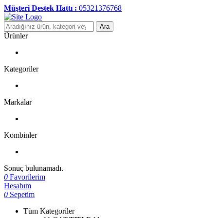
Müşteri Destek Hattı :
05321376768
Ara
Ürünler
Kategoriler
Markalar
Kombinler
Sonuç bulunamadı.
0
Favorilerim
Hesabım
0
Sepetim
Tüm Kategoriler