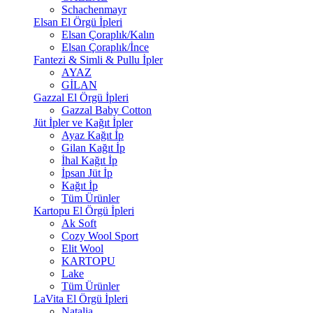
Schachenmayr
Elsan El Örgü İpleri
Elsan Çoraplık/Kalın
Elsan Çoraplık/İnce
Fantezi & Simli & Pullu İpler
AYAZ
GİLAN
Gazzal El Örgü İpleri
Gazzal Baby Cotton
Jüt İpler ve Kağıt İpler
Ayaz Kağıt İp
Gilan Kağıt İp
İhal Kağıt İp
İpsan Jüt İp
Kağıt İp
Tüm Ürünler
Kartopu El Örgü İpleri
Ak Soft
Cozy Wool Sport
Elit Wool
KARTOPU
Lake
Tüm Ürünler
LaVita El Örgü İpleri
Natalia