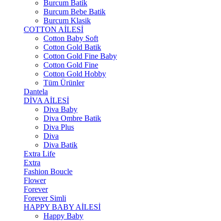
Burcum Batik
Burcum Bebe Batik
Burcum Klasik
COTTON AİLESİ
Cotton Baby Soft
Cotton Gold Batik
Cotton Gold Fine Baby
Cotton Gold Fine
Cotton Gold Hobby
Tüm Ürünler
Dantela
DİVA AİLESİ
Diva Baby
Diva Ombre Batik
Diva Plus
Diva
Diva Batik
Extra Life
Extra
Fashion Boucle
Flower
Forever
Forever Simli
HAPPY BABY AİLESİ
Happy Baby