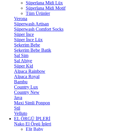
Süperlana Midi Lüx
Süperlana Midi Motif
Tüm Ürünler
Verona
Süperwash Artisan
Süperwash Comfort Socks
Süper İnce
Süper İnce Lüx
Şekerim Bebe
Şekerim Bebe Batik
Şal Sim
Şal Abiye
Süper Kid
Alpaca Rainbow
Alpaca Royal
Bambu
Country Lux
Country New
Java
Maxi Simli Ponpon
Stil
Velluto
EL ÖRGÜ İPLERİ
Nako El Örgü İpleri
Elit Baby