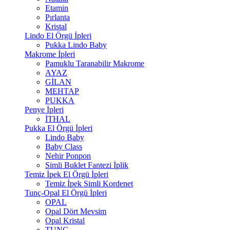
Etamin
Pırlanta
Kristal
Lindo El Örgü İpleri
Pukka Lindo Baby
Makrome İpleri
Pamuklu Taranabilir Makrome
AYAZ
GİLAN
MEHTAP
PUKKA
Penye İpleri
İTHAL
Pukka El Örgü İpleri
Lindo Baby
Baby Class
Nehir Ponpon
Simli Buklet Fantezi İplik
Temiz İpek El Örgü İpleri
Temiz İpek Simli Kordenet
Tunç-Opal El Örgü İpleri
OPAL
Opal Dört Mevsim
Opal Kristal
TUNÇ