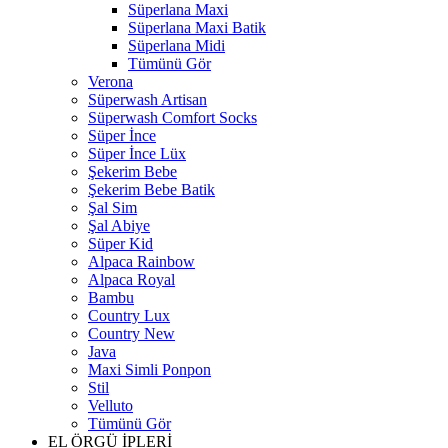
Süperlana Maxi
Süperlana Maxi Batik
Süperlana Midi
Tümünü Gör
Verona
Süperwash Artisan
Süperwash Comfort Socks
Süper İnce
Süper İnce Lüx
Şekerim Bebe
Şekerim Bebe Batik
Şal Sim
Şal Abiye
Süper Kid
Alpaca Rainbow
Alpaca Royal
Bambu
Country Lux
Country New
Java
Maxi Simli Ponpon
Stil
Velluto
Tümünü Gör
EL ÖRGÜ İPLERİ