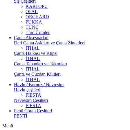
Şiş Çeşitleri
KARTOPU
OPAL
ORCHARD
PUKKA
TUNÇ
Tüm Ürünler
Çanta Aksesuarları
Deri Çanta Askıları ve Çanta Zincirleri
İTHAL
Çanta Halkası ve Klipsi
İTHAL
Çanta Tabanları ve Takımları
İTHAL
Çanta ve Cüzdan Kilitleri
İTHAL
Havlu / Bornoz / Nevresim
Havlu çeşitleri
FİESTA
Nevresim Çeşitleri
FİESTA
Penti Çorap Çeşitleri
PENTİ
Menü