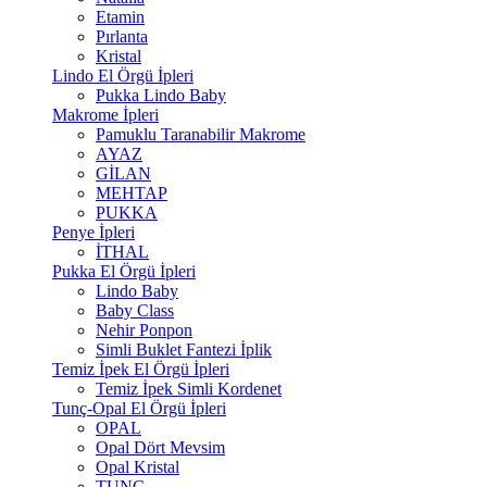
Etamin
Pırlanta
Kristal
Lindo El Örgü İpleri
Pukka Lindo Baby
Makrome İpleri
Pamuklu Taranabilir Makrome
AYAZ
GİLAN
MEHTAP
PUKKA
Penye İpleri
İTHAL
Pukka El Örgü İpleri
Lindo Baby
Baby Class
Nehir Ponpon
Simli Buklet Fantezi İplik
Temiz İpek El Örgü İpleri
Temiz İpek Simli Kordenet
Tunç-Opal El Örgü İpleri
OPAL
Opal Dört Mevsim
Opal Kristal
TUNÇ