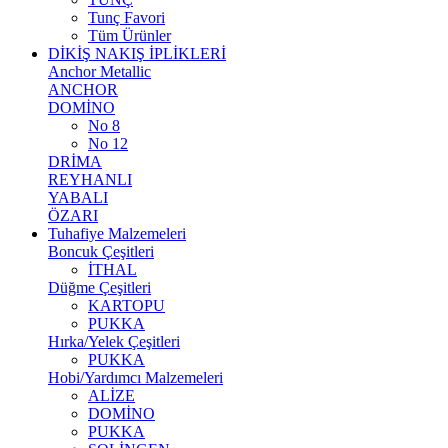
Tunç Favori
Tüm Ürünler
DİKİŞ NAKIŞ İPLİKLERİ
Anchor Metallic
ANCHOR
DOMİNO
No 8
No 12
DRİMA
REYHANLI
YABALI
ÖZARI
Tuhafiye Malzemeleri
Boncuk Çeşitleri
İTHAL
Düğme Çeşitleri
KARTOPU
PUKKA
Hırka/Yelek Çeşitleri
PUKKA
Hobi/Yardımcı Malzemeleri
ALİZE
DOMİNO
PUKKA