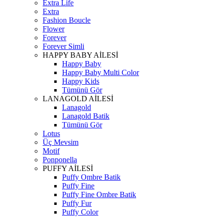
Extra Life
Extra
Fashion Boucle
Flower
Forever
Forever Simli
HAPPY BABY AİLESİ
Happy Baby
Happy Baby Multi Color
Happy Kids
Tümünü Gör
LANAGOLD AİLESİ
Lanagold
Lanagold Batik
Tümünü Gör
Lotus
Üç Mevsim
Motif
Ponponella
PUFFY AİLESİ
Puffy Ombre Batik
Puffy Fine
Puffy Fine Ombre Batik
Puffy Fur
Puffy Color