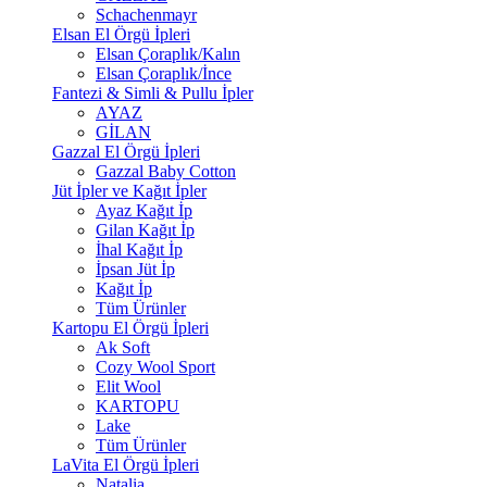
Schachenmayr
Elsan El Örgü İpleri
Elsan Çoraplık/Kalın
Elsan Çoraplık/İnce
Fantezi & Simli & Pullu İpler
AYAZ
GİLAN
Gazzal El Örgü İpleri
Gazzal Baby Cotton
Jüt İpler ve Kağıt İpler
Ayaz Kağıt İp
Gilan Kağıt İp
İhal Kağıt İp
İpsan Jüt İp
Kağıt İp
Tüm Ürünler
Kartopu El Örgü İpleri
Ak Soft
Cozy Wool Sport
Elit Wool
KARTOPU
Lake
Tüm Ürünler
LaVita El Örgü İpleri
Natalia