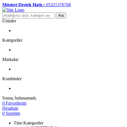
Müşteri Destek Hattı :
05321376768
Ara
Ürünler
Kategoriler
Markalar
Kombinler
Sonuç bulunamadı.
0
Favorilerim
Hesabım
0
Sepetim
Tüm Kategoriler