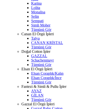
Karina
Lolita
Monalisa
Selin
Sempati
Simli Moher
Tümünü Gör
Canan El Örgü İpleri
Talya
CANAN KRİSTAL
Tümünü Gör
Doğal Cotton İpler
GAZZAL
Schachenmayr
Tümünü Gör
Elsan El Örgü İpleri
Elsan Çoraplık/Kalın
Elsan Çoraplık/İnce
Tümünü Gör
Fantezi & Simli & Pullu İpler
AYAZ
GİLAN
Tümünü Gör
Gazzal El Örgü İpleri
Gazzal Baby Cotton