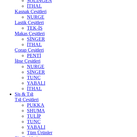
SOLİNGEN
İTHAL
Kasnak Çeşitleri
NURGE
Lastik Çeşitleri
TEK-İŞ
Makas Çeşitleri
SİNGER
İTHAL
Çorap Çeşitleri
PENTİ
İğne Çeşitleri
NURGE
SİNGER
TUNÇ
YABALI
İTHAL
Şiş & Tığ
Tığ Çeşitleri
PUKKA
SHUMA
TULİP
TUNÇ
YABALI
Tüm Ürünler