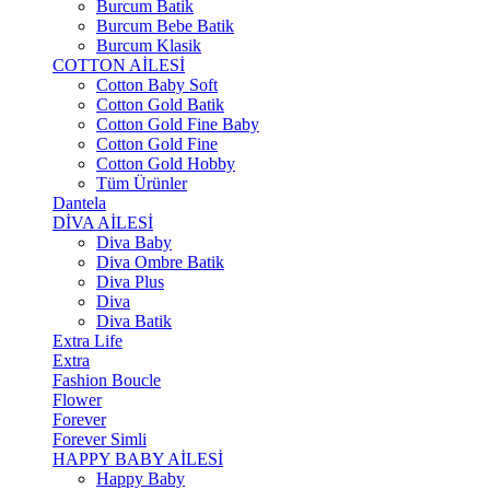
Burcum Batik
Burcum Bebe Batik
Burcum Klasik
COTTON AİLESİ
Cotton Baby Soft
Cotton Gold Batik
Cotton Gold Fine Baby
Cotton Gold Fine
Cotton Gold Hobby
Tüm Ürünler
Dantela
DİVA AİLESİ
Diva Baby
Diva Ombre Batik
Diva Plus
Diva
Diva Batik
Extra Life
Extra
Fashion Boucle
Flower
Forever
Forever Simli
HAPPY BABY AİLESİ
Happy Baby