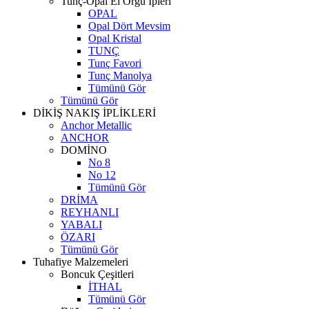
Tunç-Opal El Örgü İpleri
OPAL
Opal Dört Mevsim
Opal Kristal
TUNÇ
Tunç Favori
Tunç Manolya
Tümünü Gör
Tümünü Gör
DİKİŞ NAKIŞ İPLİKLERİ
Anchor Metallic
ANCHOR
DOMİNO
No 8
No 12
Tümünü Gör
DRİMA
REYHANLI
YABALI
ÖZARI
Tümünü Gör
Tuhafiye Malzemeleri
Boncuk Çeşitleri
İTHAL
Tümünü Gör