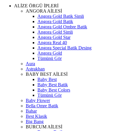
ALİZE ÖRGÜ İPLERİ
ANGORA AİLESİ
Angora Gold Batik Simli
Angora Gold Batik
Angora Gold Ombre Batik
Angora Gold Simli
Angora Gold Star
Angora Real 40
Angora Special Batik Desing
Angora Gold
Tümünü Gör
Aura
Astrakhan
BABY BEST AİLESİ
Baby Best
Baby Best Batik
Baby Best Colors
Tümünü Gör
Baby Flower
Bella Omre Batik
Bahar
Best Klasik
Big Bang
BURCUM AİLESİ