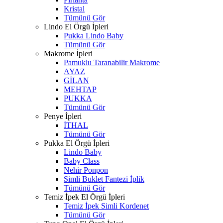
Kristal
Tümünü Gör
Lindo El Örgü İpleri
Pukka Lindo Baby
Tümünü Gör
Makrome İpleri
Pamuklu Taranabilir Makrome
AYAZ
GİLAN
MEHTAP
PUKKA
Tümünü Gör
Penye İpleri
İTHAL
Tümünü Gör
Pukka El Örgü İpleri
Lindo Baby
Baby Class
Nehir Ponpon
Simli Buklet Fantezi İplik
Tümünü Gör
Temiz İpek El Örgü İpleri
Temiz İpek Simli Kordenet
Tümünü Gör