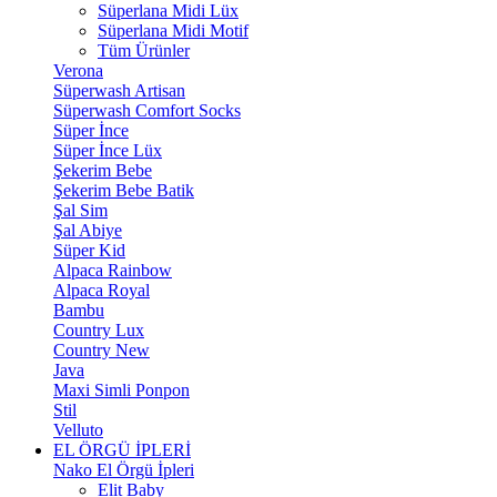
Süperlana Midi Lüx
Süperlana Midi Motif
Tüm Ürünler
Verona
Süperwash Artisan
Süperwash Comfort Socks
Süper İnce
Süper İnce Lüx
Şekerim Bebe
Şekerim Bebe Batik
Şal Sim
Şal Abiye
Süper Kid
Alpaca Rainbow
Alpaca Royal
Bambu
Country Lux
Country New
Java
Maxi Simli Ponpon
Stil
Velluto
EL ÖRGÜ İPLERİ
Nako El Örgü İpleri
Elit Baby