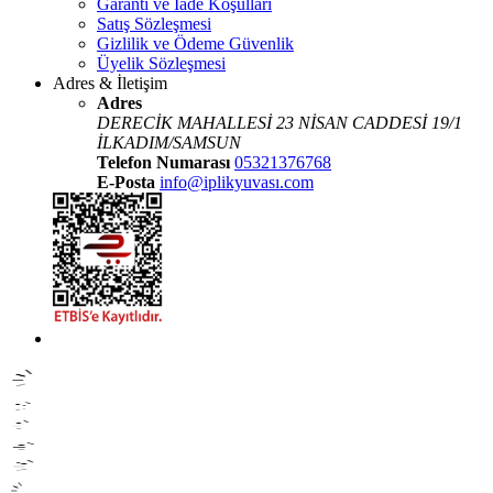
Garanti ve İade Koşulları
Satış Sözleşmesi
Gizlilik ve Ödeme Güvenlik
Üyelik Sözleşmesi
Adres & İletişim
Adres
DERECİK MAHALLESİ 23 NİSAN CADDESİ 19/1
İLKADIM/SAMSUN
Telefon Numarası
05321376768
E-Posta
info@iplikyuvası.com