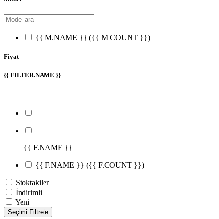
{{ M.NAME }}
({{ M.COUNT }})
Fiyat
{{ FILTER.NAME }}
{{ F.NAME }}
{{ F.NAME }}
({{ F.COUNT }})
Stoktakiler
İndirimli
Yeni
Seçimi Filtrele