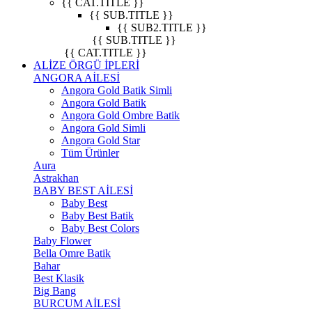
{{ CAT.TITLE }}
{{ SUB.TITLE }}
{{ SUB2.TITLE }}
{{ SUB.TITLE }}
{{ CAT.TITLE }}
ALİZE ÖRGÜ İPLERİ
ANGORA AİLESİ
Angora Gold Batik Simli
Angora Gold Batik
Angora Gold Ombre Batik
Angora Gold Simli
Angora Gold Star
Tüm Ürünler
Aura
Astrakhan
BABY BEST AİLESİ
Baby Best
Baby Best Batik
Baby Best Colors
Baby Flower
Bella Omre Batik
Bahar
Best Klasik
Big Bang
BURCUM AİLESİ