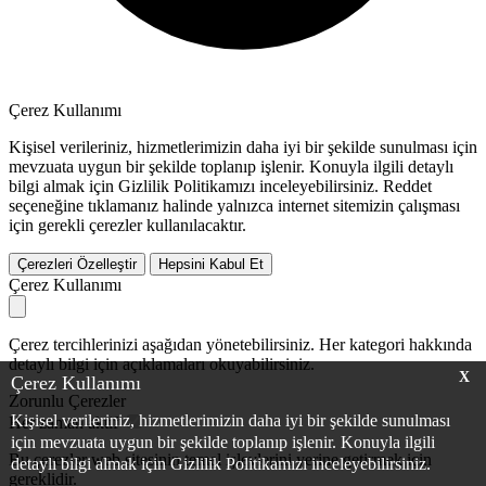
Çerez Kullanımı
Kişisel verileriniz, hizmetlerimizin daha iyi bir şekilde sunulması için
mevzuata uygun bir şekilde toplanıp işlenir. Konuyla ilgili detaylı
bilgi almak için Gizlilik Politikamızı inceleyebilirsiniz.
Reddet
seçeneğine tıklamanız halinde yalnızca internet sitemizin çalışması
için gerekli çerezler kullanılacaktır.
Çerezleri Özelleştir
Hepsini Kabul Et
Çerez Kullanımı
Çerez tercihlerinizi aşağıdan yönetebilirsiniz. Her kategori hakkında
detaylı bilgi için açıklamaları okuyabilirsiniz.
X
Çerez Kullanımı
Zorunlu Çerezler
Kişisel verileriniz, hizmetlerimizin daha iyi bir şekilde sunulması
Her zaman aktif
için mevzuata uygun bir şekilde toplanıp işlenir. Konuyla ilgili
Bu çerezler web sitesinin temel işlevlerini yerine getirmek için
detaylı bilgi almak için Gizlilik Politikamızı inceleyebilirsiniz.
gereklidir.