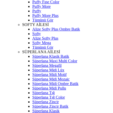
Puffy Fıne Color
Puffy More
Puffy
Puffy More Plus
Tümünü Gör
SOFTY AİLESİ
Alize Softy Plus Ombre Batik
Softy
Alize Softy Plus
Softy Mega
Tümünü Gör
SÜPERLANA AİLESİ
Süperlana Klasik Batik
Süperlana Maxi Multi Color
Süperlana Megafil
Süperlana Midi Lüx
Süperlana Midi Motif
Süperlana Midi Mozaic
Süperlana Midi Ombre Batik
Süperlana Midi Pullu
Süperlana Tığ
Süperlana Tığ Color
Süperlana Zincir
Süperlana Zincir Batik
Süperlana Klasik