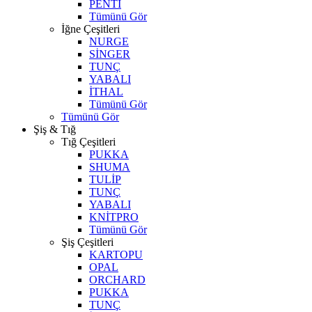
PENTİ
Tümünü Gör
İğne Çeşitleri
NURGE
SİNGER
TUNÇ
YABALI
İTHAL
Tümünü Gör
Tümünü Gör
Şiş & Tığ
Tığ Çeşitleri
PUKKA
SHUMA
TULİP
TUNÇ
YABALI
KNİTPRO
Tümünü Gör
Şiş Çeşitleri
KARTOPU
OPAL
ORCHARD
PUKKA
TUNÇ