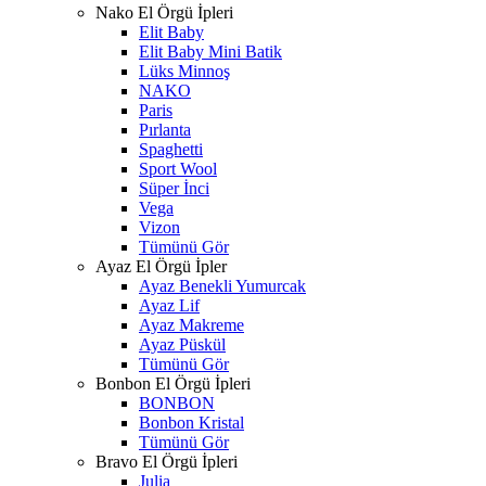
Nako El Örgü İpleri
Elit Baby
Elit Baby Mini Batik
Lüks Minnoş
NAKO
Paris
Pırlanta
Spaghetti
Sport Wool
Süper İnci
Vega
Vizon
Tümünü Gör
Ayaz El Örgü İpler
Ayaz Benekli Yumurcak
Ayaz Lif
Ayaz Makreme
Ayaz Püskül
Tümünü Gör
Bonbon El Örgü İpleri
BONBON
Bonbon Kristal
Tümünü Gör
Bravo El Örgü İpleri
Julia