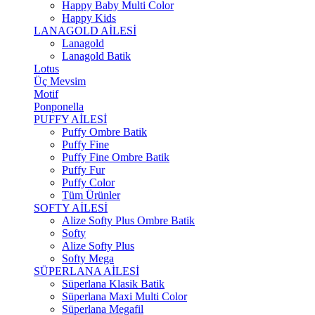
Happy Baby Multi Color
Happy Kids
LANAGOLD AİLESİ
Lanagold
Lanagold Batik
Lotus
Üç Mevsim
Motif
Ponponella
PUFFY AİLESİ
Puffy Ombre Batik
Puffy Fine
Puffy Fine Ombre Batik
Puffy Fur
Puffy Color
Tüm Ürünler
SOFTY AİLESİ
Alize Softy Plus Ombre Batik
Softy
Alize Softy Plus
Softy Mega
SÜPERLANA AİLESİ
Süperlana Klasik Batik
Süperlana Maxi Multi Color
Süperlana Megafil