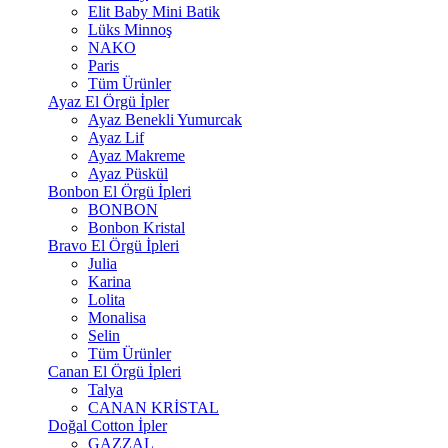
Elit Baby Mini Batik
Lüks Minnoş
NAKO
Paris
Tüm Ürünler
Ayaz El Örgü İpler
Ayaz Benekli Yumurcak
Ayaz Lif
Ayaz Makreme
Ayaz Püskül
Bonbon El Örgü İpleri
BONBON
Bonbon Kristal
Bravo El Örgü İpleri
Julia
Karina
Lolita
Monalisa
Selin
Tüm Ürünler
Canan El Örgü İpleri
Talya
CANAN KRİSTAL
Doğal Cotton İpler
GAZZAL