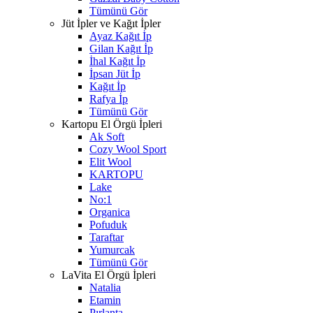
Tümünü Gör
Jüt İpler ve Kağıt İpler
Ayaz Kağıt İp
Gilan Kağıt İp
İhal Kağıt İp
İpsan Jüt İp
Kağıt İp
Rafya İp
Tümünü Gör
Kartopu El Örgü İpleri
Ak Soft
Cozy Wool Sport
Elit Wool
KARTOPU
Lake
No:1
Organica
Pofuduk
Taraftar
Yumurcak
Tümünü Gör
LaVita El Örgü İpleri
Natalia
Etamin
Pırlanta