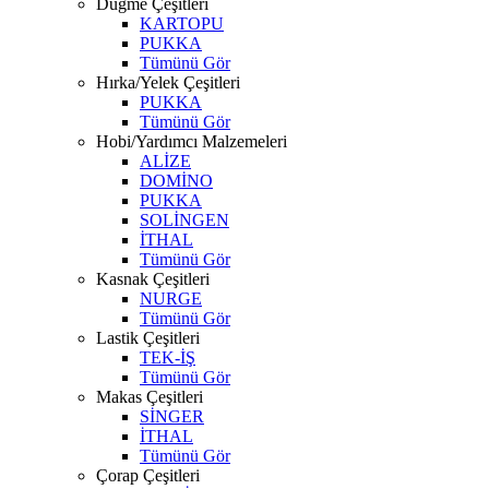
Düğme Çeşitleri
KARTOPU
PUKKA
Tümünü Gör
Hırka/Yelek Çeşitleri
PUKKA
Tümünü Gör
Hobi/Yardımcı Malzemeleri
ALİZE
DOMİNO
PUKKA
SOLİNGEN
İTHAL
Tümünü Gör
Kasnak Çeşitleri
NURGE
Tümünü Gör
Lastik Çeşitleri
TEK-İŞ
Tümünü Gör
Makas Çeşitleri
SİNGER
İTHAL
Tümünü Gör
Çorap Çeşitleri