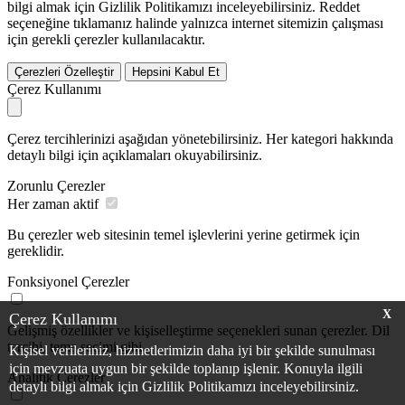
bilgi almak için Gizlilik Politikamızı inceleyebilirsiniz.
Reddet
seçeneğine tıklamanız halinde yalnızca internet sitemizin çalışması
için gerekli çerezler kullanılacaktır.
Çerezleri Özelleştir
Hepsini Kabul Et
Çerez Kullanımı
Çerez tercihlerinizi aşağıdan yönetebilirsiniz. Her kategori hakkında
detaylı bilgi için açıklamaları okuyabilirsiniz.
Zorunlu Çerezler
Her zaman aktif
Bu çerezler web sitesinin temel işlevlerini yerine getirmek için
gereklidir.
Fonksiyonel Çerezler
X
Çerez Kullanımı
Gelişmiş özellikler ve kişiselleştirme seçenekleri sunan çerezler. Dil
tercihi, tema seçimi gibi.
Kişisel verileriniz, hizmetlerimizin daha iyi bir şekilde sunulması
için mevzuata uygun bir şekilde toplanıp işlenir. Konuyla ilgili
Analitik Çerezler
detaylı bilgi almak için Gizlilik Politikamızı inceleyebilirsiniz.