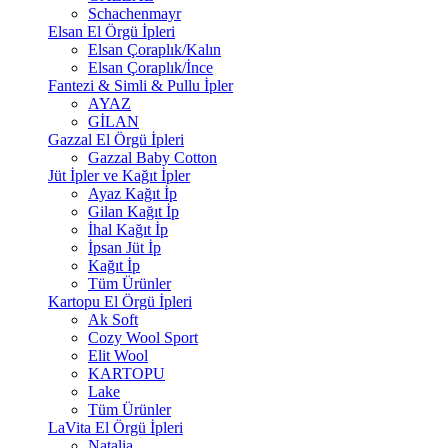
Schachenmayr
Elsan El Örgü İpleri
Elsan Çoraplık/Kalın
Elsan Çoraplık/İnce
Fantezi & Simli & Pullu İpler
AYAZ
GİLAN
Gazzal El Örgü İpleri
Gazzal Baby Cotton
Jüt İpler ve Kağıt İpler
Ayaz Kağıt İp
Gilan Kağıt İp
İhal Kağıt İp
İpsan Jüt İp
Kağıt İp
Tüm Ürünler
Kartopu El Örgü İpleri
Ak Soft
Cozy Wool Sport
Elit Wool
KARTOPU
Lake
Tüm Ürünler
LaVita El Örgü İpleri
Natalia