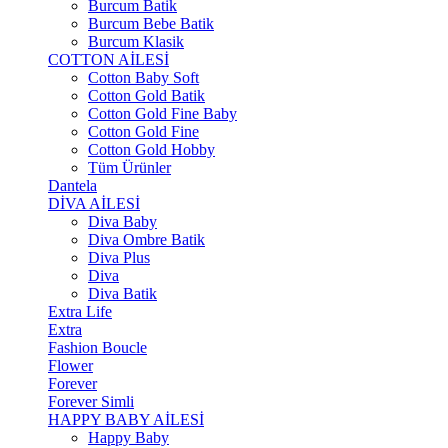
Burcum Batik
Burcum Bebe Batik
Burcum Klasik
COTTON AİLESİ
Cotton Baby Soft
Cotton Gold Batik
Cotton Gold Fine Baby
Cotton Gold Fine
Cotton Gold Hobby
Tüm Ürünler
Dantela
DİVA AİLESİ
Diva Baby
Diva Ombre Batik
Diva Plus
Diva
Diva Batik
Extra Life
Extra
Fashion Boucle
Flower
Forever
Forever Simli
HAPPY BABY AİLESİ
Happy Baby