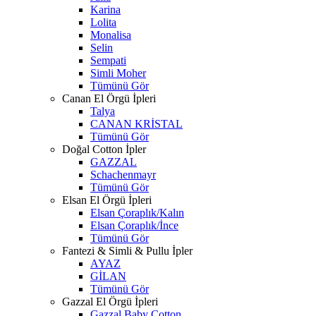
Karina
Lolita
Monalisa
Selin
Sempati
Simli Moher
Tümünü Gör
Canan El Örgü İpleri
Talya
CANAN KRİSTAL
Tümünü Gör
Doğal Cotton İpler
GAZZAL
Schachenmayr
Tümünü Gör
Elsan El Örgü İpleri
Elsan Çoraplık/Kalın
Elsan Çoraplık/İnce
Tümünü Gör
Fantezi & Simli & Pullu İpler
AYAZ
GİLAN
Tümünü Gör
Gazzal El Örgü İpleri
Gazzal Baby Cotton