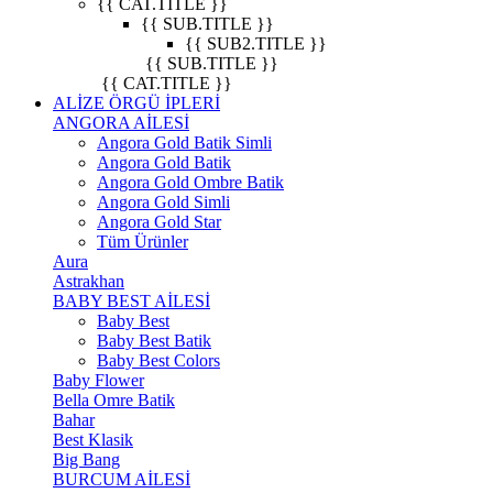
{{ CAT.TITLE }}
{{ SUB.TITLE }}
{{ SUB2.TITLE }}
{{ SUB.TITLE }}
{{ CAT.TITLE }}
ALİZE ÖRGÜ İPLERİ
ANGORA AİLESİ
Angora Gold Batik Simli
Angora Gold Batik
Angora Gold Ombre Batik
Angora Gold Simli
Angora Gold Star
Tüm Ürünler
Aura
Astrakhan
BABY BEST AİLESİ
Baby Best
Baby Best Batik
Baby Best Colors
Baby Flower
Bella Omre Batik
Bahar
Best Klasik
Big Bang
BURCUM AİLESİ