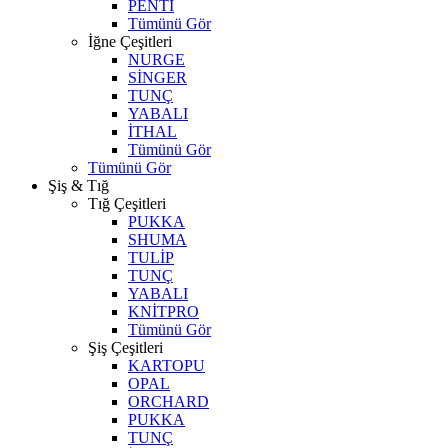
PENTİ
Tümünü Gör
İğne Çeşitleri
NURGE
SİNGER
TUNÇ
YABALI
İTHAL
Tümünü Gör
Tümünü Gör
Şiş & Tığ
Tığ Çeşitleri
PUKKA
SHUMA
TULİP
TUNÇ
YABALI
KNİTPRO
Tümünü Gör
Şiş Çeşitleri
KARTOPU
OPAL
ORCHARD
PUKKA
TUNÇ