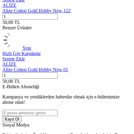
ALİZE
Alize Cotton Gold Hobby New 122
A
50,00
TL
5
Benzer Ürünler
Yeni
Hızlı Gör
Karşılaştır
H
Sepete Ekle
S
ALİZE
Alize Cotton Gold Hobby New 01
A
50,00
TL
5
E-Bülten Aboneliği
Kampanya ve yeniliklerden haberdar olmak için e-bültenimize
abone olun!
Kayıt Ol
Sosyal Medya