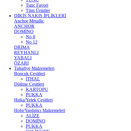
Tunç Favori
Tüm Ürünler
DİKİŞ NAKIŞ İPLİKLERİ
Anchor Metallic
ANCHOR
DOMİNO
No 8
No 12
DRİMA
REYHANLI
YABALI
ÖZARI
Tuhafiye Malzemeleri
Boncuk Çeşitleri
İTHAL
Düğme Çeşitleri
KARTOPU
PUKKA
Hırka/Yelek Çeşitleri
PUKKA
Hobi/Yardımcı Malzemeleri
ALİZE
DOMİNO
PUKKA