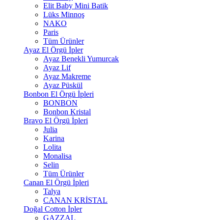
Elit Baby Mini Batik
Lüks Minnoş
NAKO
Paris
Tüm Ürünler
Ayaz El Örgü İpler
Ayaz Benekli Yumurcak
Ayaz Lif
Ayaz Makreme
Ayaz Püskül
Bonbon El Örgü İpleri
BONBON
Bonbon Kristal
Bravo El Örgü İpleri
Julia
Karina
Lolita
Monalisa
Selin
Tüm Ürünler
Canan El Örgü İpleri
Talya
CANAN KRİSTAL
Doğal Cotton İpler
GAZZAL