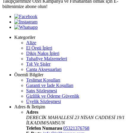
Takipçilerimize Özel Kampanya ve Fırsatlardan olmak için E-
bültenimize abone olun!
Kategoriler
Alize
El Örgü İpleri
Dikiş Nakış İpleri
Tuhafiye Malzemeleri
Tığ Ve Şişler
Çanta Aksesuarları
Önemli Bilgiler
Teslimat Koşulları
Garanti ve İade Koşulları
Satış Sözleşmesi
Gizlilik ve Ödeme Güvenlik
Üyelik Sözleşmesi
Adres & İletişim
Adres
DERECİK MAHALLESİ 23 NİSAN CADDESİ 19/1
İLKADIM/SAMSUN
Telefon Numarası
05321376768