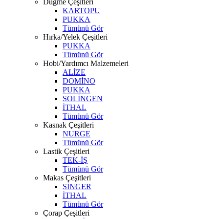
Düğme Çeşitleri
KARTOPU
PUKKA
Tümünü Gör
Hırka/Yelek Çeşitleri
PUKKA
Tümünü Gör
Hobi/Yardımcı Malzemeleri
ALİZE
DOMİNO
PUKKA
SOLİNGEN
İTHAL
Tümünü Gör
Kasnak Çeşitleri
NURGE
Tümünü Gör
Lastik Çeşitleri
TEK-İŞ
Tümünü Gör
Makas Çeşitleri
SİNGER
İTHAL
Tümünü Gör
Çorap Çeşitleri