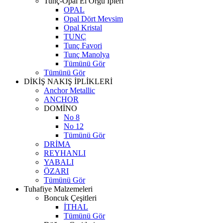
Tunç-Opal El Örgü İpleri
OPAL
Opal Dört Mevsim
Opal Kristal
TUNÇ
Tunç Favori
Tunç Manolya
Tümünü Gör
Tümünü Gör
DİKİŞ NAKIŞ İPLİKLERİ
Anchor Metallic
ANCHOR
DOMİNO
No 8
No 12
Tümünü Gör
DRİMA
REYHANLI
YABALI
ÖZARI
Tümünü Gör
Tuhafiye Malzemeleri
Boncuk Çeşitleri
İTHAL
Tümünü Gör