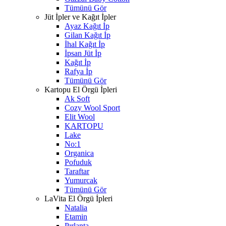
Tümünü Gör
Jüt İpler ve Kağıt İpler
Ayaz Kağıt İp
Gilan Kağıt İp
İhal Kağıt İp
İpsan Jüt İp
Kağıt İp
Rafya İp
Tümünü Gör
Kartopu El Örgü İpleri
Ak Soft
Cozy Wool Sport
Elit Wool
KARTOPU
Lake
No:1
Organica
Pofuduk
Taraftar
Yumurcak
Tümünü Gör
LaVita El Örgü İpleri
Natalia
Etamin
Pırlanta