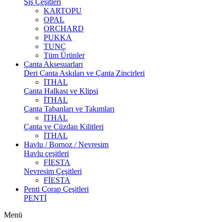
Şiş Çeşitleri
KARTOPU
OPAL
ORCHARD
PUKKA
TUNÇ
Tüm Ürünler
Çanta Aksesuarları
Deri Çanta Askıları ve Çanta Zincirleri
İTHAL
Çanta Halkası ve Klipsi
İTHAL
Çanta Tabanları ve Takımları
İTHAL
Çanta ve Cüzdan Kilitleri
İTHAL
Havlu / Bornoz / Nevresim
Havlu çeşitleri
FİESTA
Nevresim Çeşitleri
FİESTA
Penti Çorap Çeşitleri
PENTİ
Menü