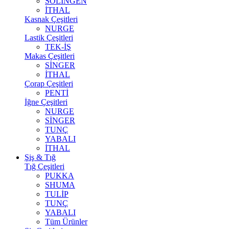
SOLİNGEN
İTHAL
Kasnak Çeşitleri
NURGE
Lastik Çeşitleri
TEK-İŞ
Makas Çeşitleri
SİNGER
İTHAL
Çorap Çeşitleri
PENTİ
İğne Çeşitleri
NURGE
SİNGER
TUNÇ
YABALI
İTHAL
Şiş & Tığ
Tığ Çeşitleri
PUKKA
SHUMA
TULİP
TUNÇ
YABALI
Tüm Ürünler