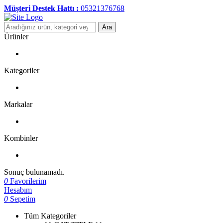
Müşteri Destek Hattı :
05321376768
Ara
Ürünler
Kategoriler
Markalar
Kombinler
Sonuç bulunamadı.
0
Favorilerim
Hesabım
0
Sepetim
Tüm Kategoriler