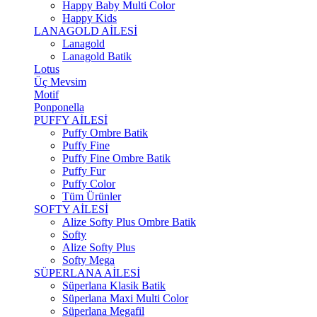
Happy Baby Multi Color
Happy Kids
LANAGOLD AİLESİ
Lanagold
Lanagold Batik
Lotus
Üç Mevsim
Motif
Ponponella
PUFFY AİLESİ
Puffy Ombre Batik
Puffy Fine
Puffy Fine Ombre Batik
Puffy Fur
Puffy Color
Tüm Ürünler
SOFTY AİLESİ
Alize Softy Plus Ombre Batik
Softy
Alize Softy Plus
Softy Mega
SÜPERLANA AİLESİ
Süperlana Klasik Batik
Süperlana Maxi Multi Color
Süperlana Megafil