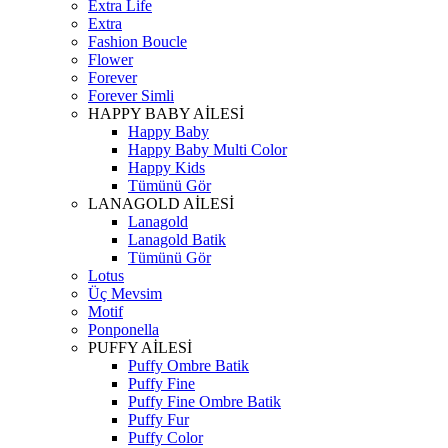
Extra Life
Extra
Fashion Boucle
Flower
Forever
Forever Simli
HAPPY BABY AİLESİ
Happy Baby
Happy Baby Multi Color
Happy Kids
Tümünü Gör
LANAGOLD AİLESİ
Lanagold
Lanagold Batik
Tümünü Gör
Lotus
Üç Mevsim
Motif
Ponponella
PUFFY AİLESİ
Puffy Ombre Batik
Puffy Fine
Puffy Fine Ombre Batik
Puffy Fur
Puffy Color