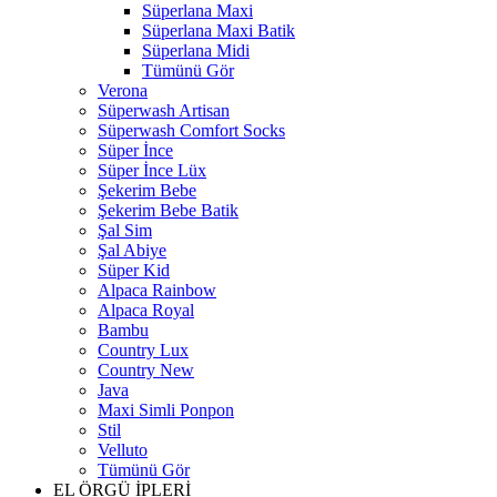
Süperlana Maxi
Süperlana Maxi Batik
Süperlana Midi
Tümünü Gör
Verona
Süperwash Artisan
Süperwash Comfort Socks
Süper İnce
Süper İnce Lüx
Şekerim Bebe
Şekerim Bebe Batik
Şal Sim
Şal Abiye
Süper Kid
Alpaca Rainbow
Alpaca Royal
Bambu
Country Lux
Country New
Java
Maxi Simli Ponpon
Stil
Velluto
Tümünü Gör
EL ÖRGÜ İPLERİ