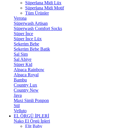
Süperlana Midi Lüx
Süperlana Midi Motif
Tüm Ürünler
Verona
Süperwash Artisan
Süperwash Comfort Socks
Süper İnce
Süper İnce Lüx
Şekerim Bebe
Şekerim Bebe Batik
Şal Sim
Şal Abiye
Süper Kid
Alpaca Rainbow
Alpaca Royal
Bambu
Country Lux
Country New
Java
Maxi Simli Ponpon
Stil
Velluto
EL ÖRGÜ İPLERİ
Nako El Örgü İpleri
Elit Baby