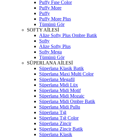
Puffy Fıne Color
Puffy More
Puffy
Puffy More Plus
Tümünü Gör
SOFTY AİLESİ
Alize Softy Plus Ombre Batik
Softy
Alize Softy Plus
Softy Mega
Tümünü Gör
SÜPERLANA AİLESİ
Süperlana Klasik Batik
Süperlana Maxi Multi Color
Süperlana Megafil
Süperlana Midi Lüx
Süperlana Midi Motif
Süperlana Midi Mozaic
Süperlana Midi Ombre Batik
Süperlana Midi Pullu
Süperlana Tığ
Süperlana Tığ Color
Süperlana Zincir
Süperlana Zincir Batik
Süperlana Klasik