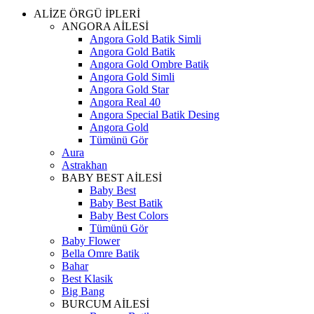
ALİZE ÖRGÜ İPLERİ
ANGORA AİLESİ
Angora Gold Batik Simli
Angora Gold Batik
Angora Gold Ombre Batik
Angora Gold Simli
Angora Gold Star
Angora Real 40
Angora Special Batik Desing
Angora Gold
Tümünü Gör
Aura
Astrakhan
BABY BEST AİLESİ
Baby Best
Baby Best Batik
Baby Best Colors
Tümünü Gör
Baby Flower
Bella Omre Batik
Bahar
Best Klasik
Big Bang
BURCUM AİLESİ