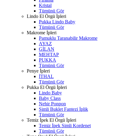
Kristal
Tümünü Gör
Lindo El Örgü İpleri
Pukka Lindo Baby
Tümünü Gör
Makrome İpleri
Pamuklu Taranabilir Makrome
AYAZ
GİLAN
MEHTAP
PUKKA
Tümünü Gör
Penye İpleri
İTHAL
Tümünü Gör
Pukka El Örgü İpleri
Lindo Baby
Baby Class
Nehir Ponpon
Simli Buklet Fantezi İplik
Tümünü Gör
Temiz İpek El Örgü İpleri
Temiz İpek Simli Kordenet
Tümünü Gör