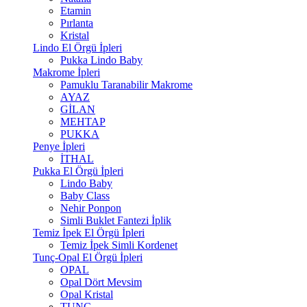
Etamin
Pırlanta
Kristal
Lindo El Örgü İpleri
Pukka Lindo Baby
Makrome İpleri
Pamuklu Taranabilir Makrome
AYAZ
GİLAN
MEHTAP
PUKKA
Penye İpleri
İTHAL
Pukka El Örgü İpleri
Lindo Baby
Baby Class
Nehir Ponpon
Simli Buklet Fantezi İplik
Temiz İpek El Örgü İpleri
Temiz İpek Simli Kordenet
Tunç-Opal El Örgü İpleri
OPAL
Opal Dört Mevsim
Opal Kristal
TUNÇ