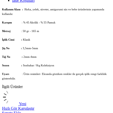
İade Koşulları
Kullanım Alanı :
Hırka, yelek, süveter, amigurumi süs ve bebe ürünlerinin yapımında
kullanılır.
Karışım
: % 45 Akrilik - % 55 Pamuk
Metraj
: 50 gr - 165 m
İplik Cinsi :
Klasik
Şiş No :
3,5mm-5mm
Tığ No :
2mm-4mm
Sezon :
Sonbahar / Kış Koleksiyon
Uyarı
: Ürün resimleri Ekranda gözüken renkler ile gerçek iplik rengi farklılık
gösterebilir.
İlgili Ürünler
Yeni
Hızlı Gör
Karşılaştır
H
Sepete Ekle
S