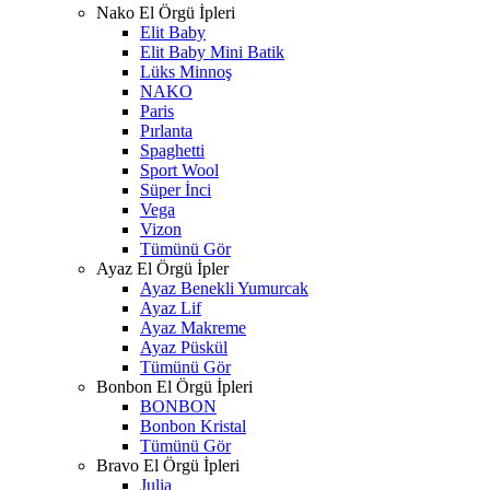
Nako El Örgü İpleri
Elit Baby
Elit Baby Mini Batik
Lüks Minnoş
NAKO
Paris
Pırlanta
Spaghetti
Sport Wool
Süper İnci
Vega
Vizon
Tümünü Gör
Ayaz El Örgü İpler
Ayaz Benekli Yumurcak
Ayaz Lif
Ayaz Makreme
Ayaz Püskül
Tümünü Gör
Bonbon El Örgü İpleri
BONBON
Bonbon Kristal
Tümünü Gör
Bravo El Örgü İpleri
Julia