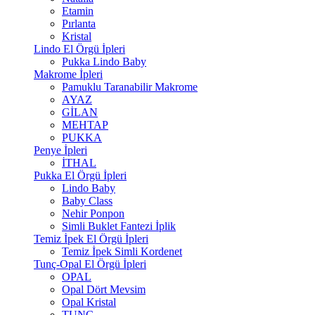
Etamin
Pırlanta
Kristal
Lindo El Örgü İpleri
Pukka Lindo Baby
Makrome İpleri
Pamuklu Taranabilir Makrome
AYAZ
GİLAN
MEHTAP
PUKKA
Penye İpleri
İTHAL
Pukka El Örgü İpleri
Lindo Baby
Baby Class
Nehir Ponpon
Simli Buklet Fantezi İplik
Temiz İpek El Örgü İpleri
Temiz İpek Simli Kordenet
Tunç-Opal El Örgü İpleri
OPAL
Opal Dört Mevsim
Opal Kristal
TUNÇ