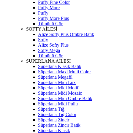
Puffy Fıne Color
Puffy More
Puffy
Puffy More Plus
Tümünü Gör
SOFTY AİLESİ
Alize Softy Plus Ombre Batik
Softy
Alize Softy Plus
Softy Mega
Tümünü Gör
SÜPERLANA AİLESİ
Süperlana Klasik Batik
Süperlana Maxi Multi Color
Süperlana Megafil
Süperlana Midi Lüx
Süperlana Midi Motif
Süperlana Midi Mozaic
Süperlana Midi Ombre Batik
Süperlana Midi Pullu
Süperlana Tığ
Süperlana Tığ Color
Süperlana Zincir
Süperlana Zincir Batik
Süperlana Klasik