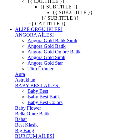
{{ CAT.TITLE }}
{{ SUB.TITLE }}
{{ SUB2.TITLE }}
{{ SUB.TITLE }}
{{ CAT.TITLE }}
ALİZE ÖRGÜ İPLERİ
ANGORA AİLESİ
Angora Gold Batik Simli
Angora Gold Batik
Angora Gold Ombre Batik
Angora Gold Simli
Angora Gold Star
Tüm Ürünler
Aura
Astrakhan
BABY BEST AİLESİ
Baby Best
Baby Best Batik
Baby Best Colors
Baby Flower
Bella Omre Batik
Bahar
Best Klasik
Big Bang
BURCUM AİLESİ