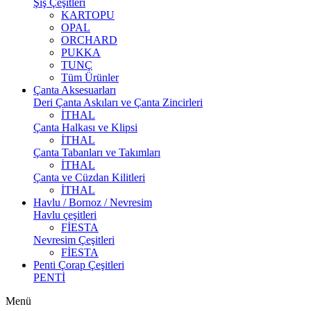
Şiş Çeşitleri
KARTOPU
OPAL
ORCHARD
PUKKA
TUNÇ
Tüm Ürünler
Çanta Aksesuarları
Deri Çanta Askıları ve Çanta Zincirleri
İTHAL
Çanta Halkası ve Klipsi
İTHAL
Çanta Tabanları ve Takımları
İTHAL
Çanta ve Cüzdan Kilitleri
İTHAL
Havlu / Bornoz / Nevresim
Havlu çeşitleri
FİESTA
Nevresim Çeşitleri
FİESTA
Penti Çorap Çeşitleri
PENTİ
Menü