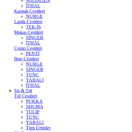
SOLİNGEN
İTHAL
Kasnak Çeşitleri
NURGE
Lastik Çeşitleri
TEK-İŞ
Makas Çeşitleri
SİNGER
İTHAL
Çorap Çeşitleri
PENTİ
İğne Çeşitleri
NURGE
SİNGER
TUNÇ
YABALI
İTHAL
Şiş & Tığ
Tığ Çeşitleri
PUKKA
SHUMA
TULİP
TUNÇ
YABALI
Tüm Ürünler