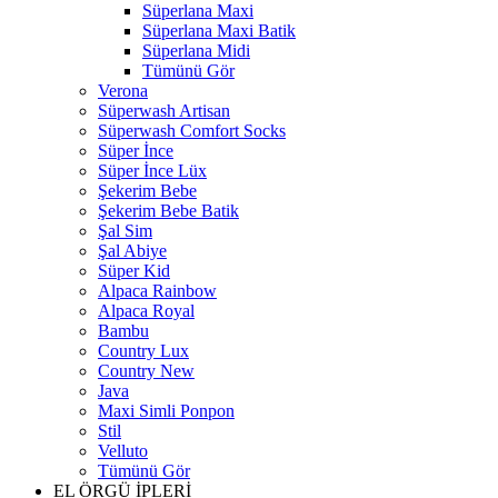
Süperlana Maxi
Süperlana Maxi Batik
Süperlana Midi
Tümünü Gör
Verona
Süperwash Artisan
Süperwash Comfort Socks
Süper İnce
Süper İnce Lüx
Şekerim Bebe
Şekerim Bebe Batik
Şal Sim
Şal Abiye
Süper Kid
Alpaca Rainbow
Alpaca Royal
Bambu
Country Lux
Country New
Java
Maxi Simli Ponpon
Stil
Velluto
Tümünü Gör
EL ÖRGÜ İPLERİ