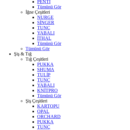
PENTİ
Tümünü Gör
İğne Çeşitleri
NURGE
SİNGER
TUNÇ
YABALI
İTHAL
Tümünü Gör
Tümünü Gör
Şiş & Tığ
Tığ Çeşitleri
PUKKA
SHUMA
TULİP
TUNÇ
YABALI
KNİTPRO
Tümünü Gör
Şiş Çeşitleri
KARTOPU
OPAL
ORCHARD
PUKKA
TUNÇ