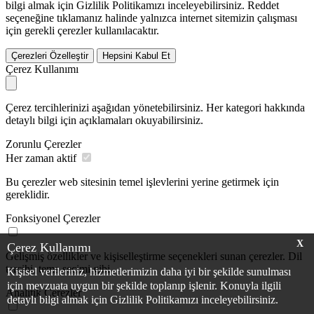
bilgi almak için Gizlilik Politikamızı inceleyebilirsiniz.
Reddet
seçeneğine tıklamanız halinde yalnızca internet sitemizin çalışması
için gerekli çerezler kullanılacaktır.
Çerezleri Özelleştir
Hepsini Kabul Et
Çerez Kullanımı
Çerez tercihlerinizi aşağıdan yönetebilirsiniz. Her kategori hakkında
detaylı bilgi için açıklamaları okuyabilirsiniz.
Zorunlu Çerezler
Her zaman aktif
Bu çerezler web sitesinin temel işlevlerini yerine getirmek için
gereklidir.
Fonksiyonel Çerezler
X
Çerez Kullanımı
Gelişmiş özellikler ve kişiselleştirme seçenekleri sunan çerezler. Dil
tercihi, tema seçimi gibi.
Kişisel verileriniz, hizmetlerimizin daha iyi bir şekilde sunulması
için mevzuata uygun bir şekilde toplanıp işlenir. Konuyla ilgili
Analitik Çerezler
detaylı bilgi almak için Gizlilik Politikamızı inceleyebilirsiniz.