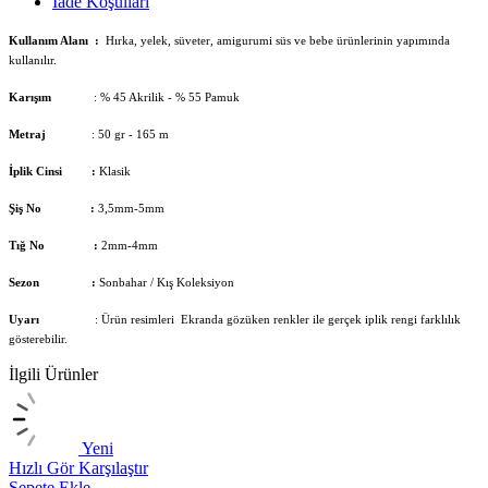
İade Koşulları
Kullanım Alanı :
Hırka, yelek, süveter, amigurumi süs ve bebe ürünlerinin yapımında
kullanılır.
Karışım
: % 45 Akrilik - % 55 Pamuk
Metraj
: 50 gr - 165 m
İplik Cinsi :
Klasik
Şiş No :
3,5mm-5mm
Tığ No :
2mm-4mm
Sezon :
Sonbahar / Kış Koleksiyon
Uyarı
: Ürün resimleri Ekranda gözüken renkler ile gerçek iplik rengi farklılık
gösterebilir.
İlgili Ürünler
Yeni
Hızlı Gör
Karşılaştır
H
Sepete Ekle
S