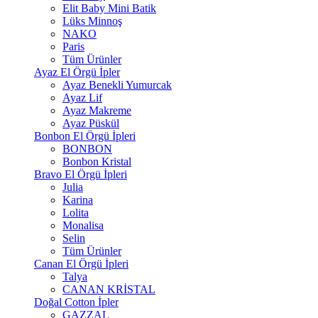
Elit Baby Mini Batik
Lüks Minnoş
NAKO
Paris
Tüm Ürünler
Ayaz El Örgü İpler
Ayaz Benekli Yumurcak
Ayaz Lif
Ayaz Makreme
Ayaz Püskül
Bonbon El Örgü İpleri
BONBON
Bonbon Kristal
Bravo El Örgü İpleri
Julia
Karina
Lolita
Monalisa
Selin
Tüm Ürünler
Canan El Örgü İpleri
Talya
CANAN KRİSTAL
Doğal Cotton İpler
GAZZAL