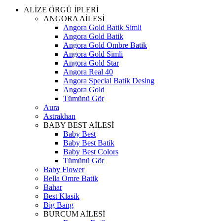
ALİZE ÖRGÜ İPLERİ
ANGORA AİLESİ
Angora Gold Batik Simli
Angora Gold Batik
Angora Gold Ombre Batik
Angora Gold Simli
Angora Gold Star
Angora Real 40
Angora Special Batik Desing
Angora Gold
Tümünü Gör
Aura
Astrakhan
BABY BEST AİLESİ
Baby Best
Baby Best Batik
Baby Best Colors
Tümünü Gör
Baby Flower
Bella Omre Batik
Bahar
Best Klasik
Big Bang
BURCUM AİLESİ