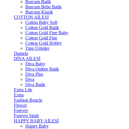
Burcum Batik
Burcum Bebe Batik
Burcum Klasik
COTTON AİLESİ
Cotton Baby Soft
Cotton Gold Batik
Cotton Gold Fine Baby
Cotton Gold Fine
Cotton Gold Hobby
Tüm Ürünler
Dantela
DİVA AİLESİ
Diva Baby
Diva Ombre Batik
Diva Plus
Diva
Diva Batik
Extra Life
Extra
Fashion Boucle
Flower
Forever
Forever Simli
HAPPY BABY AİLESİ
Happy Baby