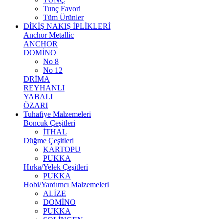
Tunç Favori
Tüm Ürünler
DİKİŞ NAKIŞ İPLİKLERİ
Anchor Metallic
ANCHOR
DOMİNO
No 8
No 12
DRİMA
REYHANLI
YABALI
ÖZARI
Tuhafiye Malzemeleri
Boncuk Çeşitleri
İTHAL
Düğme Çeşitleri
KARTOPU
PUKKA
Hırka/Yelek Çeşitleri
PUKKA
Hobi/Yardımcı Malzemeleri
ALİZE
DOMİNO
PUKKA