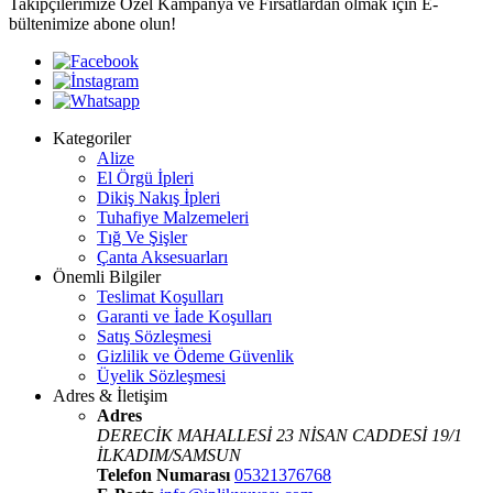
Takipçilerimize Özel Kampanya ve Fırsatlardan olmak için E-
bültenimize abone olun!
Kategoriler
Alize
El Örgü İpleri
Dikiş Nakış İpleri
Tuhafiye Malzemeleri
Tığ Ve Şişler
Çanta Aksesuarları
Önemli Bilgiler
Teslimat Koşulları
Garanti ve İade Koşulları
Satış Sözleşmesi
Gizlilik ve Ödeme Güvenlik
Üyelik Sözleşmesi
Adres & İletişim
Adres
DERECİK MAHALLESİ 23 NİSAN CADDESİ 19/1
İLKADIM/SAMSUN
Telefon Numarası
05321376768