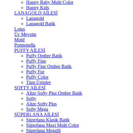
Happy Baby Multi Color
Happy Kids
LANAGOLD AİLESİ
Lanagold
Lanagold Batik
Lotus
Üç Mevsim
Motif
Ponponella
PUFFY AİLESİ
Puffy Ombre Batik
Puffy Fine
Puffy Fine Ombre Batik
Puffy Fur
Puffy Color
Tüm Ürünler
SOFTY AİLESİ
Alize Softy Plus Ombre Batik
Softy
Alize Softy Plus
Softy Mega
SÜPERLANA AİLESİ
Süperlana Klasik Batik
Süperlana Maxi Multi Color
Süperlana Megafil