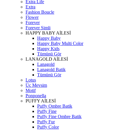
Extra Life
Extra
Fashion Boucle
Flower
Forever
Forever Simli
HAPPY BABY AİLESİ
Happy Baby
Happy Baby Multi Color
Happy Kids
Tümünü Gör
LANAGOLD AİLESİ
Lanagold
Lanagold Batik
Tümünü Gör
Lotus
Üç Mevsim
Motif
Ponponella
PUFFY AİLESİ
Puffy Ombre Batik
Puffy Fine
Puffy Fine Ombre Batik
Puffy Fur
Puffy Color