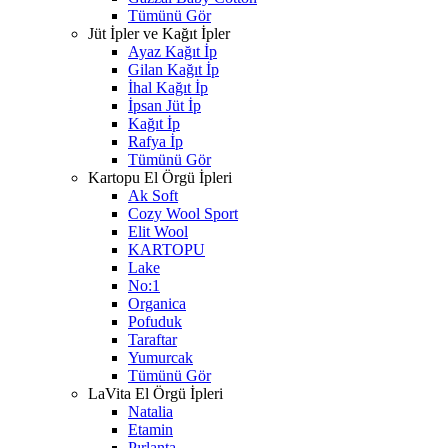
Tümünü Gör
Jüt İpler ve Kağıt İpler
Ayaz Kağıt İp
Gilan Kağıt İp
İhal Kağıt İp
İpsan Jüt İp
Kağıt İp
Rafya İp
Tümünü Gör
Kartopu El Örgü İpleri
Ak Soft
Cozy Wool Sport
Elit Wool
KARTOPU
Lake
No:1
Organica
Pofuduk
Taraftar
Yumurcak
Tümünü Gör
LaVita El Örgü İpleri
Natalia
Etamin
Pırlanta