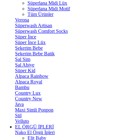
Süperlana Midi Lüx
Süperlana Midi Motif
Tüm Ürünler
Verona
Süperwash Artisan
Süperwash Comfort Socks
Süper İnce
Süper İnce Lüx
Şekerim Bebe
Şekerim Bebe Batik
Şal Sim
Şal Abiye
Süper Kid
Alpaca Rainbow
Alpaca Royal
Bambu
Country Lux
Country New
Java
Maxi Simli Ponpon
Stil
Velluto
EL ÖRGÜ İPLERİ
Nako El Örgü İpleri
Elit Baby