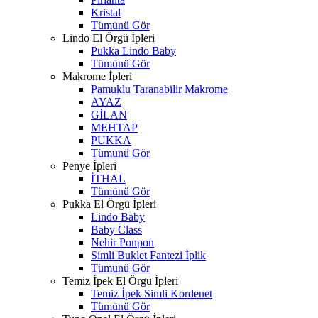
Kristal
Tümünü Gör
Lindo El Örgü İpleri
Pukka Lindo Baby
Tümünü Gör
Makrome İpleri
Pamuklu Taranabilir Makrome
AYAZ
GİLAN
MEHTAP
PUKKA
Tümünü Gör
Penye İpleri
İTHAL
Tümünü Gör
Pukka El Örgü İpleri
Lindo Baby
Baby Class
Nehir Ponpon
Simli Buklet Fantezi İplik
Tümünü Gör
Temiz İpek El Örgü İpleri
Temiz İpek Simli Kordenet
Tümünü Gör