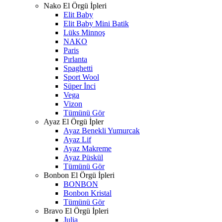
Nako El Örgü İpleri
Elit Baby
Elit Baby Mini Batik
Lüks Minnoş
NAKO
Paris
Pırlanta
Spaghetti
Sport Wool
Süper İnci
Vega
Vizon
Tümünü Gör
Ayaz El Örgü İpler
Ayaz Benekli Yumurcak
Ayaz Lif
Ayaz Makreme
Ayaz Püskül
Tümünü Gör
Bonbon El Örgü İpleri
BONBON
Bonbon Kristal
Tümünü Gör
Bravo El Örgü İpleri
Julia