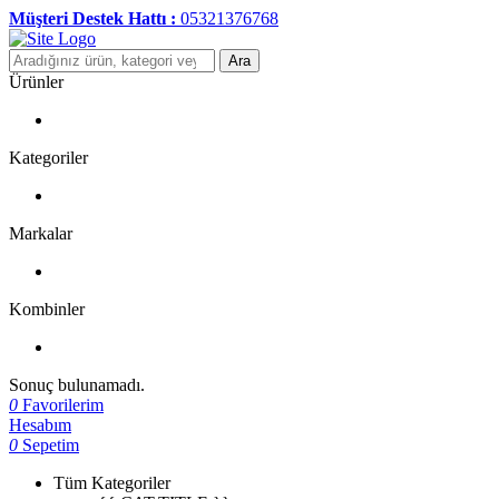
Müşteri Destek Hattı :
05321376768
Ara
Ürünler
Kategoriler
Markalar
Kombinler
Sonuç bulunamadı.
0
Favorilerim
Hesabım
0
Sepetim
Tüm Kategoriler