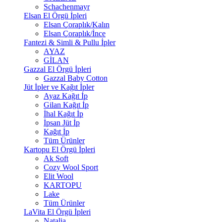
Schachenmayr
Elsan El Örgü İpleri
Elsan Çoraplık/Kalın
Elsan Çoraplık/İnce
Fantezi & Simli & Pullu İpler
AYAZ
GİLAN
Gazzal El Örgü İpleri
Gazzal Baby Cotton
Jüt İpler ve Kağıt İpler
Ayaz Kağıt İp
Gilan Kağıt İp
İhal Kağıt İp
İpsan Jüt İp
Kağıt İp
Tüm Ürünler
Kartopu El Örgü İpleri
Ak Soft
Cozy Wool Sport
Elit Wool
KARTOPU
Lake
Tüm Ürünler
LaVita El Örgü İpleri
Natalia