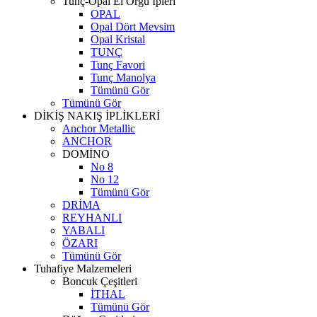
Tunç-Opal El Örgü İpleri
OPAL
Opal Dört Mevsim
Opal Kristal
TUNÇ
Tunç Favori
Tunç Manolya
Tümünü Gör
Tümünü Gör
DİKİŞ NAKIŞ İPLİKLERİ
Anchor Metallic
ANCHOR
DOMİNO
No 8
No 12
Tümünü Gör
DRİMA
REYHANLI
YABALI
ÖZARI
Tümünü Gör
Tuhafiye Malzemeleri
Boncuk Çeşitleri
İTHAL
Tümünü Gör