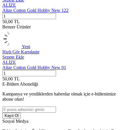
ALİZE
Alize Cotton Gold Hobby New 122
A
50,00
TL
5
Benzer Ürünler
Yeni
Hızlı Gör
Karşılaştır
H
Sepete Ekle
S
ALİZE
Alize Cotton Gold Hobby New 01
A
50,00
TL
5
E-Bülten Aboneliği
Kampanya ve yeniliklerden haberdar olmak için e-bültenimize
abone olun!
Kayıt Ol
Sosyal Medya