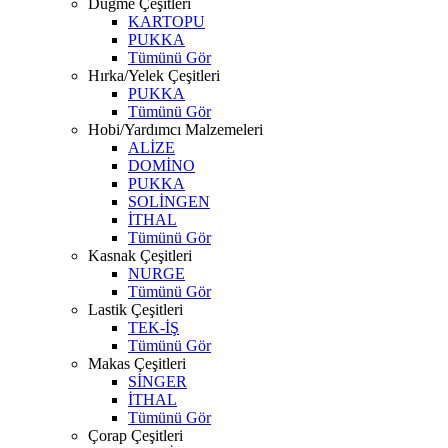
Düğme Çeşitleri
KARTOPU
PUKKA
Tümünü Gör
Hırka/Yelek Çeşitleri
PUKKA
Tümünü Gör
Hobi/Yardımcı Malzemeleri
ALİZE
DOMİNO
PUKKA
SOLİNGEN
İTHAL
Tümünü Gör
Kasnak Çeşitleri
NURGE
Tümünü Gör
Lastik Çeşitleri
TEK-İŞ
Tümünü Gör
Makas Çeşitleri
SİNGER
İTHAL
Tümünü Gör
Çorap Çeşitleri