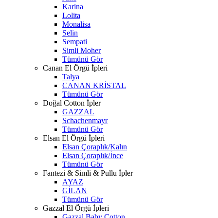
Karina
Lolita
Monalisa
Selin
Sempati
Simli Moher
Tümünü Gör
Canan El Örgü İpleri
Talya
CANAN KRİSTAL
Tümünü Gör
Doğal Cotton İpler
GAZZAL
Schachenmayr
Tümünü Gör
Elsan El Örgü İpleri
Elsan Çoraplık/Kalın
Elsan Çoraplık/İnce
Tümünü Gör
Fantezi & Simli & Pullu İpler
AYAZ
GİLAN
Tümünü Gör
Gazzal El Örgü İpleri
Gazzal Baby Cotton