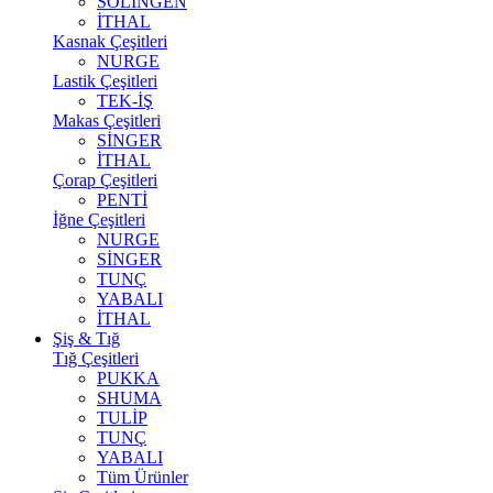
SOLİNGEN
İTHAL
Kasnak Çeşitleri
NURGE
Lastik Çeşitleri
TEK-İŞ
Makas Çeşitleri
SİNGER
İTHAL
Çorap Çeşitleri
PENTİ
İğne Çeşitleri
NURGE
SİNGER
TUNÇ
YABALI
İTHAL
Şiş & Tığ
Tığ Çeşitleri
PUKKA
SHUMA
TULİP
TUNÇ
YABALI
Tüm Ürünler