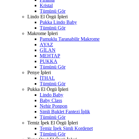
Kristal
Tümünü Gör
Lindo El Örgü İpleri
Pukka Lindo Baby
Tümünü Gör
Makrome İpleri
Pamuklu Taranabilir Makrome
AYAZ
GİLAN
MEHTAP
PUKKA
Tümünü Gör
Penye İpleri
İTHAL
Tümünü Gör
Pukka El Örgü İpleri
Lindo Baby
Baby Class
Nehir Ponpon
Simli Buklet Fantezi İplik
Tümünü Gör
Temiz İpek El Örgü İpleri
Temiz İpek Simli Kordenet
Tümünü Gör