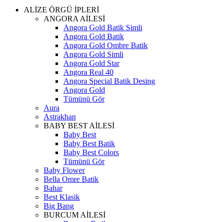
ALİZE ÖRGÜ İPLERİ
ANGORA AİLESİ
Angora Gold Batik Simli
Angora Gold Batik
Angora Gold Ombre Batik
Angora Gold Simli
Angora Gold Star
Angora Real 40
Angora Special Batik Desing
Angora Gold
Tümünü Gör
Aura
Astrakhan
BABY BEST AİLESİ
Baby Best
Baby Best Batik
Baby Best Colors
Tümünü Gör
Baby Flower
Bella Omre Batik
Bahar
Best Klasik
Big Bang
BURCUM AİLESİ