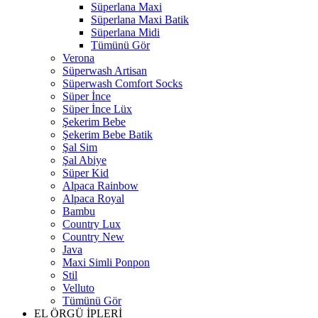
Süperlana Maxi
Süperlana Maxi Batik
Süperlana Midi
Tümünü Gör
Verona
Süperwash Artisan
Süperwash Comfort Socks
Süper İnce
Süper İnce Lüx
Şekerim Bebe
Şekerim Bebe Batik
Şal Sim
Şal Abiye
Süper Kid
Alpaca Rainbow
Alpaca Royal
Bambu
Country Lux
Country New
Java
Maxi Simli Ponpon
Stil
Velluto
Tümünü Gör
EL ÖRGÜ İPLERİ