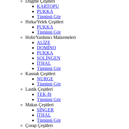
Düğme Çeşitleri
KARTOPU
PUKKA
Tümünü Gör
Hırka/Yelek Çeşitleri
PUKKA
Tümünü Gör
Hobi/Yardımcı Malzemeleri
ALİZE
DOMİNO
PUKKA
SOLİNGEN
İTHAL
Tümünü Gör
Kasnak Çeşitleri
NURGE
Tümünü Gör
Lastik Çeşitleri
TEK-İŞ
Tümünü Gör
Makas Çeşitleri
SİNGER
İTHAL
Tümünü Gör
Çorap Çeşitleri