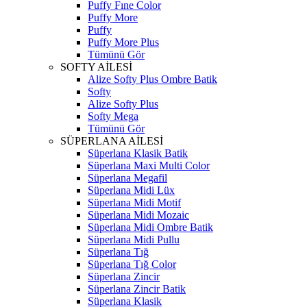
Puffy Fıne Color
Puffy More
Puffy
Puffy More Plus
Tümünü Gör
SOFTY AİLESİ
Alize Softy Plus Ombre Batik
Softy
Alize Softy Plus
Softy Mega
Tümünü Gör
SÜPERLANA AİLESİ
Süperlana Klasik Batik
Süperlana Maxi Multi Color
Süperlana Megafil
Süperlana Midi Lüx
Süperlana Midi Motif
Süperlana Midi Mozaic
Süperlana Midi Ombre Batik
Süperlana Midi Pullu
Süperlana Tığ
Süperlana Tığ Color
Süperlana Zincir
Süperlana Zincir Batik
Süperlana Klasik