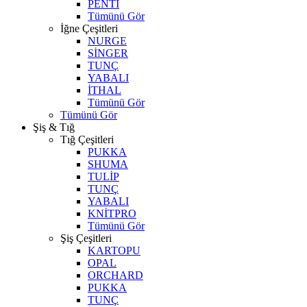
PENTİ
Tümünü Gör
İğne Çeşitleri
NURGE
SİNGER
TUNÇ
YABALI
İTHAL
Tümünü Gör
Tümünü Gör
Şiş & Tığ
Tığ Çeşitleri
PUKKA
SHUMA
TULİP
TUNÇ
YABALI
KNİTPRO
Tümünü Gör
Şiş Çeşitleri
KARTOPU
OPAL
ORCHARD
PUKKA
TUNÇ