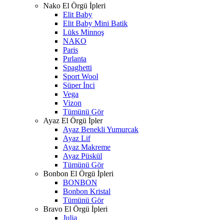
Nako El Örgü İpleri
Elit Baby
Elit Baby Mini Batik
Lüks Minnoş
NAKO
Paris
Pırlanta
Spaghetti
Sport Wool
Süper İnci
Vega
Vizon
Tümünü Gör
Ayaz El Örgü İpler
Ayaz Benekli Yumurcak
Ayaz Lif
Ayaz Makreme
Ayaz Püskül
Tümünü Gör
Bonbon El Örgü İpleri
BONBON
Bonbon Kristal
Tümünü Gör
Bravo El Örgü İpleri
Julia