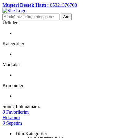
Müşteri Destek Hattı :
05321376768
Ara
Ürünler
Kategoriler
Markalar
Kombinler
Sonuç bulunamadı.
0
Favorilerim
Hesabım
0
Sepetim
Tüm Kategoriler