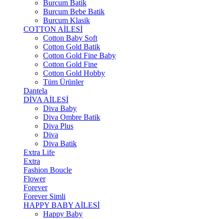
Burcum Batik
Burcum Bebe Batik
Burcum Klasik
COTTON AİLESİ
Cotton Baby Soft
Cotton Gold Batik
Cotton Gold Fine Baby
Cotton Gold Fine
Cotton Gold Hobby
Tüm Ürünler
Dantela
DİVA AİLESİ
Diva Baby
Diva Ombre Batik
Diva Plus
Diva
Diva Batik
Extra Life
Extra
Fashion Boucle
Flower
Forever
Forever Simli
HAPPY BABY AİLESİ
Happy Baby