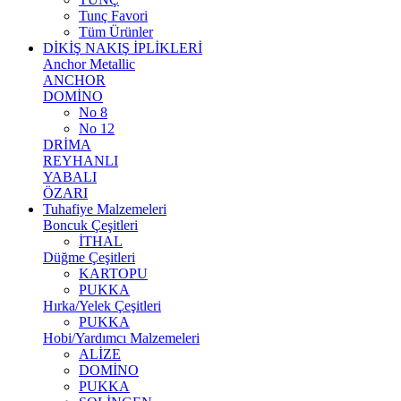
Tunç Favori
Tüm Ürünler
DİKİŞ NAKIŞ İPLİKLERİ
Anchor Metallic
ANCHOR
DOMİNO
No 8
No 12
DRİMA
REYHANLI
YABALI
ÖZARI
Tuhafiye Malzemeleri
Boncuk Çeşitleri
İTHAL
Düğme Çeşitleri
KARTOPU
PUKKA
Hırka/Yelek Çeşitleri
PUKKA
Hobi/Yardımcı Malzemeleri
ALİZE
DOMİNO
PUKKA