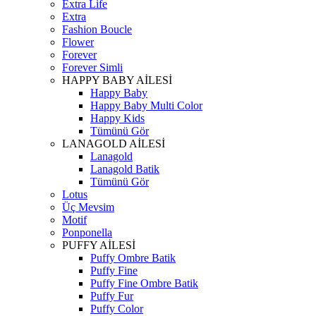
Extra Life
Extra
Fashion Boucle
Flower
Forever
Forever Simli
HAPPY BABY AİLESİ
Happy Baby
Happy Baby Multi Color
Happy Kids
Tümünü Gör
LANAGOLD AİLESİ
Lanagold
Lanagold Batik
Tümünü Gör
Lotus
Üç Mevsim
Motif
Ponponella
PUFFY AİLESİ
Puffy Ombre Batik
Puffy Fine
Puffy Fine Ombre Batik
Puffy Fur
Puffy Color