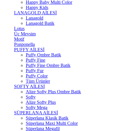
Happy Baby Multi Color
Happy Kids
LANAGOLD AİLESİ
Lanagold
Lanagold Batik
Lotus
Üç Mevsim
Motif
Ponponella
PUFFY AİLESİ
Puffy Ombre Batik
Puffy Fine
Puffy Fine Ombre Batik
Puffy Fur
Puffy Color
Tüm Ürünler
SOFTY AİLESİ
Alize Softy Plus Ombre Batik
Softy
Alize Softy Plus
Softy Mega
SÜPERLANA AİLESİ
Süperlana Klasik Batik
Süperlana Maxi Multi Color
Süperlana Megafil