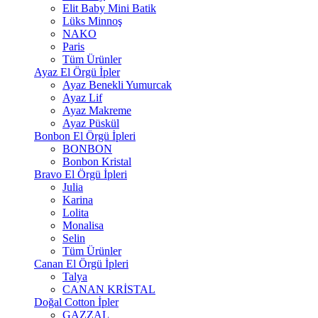
Elit Baby Mini Batik
Lüks Minnoş
NAKO
Paris
Tüm Ürünler
Ayaz El Örgü İpler
Ayaz Benekli Yumurcak
Ayaz Lif
Ayaz Makreme
Ayaz Püskül
Bonbon El Örgü İpleri
BONBON
Bonbon Kristal
Bravo El Örgü İpleri
Julia
Karina
Lolita
Monalisa
Selin
Tüm Ürünler
Canan El Örgü İpleri
Talya
CANAN KRİSTAL
Doğal Cotton İpler
GAZZAL