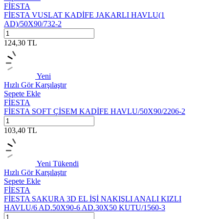
FİESTA
FİESTA VUSLAT KADİFE JAKARLI HAVLU(1
AD)/50X90/732-2
124,30
TL
Yeni
Hızlı Gör
Karşılaştır
Sepete Ekle
FİESTA
FİESTA SOFT ÇİSEM KADİFE HAVLU/50X90/2206-2
103,40
TL
Yeni
Tükendi
Hızlı Gör
Karşılaştır
Sepete Ekle
FİESTA
FİESTA SAKURA 3D EL İŞİ NAKIŞLI ANALI KIZLI
HAVLU/6 AD.50X90-6 AD.30X50 KUTU/1560-3