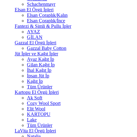
Schachenmayr
Elsan El Örgü İpleri
Elsan Çoraplık/Kalın
Elsan Çoraplık/İnce
Fantezi & Simli & Pullu İpler
AYAZ
GİLAN
Gazzal El Örgü İpleri
Gazzal Baby Cotton
Jüt İpler ve Kağıt İpler
Ayaz Kağıt İp
Gilan Kağıt İp
İhal Kağıt İp
İpsan Jüt İp
Kağıt İp
Tüm Ürünler
Kartopu El Örgü İpleri
Ak Soft
Cozy Wool Sport
Elit Wool
KARTOPU
Lake
Tüm Ürünler
LaVita El Örgü İpleri
Natalia