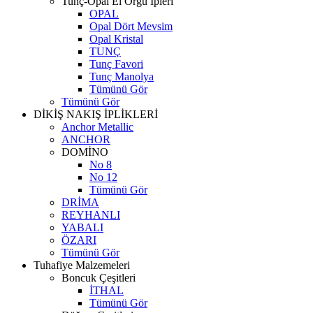
Tunç-Opal El Örgü İpleri
OPAL
Opal Dört Mevsim
Opal Kristal
TUNÇ
Tunç Favori
Tunç Manolya
Tümünü Gör
Tümünü Gör
DİKİŞ NAKIŞ İPLİKLERİ
Anchor Metallic
ANCHOR
DOMİNO
No 8
No 12
Tümünü Gör
DRİMA
REYHANLI
YABALI
ÖZARI
Tümünü Gör
Tuhafiye Malzemeleri
Boncuk Çeşitleri
İTHAL
Tümünü Gör