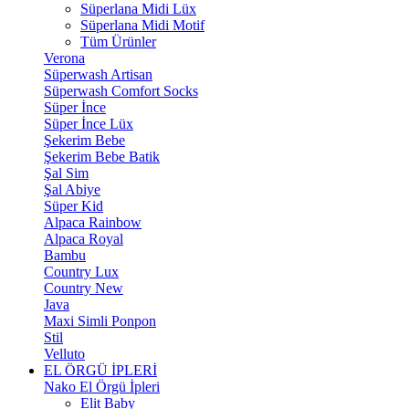
Süperlana Midi Lüx
Süperlana Midi Motif
Tüm Ürünler
Verona
Süperwash Artisan
Süperwash Comfort Socks
Süper İnce
Süper İnce Lüx
Şekerim Bebe
Şekerim Bebe Batik
Şal Sim
Şal Abiye
Süper Kid
Alpaca Rainbow
Alpaca Royal
Bambu
Country Lux
Country New
Java
Maxi Simli Ponpon
Stil
Velluto
EL ÖRGÜ İPLERİ
Nako El Örgü İpleri
Elit Baby