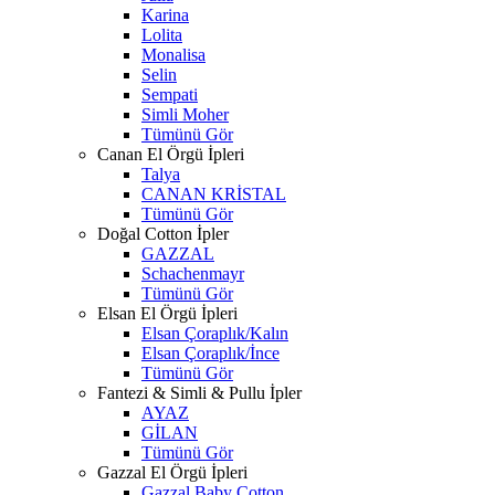
Karina
Lolita
Monalisa
Selin
Sempati
Simli Moher
Tümünü Gör
Canan El Örgü İpleri
Talya
CANAN KRİSTAL
Tümünü Gör
Doğal Cotton İpler
GAZZAL
Schachenmayr
Tümünü Gör
Elsan El Örgü İpleri
Elsan Çoraplık/Kalın
Elsan Çoraplık/İnce
Tümünü Gör
Fantezi & Simli & Pullu İpler
AYAZ
GİLAN
Tümünü Gör
Gazzal El Örgü İpleri
Gazzal Baby Cotton