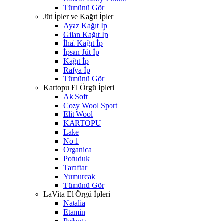
Tümünü Gör
Jüt İpler ve Kağıt İpler
Ayaz Kağıt İp
Gilan Kağıt İp
İhal Kağıt İp
İpsan Jüt İp
Kağıt İp
Rafya İp
Tümünü Gör
Kartopu El Örgü İpleri
Ak Soft
Cozy Wool Sport
Elit Wool
KARTOPU
Lake
No:1
Organica
Pofuduk
Taraftar
Yumurcak
Tümünü Gör
LaVita El Örgü İpleri
Natalia
Etamin
Pırlanta