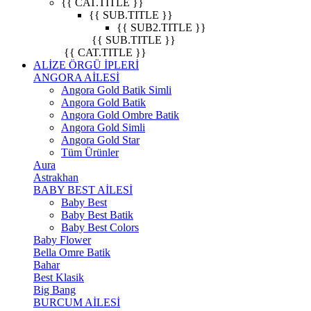
{{ CAT.TITLE }}
{{ SUB.TITLE }}
{{ SUB2.TITLE }}
{{ SUB.TITLE }}
{{ CAT.TITLE }}
ALİZE ÖRGÜ İPLERİ
ANGORA AİLESİ
Angora Gold Batik Simli
Angora Gold Batik
Angora Gold Ombre Batik
Angora Gold Simli
Angora Gold Star
Tüm Ürünler
Aura
Astrakhan
BABY BEST AİLESİ
Baby Best
Baby Best Batik
Baby Best Colors
Baby Flower
Bella Omre Batik
Bahar
Best Klasik
Big Bang
BURCUM AİLESİ