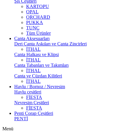
Şiş Çeşitleri
KARTOPU
OPAL
ORCHARD
PUKKA
TUNÇ
Tüm Ürünler
Çanta Aksesuarları
Deri Çanta Askıları ve Çanta Zincirleri
İTHAL
Çanta Halkası ve Klipsi
İTHAL
Çanta Tabanları ve Takımları
İTHAL
Çanta ve Cüzdan Kilitleri
İTHAL
Havlu / Bornoz / Nevresim
Havlu çeşitleri
FİESTA
Nevresim Çeşitleri
FİESTA
Penti Çorap Çeşitleri
PENTİ
Menü