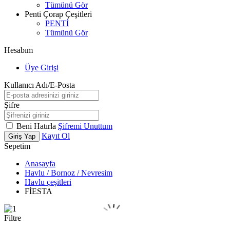
Tümünü Gör
Penti Çorap Çeşitleri
PENTİ
Tümünü Gör
Hesabım
Üye Girişi
Kullanıcı Adı/E-Posta
Şifre
Beni Hatırla
Şifremi Unuttum
Kayıt Ol
Giriş Yap
Sepetim
Anasayfa
Havlu / Bornoz / Nevresim
Havlu çeşitleri
FİESTA
Filtre