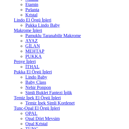
Etamin
Pırlanta
Kristal
Lindo El Örgü İpleri
Pukka Lindo Baby
Makrome İpleri
Pamuklu Taranabilir Makrome
AYAZ
GİLAN
MEHTAP
PUKKA
Penye İpleri
İTHAL
Pukka El Örgü İpleri
Lindo Baby
Baby Class
Nehir Ponpon
Simli Buklet Fantezi İplik
Temiz İpek El Örgü İpleri
Temiz İpek Simli Kordenet
Tunç-Opal El Örgü İpleri
OPAL
Opal Dört Mevsim
Opal Kristal
TUNÇ