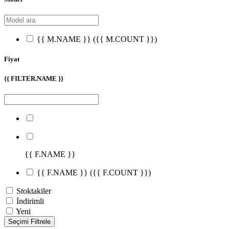
{{ M.NAME }}
({{ M.COUNT }})
Fiyat
{{ FILTER.NAME }}
{{ F.NAME }}
{{ F.NAME }}
({{ F.COUNT }})
Stoktakiler
İndirimli
Yeni
Seçimi Filtrele