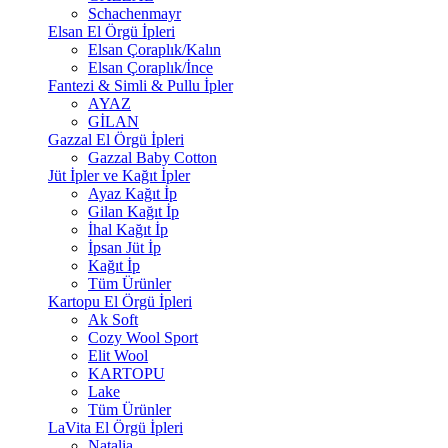
Schachenmayr
Elsan El Örgü İpleri
Elsan Çoraplık/Kalın
Elsan Çoraplık/İnce
Fantezi & Simli & Pullu İpler
AYAZ
GİLAN
Gazzal El Örgü İpleri
Gazzal Baby Cotton
Jüt İpler ve Kağıt İpler
Ayaz Kağıt İp
Gilan Kağıt İp
İhal Kağıt İp
İpsan Jüt İp
Kağıt İp
Tüm Ürünler
Kartopu El Örgü İpleri
Ak Soft
Cozy Wool Sport
Elit Wool
KARTOPU
Lake
Tüm Ürünler
LaVita El Örgü İpleri
Natalia