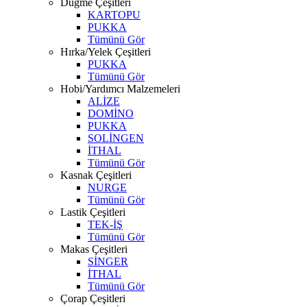
Düğme Çeşitleri
KARTOPU
PUKKA
Tümünü Gör
Hırka/Yelek Çeşitleri
PUKKA
Tümünü Gör
Hobi/Yardımcı Malzemeleri
ALİZE
DOMİNO
PUKKA
SOLİNGEN
İTHAL
Tümünü Gör
Kasnak Çeşitleri
NURGE
Tümünü Gör
Lastik Çeşitleri
TEK-İŞ
Tümünü Gör
Makas Çeşitleri
SİNGER
İTHAL
Tümünü Gör
Çorap Çeşitleri