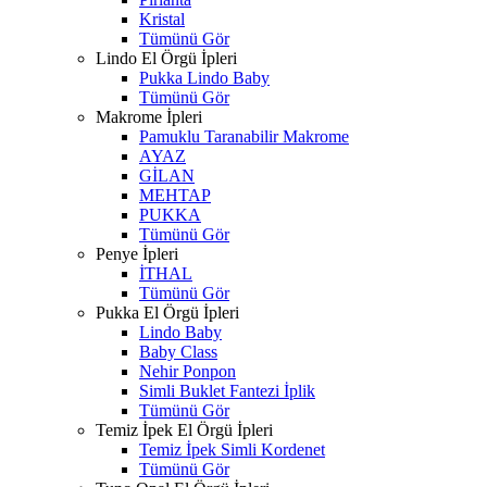
Kristal
Tümünü Gör
Lindo El Örgü İpleri
Pukka Lindo Baby
Tümünü Gör
Makrome İpleri
Pamuklu Taranabilir Makrome
AYAZ
GİLAN
MEHTAP
PUKKA
Tümünü Gör
Penye İpleri
İTHAL
Tümünü Gör
Pukka El Örgü İpleri
Lindo Baby
Baby Class
Nehir Ponpon
Simli Buklet Fantezi İplik
Tümünü Gör
Temiz İpek El Örgü İpleri
Temiz İpek Simli Kordenet
Tümünü Gör