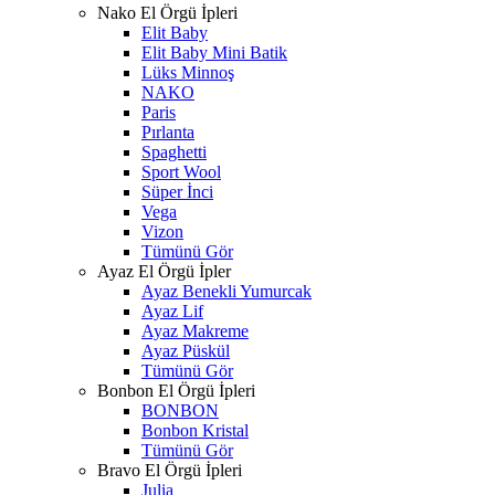
Nako El Örgü İpleri
Elit Baby
Elit Baby Mini Batik
Lüks Minnoş
NAKO
Paris
Pırlanta
Spaghetti
Sport Wool
Süper İnci
Vega
Vizon
Tümünü Gör
Ayaz El Örgü İpler
Ayaz Benekli Yumurcak
Ayaz Lif
Ayaz Makreme
Ayaz Püskül
Tümünü Gör
Bonbon El Örgü İpleri
BONBON
Bonbon Kristal
Tümünü Gör
Bravo El Örgü İpleri
Julia