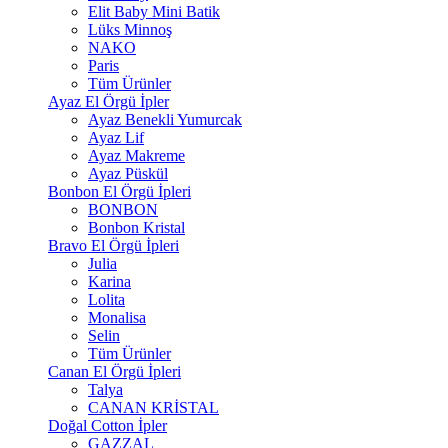
Elit Baby Mini Batik
Lüks Minnoş
NAKO
Paris
Tüm Ürünler
Ayaz El Örgü İpler
Ayaz Benekli Yumurcak
Ayaz Lif
Ayaz Makreme
Ayaz Püskül
Bonbon El Örgü İpleri
BONBON
Bonbon Kristal
Bravo El Örgü İpleri
Julia
Karina
Lolita
Monalisa
Selin
Tüm Ürünler
Canan El Örgü İpleri
Talya
CANAN KRİSTAL
Doğal Cotton İpler
GAZZAL