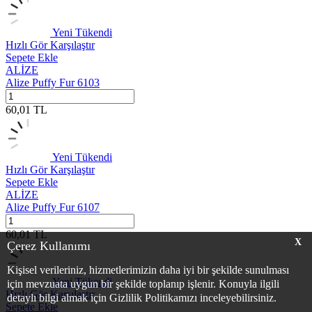
Yeni
Tükendi
Hızlı Gör
Karşılaştır
Sepete Ekle
ALİZE
Alize Puffy Fur 6103
60,01
TL
Yeni
Tükendi
Hızlı Gör
Karşılaştır
Sepete Ekle
ALİZE
Alize Puffy Fur 6107
60,01
TL
X
Çerez Kullanımı
Kişisel verileriniz, hizmetlerimizin daha iyi bir şekilde sunulması
Yeni
Tükendi
için mevzuata uygun bir şekilde toplanıp işlenir. Konuyla ilgili
Hızlı Gör
Karşılaştır
detaylı bilgi almak için Gizlilik Politikamızı inceleyebilirsiniz.
Sepete Ekle