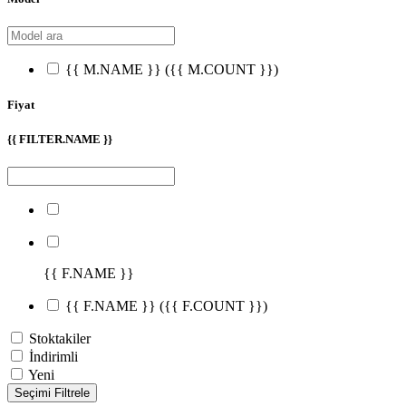
{{ M.NAME }}
({{ M.COUNT }})
Fiyat
{{ FILTER.NAME }}
{{ F.NAME }}
{{ F.NAME }}
({{ F.COUNT }})
Stoktakiler
İndirimli
Yeni
Seçimi Filtrele