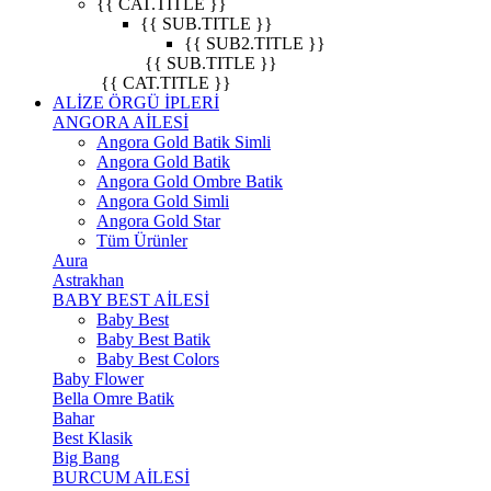
{{ CAT.TITLE }}
{{ SUB.TITLE }}
{{ SUB2.TITLE }}
{{ SUB.TITLE }}
{{ CAT.TITLE }}
ALİZE ÖRGÜ İPLERİ
ANGORA AİLESİ
Angora Gold Batik Simli
Angora Gold Batik
Angora Gold Ombre Batik
Angora Gold Simli
Angora Gold Star
Tüm Ürünler
Aura
Astrakhan
BABY BEST AİLESİ
Baby Best
Baby Best Batik
Baby Best Colors
Baby Flower
Bella Omre Batik
Bahar
Best Klasik
Big Bang
BURCUM AİLESİ