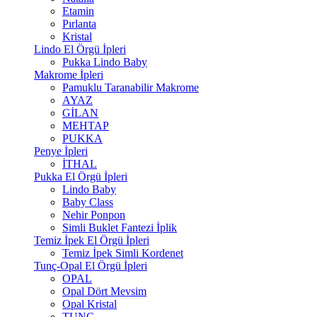
Etamin
Pırlanta
Kristal
Lindo El Örgü İpleri
Pukka Lindo Baby
Makrome İpleri
Pamuklu Taranabilir Makrome
AYAZ
GİLAN
MEHTAP
PUKKA
Penye İpleri
İTHAL
Pukka El Örgü İpleri
Lindo Baby
Baby Class
Nehir Ponpon
Simli Buklet Fantezi İplik
Temiz İpek El Örgü İpleri
Temiz İpek Simli Kordenet
Tunç-Opal El Örgü İpleri
OPAL
Opal Dört Mevsim
Opal Kristal
TUNÇ