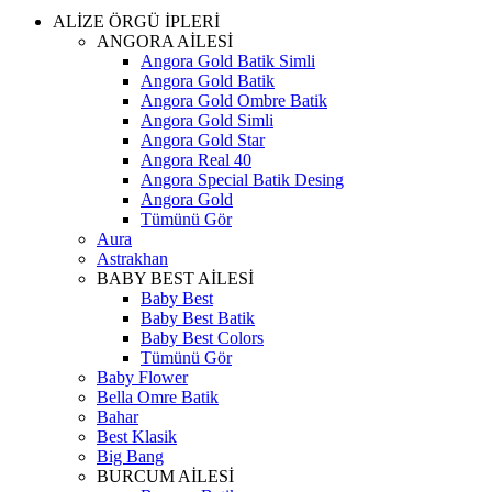
ALİZE ÖRGÜ İPLERİ
ANGORA AİLESİ
Angora Gold Batik Simli
Angora Gold Batik
Angora Gold Ombre Batik
Angora Gold Simli
Angora Gold Star
Angora Real 40
Angora Special Batik Desing
Angora Gold
Tümünü Gör
Aura
Astrakhan
BABY BEST AİLESİ
Baby Best
Baby Best Batik
Baby Best Colors
Tümünü Gör
Baby Flower
Bella Omre Batik
Bahar
Best Klasik
Big Bang
BURCUM AİLESİ