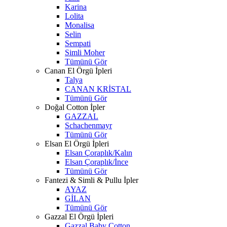
Karina
Lolita
Monalisa
Selin
Sempati
Simli Moher
Tümünü Gör
Canan El Örgü İpleri
Talya
CANAN KRİSTAL
Tümünü Gör
Doğal Cotton İpler
GAZZAL
Schachenmayr
Tümünü Gör
Elsan El Örgü İpleri
Elsan Çoraplık/Kalın
Elsan Çoraplık/İnce
Tümünü Gör
Fantezi & Simli & Pullu İpler
AYAZ
GİLAN
Tümünü Gör
Gazzal El Örgü İpleri
Gazzal Baby Cotton