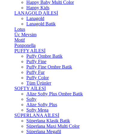
Happy Baby Multi Color
Happy Kids
LANAGOLD AİLESİ
Lanagold
Lanagold Batik
Lotus
Üç Mevsim
Motif
Ponponella
PUFFY AİLESİ
Puffy Ombre Batik
Puffy Fine
Puffy Fine Ombre Batik
Puffy Fur
Puffy Color
Tüm Ürünler
SOFTY AİLESİ
Alize Softy Plus Ombre Batik
Softy
Alize Softy Plus
Softy Mega
SÜPERLANA AİLESİ
Süperlana Klasik Batik
Süperlana Maxi Multi Color
Süperlana Megafil