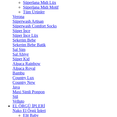
Süperlana Midi Lüx
Süperlana Midi Motif
Tüm Ürünler
Verona
Süperwash Artisan
Süperwash Comfort Socks
Süper İnce
Süper İnce Lüx
Şekerim Bebe
Şekerim Bebe Batik
Şal Sim
Şal Abiye
Süper Kid
Alpaca Rainbow
Alpaca Royal
Bambu
Country Lux
Country New
Java
Maxi Simli Ponpon
Stil
Velluto
EL ÖRGÜ İPLERİ
Nako El Örgü İpleri
Elit Baby