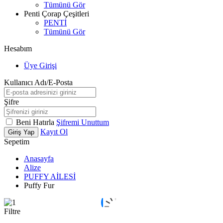
Tümünü Gör
Penti Çorap Çeşitleri
PENTİ
Tümünü Gör
Hesabım
Üye Girişi
Kullanıcı Adı/E-Posta
Şifre
Beni Hatırla
Şifremi Unuttum
Kayıt Ol
Giriş Yap
Sepetim
Anasayfa
Alize
PUFFY AİLESİ
Puffy Fur
Filtre