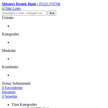
Müşteri Destek Hattı :
05321376768
Ara
Ürünler
Kategoriler
Markalar
Kombinler
Sonuç bulunamadı.
0
Favorilerim
Hesabım
0
Sepetim
Tüm Kategoriler