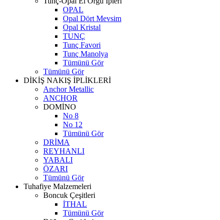
Tunç-Opal El Örgü İpleri
OPAL
Opal Dört Mevsim
Opal Kristal
TUNÇ
Tunç Favori
Tunç Manolya
Tümünü Gör
Tümünü Gör
DİKİŞ NAKIŞ İPLİKLERİ
Anchor Metallic
ANCHOR
DOMİNO
No 8
No 12
Tümünü Gör
DRİMA
REYHANLI
YABALI
ÖZARI
Tümünü Gör
Tuhafiye Malzemeleri
Boncuk Çeşitleri
İTHAL
Tümünü Gör