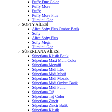
Puffy Fıne Color
Puffy More
Puffy
Puffy More Plus
Tümünü Gör
SOFTY AİLESİ
Alize Softy Plus Ombre Batik
Softy
Alize Softy Plus
Softy Mega
Tümünü Gör
SÜPERLANA AİLESİ
Süperlana Klasik Batik
Süperlana Maxi Multi Color
Süperlana Megafil
Süperlana Midi Lüx
Süperlana Midi Motif
Süperlana Midi Mozaic
Süperlana Midi Ombre Batik
Süperlana Midi Pullu
Süperlana Tığ
Süperlana Tığ Color
Süperlana Zincir
Süperlana Zincir Batik
Süperlana Klasik