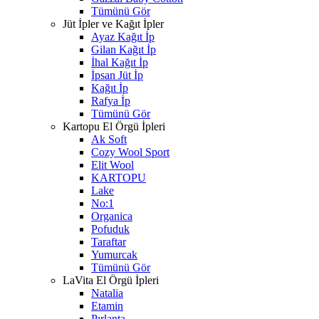
Tümünü Gör
Jüt İpler ve Kağıt İpler
Ayaz Kağıt İp
Gilan Kağıt İp
İhal Kağıt İp
İpsan Jüt İp
Kağıt İp
Rafya İp
Tümünü Gör
Kartopu El Örgü İpleri
Ak Soft
Cozy Wool Sport
Elit Wool
KARTOPU
Lake
No:1
Organica
Pofuduk
Taraftar
Yumurcak
Tümünü Gör
LaVita El Örgü İpleri
Natalia
Etamin
Pırlanta