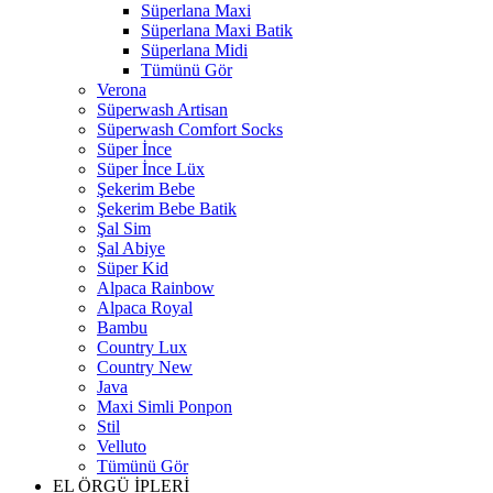
Süperlana Maxi
Süperlana Maxi Batik
Süperlana Midi
Tümünü Gör
Verona
Süperwash Artisan
Süperwash Comfort Socks
Süper İnce
Süper İnce Lüx
Şekerim Bebe
Şekerim Bebe Batik
Şal Sim
Şal Abiye
Süper Kid
Alpaca Rainbow
Alpaca Royal
Bambu
Country Lux
Country New
Java
Maxi Simli Ponpon
Stil
Velluto
Tümünü Gör
EL ÖRGÜ İPLERİ