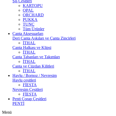
Şiş Çeşitleri
KARTOPU
OPAL
ORCHARD
PUKKA
TUNÇ
Tüm Ürünler
Çanta Aksesuarları
Deri Çanta Askıları ve Çanta Zincirleri
İTHAL
Çanta Halkası ve Klipsi
İTHAL
Çanta Tabanları ve Takımları
İTHAL
Çanta ve Cüzdan Kilitleri
İTHAL
Havlu / Bornoz / Nevresim
Havlu çeşitleri
FİESTA
Nevresim Çeşitleri
FİESTA
Penti Çorap Çeşitleri
PENTİ
Menü