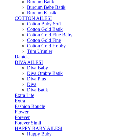
Burcum Batik
Burcum Bebe Batik
Burcum Klasik
COTTON AİLESİ
Cotton Baby Soft
Cotton Gold Batik
Cotton Gold Fine Baby
Cotton Gold Fine
Cotton Gold Hobby
Tüm Ürünler
Dantela
DİVA AİLESİ
Diva Baby
Diva Ombre Batik
Diva Plus
Diva
Diva Batik
Extra Life
Extra
Fashion Boucle
Flower
Forever
Forever Simli
HAPPY BABY AİLESİ
Happy Baby