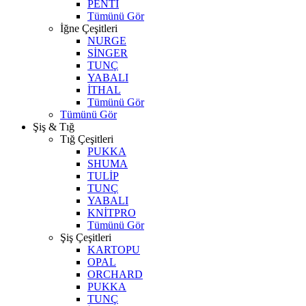
PENTİ
Tümünü Gör
İğne Çeşitleri
NURGE
SİNGER
TUNÇ
YABALI
İTHAL
Tümünü Gör
Tümünü Gör
Şiş & Tığ
Tığ Çeşitleri
PUKKA
SHUMA
TULİP
TUNÇ
YABALI
KNİTPRO
Tümünü Gör
Şiş Çeşitleri
KARTOPU
OPAL
ORCHARD
PUKKA
TUNÇ