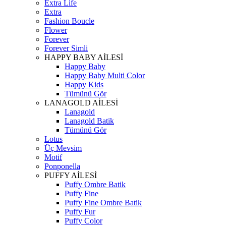
Extra Life
Extra
Fashion Boucle
Flower
Forever
Forever Simli
HAPPY BABY AİLESİ
Happy Baby
Happy Baby Multi Color
Happy Kids
Tümünü Gör
LANAGOLD AİLESİ
Lanagold
Lanagold Batik
Tümünü Gör
Lotus
Üç Mevsim
Motif
Ponponella
PUFFY AİLESİ
Puffy Ombre Batik
Puffy Fine
Puffy Fine Ombre Batik
Puffy Fur
Puffy Color