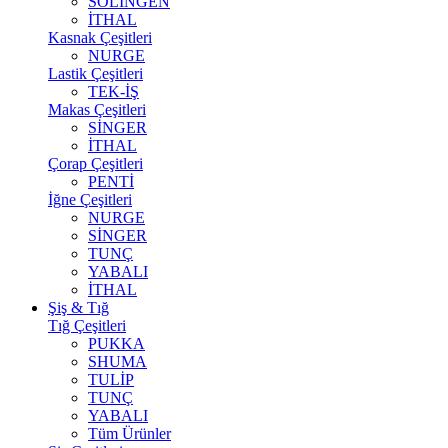
SOLİNGEN
İTHAL
Kasnak Çeşitleri
NURGE
Lastik Çeşitleri
TEK-İŞ
Makas Çeşitleri
SİNGER
İTHAL
Çorap Çeşitleri
PENTİ
İğne Çeşitleri
NURGE
SİNGER
TUNÇ
YABALI
İTHAL
Şiş & Tığ
Tığ Çeşitleri
PUKKA
SHUMA
TULİP
TUNÇ
YABALI
Tüm Ürünler