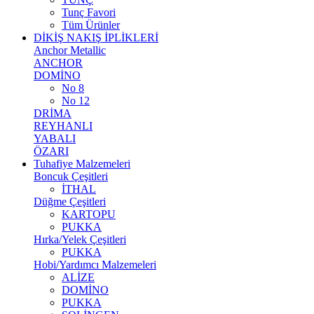
Tunç Favori
Tüm Ürünler
DİKİŞ NAKIŞ İPLİKLERİ
Anchor Metallic
ANCHOR
DOMİNO
No 8
No 12
DRİMA
REYHANLI
YABALI
ÖZARI
Tuhafiye Malzemeleri
Boncuk Çeşitleri
İTHAL
Düğme Çeşitleri
KARTOPU
PUKKA
Hırka/Yelek Çeşitleri
PUKKA
Hobi/Yardımcı Malzemeleri
ALİZE
DOMİNO
PUKKA