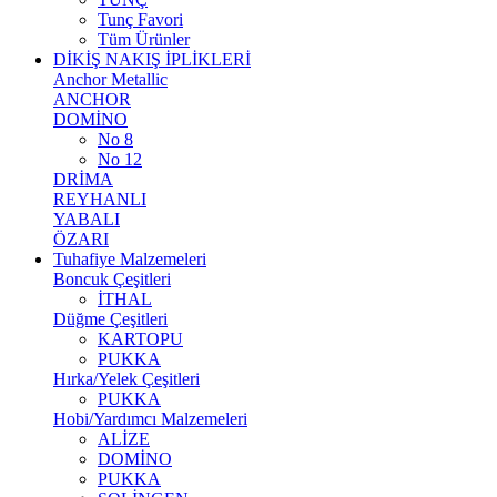
Tunç Favori
Tüm Ürünler
DİKİŞ NAKIŞ İPLİKLERİ
Anchor Metallic
ANCHOR
DOMİNO
No 8
No 12
DRİMA
REYHANLI
YABALI
ÖZARI
Tuhafiye Malzemeleri
Boncuk Çeşitleri
İTHAL
Düğme Çeşitleri
KARTOPU
PUKKA
Hırka/Yelek Çeşitleri
PUKKA
Hobi/Yardımcı Malzemeleri
ALİZE
DOMİNO
PUKKA