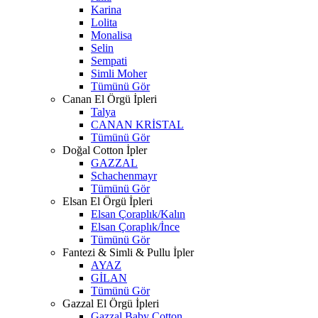
Karina
Lolita
Monalisa
Selin
Sempati
Simli Moher
Tümünü Gör
Canan El Örgü İpleri
Talya
CANAN KRİSTAL
Tümünü Gör
Doğal Cotton İpler
GAZZAL
Schachenmayr
Tümünü Gör
Elsan El Örgü İpleri
Elsan Çoraplık/Kalın
Elsan Çoraplık/İnce
Tümünü Gör
Fantezi & Simli & Pullu İpler
AYAZ
GİLAN
Tümünü Gör
Gazzal El Örgü İpleri
Gazzal Baby Cotton