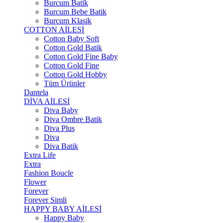
Burcum Batik
Burcum Bebe Batik
Burcum Klasik
COTTON AİLESİ
Cotton Baby Soft
Cotton Gold Batik
Cotton Gold Fine Baby
Cotton Gold Fine
Cotton Gold Hobby
Tüm Ürünler
Dantela
DİVA AİLESİ
Diva Baby
Diva Ombre Batik
Diva Plus
Diva
Diva Batik
Extra Life
Extra
Fashion Boucle
Flower
Forever
Forever Simli
HAPPY BABY AİLESİ
Happy Baby