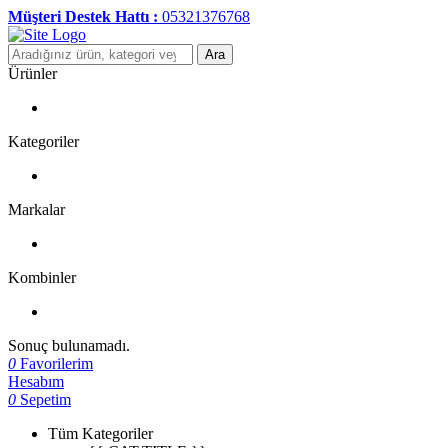
Müşteri Destek Hattı :
05321376768
Ara
Ürünler
Kategoriler
Markalar
Kombinler
Sonuç bulunamadı.
0
Favorilerim
Hesabım
0
Sepetim
Tüm Kategoriler