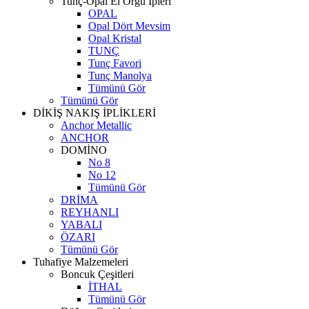
Tunç-Opal El Örgü İpleri
OPAL
Opal Dört Mevsim
Opal Kristal
TUNÇ
Tunç Favori
Tunç Manolya
Tümünü Gör
Tümünü Gör
DİKİŞ NAKIŞ İPLİKLERİ
Anchor Metallic
ANCHOR
DOMİNO
No 8
No 12
Tümünü Gör
DRİMA
REYHANLI
YABALI
ÖZARI
Tümünü Gör
Tuhafiye Malzemeleri
Boncuk Çeşitleri
İTHAL
Tümünü Gör