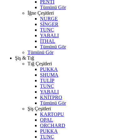
PENTİ
Tümünü Gör
İğne Çeşitleri
NURGE
SİNGER
TUNÇ
YABALI
İTHAL
Tümünü Gör
Tümünü Gör
Şiş & Tığ
Tığ Çeşitleri
PUKKA
SHUMA
TULİP
TUNÇ
YABALI
KNİTPRO
Tümünü Gör
Şiş Çeşitleri
KARTOPU
OPAL
ORCHARD
PUKKA
TUNÇ