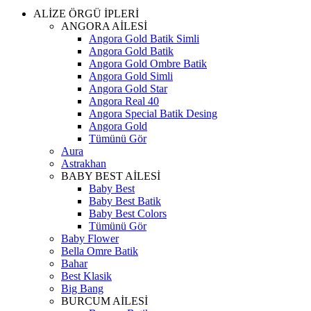
ALİZE ÖRGÜ İPLERİ
ANGORA AİLESİ
Angora Gold Batik Simli
Angora Gold Batik
Angora Gold Ombre Batik
Angora Gold Simli
Angora Gold Star
Angora Real 40
Angora Special Batik Desing
Angora Gold
Tümünü Gör
Aura
Astrakhan
BABY BEST AİLESİ
Baby Best
Baby Best Batik
Baby Best Colors
Tümünü Gör
Baby Flower
Bella Omre Batik
Bahar
Best Klasik
Big Bang
BURCUM AİLESİ