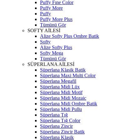
Puffy Fıne Color
Puffy More
Puffy
Puffy More Plus
Tümünü Gör
SOFTY AİLESİ
Alize Softy Plus Ombre Batik
Softy
Alize Softy Plus
Softy Mega
Tümünü Gör
SÜPERLANA AİLESİ
Süperlana Klasik Batik
Süperlana Maxi Multi Color
Süperlana Megafil
Süperlana Midi Lüx
Süperlana Midi Motif
Süperlana Midi Mozaic
Süperlana Midi Ombre Batik
Süperlana Midi Pullu
Süperlana Tığ
Süperlana Tığ Color
Süperlana Zincir
Süperlana Zincir Batik
Süperlana Klasik