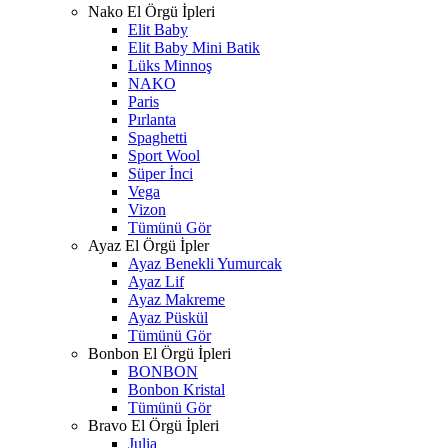
Nako El Örgü İpleri
Elit Baby
Elit Baby Mini Batik
Lüks Minnoş
NAKO
Paris
Pırlanta
Spaghetti
Sport Wool
Süper İnci
Vega
Vizon
Tümünü Gör
Ayaz El Örgü İpler
Ayaz Benekli Yumurcak
Ayaz Lif
Ayaz Makreme
Ayaz Püskül
Tümünü Gör
Bonbon El Örgü İpleri
BONBON
Bonbon Kristal
Tümünü Gör
Bravo El Örgü İpleri
Julia