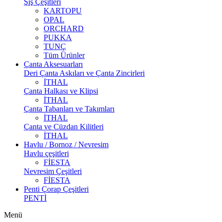
Şiş Çeşitleri
KARTOPU
OPAL
ORCHARD
PUKKA
TUNÇ
Tüm Ürünler
Çanta Aksesuarları
Deri Çanta Askıları ve Çanta Zincirleri
İTHAL
Çanta Halkası ve Klipsi
İTHAL
Çanta Tabanları ve Takımları
İTHAL
Çanta ve Cüzdan Kilitleri
İTHAL
Havlu / Bornoz / Nevresim
Havlu çeşitleri
FİESTA
Nevresim Çeşitleri
FİESTA
Penti Çorap Çeşitleri
PENTİ
Menü