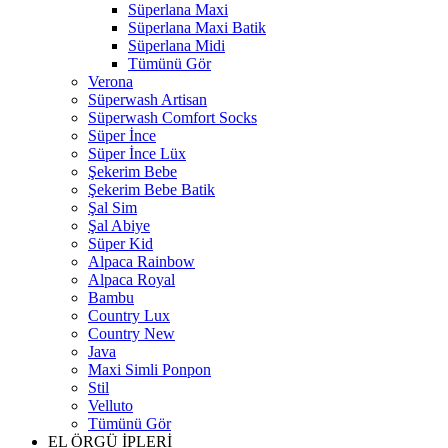
Süperlana Maxi
Süperlana Maxi Batik
Süperlana Midi
Tümünü Gör
Verona
Süperwash Artisan
Süperwash Comfort Socks
Süper İnce
Süper İnce Lüx
Şekerim Bebe
Şekerim Bebe Batik
Şal Sim
Şal Abiye
Süper Kid
Alpaca Rainbow
Alpaca Royal
Bambu
Country Lux
Country New
Java
Maxi Simli Ponpon
Stil
Velluto
Tümünü Gör
EL ÖRGÜ İPLERİ