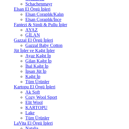
Schachenmayr
Elsan El Örgü İpleri
Elsan Çoraplık/Kalın
Elsan Çoraplık/İnce
Fantezi & Simli & Pullu İpler
AYAZ
GİLAN
Gazzal El Örgü İpleri
Gazzal Baby Cotton
Jüt İpler ve Kağıt İpler
Ayaz Kağıt İp
Gilan Kağıt İp
İhal Kağıt İp
İpsan Jüt İp
Kağıt İp
Tüm Ürünler
Kartopu El Örgü İpleri
Ak Soft
Cozy Wool Sport
Elit Wool
KARTOPU
Lake
Tüm Ürünler
LaVita El Örgü İpleri
Natalia