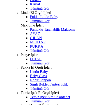
Kristal
Tümünü Gör
Lindo El Örgü İpleri
Pukka Lindo Baby
Tümünü Gör
Makrome İpleri
Pamuklu Taranabilir Makrome
AYAZ
GİLAN
MEHTAP
PUKKA
Tümünü Gör
Penye İpleri
İTHAL
Tümünü Gör
Pukka El Örgü İpleri
Lindo Baby
Baby Class
Nehir Ponpon
Simli Buklet Fantezi İplik
Tümünü Gör
Temiz İpek El Örgü İpleri
Temiz İpek Simli Kordenet
Tümünü Gör