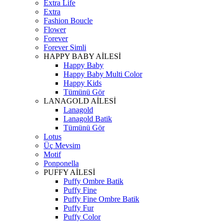
Extra Life
Extra
Fashion Boucle
Flower
Forever
Forever Simli
HAPPY BABY AİLESİ
Happy Baby
Happy Baby Multi Color
Happy Kids
Tümünü Gör
LANAGOLD AİLESİ
Lanagold
Lanagold Batik
Tümünü Gör
Lotus
Üç Mevsim
Motif
Ponponella
PUFFY AİLESİ
Puffy Ombre Batik
Puffy Fine
Puffy Fine Ombre Batik
Puffy Fur
Puffy Color