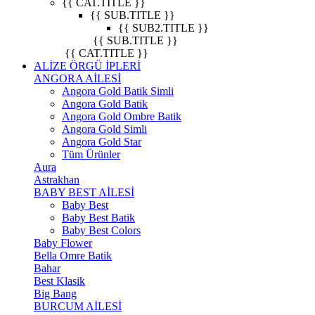
{{ CAT.TITLE }}
{{ SUB.TITLE }}
{{ SUB2.TITLE }}
{{ SUB.TITLE }}
{{ CAT.TITLE }}
ALİZE ÖRGÜ İPLERİ
ANGORA AİLESİ
Angora Gold Batik Simli
Angora Gold Batik
Angora Gold Ombre Batik
Angora Gold Simli
Angora Gold Star
Tüm Ürünler
Aura
Astrakhan
BABY BEST AİLESİ
Baby Best
Baby Best Batik
Baby Best Colors
Baby Flower
Bella Omre Batik
Bahar
Best Klasik
Big Bang
BURCUM AİLESİ