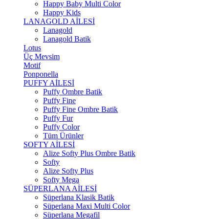
Happy Baby Multi Color
Happy Kids
LANAGOLD AİLESİ
Lanagold
Lanagold Batik
Lotus
Üç Mevsim
Motif
Ponponella
PUFFY AİLESİ
Puffy Ombre Batik
Puffy Fine
Puffy Fine Ombre Batik
Puffy Fur
Puffy Color
Tüm Ürünler
SOFTY AİLESİ
Alize Softy Plus Ombre Batik
Softy
Alize Softy Plus
Softy Mega
SÜPERLANA AİLESİ
Süperlana Klasik Batik
Süperlana Maxi Multi Color
Süperlana Megafil