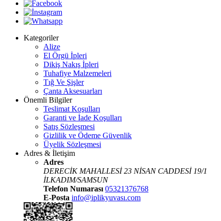
Kategoriler
Alize
El Örgü İpleri
Dikiş Nakış İpleri
Tuhafiye Malzemeleri
Tığ Ve Şişler
Çanta Aksesuarları
Önemli Bilgiler
Teslimat Koşulları
Garanti ve İade Koşulları
Satış Sözleşmesi
Gizlilik ve Ödeme Güvenlik
Üyelik Sözleşmesi
Adres & İletişim
Adres
DERECİK MAHALLESİ 23 NİSAN CADDESİ 19/1
İLKADIM/SAMSUN
Telefon Numarası
05321376768
E-Posta
info@iplikyuvası.com