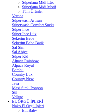
Süperlana Midi Lüx
Süperlana Midi Motif
Tüm Ürünler
Verona
Süperwash Artisan
Süperwash Comfort Socks
Süper İnce
Süper İnce Lüx
Şekerim Bebe
Şekerim Bebe Batik
Şal Sim
Şal Abiye
Süper Kid
Alpaca Rainbow
Alpaca Royal
Bambu
Country Lux
Country New
Java
Maxi Simli Ponpon
Stil
Velluto
EL ÖRGÜ İPLERİ
Nako El Örgü İpleri
Elit Baby