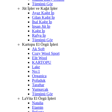
Tümünü Gör
Jüt İpler ve Kağıt İpler
Ayaz Kağıt İp
Gilan Kağıt İp
İhal Kağıt İp
İpsan Jüt İp
Kağıt İp
Rafya İp
Tümünü Gör
Kartopu El Örgü İpleri
Ak Soft
Cozy Wool Sport
Elit Wool
KARTOPU
Lake
No:1
Organica
Pofuduk
Taraftar
Yumurcak
Tümünü Gör
LaVita El Örgü İpleri
Natalia
Etamin
Pırlanta