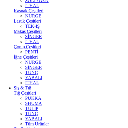
SOLİNGEN
İTHAL
Kasnak Çeşitleri
NURGE
Lastik Çeşitleri
TEK-İŞ
Makas Çeşitleri
SİNGER
İTHAL
Çorap Çeşitleri
PENTİ
İğne Çeşitleri
NURGE
SİNGER
TUNÇ
YABALI
İTHAL
Şiş & Tığ
Tığ Çeşitleri
PUKKA
SHUMA
TULİP
TUNÇ
YABALI
Tüm Ürünler