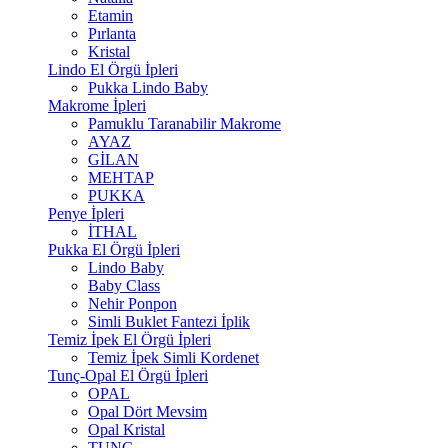
Etamin
Pırlanta
Kristal
Lindo El Örgü İpleri
Pukka Lindo Baby
Makrome İpleri
Pamuklu Taranabilir Makrome
AYAZ
GİLAN
MEHTAP
PUKKA
Penye İpleri
İTHAL
Pukka El Örgü İpleri
Lindo Baby
Baby Class
Nehir Ponpon
Simli Buklet Fantezi İplik
Temiz İpek El Örgü İpleri
Temiz İpek Simli Kordenet
Tunç-Opal El Örgü İpleri
OPAL
Opal Dört Mevsim
Opal Kristal
TUNÇ