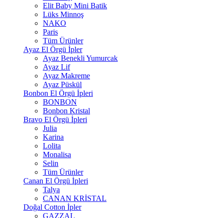
Elit Baby Mini Batik
Lüks Minnoş
NAKO
Paris
Tüm Ürünler
Ayaz El Örgü İpler
Ayaz Benekli Yumurcak
Ayaz Lif
Ayaz Makreme
Ayaz Püskül
Bonbon El Örgü İpleri
BONBON
Bonbon Kristal
Bravo El Örgü İpleri
Julia
Karina
Lolita
Monalisa
Selin
Tüm Ürünler
Canan El Örgü İpleri
Talya
CANAN KRİSTAL
Doğal Cotton İpler
GAZZAL