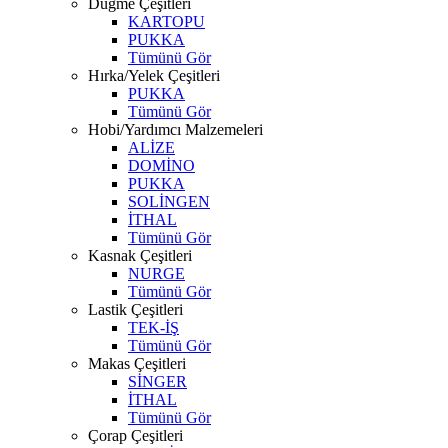
Düğme Çeşitleri
KARTOPU
PUKKA
Tümünü Gör
Hırka/Yelek Çeşitleri
PUKKA
Tümünü Gör
Hobi/Yardımcı Malzemeleri
ALİZE
DOMİNO
PUKKA
SOLİNGEN
İTHAL
Tümünü Gör
Kasnak Çeşitleri
NURGE
Tümünü Gör
Lastik Çeşitleri
TEK-İŞ
Tümünü Gör
Makas Çeşitleri
SİNGER
İTHAL
Tümünü Gör
Çorap Çeşitleri