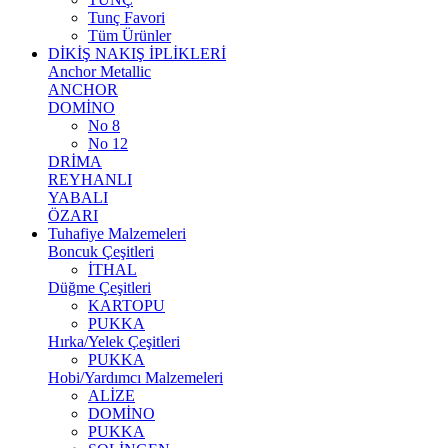
Tunç Favori
Tüm Ürünler
DİKİŞ NAKIŞ İPLİKLERİ
Anchor Metallic
ANCHOR
DOMİNO
No 8
No 12
DRİMA
REYHANLI
YABALI
ÖZARI
Tuhafiye Malzemeleri
Boncuk Çeşitleri
İTHAL
Düğme Çeşitleri
KARTOPU
PUKKA
Hırka/Yelek Çeşitleri
PUKKA
Hobi/Yardımcı Malzemeleri
ALİZE
DOMİNO
PUKKA