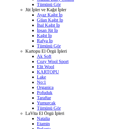
Tümünü Gör
Jüt İpler ve Kağıt İpler
Ayaz Kağıt İp
Gilan Kağıt İp
İhal Kağıt İp
İpsan Jüt İp
Kağıt İp
Rafya İp
Tümünü Gör
Kartopu El Örgü İpleri
Ak Soft
Cozy Wool Sport
Elit Wool
KARTOPU
Lake
No:1
Organica
Pofuduk
Taraftar
Yumurcak
Tümünü Gör
LaVita El Örgü İpleri
Natalia
Etamin
Pırlanta