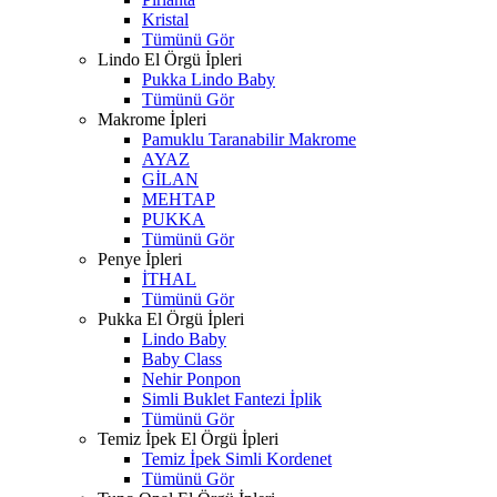
Kristal
Tümünü Gör
Lindo El Örgü İpleri
Pukka Lindo Baby
Tümünü Gör
Makrome İpleri
Pamuklu Taranabilir Makrome
AYAZ
GİLAN
MEHTAP
PUKKA
Tümünü Gör
Penye İpleri
İTHAL
Tümünü Gör
Pukka El Örgü İpleri
Lindo Baby
Baby Class
Nehir Ponpon
Simli Buklet Fantezi İplik
Tümünü Gör
Temiz İpek El Örgü İpleri
Temiz İpek Simli Kordenet
Tümünü Gör