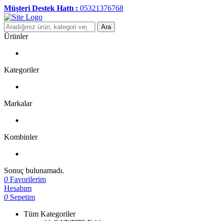
Müşteri Destek Hattı :
05321376768
Ara
Ürünler
Kategoriler
Markalar
Kombinler
Sonuç bulunamadı.
0
Favorilerim
Hesabım
0
Sepetim
Tüm Kategoriler