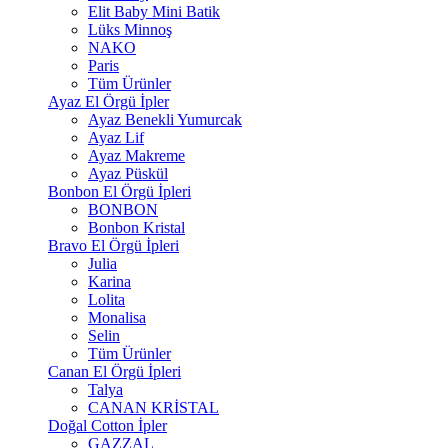
Elit Baby Mini Batik
Lüks Minnoş
NAKO
Paris
Tüm Ürünler
Ayaz El Örgü İpler
Ayaz Benekli Yumurcak
Ayaz Lif
Ayaz Makreme
Ayaz Püskül
Bonbon El Örgü İpleri
BONBON
Bonbon Kristal
Bravo El Örgü İpleri
Julia
Karina
Lolita
Monalisa
Selin
Tüm Ürünler
Canan El Örgü İpleri
Talya
CANAN KRİSTAL
Doğal Cotton İpler
GAZZAL