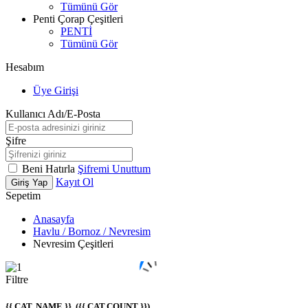
Tümünü Gör
Penti Çorap Çeşitleri
PENTİ
Tümünü Gör
Hesabım
Üye Girişi
Kullanıcı Adı/E-Posta
Şifre
Beni Hatırla
Şifremi Unuttum
Kayıt Ol
Giriş Yap
Sepetim
Anasayfa
Havlu / Bornoz / Nevresim
Nevresim Çeşitleri
Filtre
{{ CAT. NAME }}
({{ CAT.COUNT }})