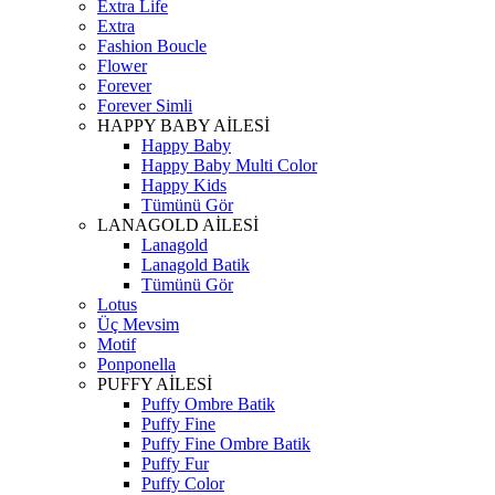
Extra Life
Extra
Fashion Boucle
Flower
Forever
Forever Simli
HAPPY BABY AİLESİ
Happy Baby
Happy Baby Multi Color
Happy Kids
Tümünü Gör
LANAGOLD AİLESİ
Lanagold
Lanagold Batik
Tümünü Gör
Lotus
Üç Mevsim
Motif
Ponponella
PUFFY AİLESİ
Puffy Ombre Batik
Puffy Fine
Puffy Fine Ombre Batik
Puffy Fur
Puffy Color