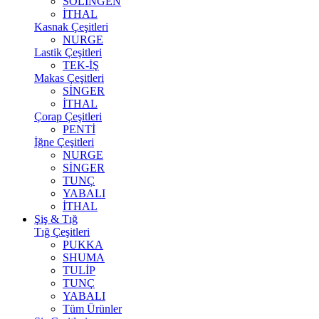
SOLİNGEN
İTHAL
Kasnak Çeşitleri
NURGE
Lastik Çeşitleri
TEK-İŞ
Makas Çeşitleri
SİNGER
İTHAL
Çorap Çeşitleri
PENTİ
İğne Çeşitleri
NURGE
SİNGER
TUNÇ
YABALI
İTHAL
Şiş & Tığ
Tığ Çeşitleri
PUKKA
SHUMA
TULİP
TUNÇ
YABALI
Tüm Ürünler