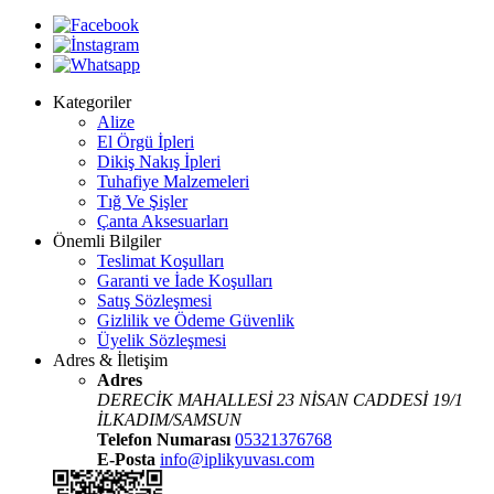
Kategoriler
Alize
El Örgü İpleri
Dikiş Nakış İpleri
Tuhafiye Malzemeleri
Tığ Ve Şişler
Çanta Aksesuarları
Önemli Bilgiler
Teslimat Koşulları
Garanti ve İade Koşulları
Satış Sözleşmesi
Gizlilik ve Ödeme Güvenlik
Üyelik Sözleşmesi
Adres & İletişim
Adres
DERECİK MAHALLESİ 23 NİSAN CADDESİ 19/1
İLKADIM/SAMSUN
Telefon Numarası
05321376768
E-Posta
info@iplikyuvası.com