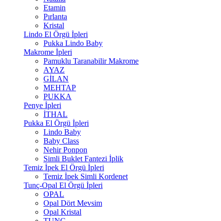
Etamin
Pırlanta
Kristal
Lindo El Örgü İpleri
Pukka Lindo Baby
Makrome İpleri
Pamuklu Taranabilir Makrome
AYAZ
GİLAN
MEHTAP
PUKKA
Penye İpleri
İTHAL
Pukka El Örgü İpleri
Lindo Baby
Baby Class
Nehir Ponpon
Simli Buklet Fantezi İplik
Temiz İpek El Örgü İpleri
Temiz İpek Simli Kordenet
Tunç-Opal El Örgü İpleri
OPAL
Opal Dört Mevsim
Opal Kristal
TUNÇ