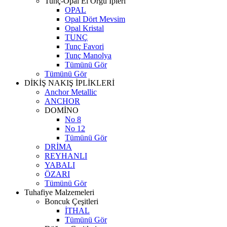
Tunç-Opal El Örgü İpleri
OPAL
Opal Dört Mevsim
Opal Kristal
TUNÇ
Tunç Favori
Tunç Manolya
Tümünü Gör
Tümünü Gör
DİKİŞ NAKIŞ İPLİKLERİ
Anchor Metallic
ANCHOR
DOMİNO
No 8
No 12
Tümünü Gör
DRİMA
REYHANLI
YABALI
ÖZARI
Tümünü Gör
Tuhafiye Malzemeleri
Boncuk Çeşitleri
İTHAL
Tümünü Gör