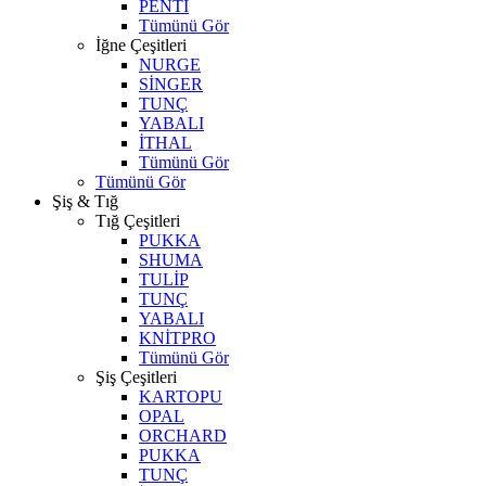
PENTİ
Tümünü Gör
İğne Çeşitleri
NURGE
SİNGER
TUNÇ
YABALI
İTHAL
Tümünü Gör
Tümünü Gör
Şiş & Tığ
Tığ Çeşitleri
PUKKA
SHUMA
TULİP
TUNÇ
YABALI
KNİTPRO
Tümünü Gör
Şiş Çeşitleri
KARTOPU
OPAL
ORCHARD
PUKKA
TUNÇ