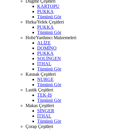
Düğme Çeşitleri
KARTOPU
PUKKA
Tümünü Gör
Hırka/Yelek Çeşitleri
PUKKA
Tümünü Gör
Hobi/Yardımcı Malzemeleri
ALİZE
DOMİNO
PUKKA
SOLİNGEN
İTHAL
Tümünü Gör
Kasnak Çeşitleri
NURGE
Tümünü Gör
Lastik Çeşitleri
TEK-İŞ
Tümünü Gör
Makas Çeşitleri
SİNGER
İTHAL
Tümünü Gör
Çorap Çeşitleri