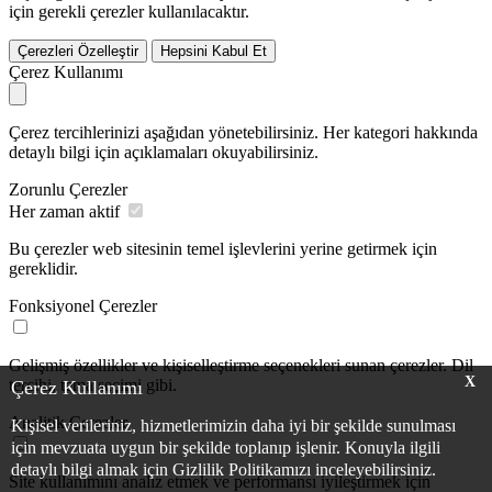
için gerekli çerezler kullanılacaktır.
Çerezleri Özelleştir
Hepsini Kabul Et
Çerez Kullanımı
Çerez tercihlerinizi aşağıdan yönetebilirsiniz. Her kategori hakkında
detaylı bilgi için açıklamaları okuyabilirsiniz.
Zorunlu Çerezler
Her zaman aktif
Bu çerezler web sitesinin temel işlevlerini yerine getirmek için
gereklidir.
Fonksiyonel Çerezler
Gelişmiş özellikler ve kişiselleştirme seçenekleri sunan çerezler. Dil
X
tercihi, tema seçimi gibi.
Çerez Kullanımı
Analitik Çerezler
Kişisel verileriniz, hizmetlerimizin daha iyi bir şekilde sunulması
için mevzuata uygun bir şekilde toplanıp işlenir. Konuyla ilgili
detaylı bilgi almak için Gizlilik Politikamızı inceleyebilirsiniz.
Site kullanımını analiz etmek ve performansı iyileştirmek için