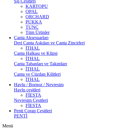
Şiş Çeşitleri
KARTOPU
OPAL
ORCHARD
PUKKA
TUNÇ
Tüm Ürünler
Çanta Aksesuarları
Deri Çanta Askıları ve Çanta Zincirleri
İTHAL
Çanta Halkası ve Klipsi
İTHAL
Çanta Tabanları ve Takımları
İTHAL
Çanta ve Cüzdan Kilitleri
İTHAL
Havlu / Bornoz / Nevresim
Havlu çeşitleri
FİESTA
Nevresim Çeşitleri
FİESTA
Penti Çorap Çeşitleri
PENTİ
Menü