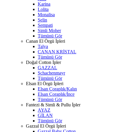
Karina
Lolita
Monalisa
Selin
Sempati
Simli Moher
Tümünü Gör
Canan El Örgü İpleri
Talya
CANAN KRİSTAL
Tümünü Gör
Doğal Cotton İpler
GAZZAL
Schachenmayr
Tümünü Gör
Elsan El Örgü İpleri
Elsan Çoraplık/Kalın
Elsan Çoraplık/İnce
Tümünü Gör
Fantezi & Simli & Pullu İpler
AYAZ
GİLAN
Tümünü Gör
Gazzal El Örgü İpleri
Gazzal Baby Cotton