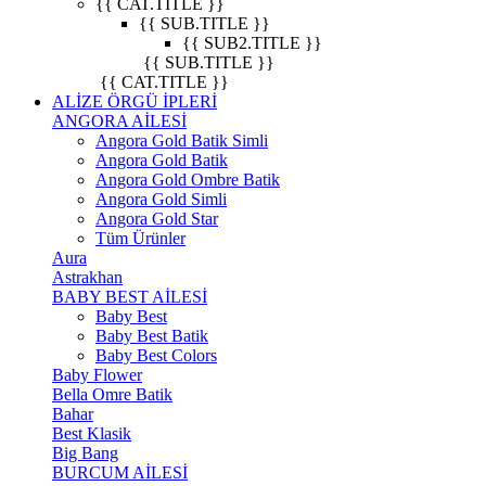
{{ CAT.TITLE }}
{{ SUB.TITLE }}
{{ SUB2.TITLE }}
{{ SUB.TITLE }}
{{ CAT.TITLE }}
ALİZE ÖRGÜ İPLERİ
ANGORA AİLESİ
Angora Gold Batik Simli
Angora Gold Batik
Angora Gold Ombre Batik
Angora Gold Simli
Angora Gold Star
Tüm Ürünler
Aura
Astrakhan
BABY BEST AİLESİ
Baby Best
Baby Best Batik
Baby Best Colors
Baby Flower
Bella Omre Batik
Bahar
Best Klasik
Big Bang
BURCUM AİLESİ