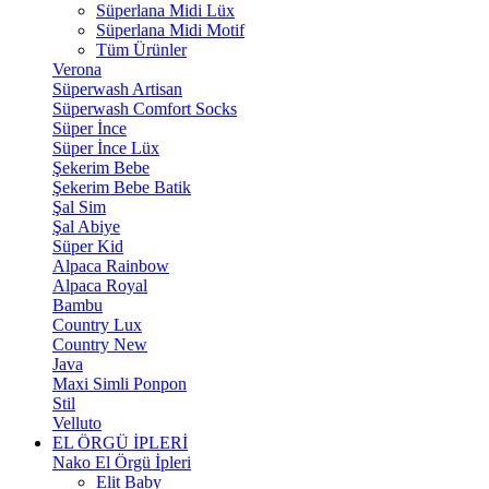
Süperlana Midi Lüx
Süperlana Midi Motif
Tüm Ürünler
Verona
Süperwash Artisan
Süperwash Comfort Socks
Süper İnce
Süper İnce Lüx
Şekerim Bebe
Şekerim Bebe Batik
Şal Sim
Şal Abiye
Süper Kid
Alpaca Rainbow
Alpaca Royal
Bambu
Country Lux
Country New
Java
Maxi Simli Ponpon
Stil
Velluto
EL ÖRGÜ İPLERİ
Nako El Örgü İpleri
Elit Baby