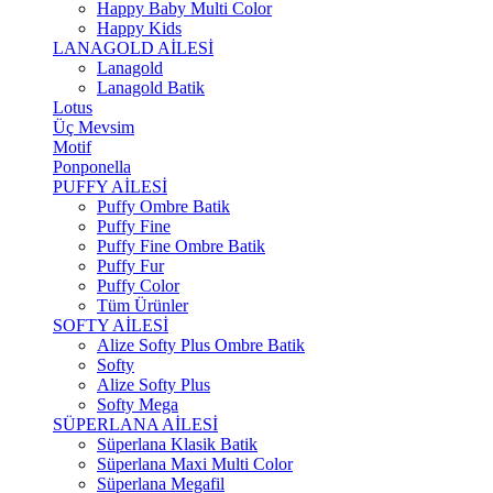
Happy Baby Multi Color
Happy Kids
LANAGOLD AİLESİ
Lanagold
Lanagold Batik
Lotus
Üç Mevsim
Motif
Ponponella
PUFFY AİLESİ
Puffy Ombre Batik
Puffy Fine
Puffy Fine Ombre Batik
Puffy Fur
Puffy Color
Tüm Ürünler
SOFTY AİLESİ
Alize Softy Plus Ombre Batik
Softy
Alize Softy Plus
Softy Mega
SÜPERLANA AİLESİ
Süperlana Klasik Batik
Süperlana Maxi Multi Color
Süperlana Megafil