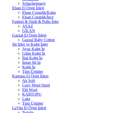
Schachenmayr
Elsan El Örgü İpleri
Elsan Çoraplık/Kalın
Elsan Çoraplık/İnce
Fantezi & Simli & Pullu İpler
AYAZ
GİLAN
Gazzal El Örgü İpleri
Gazzal Baby Cotton
Jüt İpler ve Kağıt İpler
Ayaz Kağıt İp
Gilan Kağıt İp
İhal Kağıt İp
İpsan Jüt İp
Kağıt İp
Tüm Ürünler
Kartopu El Örgü İpleri
Ak Soft
Cozy Wool Sport
Elit Wool
KARTOPU
Lake
Tüm Ürünler
LaVita El Örgü İpleri
Natalia