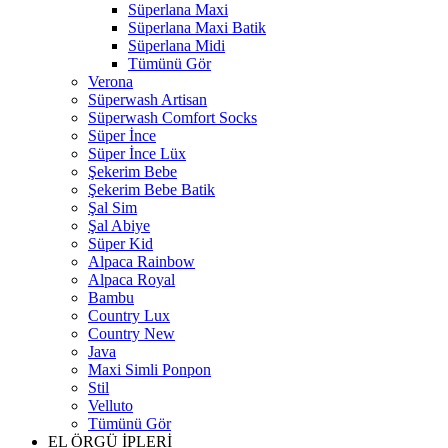
Süperlana Maxi
Süperlana Maxi Batik
Süperlana Midi
Tümünü Gör
Verona
Süperwash Artisan
Süperwash Comfort Socks
Süper İnce
Süper İnce Lüx
Şekerim Bebe
Şekerim Bebe Batik
Şal Sim
Şal Abiye
Süper Kid
Alpaca Rainbow
Alpaca Royal
Bambu
Country Lux
Country New
Java
Maxi Simli Ponpon
Stil
Velluto
Tümünü Gör
EL ÖRGÜ İPLERİ