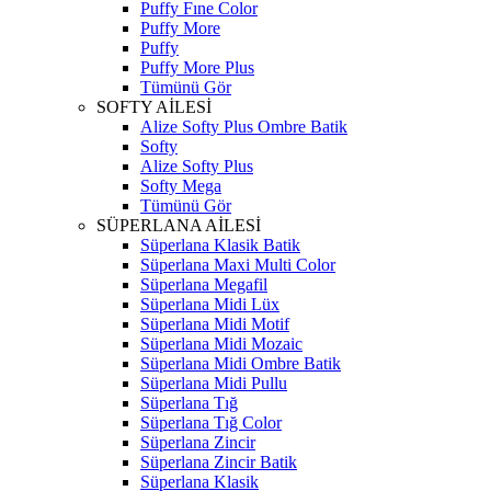
Puffy Fıne Color
Puffy More
Puffy
Puffy More Plus
Tümünü Gör
SOFTY AİLESİ
Alize Softy Plus Ombre Batik
Softy
Alize Softy Plus
Softy Mega
Tümünü Gör
SÜPERLANA AİLESİ
Süperlana Klasik Batik
Süperlana Maxi Multi Color
Süperlana Megafil
Süperlana Midi Lüx
Süperlana Midi Motif
Süperlana Midi Mozaic
Süperlana Midi Ombre Batik
Süperlana Midi Pullu
Süperlana Tığ
Süperlana Tığ Color
Süperlana Zincir
Süperlana Zincir Batik
Süperlana Klasik