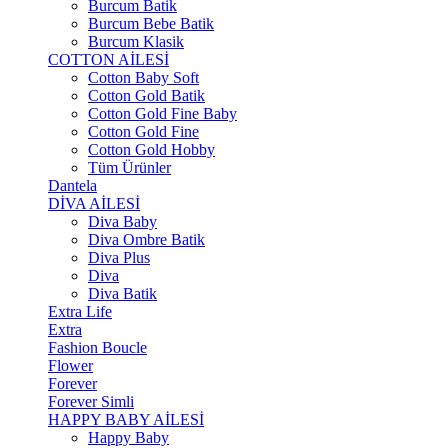
Burcum Batik
Burcum Bebe Batik
Burcum Klasik
COTTON AİLESİ
Cotton Baby Soft
Cotton Gold Batik
Cotton Gold Fine Baby
Cotton Gold Fine
Cotton Gold Hobby
Tüm Ürünler
Dantela
DİVA AİLESİ
Diva Baby
Diva Ombre Batik
Diva Plus
Diva
Diva Batik
Extra Life
Extra
Fashion Boucle
Flower
Forever
Forever Simli
HAPPY BABY AİLESİ
Happy Baby