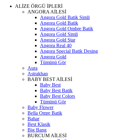
ALİZE ÖRGÜ İPLERİ
ANGORA AİLESİ
Angora Gold Batik Simli
Angora Gold Batik
Angora Gold Ombre Batik
Angora Gold Simli
Angora Gold Star
Angora Real 40
Angora Special Batik Desing
Angora Gold
Tümünü Gör
Aura
Astrakhan
BABY BEST AİLESİ
Baby Best
Baby Best Batik
Baby Best Colors
Tümünü Gör
Baby Flower
Bella Omre Batik
Bahar
Best Klasik
Big Bang
BURCUM AİLESİ