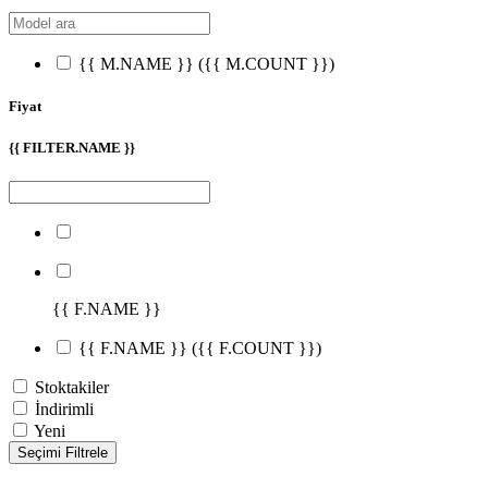
{{ M.NAME }}
({{ M.COUNT }})
Fiyat
{{ FILTER.NAME }}
{{ F.NAME }}
{{ F.NAME }}
({{ F.COUNT }})
Stoktakiler
İndirimli
Yeni
Seçimi Filtrele