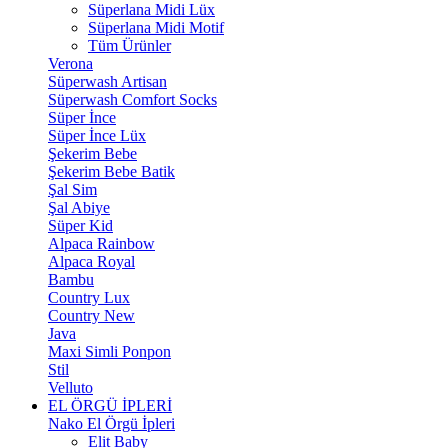
Süperlana Midi Lüx
Süperlana Midi Motif
Tüm Ürünler
Verona
Süperwash Artisan
Süperwash Comfort Socks
Süper İnce
Süper İnce Lüx
Şekerim Bebe
Şekerim Bebe Batik
Şal Sim
Şal Abiye
Süper Kid
Alpaca Rainbow
Alpaca Royal
Bambu
Country Lux
Country New
Java
Maxi Simli Ponpon
Stil
Velluto
EL ÖRGÜ İPLERİ
Nako El Örgü İpleri
Elit Baby