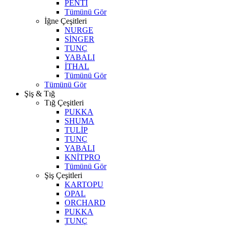
PENTİ
Tümünü Gör
İğne Çeşitleri
NURGE
SİNGER
TUNÇ
YABALI
İTHAL
Tümünü Gör
Tümünü Gör
Şiş & Tığ
Tığ Çeşitleri
PUKKA
SHUMA
TULİP
TUNÇ
YABALI
KNİTPRO
Tümünü Gör
Şiş Çeşitleri
KARTOPU
OPAL
ORCHARD
PUKKA
TUNÇ