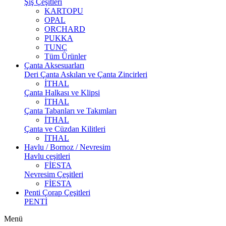
Şiş Çeşitleri
KARTOPU
OPAL
ORCHARD
PUKKA
TUNÇ
Tüm Ürünler
Çanta Aksesuarları
Deri Çanta Askıları ve Çanta Zincirleri
İTHAL
Çanta Halkası ve Klipsi
İTHAL
Çanta Tabanları ve Takımları
İTHAL
Çanta ve Cüzdan Kilitleri
İTHAL
Havlu / Bornoz / Nevresim
Havlu çeşitleri
FİESTA
Nevresim Çeşitleri
FİESTA
Penti Çorap Çeşitleri
PENTİ
Menü