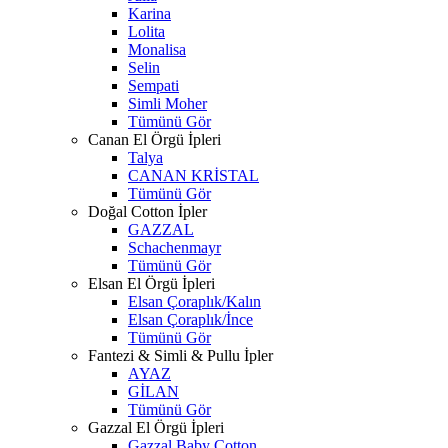
Karina
Lolita
Monalisa
Selin
Sempati
Simli Moher
Tümünü Gör
Canan El Örgü İpleri
Talya
CANAN KRİSTAL
Tümünü Gör
Doğal Cotton İpler
GAZZAL
Schachenmayr
Tümünü Gör
Elsan El Örgü İpleri
Elsan Çoraplık/Kalın
Elsan Çoraplık/İnce
Tümünü Gör
Fantezi & Simli & Pullu İpler
AYAZ
GİLAN
Tümünü Gör
Gazzal El Örgü İpleri
Gazzal Baby Cotton