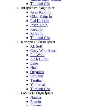
Tümünü Gör
Jüt İpler ve Kağıt İpler
Ayaz Kağıt İp
Gilan Kağıt İp
İhal Kağıt İp
İpsan Jüt İp
Kağıt İp
Rafya İp
Tümünü Gör
Kartopu El Örgü İpleri
Ak Soft
Cozy Wool Sport
Elit Wool
KARTOPU
Lake
No:1
Organica
Pofuduk
Taraftar
Yumurcak
Tümünü Gör
LaVita El Örgü İpleri
Natalia
Etamin
Pırlanta