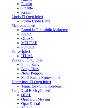
Etamin
Pırlanta
Kristal
Lindo El Örgü İpleri
Pukka Lindo Baby
Makrome İpleri
Pamuklu Taranabilir Makrome
AYAZ
GİLAN
MEHTAP
PUKKA
Penye İpleri
İTHAL
Pukka El Örgü İpleri
Lindo Baby
Baby Class
Nehir Ponpon
Simli Buklet Fantezi İplik
Temiz İpek El Örgü İpleri
Temiz İpek Simli Kordenet
Tunç-Opal El Örgü İpleri
OPAL
Opal Dört Mevsim
Opal Kristal
TUNÇ