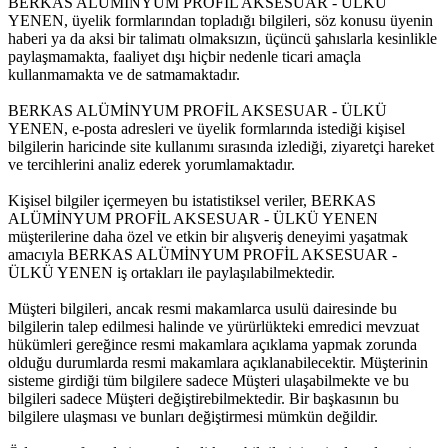
BERKAS ALÜMİNYUM PROFİL AKSESUAR - ÜLKÜ
YENEN, üyelik formlarından topladığı bilgileri, söz konusu üyenin
haberi ya da aksi bir talimatı olmaksızın, üçüncü şahıslarla kesinlikle
paylaşmamakta, faaliyet dışı hiçbir nedenle ticari amaçla
kullanmamakta ve de satmamaktadır.
BERKAS ALÜMİNYUM PROFİL AKSESUAR - ÜLKÜ
YENEN, e-posta adresleri ve üyelik formlarında istediği kişisel
bilgilerin haricinde site kullanımı sırasında izlediği, ziyaretçi hareket
ve tercihlerini analiz ederek yorumlamaktadır.
Kişisel bilgiler içermeyen bu istatistiksel veriler, BERKAS
ALÜMİNYUM PROFİL AKSESUAR - ÜLKÜ YENEN
müşterilerine daha özel ve etkin bir alışveriş deneyimi yaşatmak
amacıyla BERKAS ALÜMİNYUM PROFİL AKSESUAR -
ÜLKÜ YENEN iş ortakları ile paylaşılabilmektedir.
Müşteri bilgileri, ancak resmi makamlarca usulü dairesinde bu
bilgilerin talep edilmesi halinde ve yürürlükteki emredici mevzuat
hükümleri gereğince resmi makamlara açıklama yapmak zorunda
olduğu durumlarda resmi makamlara açıklanabilecektir. Müşterinin
sisteme girdiği tüm bilgilere sadece Müşteri ulaşabilmekte ve bu
bilgileri sadece Müşteri değiştirebilmektedir. Bir başkasının bu
bilgilere ulaşması ve bunları değiştirmesi mümkün değildir.