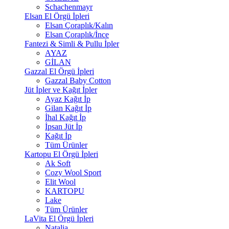
Schachenmayr
Elsan El Örgü İpleri
Elsan Çoraplık/Kalın
Elsan Çoraplık/İnce
Fantezi & Simli & Pullu İpler
AYAZ
GİLAN
Gazzal El Örgü İpleri
Gazzal Baby Cotton
Jüt İpler ve Kağıt İpler
Ayaz Kağıt İp
Gilan Kağıt İp
İhal Kağıt İp
İpsan Jüt İp
Kağıt İp
Tüm Ürünler
Kartopu El Örgü İpleri
Ak Soft
Cozy Wool Sport
Elit Wool
KARTOPU
Lake
Tüm Ürünler
LaVita El Örgü İpleri
Natalia