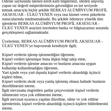
Ödeme sayfasında istenen kredi kartı bilgileriniz, siteden alışveriş
yapan siz değerli müşterilerimizin güvenliğini en üst seviyede
tutmak amacıyla hiçbir şekilde BERKAS ALÜMİNYUM PROFİL
AKSESUAR - ÜLKÜ YENEN veya ona hizmet veren şirketlerin
sunucularında tutulmamaktadır. Bu şekilde ödemeye yönelik tüm
işlemlerin BERKAS ALÜMİNYUM PROFİL AKSESUAR -
ÜLKÜ YENEN arayüzü üzerinden banka ve bilgisayarınız arasında
gerçekleşmesi sağlanmaktadır.
Üyelerimiz, BERKAS ALÜMİNYUM PROFİL AKSESUAR -
ÜLKÜ YENEN’ye başvurarak kendisiyle ilgili;
Kişisel verilerin işlenip işlenmediğini öğrenme,
Kişisel verileri işlenmişse buna ilişkin bilgi talep etme,
Kişisel verilerin işlenme amacını ve bunların amacına uygun
kullanılıp kullanılmadığını öğrenme,
Yurt içinde veya yurt dışında kişisel verilerin aktarıldığı üçüncü
kişileri bilme,
Kişisel verilerin eksik veya yanlış işlenmiş olması halinde bunların
düzeltilmesini isteme,
İlgili mevzuatta öngörülen şartlar çerçevesinde kişisel verilerin
silinmesini veya yok edilmesini isteme,
İlgili mevzuat uyarınca yapılan düzeltme, silme ve yok edilme
işlemlerinin, kişisel verilerin aktarıldığı üçüncü kişilere bildirilmesini
isteme,