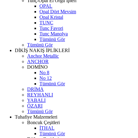
Tunç-Opal El Örgü İpleri
OPAL
Opal Dört Mevsim
Opal Kristal
TUNÇ
Tunç Favori
Tunç Manolya
Tümünü Gör
Tümünü Gör
DİKİŞ NAKIŞ İPLİKLERİ
Anchor Metallic
ANCHOR
DOMİNO
No 8
No 12
Tümünü Gör
DRİMA
REYHANLI
YABALI
ÖZARI
Tümünü Gör
Tuhafiye Malzemeleri
Boncuk Çeşitleri
İTHAL
Tümünü Gör