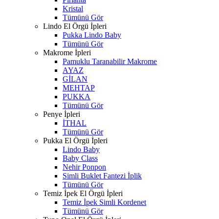
Kristal
Tümünü Gör
Lindo El Örgü İpleri
Pukka Lindo Baby
Tümünü Gör
Makrome İpleri
Pamuklu Taranabilir Makrome
AYAZ
GİLAN
MEHTAP
PUKKA
Tümünü Gör
Penye İpleri
İTHAL
Tümünü Gör
Pukka El Örgü İpleri
Lindo Baby
Baby Class
Nehir Ponpon
Simli Buklet Fantezi İplik
Tümünü Gör
Temiz İpek El Örgü İpleri
Temiz İpek Simli Kordenet
Tümünü Gör