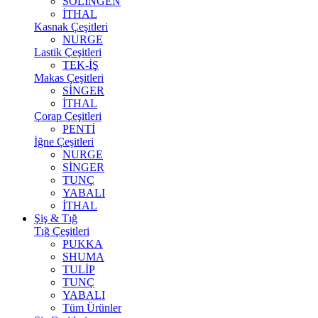
SOLİNGEN
İTHAL
Kasnak Çeşitleri
NURGE
Lastik Çeşitleri
TEK-İŞ
Makas Çeşitleri
SİNGER
İTHAL
Çorap Çeşitleri
PENTİ
İğne Çeşitleri
NURGE
SİNGER
TUNÇ
YABALI
İTHAL
Şiş & Tığ
Tığ Çeşitleri
PUKKA
SHUMA
TULİP
TUNÇ
YABALI
Tüm Ürünler