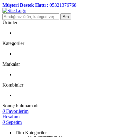
Müşteri Destek Hattı :
05321376768
Ara
Ürünler
Kategoriler
Markalar
Kombinler
Sonuç bulunamadı.
0
Favorilerim
Hesabım
0
Sepetim
Tüm Kategoriler