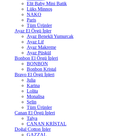
Elit Baby Mini Batik
Lüks Minnoş
NAKO
Paris
Tüm Ürünler
Ayaz El Örgü İpler
Ayaz Benekli Yumurcak
Ayaz Lif
Ayaz Makreme
Ayaz Püskül
Bonbon El Örgü İpleri
BONBON
Bonbon Kristal
Bravo El Örgü İpleri
Julia
Karina
Lolita
Monalisa
Selin
Tüm Ürünler
Canan El Örgü İpleri
Talya
CANAN KRİSTAL
Doğal Cotton İpler
GAZZAL