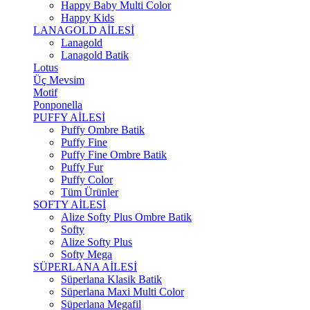
Happy Baby Multi Color
Happy Kids
LANAGOLD AİLESİ
Lanagold
Lanagold Batik
Lotus
Üç Mevsim
Motif
Ponponella
PUFFY AİLESİ
Puffy Ombre Batik
Puffy Fine
Puffy Fine Ombre Batik
Puffy Fur
Puffy Color
Tüm Ürünler
SOFTY AİLESİ
Alize Softy Plus Ombre Batik
Softy
Alize Softy Plus
Softy Mega
SÜPERLANA AİLESİ
Süperlana Klasik Batik
Süperlana Maxi Multi Color
Süperlana Megafil