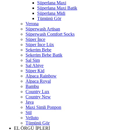
Süperlana Maxi
Süperlana Maxi Batik
Süperlana Midi
Tümünü Gör
Verona
Süperwash Artisan
Süperwash Comfort Socks
Süper İnce
Süper İnce Lüx
Şekerim Bebe
Şekerim Bebe Batik
Şal Sim
Şal Abiye
Süper Kid
Alpaca Rainbow
Alpaca Royal
Bambu
Country Lux
Country New
Java
Maxi Simli Ponpon
Stil
Velluto
Tümünü Gör
EL ÖRGÜ İPLERİ