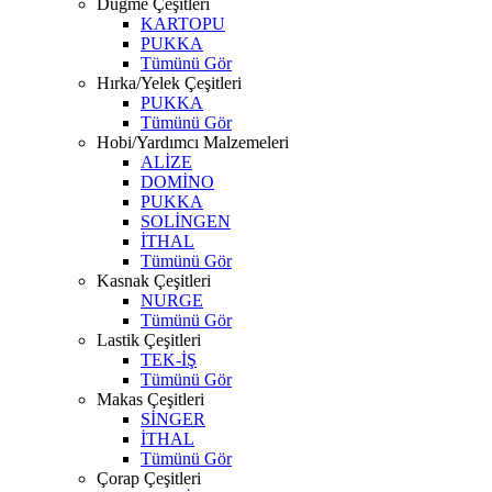
Düğme Çeşitleri
KARTOPU
PUKKA
Tümünü Gör
Hırka/Yelek Çeşitleri
PUKKA
Tümünü Gör
Hobi/Yardımcı Malzemeleri
ALİZE
DOMİNO
PUKKA
SOLİNGEN
İTHAL
Tümünü Gör
Kasnak Çeşitleri
NURGE
Tümünü Gör
Lastik Çeşitleri
TEK-İŞ
Tümünü Gör
Makas Çeşitleri
SİNGER
İTHAL
Tümünü Gör
Çorap Çeşitleri