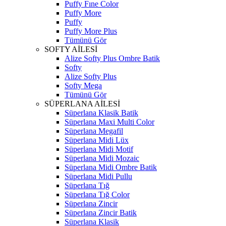
Puffy Fıne Color
Puffy More
Puffy
Puffy More Plus
Tümünü Gör
SOFTY AİLESİ
Alize Softy Plus Ombre Batik
Softy
Alize Softy Plus
Softy Mega
Tümünü Gör
SÜPERLANA AİLESİ
Süperlana Klasik Batik
Süperlana Maxi Multi Color
Süperlana Megafil
Süperlana Midi Lüx
Süperlana Midi Motif
Süperlana Midi Mozaic
Süperlana Midi Ombre Batik
Süperlana Midi Pullu
Süperlana Tığ
Süperlana Tığ Color
Süperlana Zincir
Süperlana Zincir Batik
Süperlana Klasik