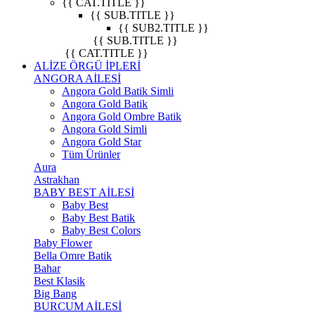
{{ CAT.TITLE }}
{{ SUB.TITLE }}
{{ SUB2.TITLE }}
{{ SUB.TITLE }}
{{ CAT.TITLE }}
ALİZE ÖRGÜ İPLERİ
ANGORA AİLESİ
Angora Gold Batik Simli
Angora Gold Batik
Angora Gold Ombre Batik
Angora Gold Simli
Angora Gold Star
Tüm Ürünler
Aura
Astrakhan
BABY BEST AİLESİ
Baby Best
Baby Best Batik
Baby Best Colors
Baby Flower
Bella Omre Batik
Bahar
Best Klasik
Big Bang
BURCUM AİLESİ