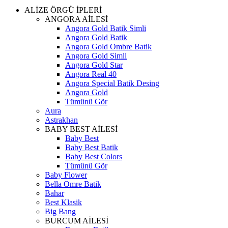
ALİZE ÖRGÜ İPLERİ
ANGORA AİLESİ
Angora Gold Batik Simli
Angora Gold Batik
Angora Gold Ombre Batik
Angora Gold Simli
Angora Gold Star
Angora Real 40
Angora Special Batik Desing
Angora Gold
Tümünü Gör
Aura
Astrakhan
BABY BEST AİLESİ
Baby Best
Baby Best Batik
Baby Best Colors
Tümünü Gör
Baby Flower
Bella Omre Batik
Bahar
Best Klasik
Big Bang
BURCUM AİLESİ