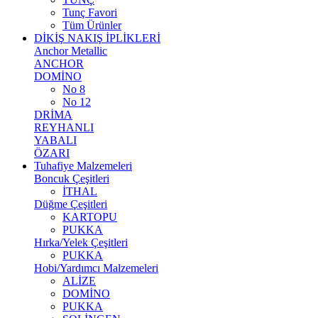
Tunç Favori
Tüm Ürünler
DİKİŞ NAKIŞ İPLİKLERİ
Anchor Metallic
ANCHOR
DOMİNO
No 8
No 12
DRİMA
REYHANLI
YABALI
ÖZARI
Tuhafiye Malzemeleri
Boncuk Çeşitleri
İTHAL
Düğme Çeşitleri
KARTOPU
PUKKA
Hırka/Yelek Çeşitleri
PUKKA
Hobi/Yardımcı Malzemeleri
ALİZE
DOMİNO
PUKKA