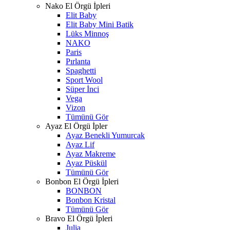
Nako El Örgü İpleri
Elit Baby
Elit Baby Mini Batik
Lüks Minnoş
NAKO
Paris
Pırlanta
Spaghetti
Sport Wool
Süper İnci
Vega
Vizon
Tümünü Gör
Ayaz El Örgü İpler
Ayaz Benekli Yumurcak
Ayaz Lif
Ayaz Makreme
Ayaz Püskül
Tümünü Gör
Bonbon El Örgü İpleri
BONBON
Bonbon Kristal
Tümünü Gör
Bravo El Örgü İpleri
Julia