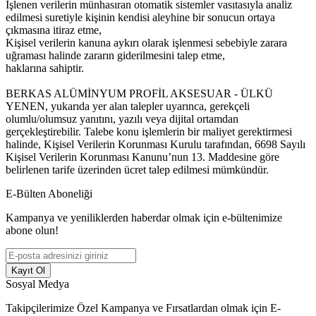
İşlenen verilerin münhasıran otomatik sistemler vasıtasıyla analiz
edilmesi suretiyle kişinin kendisi aleyhine bir sonucun ortaya
çıkmasına itiraz etme,
Kişisel verilerin kanuna aykırı olarak işlenmesi sebebiyle zarara
uğraması halinde zararın giderilmesini talep etme,
haklarına sahiptir.
BERKAS ALÜMİNYUM PROFİL AKSESUAR - ÜLKÜ
YENEN, yukarıda yer alan talepler uyarınca, gerekçeli
olumlu/olumsuz yanıtını, yazılı veya dijital ortamdan
gerçekleştirebilir. Talebe konu işlemlerin bir maliyet gerektirmesi
halinde, Kişisel Verilerin Korunması Kurulu tarafından, 6698 Sayılı
Kişisel Verilerin Korunması Kanunu’nun 13. Maddesine göre
belirlenen tarife üzerinden ücret talep edilmesi mümkündür.
E-Bülten Aboneliği
Kampanya ve yeniliklerden haberdar olmak için e-bültenimize
abone olun!
Kayıt Ol
Sosyal Medya
Takipçilerimize Özel Kampanya ve Fırsatlardan olmak için E-