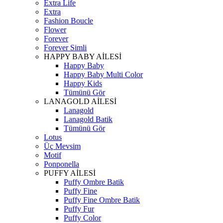
Extra Life
Extra
Fashion Boucle
Flower
Forever
Forever Simli
HAPPY BABY AİLESİ
Happy Baby
Happy Baby Multi Color
Happy Kids
Tümünü Gör
LANAGOLD AİLESİ
Lanagold
Lanagold Batik
Tümünü Gör
Lotus
Üç Mevsim
Motif
Ponponella
PUFFY AİLESİ
Puffy Ombre Batik
Puffy Fine
Puffy Fine Ombre Batik
Puffy Fur
Puffy Color