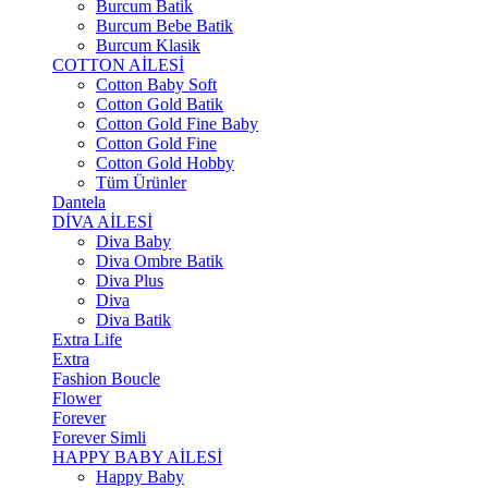
Burcum Batik
Burcum Bebe Batik
Burcum Klasik
COTTON AİLESİ
Cotton Baby Soft
Cotton Gold Batik
Cotton Gold Fine Baby
Cotton Gold Fine
Cotton Gold Hobby
Tüm Ürünler
Dantela
DİVA AİLESİ
Diva Baby
Diva Ombre Batik
Diva Plus
Diva
Diva Batik
Extra Life
Extra
Fashion Boucle
Flower
Forever
Forever Simli
HAPPY BABY AİLESİ
Happy Baby