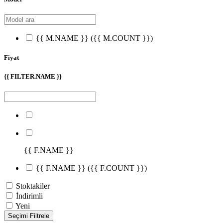
{{ M.NAME }}
({{ M.COUNT }})
Fiyat
{{ FILTER.NAME }}
{{ F.NAME }}
{{ F.NAME }}
({{ F.COUNT }})
Stoktakiler
İndirimli
Yeni
Seçimi Filtrele