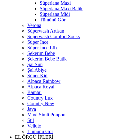
Süperlana Maxi
Süperlana Maxi Batik
Süperlana Midi
Tümünü Gör
Verona
Süperwash Artisan
Süperwash Comfort Socks
Süper İnce
Süper İnce Lüx
Şekerim Bebe
Şekerim Bebe Batik
Şal Sim
Şal Abiye
Süper Kid
Alpaca Rainbow
Alpaca Royal
Bambu
Country Lux
Country New
Java
Maxi Simli Ponpon
Stil
Velluto
Tümünü Gör
EL ÖRGÜ İPLERİ