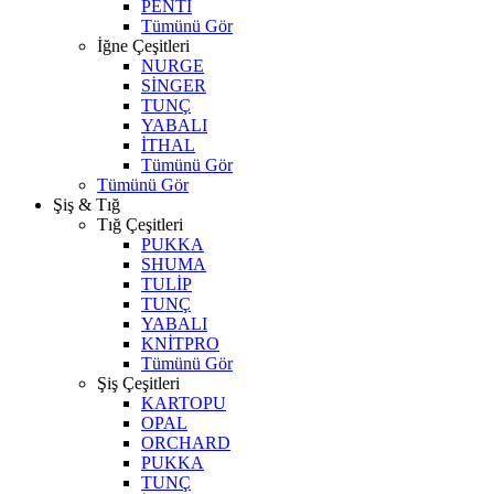
PENTİ
Tümünü Gör
İğne Çeşitleri
NURGE
SİNGER
TUNÇ
YABALI
İTHAL
Tümünü Gör
Tümünü Gör
Şiş & Tığ
Tığ Çeşitleri
PUKKA
SHUMA
TULİP
TUNÇ
YABALI
KNİTPRO
Tümünü Gör
Şiş Çeşitleri
KARTOPU
OPAL
ORCHARD
PUKKA
TUNÇ