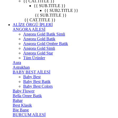
{{ CAT.TITLE }}
{{ SUB.TITLE }}
{{ SUB2.TITLE }}
{{ SUB.TITLE }}
{{ CAT.TITLE }}
ALİZE ÖRGÜ İPLERİ
ANGORA AİLESİ
Angora Gold Batik Simli
Angora Gold Batik
Angora Gold Ombre Batik
Angora Gold Simli
Angora Gold Star
Tüm Ürünler
Aura
Astrakhan
BABY BEST AİLESİ
Baby Best
Baby Best Batik
Baby Best Colors
Baby Flower
Bella Omre Batik
Bahar
Best Klasik
Big Bang
BURCUM AİLESİ