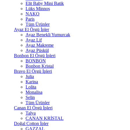
Elit Baby Mini Batik
Lüks Minnoş
NAKO
Paris
Tüm Ürünler
Ayaz El Örgü İpler
Ayaz Benekli Yumurcak
Ayaz Lif
Ayaz Makreme
Ayaz Püskül
Bonbon El Örgü İpleri
BONBON
Bonbon Kristal
Bravo El Örgü İpleri
Julia
Karina
Lolita
Monalisa
Selin
Tüm Ürünler
Canan El Örgü İpleri
Talya
CANAN KRİSTAL
Doğal Cotton İpler
GAZZAL