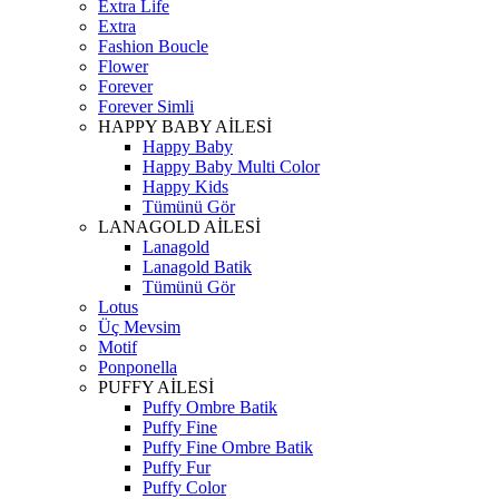
Extra Life
Extra
Fashion Boucle
Flower
Forever
Forever Simli
HAPPY BABY AİLESİ
Happy Baby
Happy Baby Multi Color
Happy Kids
Tümünü Gör
LANAGOLD AİLESİ
Lanagold
Lanagold Batik
Tümünü Gör
Lotus
Üç Mevsim
Motif
Ponponella
PUFFY AİLESİ
Puffy Ombre Batik
Puffy Fine
Puffy Fine Ombre Batik
Puffy Fur
Puffy Color