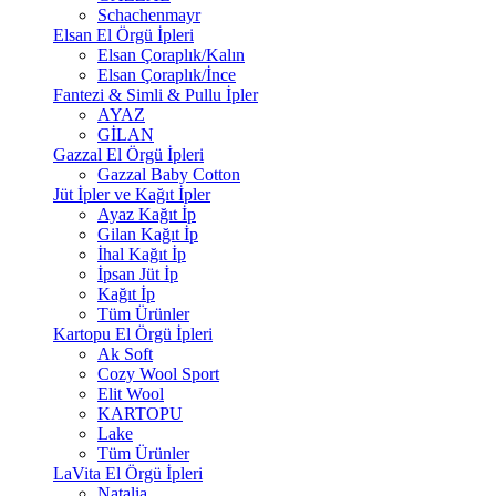
Schachenmayr
Elsan El Örgü İpleri
Elsan Çoraplık/Kalın
Elsan Çoraplık/İnce
Fantezi & Simli & Pullu İpler
AYAZ
GİLAN
Gazzal El Örgü İpleri
Gazzal Baby Cotton
Jüt İpler ve Kağıt İpler
Ayaz Kağıt İp
Gilan Kağıt İp
İhal Kağıt İp
İpsan Jüt İp
Kağıt İp
Tüm Ürünler
Kartopu El Örgü İpleri
Ak Soft
Cozy Wool Sport
Elit Wool
KARTOPU
Lake
Tüm Ürünler
LaVita El Örgü İpleri
Natalia