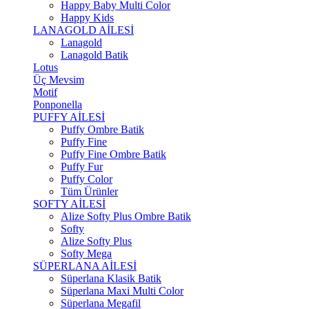
Happy Baby Multi Color
Happy Kids
LANAGOLD AİLESİ
Lanagold
Lanagold Batik
Lotus
Üç Mevsim
Motif
Ponponella
PUFFY AİLESİ
Puffy Ombre Batik
Puffy Fine
Puffy Fine Ombre Batik
Puffy Fur
Puffy Color
Tüm Ürünler
SOFTY AİLESİ
Alize Softy Plus Ombre Batik
Softy
Alize Softy Plus
Softy Mega
SÜPERLANA AİLESİ
Süperlana Klasik Batik
Süperlana Maxi Multi Color
Süperlana Megafil