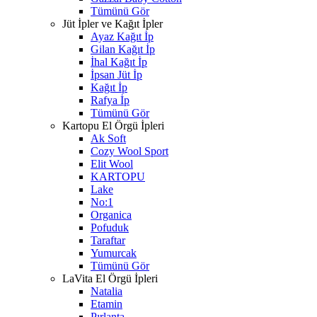
Tümünü Gör
Jüt İpler ve Kağıt İpler
Ayaz Kağıt İp
Gilan Kağıt İp
İhal Kağıt İp
İpsan Jüt İp
Kağıt İp
Rafya İp
Tümünü Gör
Kartopu El Örgü İpleri
Ak Soft
Cozy Wool Sport
Elit Wool
KARTOPU
Lake
No:1
Organica
Pofuduk
Taraftar
Yumurcak
Tümünü Gör
LaVita El Örgü İpleri
Natalia
Etamin
Pırlanta