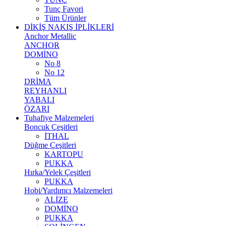
Tunç Favori
Tüm Ürünler
DİKİŞ NAKIŞ İPLİKLERİ
Anchor Metallic
ANCHOR
DOMİNO
No 8
No 12
DRİMA
REYHANLI
YABALI
ÖZARI
Tuhafiye Malzemeleri
Boncuk Çeşitleri
İTHAL
Düğme Çeşitleri
KARTOPU
PUKKA
Hırka/Yelek Çeşitleri
PUKKA
Hobi/Yardımcı Malzemeleri
ALİZE
DOMİNO
PUKKA