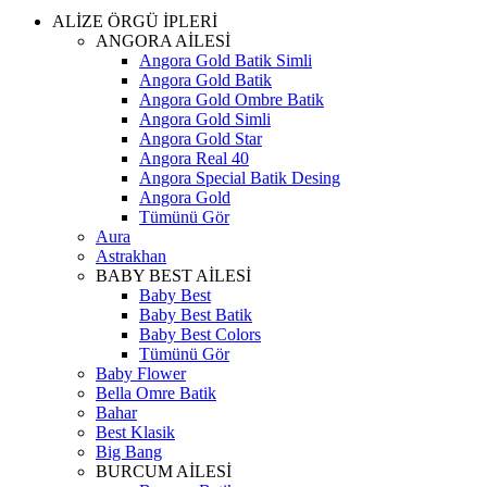
ALİZE ÖRGÜ İPLERİ
ANGORA AİLESİ
Angora Gold Batik Simli
Angora Gold Batik
Angora Gold Ombre Batik
Angora Gold Simli
Angora Gold Star
Angora Real 40
Angora Special Batik Desing
Angora Gold
Tümünü Gör
Aura
Astrakhan
BABY BEST AİLESİ
Baby Best
Baby Best Batik
Baby Best Colors
Tümünü Gör
Baby Flower
Bella Omre Batik
Bahar
Best Klasik
Big Bang
BURCUM AİLESİ