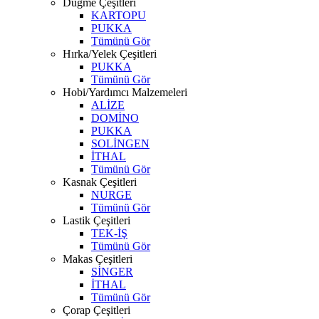
Düğme Çeşitleri
KARTOPU
PUKKA
Tümünü Gör
Hırka/Yelek Çeşitleri
PUKKA
Tümünü Gör
Hobi/Yardımcı Malzemeleri
ALİZE
DOMİNO
PUKKA
SOLİNGEN
İTHAL
Tümünü Gör
Kasnak Çeşitleri
NURGE
Tümünü Gör
Lastik Çeşitleri
TEK-İŞ
Tümünü Gör
Makas Çeşitleri
SİNGER
İTHAL
Tümünü Gör
Çorap Çeşitleri