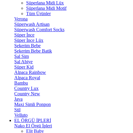
Süperlana Midi Lüx
Süperlana Midi Motif
Tüm Ürünler
Verona
Süperwash Artisan
Süperwash Comfort Socks
Süper İnce
Süper İnce Lüx
Şekerim Bebe
Şekerim Bebe Batik
Şal Sim
Şal Abiye
Süper Kid
Alpaca Rainbow
Alpaca Royal
Bambu
Country Lux
Country New
Java
Maxi Simli Ponpon
Stil
Velluto
EL ÖRGÜ İPLERİ
Nako El Örgü İpleri
Elit Baby