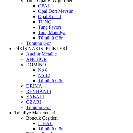
Tunç-Opal El Örgü İpleri
OPAL
Opal Dört Mevsim
Opal Kristal
TUNÇ
Tunç Favori
Tunç Manolya
Tümünü Gör
Tümünü Gör
DİKİŞ NAKIŞ İPLİKLERİ
Anchor Metallic
ANCHOR
DOMİNO
No 8
No 12
Tümünü Gör
DRİMA
REYHANLI
YABALI
ÖZARI
Tümünü Gör
Tuhafiye Malzemeleri
Boncuk Çeşitleri
İTHAL
Tümünü Gör