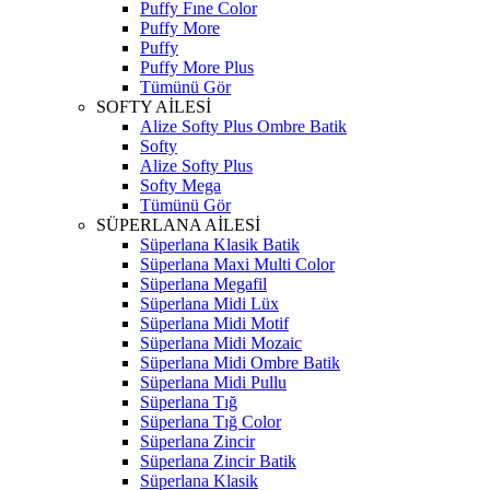
Puffy Fıne Color
Puffy More
Puffy
Puffy More Plus
Tümünü Gör
SOFTY AİLESİ
Alize Softy Plus Ombre Batik
Softy
Alize Softy Plus
Softy Mega
Tümünü Gör
SÜPERLANA AİLESİ
Süperlana Klasik Batik
Süperlana Maxi Multi Color
Süperlana Megafil
Süperlana Midi Lüx
Süperlana Midi Motif
Süperlana Midi Mozaic
Süperlana Midi Ombre Batik
Süperlana Midi Pullu
Süperlana Tığ
Süperlana Tığ Color
Süperlana Zincir
Süperlana Zincir Batik
Süperlana Klasik