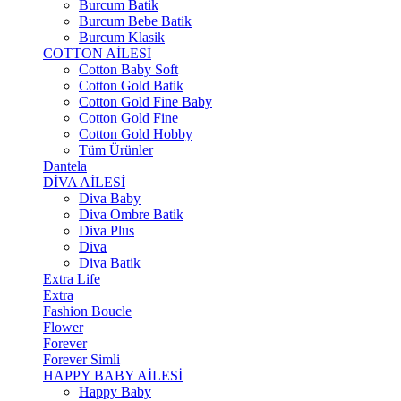
Burcum Batik
Burcum Bebe Batik
Burcum Klasik
COTTON AİLESİ
Cotton Baby Soft
Cotton Gold Batik
Cotton Gold Fine Baby
Cotton Gold Fine
Cotton Gold Hobby
Tüm Ürünler
Dantela
DİVA AİLESİ
Diva Baby
Diva Ombre Batik
Diva Plus
Diva
Diva Batik
Extra Life
Extra
Fashion Boucle
Flower
Forever
Forever Simli
HAPPY BABY AİLESİ
Happy Baby