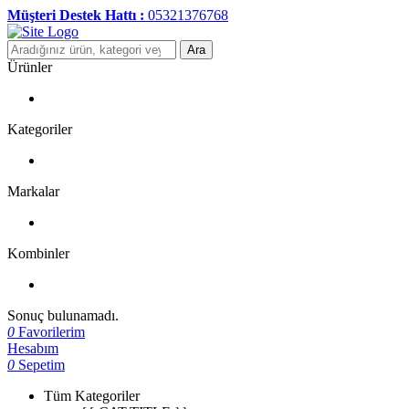
Müşteri Destek Hattı :
05321376768
Ara
Ürünler
Kategoriler
Markalar
Kombinler
Sonuç bulunamadı.
0
Favorilerim
Hesabım
0
Sepetim
Tüm Kategoriler