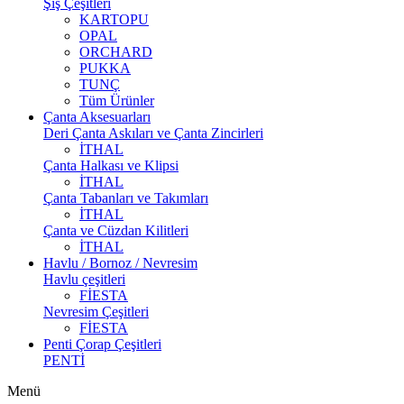
Şiş Çeşitleri
KARTOPU
OPAL
ORCHARD
PUKKA
TUNÇ
Tüm Ürünler
Çanta Aksesuarları
Deri Çanta Askıları ve Çanta Zincirleri
İTHAL
Çanta Halkası ve Klipsi
İTHAL
Çanta Tabanları ve Takımları
İTHAL
Çanta ve Cüzdan Kilitleri
İTHAL
Havlu / Bornoz / Nevresim
Havlu çeşitleri
FİESTA
Nevresim Çeşitleri
FİESTA
Penti Çorap Çeşitleri
PENTİ
Menü