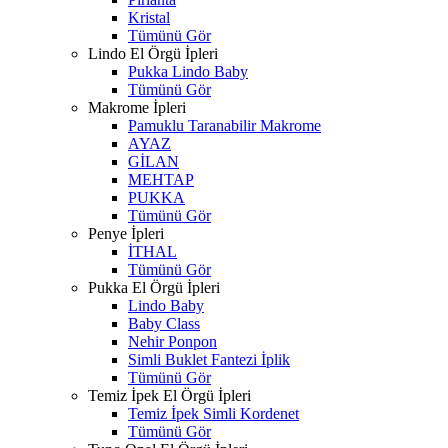
Kristal
Tümünü Gör
Lindo El Örgü İpleri
Pukka Lindo Baby
Tümünü Gör
Makrome İpleri
Pamuklu Taranabilir Makrome
AYAZ
GİLAN
MEHTAP
PUKKA
Tümünü Gör
Penye İpleri
İTHAL
Tümünü Gör
Pukka El Örgü İpleri
Lindo Baby
Baby Class
Nehir Ponpon
Simli Buklet Fantezi İplik
Tümünü Gör
Temiz İpek El Örgü İpleri
Temiz İpek Simli Kordenet
Tümünü Gör