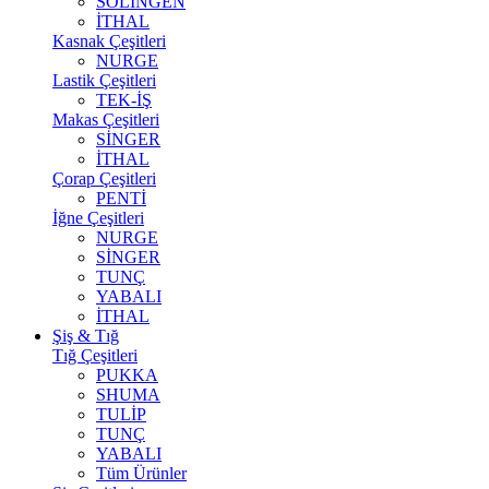
SOLİNGEN
İTHAL
Kasnak Çeşitleri
NURGE
Lastik Çeşitleri
TEK-İŞ
Makas Çeşitleri
SİNGER
İTHAL
Çorap Çeşitleri
PENTİ
İğne Çeşitleri
NURGE
SİNGER
TUNÇ
YABALI
İTHAL
Şiş & Tığ
Tığ Çeşitleri
PUKKA
SHUMA
TULİP
TUNÇ
YABALI
Tüm Ürünler