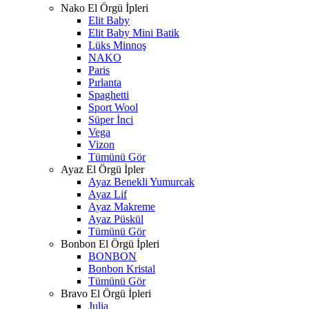
Nako El Örgü İpleri
Elit Baby
Elit Baby Mini Batik
Lüks Minnoş
NAKO
Paris
Pırlanta
Spaghetti
Sport Wool
Süper İnci
Vega
Vizon
Tümünü Gör
Ayaz El Örgü İpler
Ayaz Benekli Yumurcak
Ayaz Lif
Ayaz Makreme
Ayaz Püskül
Tümünü Gör
Bonbon El Örgü İpleri
BONBON
Bonbon Kristal
Tümünü Gör
Bravo El Örgü İpleri
Julia