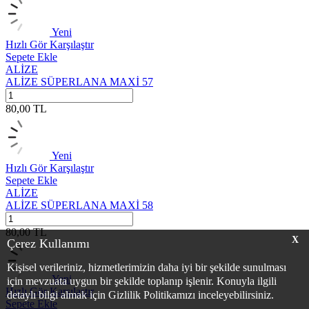
Yeni
Hızlı Gör
Karşılaştır
Sepete Ekle
ALİZE
ALİZE SÜPERLANA MAXİ 57
80,00
TL
Yeni
Hızlı Gör
Karşılaştır
Sepete Ekle
ALİZE
ALİZE SÜPERLANA MAXİ 58
80,00
TL
X
Çerez Kullanımı
Kişisel verileriniz, hizmetlerimizin daha iyi bir şekilde sunulması
Yeni
için mevzuata uygun bir şekilde toplanıp işlenir. Konuyla ilgili
Hızlı Gör
Karşılaştır
detaylı bilgi almak için Gizlilik Politikamızı inceleyebilirsiniz.
Sepete Ekle