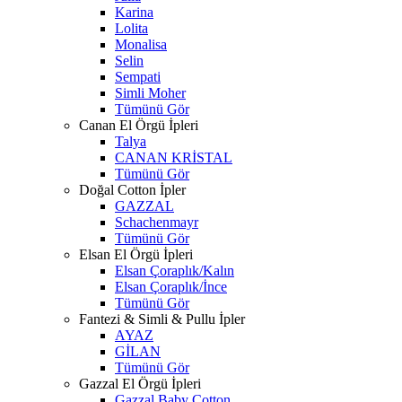
Karina
Lolita
Monalisa
Selin
Sempati
Simli Moher
Tümünü Gör
Canan El Örgü İpleri
Talya
CANAN KRİSTAL
Tümünü Gör
Doğal Cotton İpler
GAZZAL
Schachenmayr
Tümünü Gör
Elsan El Örgü İpleri
Elsan Çoraplık/Kalın
Elsan Çoraplık/İnce
Tümünü Gör
Fantezi & Simli & Pullu İpler
AYAZ
GİLAN
Tümünü Gör
Gazzal El Örgü İpleri
Gazzal Baby Cotton