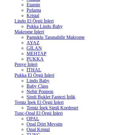
Etamin
Pırlanta
Kristal
Lindo El Örgü İpleri
Pukka Lindo Baby
Makrome İpleri
Pamuklu Taranabilir Makrome
AYAZ
GİLAN
MEHTAP
PUKKA
Penye İpleri
İTHAL
Pukka El Örgü İpleri
Lindo Baby
Baby Class
Nehir Ponpon
Simli Buklet Fantezi İplik
Temiz İpek El Örgü İpleri
Temiz İpek Simli Kordenet
Tunç-Opal El Örgü İpleri
OPAL
Opal Dört Mevsim
Opal Kristal
TUNÇ