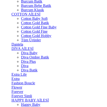
Burcum Batik
Burcum Bebe Batik
Burcum Klasik
COTTON AİLESİ
Cotton Baby Soft
Cotton Gold Batik
Cotton Gold Fine Baby
Cotton Gold Fine
Cotton Gold Hobby
Tüm Ürünler
Dantela
DİVA AİLESİ
Diva Baby
Diva Ombre Batik
Diva Plus
Diva
Diva Batik
Extra Life
Extra
Fashion Boucle
Flower
Forever
Forever Simli
HAPPY BABY AİLESİ
Happy Baby