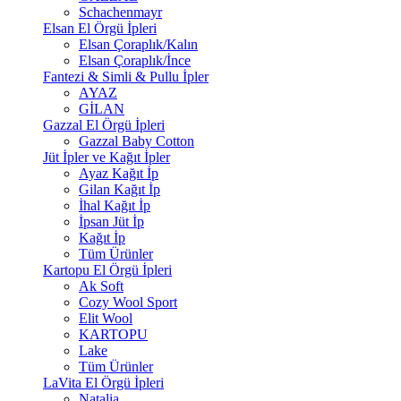
Schachenmayr
Elsan El Örgü İpleri
Elsan Çoraplık/Kalın
Elsan Çoraplık/İnce
Fantezi & Simli & Pullu İpler
AYAZ
GİLAN
Gazzal El Örgü İpleri
Gazzal Baby Cotton
Jüt İpler ve Kağıt İpler
Ayaz Kağıt İp
Gilan Kağıt İp
İhal Kağıt İp
İpsan Jüt İp
Kağıt İp
Tüm Ürünler
Kartopu El Örgü İpleri
Ak Soft
Cozy Wool Sport
Elit Wool
KARTOPU
Lake
Tüm Ürünler
LaVita El Örgü İpleri
Natalia