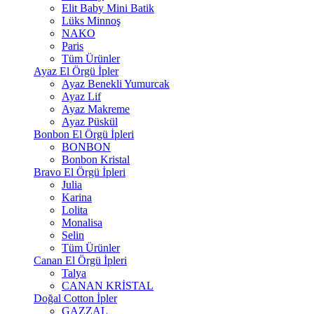
Elit Baby Mini Batik
Lüks Minnoş
NAKO
Paris
Tüm Ürünler
Ayaz El Örgü İpler
Ayaz Benekli Yumurcak
Ayaz Lif
Ayaz Makreme
Ayaz Püskül
Bonbon El Örgü İpleri
BONBON
Bonbon Kristal
Bravo El Örgü İpleri
Julia
Karina
Lolita
Monalisa
Selin
Tüm Ürünler
Canan El Örgü İpleri
Talya
CANAN KRİSTAL
Doğal Cotton İpler
GAZZAL