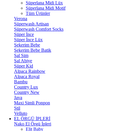
Süperlana Midi Lüx
Süperlana Midi Motif
Tüm Ürünler
Verona
Süperwash Artisan
Süperwash Comfort Socks
Süper İnce
Süper İnce Lüx
Şekerim Bebe
Şekerim Bebe Batik
Şal Sim
Şal Abiye
Süper Kid
Alpaca Rainbow
Alpaca Royal
Bambu
Country Lux
Country New
Java
Maxi Simli Ponpon
Stil
Velluto
EL ÖRGÜ İPLERİ
Nako El Örgü İpleri
Elit Baby