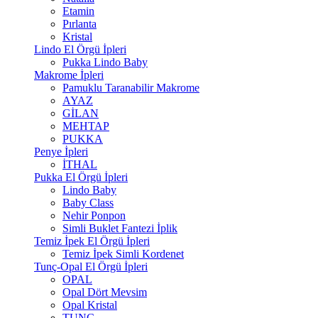
Etamin
Pırlanta
Kristal
Lindo El Örgü İpleri
Pukka Lindo Baby
Makrome İpleri
Pamuklu Taranabilir Makrome
AYAZ
GİLAN
MEHTAP
PUKKA
Penye İpleri
İTHAL
Pukka El Örgü İpleri
Lindo Baby
Baby Class
Nehir Ponpon
Simli Buklet Fantezi İplik
Temiz İpek El Örgü İpleri
Temiz İpek Simli Kordenet
Tunç-Opal El Örgü İpleri
OPAL
Opal Dört Mevsim
Opal Kristal
TUNÇ