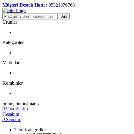
Müşteri Destek Hattı :
05321376768
Ara
Ürünler
Kategoriler
Markalar
Kombinler
Sonuç bulunamadı.
0
Favorilerim
Hesabım
0
Sepetim
Tüm Kategoriler