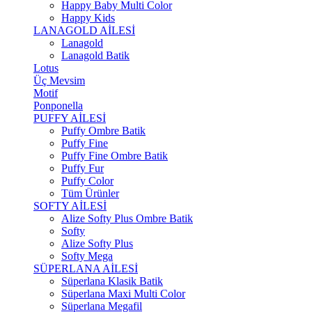
Happy Baby Multi Color
Happy Kids
LANAGOLD AİLESİ
Lanagold
Lanagold Batik
Lotus
Üç Mevsim
Motif
Ponponella
PUFFY AİLESİ
Puffy Ombre Batik
Puffy Fine
Puffy Fine Ombre Batik
Puffy Fur
Puffy Color
Tüm Ürünler
SOFTY AİLESİ
Alize Softy Plus Ombre Batik
Softy
Alize Softy Plus
Softy Mega
SÜPERLANA AİLESİ
Süperlana Klasik Batik
Süperlana Maxi Multi Color
Süperlana Megafil