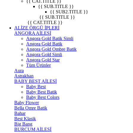
{{ CAT.TITLE }}
{{ SUB.TITLE }}
{{ SUB2.TITLE }}
{{ SUB.TITLE }}
{{ CAT.TITLE }}
ALİZE ÖRGÜ İPLERİ
ANGORA AİLESİ
Angora Gold Batik Simli
Angora Gold Batik
Angora Gold Ombre Batik
Angora Gold Simli
Angora Gold Star
Tüm Ürünler
Aura
Astrakhan
BABY BEST AİLESİ
Baby Best
Baby Best Batik
Baby Best Colors
Baby Flower
Bella Omre Batik
Bahar
Best Klasik
Big Bang
BURCUM AİLESİ