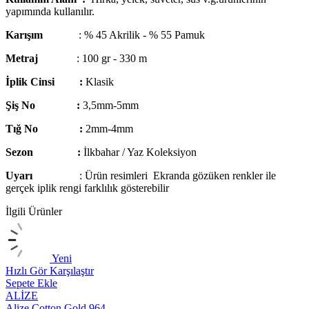
yapımında kullanılır.
Karışım
: % 45 Akrilik - % 55 Pamuk
Metraj
: 100 gr - 330 m
İplik Cinsi :
Klasik
Şiş No :
3,5mm-5mm
Tığ No :
2mm-4mm
Sezon :
İlkbahar / Yaz Koleksiyon
Uyarı
: Ürün resimleri Ekranda gözüken renkler ile
gerçek iplik rengi farklılık gösterebilir
İlgili Ürünler
Yeni
Hızlı Gör
Karşılaştır
H
Sepete Ekle
S
ALİZE
Alize Cotton Gold 964
A