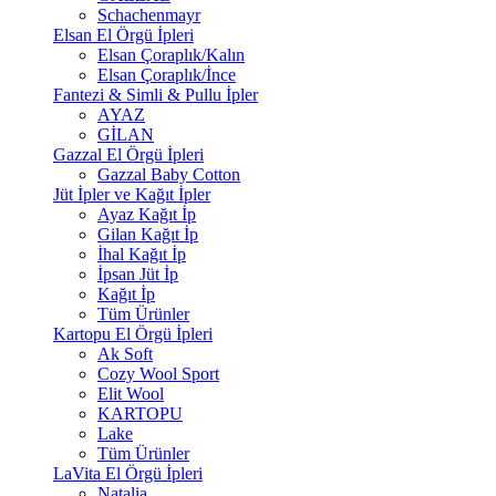
Schachenmayr
Elsan El Örgü İpleri
Elsan Çoraplık/Kalın
Elsan Çoraplık/İnce
Fantezi & Simli & Pullu İpler
AYAZ
GİLAN
Gazzal El Örgü İpleri
Gazzal Baby Cotton
Jüt İpler ve Kağıt İpler
Ayaz Kağıt İp
Gilan Kağıt İp
İhal Kağıt İp
İpsan Jüt İp
Kağıt İp
Tüm Ürünler
Kartopu El Örgü İpleri
Ak Soft
Cozy Wool Sport
Elit Wool
KARTOPU
Lake
Tüm Ürünler
LaVita El Örgü İpleri
Natalia