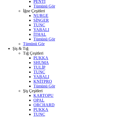
PENTİ
Tümünü Gör
İğne Çeşitleri
NURGE
SİNGER
TUNÇ
YABALI
İTHAL
Tümünü Gör
Tümünü Gör
Şiş & Tığ
Tığ Çeşitleri
PUKKA
SHUMA
TULİP
TUNÇ
YABALI
KNİTPRO
Tümünü Gör
Şiş Çeşitleri
KARTOPU
OPAL
ORCHARD
PUKKA
TUNÇ