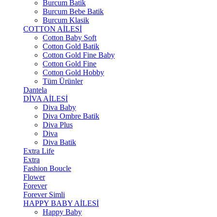
Burcum Batik
Burcum Bebe Batik
Burcum Klasik
COTTON AİLESİ
Cotton Baby Soft
Cotton Gold Batik
Cotton Gold Fine Baby
Cotton Gold Fine
Cotton Gold Hobby
Tüm Ürünler
Dantela
DİVA AİLESİ
Diva Baby
Diva Ombre Batik
Diva Plus
Diva
Diva Batik
Extra Life
Extra
Fashion Boucle
Flower
Forever
Forever Simli
HAPPY BABY AİLESİ
Happy Baby