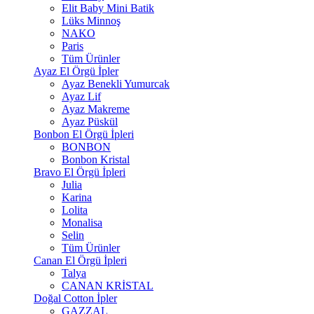
Elit Baby Mini Batik
Lüks Minnoş
NAKO
Paris
Tüm Ürünler
Ayaz El Örgü İpler
Ayaz Benekli Yumurcak
Ayaz Lif
Ayaz Makreme
Ayaz Püskül
Bonbon El Örgü İpleri
BONBON
Bonbon Kristal
Bravo El Örgü İpleri
Julia
Karina
Lolita
Monalisa
Selin
Tüm Ürünler
Canan El Örgü İpleri
Talya
CANAN KRİSTAL
Doğal Cotton İpler
GAZZAL