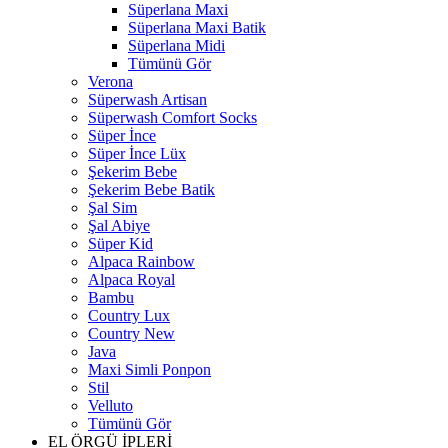
Süperlana Maxi
Süperlana Maxi Batik
Süperlana Midi
Tümünü Gör
Verona
Süperwash Artisan
Süperwash Comfort Socks
Süper İnce
Süper İnce Lüx
Şekerim Bebe
Şekerim Bebe Batik
Şal Sim
Şal Abiye
Süper Kid
Alpaca Rainbow
Alpaca Royal
Bambu
Country Lux
Country New
Java
Maxi Simli Ponpon
Stil
Velluto
Tümünü Gör
EL ÖRGÜ İPLERİ