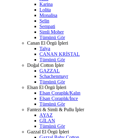
Karina
Lolita
Monalisa
Selin
Sempati
Simli Moher
Tümünü Gör
Canan El Örgü İpleri
Talya
CANAN KRİSTAL
Tümünü Gör
Doğal Cotton İpler
GAZZAL
Schachenmayr
Tümünü Gör
Elsan El Örgü İpleri
Elsan Çoraplık/Kalın
Elsan Çoraplık/İnce
Tümünü Gör
Fantezi & Simli & Pullu İpler
AYAZ
GİLAN
Tümünü Gör
Gazzal El Örgü İpleri
Gazzal Baby Cotton