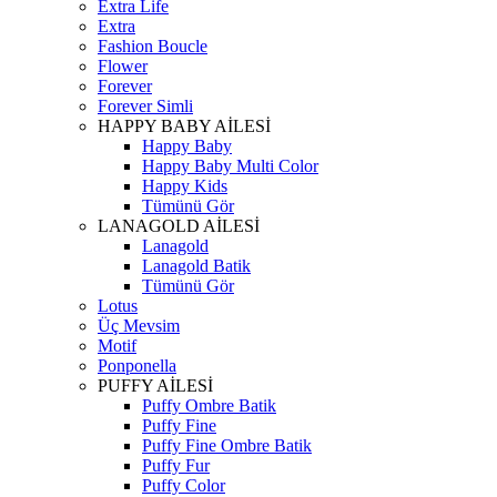
Extra Life
Extra
Fashion Boucle
Flower
Forever
Forever Simli
HAPPY BABY AİLESİ
Happy Baby
Happy Baby Multi Color
Happy Kids
Tümünü Gör
LANAGOLD AİLESİ
Lanagold
Lanagold Batik
Tümünü Gör
Lotus
Üç Mevsim
Motif
Ponponella
PUFFY AİLESİ
Puffy Ombre Batik
Puffy Fine
Puffy Fine Ombre Batik
Puffy Fur
Puffy Color