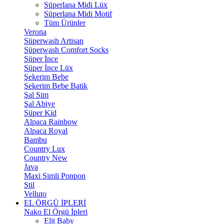
Süperlana Midi Lüx
Süperlana Midi Motif
Tüm Ürünler
Verona
Süperwash Artisan
Süperwash Comfort Socks
Süper İnce
Süper İnce Lüx
Şekerim Bebe
Şekerim Bebe Batik
Şal Sim
Şal Abiye
Süper Kid
Alpaca Rainbow
Alpaca Royal
Bambu
Country Lux
Country New
Java
Maxi Simli Ponpon
Stil
Velluto
EL ÖRGÜ İPLERİ
Nako El Örgü İpleri
Elit Baby