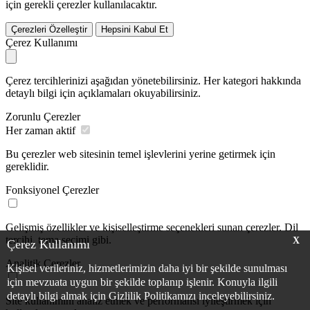
için gerekli çerezler kullanılacaktır.
Çerezleri Özelleştir
Hepsini Kabul Et
Çerez Kullanımı
Çerez tercihlerinizi aşağıdan yönetebilirsiniz. Her kategori hakkında
detaylı bilgi için açıklamaları okuyabilirsiniz.
Zorunlu Çerezler
Her zaman aktif
Bu çerezler web sitesinin temel işlevlerini yerine getirmek için
gereklidir.
Fonksiyonel Çerezler
Gelişmiş özellikler ve kişiselleştirme seçenekleri sunan çerezler. Dil
tercihi, tema seçimi gibi.
X
Çerez Kullanımı
Analitik Çerezler
Kişisel verileriniz, hizmetlerimizin daha iyi bir şekilde sunulması
için mevzuata uygun bir şekilde toplanıp işlenir. Konuyla ilgili
detaylı bilgi almak için Gizlilik Politikamızı inceleyebilirsiniz.
Site kullanımını analiz etmek ve performansı iyileştirmek için