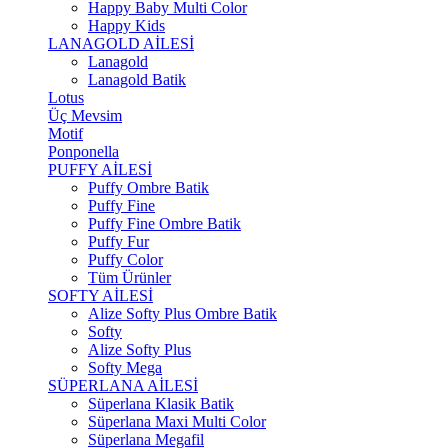
Happy Baby Multi Color
Happy Kids
LANAGOLD AİLESİ
Lanagold
Lanagold Batik
Lotus
Üç Mevsim
Motif
Ponponella
PUFFY AİLESİ
Puffy Ombre Batik
Puffy Fine
Puffy Fine Ombre Batik
Puffy Fur
Puffy Color
Tüm Ürünler
SOFTY AİLESİ
Alize Softy Plus Ombre Batik
Softy
Alize Softy Plus
Softy Mega
SÜPERLANA AİLESİ
Süperlana Klasik Batik
Süperlana Maxi Multi Color
Süperlana Megafil