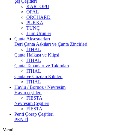
Şiş Çeşitleri
KARTOPU
OPAL
ORCHARD
PUKKA
TUNÇ
Tüm Ürünler
Çanta Aksesuarları
Deri Çanta Askıları ve Çanta Zincirleri
İTHAL
Çanta Halkası ve Klipsi
İTHAL
Çanta Tabanları ve Takımları
İTHAL
Çanta ve Cüzdan Kilitleri
İTHAL
Havlu / Bornoz / Nevresim
Havlu çeşitleri
FİESTA
Nevresim Çeşitleri
FİESTA
Penti Çorap Çeşitleri
PENTİ
Menü