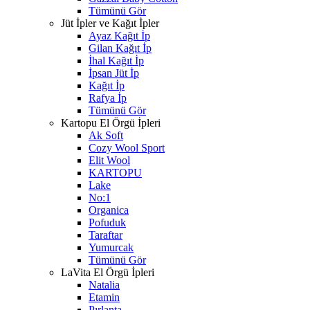
Tümünü Gör
Jüt İpler ve Kağıt İpler
Ayaz Kağıt İp
Gilan Kağıt İp
İhal Kağıt İp
İpsan Jüt İp
Kağıt İp
Rafya İp
Tümünü Gör
Kartopu El Örgü İpleri
Ak Soft
Cozy Wool Sport
Elit Wool
KARTOPU
Lake
No:1
Organica
Pofuduk
Taraftar
Yumurcak
Tümünü Gör
LaVita El Örgü İpleri
Natalia
Etamin
Pırlanta