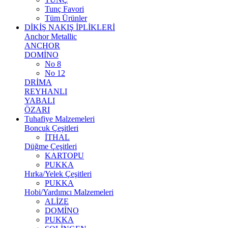
Tunç Favori
Tüm Ürünler
DİKİŞ NAKIŞ İPLİKLERİ
Anchor Metallic
ANCHOR
DOMİNO
No 8
No 12
DRİMA
REYHANLI
YABALI
ÖZARI
Tuhafiye Malzemeleri
Boncuk Çeşitleri
İTHAL
Düğme Çeşitleri
KARTOPU
PUKKA
Hırka/Yelek Çeşitleri
PUKKA
Hobi/Yardımcı Malzemeleri
ALİZE
DOMİNO
PUKKA