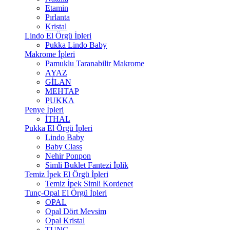
Etamin
Pırlanta
Kristal
Lindo El Örgü İpleri
Pukka Lindo Baby
Makrome İpleri
Pamuklu Taranabilir Makrome
AYAZ
GİLAN
MEHTAP
PUKKA
Penye İpleri
İTHAL
Pukka El Örgü İpleri
Lindo Baby
Baby Class
Nehir Ponpon
Simli Buklet Fantezi İplik
Temiz İpek El Örgü İpleri
Temiz İpek Simli Kordenet
Tunç-Opal El Örgü İpleri
OPAL
Opal Dört Mevsim
Opal Kristal
TUNÇ