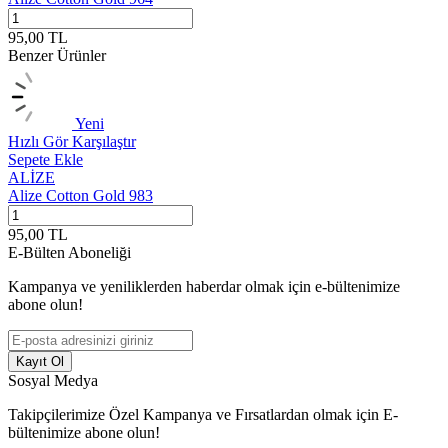
95,00
TL
9
Benzer Ürünler
Yeni
Hızlı Gör
Karşılaştır
H
Sepete Ekle
S
ALİZE
Alize Cotton Gold 983
A
95,00
TL
9
E-Bülten Aboneliği
Kampanya ve yeniliklerden haberdar olmak için e-bültenimize
abone olun!
Kayıt Ol
Sosyal Medya
Takipçilerimize Özel Kampanya ve Fırsatlardan olmak için E-
bültenimize abone olun!