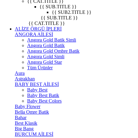
{{ CAT.TITLE }}
{{ SUB.TITLE }}
{{ SUB2.TITLE }}
{{ SUB.TITLE }}
{{ CAT.TITLE }}
ALİZE ÖRGÜ İPLERİ
ANGORA AİLESİ
Angora Gold Batik Simli
Angora Gold Batik
Angora Gold Ombre Batik
Angora Gold Simli
Angora Gold Star
Tüm Ürünler
Aura
Astrakhan
BABY BEST AİLESİ
Baby Best
Baby Best Batik
Baby Best Colors
Baby Flower
Bella Omre Batik
Bahar
Best Klasik
Big Bang
BURCUM AİLESİ