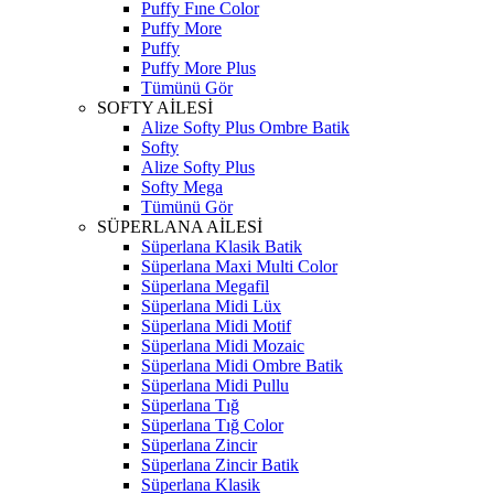
Puffy Fıne Color
Puffy More
Puffy
Puffy More Plus
Tümünü Gör
SOFTY AİLESİ
Alize Softy Plus Ombre Batik
Softy
Alize Softy Plus
Softy Mega
Tümünü Gör
SÜPERLANA AİLESİ
Süperlana Klasik Batik
Süperlana Maxi Multi Color
Süperlana Megafil
Süperlana Midi Lüx
Süperlana Midi Motif
Süperlana Midi Mozaic
Süperlana Midi Ombre Batik
Süperlana Midi Pullu
Süperlana Tığ
Süperlana Tığ Color
Süperlana Zincir
Süperlana Zincir Batik
Süperlana Klasik