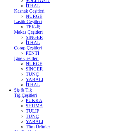
SOLİNGEN
İTHAL
Kasnak Çeşitleri
NURGE
Lastik Çeşitleri
TEK-İŞ
Makas Çeşitleri
SİNGER
İTHAL
Çorap Çeşitleri
PENTİ
İğne Çeşitleri
NURGE
SİNGER
TUNÇ
YABALI
İTHAL
Şiş & Tığ
Tığ Çeşitleri
PUKKA
SHUMA
TULİP
TUNÇ
YABALI
Tüm Ürünler