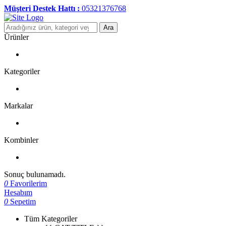
Müşteri Destek Hattı :
05321376768
Ara
Ürünler
Kategoriler
Markalar
Kombinler
Sonuç bulunamadı.
0
Favorilerim
Hesabım
0
Sepetim
Tüm Kategoriler