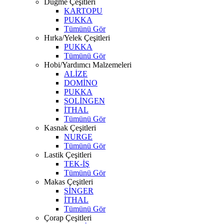
Düğme Çeşitleri
KARTOPU
PUKKA
Tümünü Gör
Hırka/Yelek Çeşitleri
PUKKA
Tümünü Gör
Hobi/Yardımcı Malzemeleri
ALİZE
DOMİNO
PUKKA
SOLİNGEN
İTHAL
Tümünü Gör
Kasnak Çeşitleri
NURGE
Tümünü Gör
Lastik Çeşitleri
TEK-İŞ
Tümünü Gör
Makas Çeşitleri
SİNGER
İTHAL
Tümünü Gör
Çorap Çeşitleri