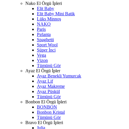
Nako El Örgü İpleri
Elit Baby
Elit Baby Mini Batik
Lüks Minnoş
NAKO
Paris
Pırlanta
Spaghetti
Sport Wool
Süper İnci
Vega
Vizon
Tümünü Gör
Ayaz El Örgü İpler
Ayaz Benekli Yumurcak
Ayaz Lif
Ayaz Makreme
Ayaz Püskül
Tümünü Gör
Bonbon El Örgü İpleri
BONBON
Bonbon Kristal
Tümünü Gör
Bravo El Örgü İpleri
Julia