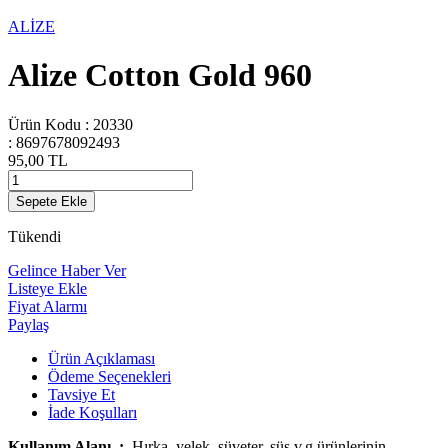
ALİZE
Alize Cotton Gold 960
Ürün Kodu :
20330
:
8697678092493
95,00
TL
Sepete Ekle
Tükendi
Gelince Haber Ver
Listeye Ekle
Fiyat Alarmı
Paylaş
Ürün Açıklaması
Ödeme Seçenekleri
Tavsiye Et
İade Koşulları
Kullanım Alanı :
Hırka, yelek, süveter, süs v.g.ürünlerinin