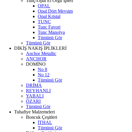
Tunç-Opal El Örgü İpleri
OPAL
Opal Dört Mevsim
Opal Kristal
TUNÇ
Tunç Favori
Tunç Manolya
Tümünü Gör
Tümünü Gör
DİKİŞ NAKIŞ İPLİKLERİ
Anchor Metallic
ANCHOR
DOMİNO
No 8
No 12
Tümünü Gör
DRİMA
REYHANLI
YABALI
ÖZARI
Tümünü Gör
Tuhafiye Malzemeleri
Boncuk Çeşitleri
İTHAL
Tümünü Gör