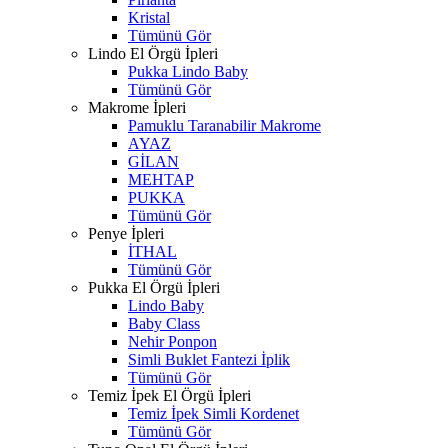
Kristal
Tümünü Gör
Lindo El Örgü İpleri
Pukka Lindo Baby
Tümünü Gör
Makrome İpleri
Pamuklu Taranabilir Makrome
AYAZ
GİLAN
MEHTAP
PUKKA
Tümünü Gör
Penye İpleri
İTHAL
Tümünü Gör
Pukka El Örgü İpleri
Lindo Baby
Baby Class
Nehir Ponpon
Simli Buklet Fantezi İplik
Tümünü Gör
Temiz İpek El Örgü İpleri
Temiz İpek Simli Kordenet
Tümünü Gör