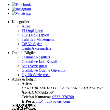
Kategoriler
Alize
El Örgü İpleri
Dikiş Nakış İpleri
Tuhafiye Malzemeleri
Tığ Ve Şişler
Çanta Aksesuarları
Önemli Bilgiler
Teslimat Koşulları
Garanti ve İade Koşulları
Satış Sözleşmesi
Gizlilik ve Ödeme Güvenlik
Üyelik Sözleşmesi
Adres & İletişim
Adres
DERECİK MAHALLESİ 23 NİSAN CADDESİ 19/1
İLKADIM/SAMSUN
Telefon Numarası
05321376768
E-Posta
info@iplikyuvası.com