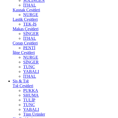
SOLİNGEN
İTHAL
Kasnak Çeşitleri
NURGE
Lastik Çeşitleri
TEK-İŞ
Makas Çeşitleri
SİNGER
İTHAL
Çorap Çeşitleri
PENTİ
İğne Çeşitleri
NURGE
SİNGER
TUNÇ
YABALI
İTHAL
Şiş & Tığ
Tığ Çeşitleri
PUKKA
SHUMA
TULİP
TUNÇ
YABALI
Tüm Ürünler