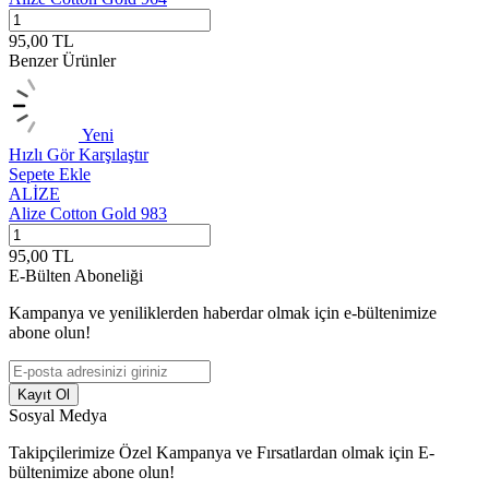
95,00
TL
9
Benzer Ürünler
Yeni
Hızlı Gör
Karşılaştır
H
Sepete Ekle
S
ALİZE
Alize Cotton Gold 983
A
95,00
TL
9
E-Bülten Aboneliği
Kampanya ve yeniliklerden haberdar olmak için e-bültenimize
abone olun!
Kayıt Ol
Sosyal Medya
Takipçilerimize Özel Kampanya ve Fırsatlardan olmak için E-
bültenimize abone olun!