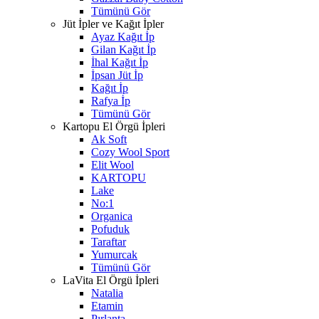
Tümünü Gör
Jüt İpler ve Kağıt İpler
Ayaz Kağıt İp
Gilan Kağıt İp
İhal Kağıt İp
İpsan Jüt İp
Kağıt İp
Rafya İp
Tümünü Gör
Kartopu El Örgü İpleri
Ak Soft
Cozy Wool Sport
Elit Wool
KARTOPU
Lake
No:1
Organica
Pofuduk
Taraftar
Yumurcak
Tümünü Gör
LaVita El Örgü İpleri
Natalia
Etamin
Pırlanta