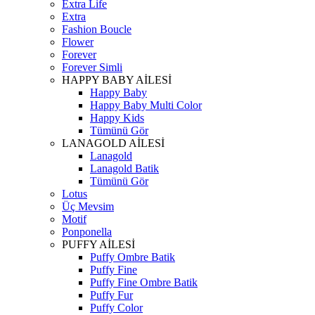
Extra Life
Extra
Fashion Boucle
Flower
Forever
Forever Simli
HAPPY BABY AİLESİ
Happy Baby
Happy Baby Multi Color
Happy Kids
Tümünü Gör
LANAGOLD AİLESİ
Lanagold
Lanagold Batik
Tümünü Gör
Lotus
Üç Mevsim
Motif
Ponponella
PUFFY AİLESİ
Puffy Ombre Batik
Puffy Fine
Puffy Fine Ombre Batik
Puffy Fur
Puffy Color