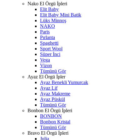
Nako El Örgü İpleri
Elit Baby
Elit Baby Mini Batik
Lüks Minnoş
NAKO
Paris
Pırlanta
Spaghetti
Sport Wool
Süper İnci
Vega
Vizon
Tümünü Gör
Ayaz El Örgü İpler
Ayaz Benekli Yumurcak
Ayaz Lif
Ayaz Makreme
Ayaz Püskül
Tümünü Gör
Bonbon El Örgü İpleri
BONBON
Bonbon Kristal
Tümünü Gör
Bravo El Örgü İpleri
Julia