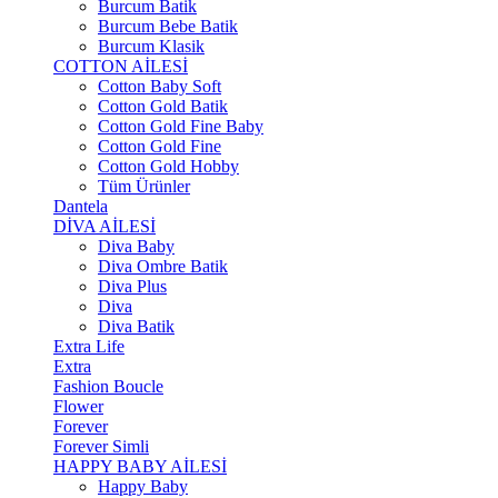
Burcum Batik
Burcum Bebe Batik
Burcum Klasik
COTTON AİLESİ
Cotton Baby Soft
Cotton Gold Batik
Cotton Gold Fine Baby
Cotton Gold Fine
Cotton Gold Hobby
Tüm Ürünler
Dantela
DİVA AİLESİ
Diva Baby
Diva Ombre Batik
Diva Plus
Diva
Diva Batik
Extra Life
Extra
Fashion Boucle
Flower
Forever
Forever Simli
HAPPY BABY AİLESİ
Happy Baby