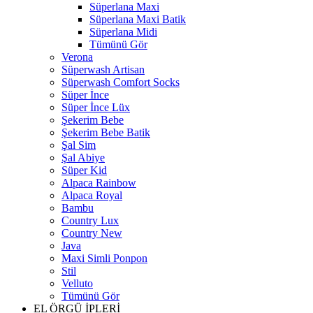
Süperlana Maxi
Süperlana Maxi Batik
Süperlana Midi
Tümünü Gör
Verona
Süperwash Artisan
Süperwash Comfort Socks
Süper İnce
Süper İnce Lüx
Şekerim Bebe
Şekerim Bebe Batik
Şal Sim
Şal Abiye
Süper Kid
Alpaca Rainbow
Alpaca Royal
Bambu
Country Lux
Country New
Java
Maxi Simli Ponpon
Stil
Velluto
Tümünü Gör
EL ÖRGÜ İPLERİ