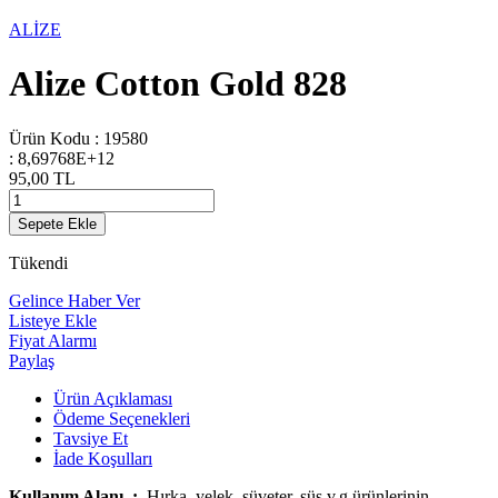
ALİZE
Alize Cotton Gold 828
Ürün Kodu :
19580
:
8,69768E+12
95,00
TL
Sepete Ekle
Tükendi
Gelince Haber Ver
Listeye Ekle
Fiyat Alarmı
Paylaş
Ürün Açıklaması
Ödeme Seçenekleri
Tavsiye Et
İade Koşulları
Kullanım Alanı :
Hırka, yelek, süveter, süs v.g.ürünlerinin