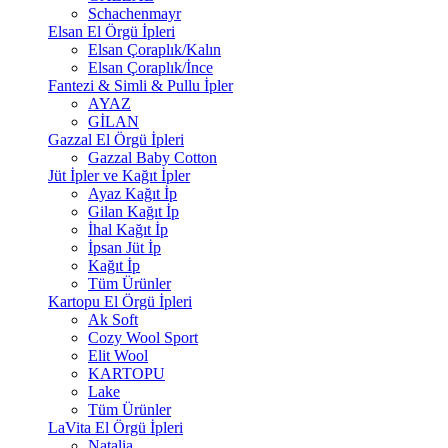
Schachenmayr
Elsan El Örgü İpleri
Elsan Çoraplık/Kalın
Elsan Çoraplık/İnce
Fantezi & Simli & Pullu İpler
AYAZ
GİLAN
Gazzal El Örgü İpleri
Gazzal Baby Cotton
Jüt İpler ve Kağıt İpler
Ayaz Kağıt İp
Gilan Kağıt İp
İhal Kağıt İp
İpsan Jüt İp
Kağıt İp
Tüm Ürünler
Kartopu El Örgü İpleri
Ak Soft
Cozy Wool Sport
Elit Wool
KARTOPU
Lake
Tüm Ürünler
LaVita El Örgü İpleri
Natalia