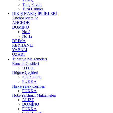
Tunç Favori
Tüm Ürünler
DİKİŞ NAKIŞ İPLİKLERİ
Anchor Metallic
ANCHOR
DOMİNO
No 8
No 12
DRİMA
REYHANLI
YABALI
ÖZARI
Tuhafiye Malzemeleri
Boncuk Çeşitleri
İTHAL
Düğme Çeşitleri
KARTOPU
PUKKA
Hırka/Yelek Çeşitleri
PUKKA
Hobi/Yardımcı Malzemeleri
ALİZE
DOMİNO
PUKKA