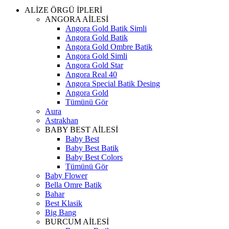
ALİZE ÖRGÜ İPLERİ
ANGORA AİLESİ
Angora Gold Batik Simli
Angora Gold Batik
Angora Gold Ombre Batik
Angora Gold Simli
Angora Gold Star
Angora Real 40
Angora Special Batik Desing
Angora Gold
Tümünü Gör
Aura
Astrakhan
BABY BEST AİLESİ
Baby Best
Baby Best Batik
Baby Best Colors
Tümünü Gör
Baby Flower
Bella Omre Batik
Bahar
Best Klasik
Big Bang
BURCUM AİLESİ