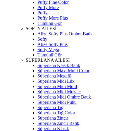
Puffy Fıne Color
Puffy More
Puffy
Puffy More Plus
Tümünü Gör
SOFTY AİLESİ
Alize Softy Plus Ombre Batik
Softy
Alize Softy Plus
Softy Mega
Tümünü Gör
SÜPERLANA AİLESİ
Süperlana Klasik Batik
Süperlana Maxi Multi Color
Süperlana Megafil
Süperlana Midi Lüx
Süperlana Midi Motif
Süperlana Midi Mozaic
Süperlana Midi Ombre Batik
Süperlana Midi Pullu
Süperlana Tığ
Süperlana Tığ Color
Süperlana Zincir
Süperlana Zincir Batik
Süperlana Klasik