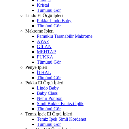
Kristal
Tümünü Gör
Lindo El Örgü İpleri
Pukka Lindo Baby
Tümünü Gör
Makrome İpleri
Pamuklu Taranabilir Makrome
AYAZ
GİLAN
MEHTAP
PUKKA
Tümünü Gör
Penye İpleri
İTHAL
Tümünü Gör
Pukka El Örgü İpleri
Lindo Baby
Baby Class
Nehir Ponpon
Simli Buklet Fantezi İplik
Tümünü Gör
Temiz İpek El Örgü İpleri
Temiz İpek Simli Kordenet
Tümünü Gör