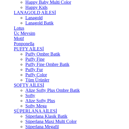
Happy Baby Multi Color
Happy Kids
LANAGOLD AİLESİ
Lanagold
Lanagold Batik
Lotus
Üç Mevsim
Motif
Ponponella
PUFFY AİLESİ
Puffy Ombre Batik
Puffy Fine
Puffy Fine Ombre Batik
Puffy Fur
Puffy Color
Tüm Ürünler
SOFTY AİLESİ
Alize Softy Plus Ombre Batik
Softy
Alize Softy Plus
Softy Mega
SÜPERLANA AİLESİ
Süperlana Klasik Batik
Süperlana Maxi Multi Color
Süperlana Megafil