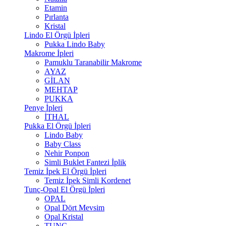
Etamin
Pırlanta
Kristal
Lindo El Örgü İpleri
Pukka Lindo Baby
Makrome İpleri
Pamuklu Taranabilir Makrome
AYAZ
GİLAN
MEHTAP
PUKKA
Penye İpleri
İTHAL
Pukka El Örgü İpleri
Lindo Baby
Baby Class
Nehir Ponpon
Simli Buklet Fantezi İplik
Temiz İpek El Örgü İpleri
Temiz İpek Simli Kordenet
Tunç-Opal El Örgü İpleri
OPAL
Opal Dört Mevsim
Opal Kristal
TUNÇ