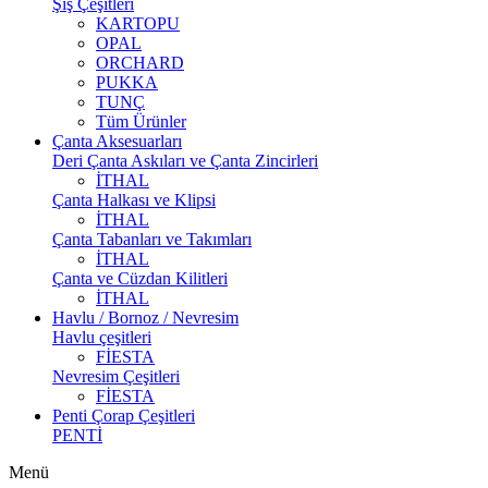
Şiş Çeşitleri
KARTOPU
OPAL
ORCHARD
PUKKA
TUNÇ
Tüm Ürünler
Çanta Aksesuarları
Deri Çanta Askıları ve Çanta Zincirleri
İTHAL
Çanta Halkası ve Klipsi
İTHAL
Çanta Tabanları ve Takımları
İTHAL
Çanta ve Cüzdan Kilitleri
İTHAL
Havlu / Bornoz / Nevresim
Havlu çeşitleri
FİESTA
Nevresim Çeşitleri
FİESTA
Penti Çorap Çeşitleri
PENTİ
Menü