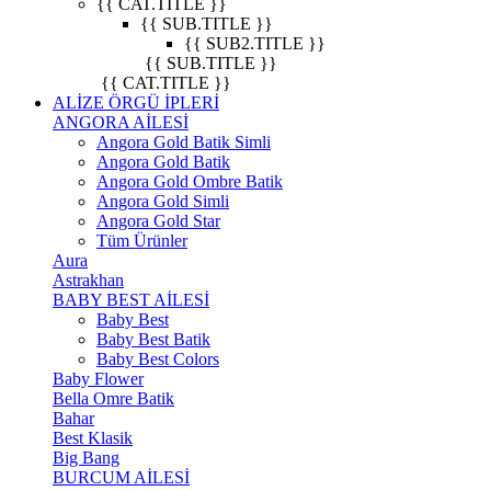
{{ CAT.TITLE }}
{{ SUB.TITLE }}
{{ SUB2.TITLE }}
{{ SUB.TITLE }}
{{ CAT.TITLE }}
ALİZE ÖRGÜ İPLERİ
ANGORA AİLESİ
Angora Gold Batik Simli
Angora Gold Batik
Angora Gold Ombre Batik
Angora Gold Simli
Angora Gold Star
Tüm Ürünler
Aura
Astrakhan
BABY BEST AİLESİ
Baby Best
Baby Best Batik
Baby Best Colors
Baby Flower
Bella Omre Batik
Bahar
Best Klasik
Big Bang
BURCUM AİLESİ