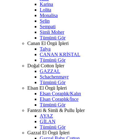
Karina
Lolita
Monalisa
Selin
Sempati
Simli Moher
Tümünü Gör
Canan El Örgü İpleri
Talya
CANAN KRİSTAL
Tümünü Gör
Doğal Cotton İpler
GAZZAL
Schachenmayr
Tümünü Gör
Elsan El Örgü İpleri
Elsan Çoraplık/Kalın
Elsan Çoraplık/İnce
Tümünü Gör
Fantezi & Simli & Pullu İpler
AYAZ
GİLAN
Tümünü Gör
Gazzal El Örgü İpleri
Gazzal Baby Cotton