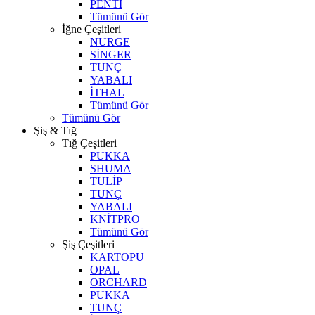
PENTİ
Tümünü Gör
İğne Çeşitleri
NURGE
SİNGER
TUNÇ
YABALI
İTHAL
Tümünü Gör
Tümünü Gör
Şiş & Tığ
Tığ Çeşitleri
PUKKA
SHUMA
TULİP
TUNÇ
YABALI
KNİTPRO
Tümünü Gör
Şiş Çeşitleri
KARTOPU
OPAL
ORCHARD
PUKKA
TUNÇ