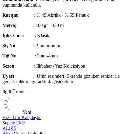
yapımında kullanılır.
Karışım
: % 45 Akrilik - % 55 Pamuk
Metraj
: 100 gr - 330 m
İplik Cinsi :
Klasik
Şiş No :
3,5mm-5mm
Tığ No :
2mm-4mm
Sezon :
İlkbahar / Yaz Koleksiyon
Uyarı
: Ürün resimleri Ekranda gözüken renkler ile
gerçek iplik rengi farklılık gösterebilir
İlgili Ürünler
Yeni
Hızlı Gör
Karşılaştır
H
Sepete Ekle
S
ALİZE
Alize Cotton Gold 964
A