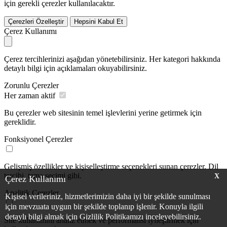
için gerekli çerezler kullanılacaktır.
Çerezleri Özelleştir
Hepsini Kabul Et
Çerez Kullanımı
Çerez tercihlerinizi aşağıdan yönetebilirsiniz. Her kategori hakkında
detaylı bilgi için açıklamaları okuyabilirsiniz.
Zorunlu Çerezler
Her zaman aktif
Bu çerezler web sitesinin temel işlevlerini yerine getirmek için
gereklidir.
Fonksiyonel Çerezler
Gelişmiş özellikler ve kişiselleştirme seçenekleri sunan çerezler. Dil
tercihi, tema seçimi gibi.
X
Çerez Kullanımı
Analitik Çerezler
Kişisel verileriniz, hizmetlerimizin daha iyi bir şekilde sunulması
için mevzuata uygun bir şekilde toplanıp işlenir. Konuyla ilgili
detaylı bilgi almak için Gizlilik Politikamızı inceleyebilirsiniz.
Site kullanımını analiz etmek ve performansı iyileştirmek için