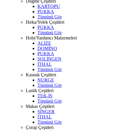
Düğme Çeşitleri
KARTOPU
PUKKA
Tümünü Gör
Hırka/Yelek Çeşitleri
PUKKA
Tümünü Gör
Hobi/Yardımcı Malzemeleri
ALİZE
DOMİNO
PUKKA
SOLİNGEN
İTHAL
Tümünü Gör
Kasnak Çeşitleri
NURGE
Tümünü Gör
Lastik Çeşitleri
TEK-İŞ
Tümünü Gör
Makas Çeşitleri
SİNGER
İTHAL
Tümünü Gör
Çorap Çeşitleri