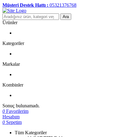
Müşteri Destek Hattı :
05321376768
Ara
Ürünler
Kategoriler
Markalar
Kombinler
Sonuç bulunamadı.
0
Favorilerim
Hesabım
0
Sepetim
Tüm Kategoriler