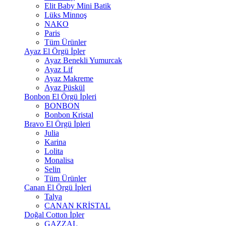
Elit Baby Mini Batik
Lüks Minnoş
NAKO
Paris
Tüm Ürünler
Ayaz El Örgü İpler
Ayaz Benekli Yumurcak
Ayaz Lif
Ayaz Makreme
Ayaz Püskül
Bonbon El Örgü İpleri
BONBON
Bonbon Kristal
Bravo El Örgü İpleri
Julia
Karina
Lolita
Monalisa
Selin
Tüm Ürünler
Canan El Örgü İpleri
Talya
CANAN KRİSTAL
Doğal Cotton İpler
GAZZAL