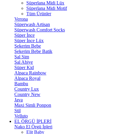
Süperlana Midi Lüx
Süperlana Midi Motif
Tüm Ürünler
Verona
Süperwash Artisan
Süperwash Comfort Socks
Süper İnce
Süper İnce Lüx
Şekerim Bebe
Şekerim Bebe Batik
Şal Sim
Şal Abiye
Süper Kid
Alpaca Rainbow
Alpaca Royal
Bambu
Country Lux
Country New
Java
Maxi Simli Ponpon
Stil
Velluto
EL ÖRGÜ İPLERİ
Nako El Örgü İpleri
Elit Baby