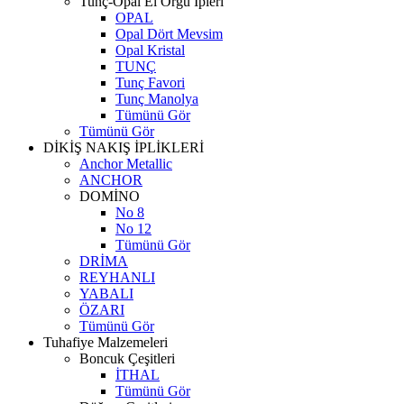
Tunç-Opal El Örgü İpleri
OPAL
Opal Dört Mevsim
Opal Kristal
TUNÇ
Tunç Favori
Tunç Manolya
Tümünü Gör
Tümünü Gör
DİKİŞ NAKIŞ İPLİKLERİ
Anchor Metallic
ANCHOR
DOMİNO
No 8
No 12
Tümünü Gör
DRİMA
REYHANLI
YABALI
ÖZARI
Tümünü Gör
Tuhafiye Malzemeleri
Boncuk Çeşitleri
İTHAL
Tümünü Gör