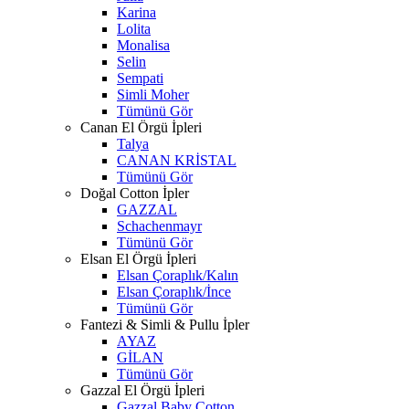
Karina
Lolita
Monalisa
Selin
Sempati
Simli Moher
Tümünü Gör
Canan El Örgü İpleri
Talya
CANAN KRİSTAL
Tümünü Gör
Doğal Cotton İpler
GAZZAL
Schachenmayr
Tümünü Gör
Elsan El Örgü İpleri
Elsan Çoraplık/Kalın
Elsan Çoraplık/İnce
Tümünü Gör
Fantezi & Simli & Pullu İpler
AYAZ
GİLAN
Tümünü Gör
Gazzal El Örgü İpleri
Gazzal Baby Cotton