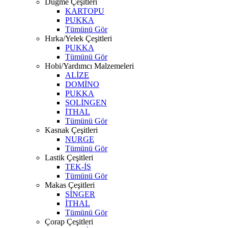
Düğme Çeşitleri
KARTOPU
PUKKA
Tümünü Gör
Hırka/Yelek Çeşitleri
PUKKA
Tümünü Gör
Hobi/Yardımcı Malzemeleri
ALİZE
DOMİNO
PUKKA
SOLİNGEN
İTHAL
Tümünü Gör
Kasnak Çeşitleri
NURGE
Tümünü Gör
Lastik Çeşitleri
TEK-İŞ
Tümünü Gör
Makas Çeşitleri
SİNGER
İTHAL
Tümünü Gör
Çorap Çeşitleri