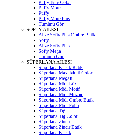
Puffy Fıne Color
Puffy More
Puffy
Puffy More Plus
Tümünü Gör
SOFTY AİLESİ
Alize Softy Plus Ombre Batik
Softy
Alize Softy Plus
Softy Mega
Tümünü Gör
SÜPERLANA AİLESİ
Süperlana Klasik Batik
Süperlana Maxi Multi Color
Süperlana Megafil
Süperlana Midi Lüx
Süperlana Midi Motif
Süperlana Midi Mozaic
Süperlana Midi Ombre Batik
Süperlana Midi Pullu
Süperlana Tığ
Süperlana Tığ Color
Süperlana Zincir
Süperlana Zincir Batik
Süperlana Klasik