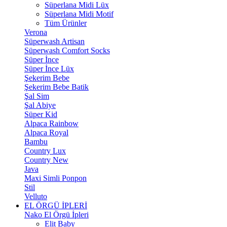
Süperlana Midi Lüx
Süperlana Midi Motif
Tüm Ürünler
Verona
Süperwash Artisan
Süperwash Comfort Socks
Süper İnce
Süper İnce Lüx
Şekerim Bebe
Şekerim Bebe Batik
Şal Sim
Şal Abiye
Süper Kid
Alpaca Rainbow
Alpaca Royal
Bambu
Country Lux
Country New
Java
Maxi Simli Ponpon
Stil
Velluto
EL ÖRGÜ İPLERİ
Nako El Örgü İpleri
Elit Baby