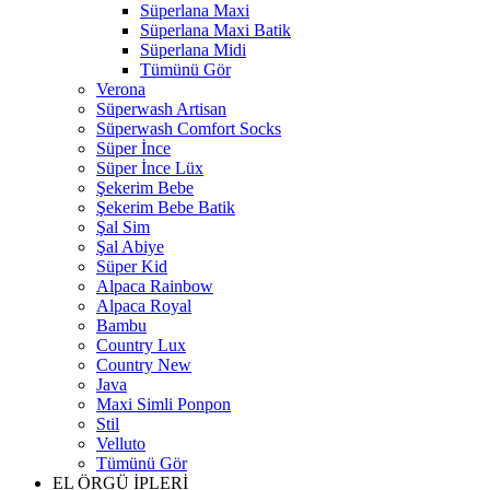
Süperlana Maxi
Süperlana Maxi Batik
Süperlana Midi
Tümünü Gör
Verona
Süperwash Artisan
Süperwash Comfort Socks
Süper İnce
Süper İnce Lüx
Şekerim Bebe
Şekerim Bebe Batik
Şal Sim
Şal Abiye
Süper Kid
Alpaca Rainbow
Alpaca Royal
Bambu
Country Lux
Country New
Java
Maxi Simli Ponpon
Stil
Velluto
Tümünü Gör
EL ÖRGÜ İPLERİ