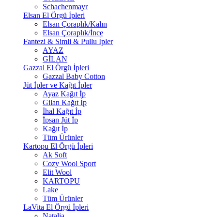
Schachenmayr
Elsan El Örgü İpleri
Elsan Çoraplık/Kalın
Elsan Çoraplık/İnce
Fantezi & Simli & Pullu İpler
AYAZ
GİLAN
Gazzal El Örgü İpleri
Gazzal Baby Cotton
Jüt İpler ve Kağıt İpler
Ayaz Kağıt İp
Gilan Kağıt İp
İhal Kağıt İp
İpsan Jüt İp
Kağıt İp
Tüm Ürünler
Kartopu El Örgü İpleri
Ak Soft
Cozy Wool Sport
Elit Wool
KARTOPU
Lake
Tüm Ürünler
LaVita El Örgü İpleri
Natalia