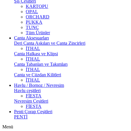
Şiş Çeşitleri
KARTOPU
OPAL
ORCHARD
PUKKA
TUNÇ
Tüm Ürünler
Çanta Aksesuarları
Deri Çanta Askıları ve Çanta Zincirleri
İTHAL
Çanta Halkası ve Klipsi
İTHAL
Çanta Tabanları ve Takımları
İTHAL
Çanta ve Cüzdan Kilitleri
İTHAL
Havlu / Bornoz / Nevresim
Havlu çeşitleri
FİESTA
Nevresim Çeşitleri
FİESTA
Penti Çorap Çeşitleri
PENTİ
Menü