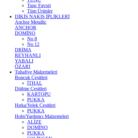
Tunç Favori
Tüm Ürünler
DİKİŞ NAKIŞ İPLİKLERİ
Anchor Metallic
ANCHOR
DOMİNO
No 8
No 12
DRİMA
REYHANLI
YABALI
ÖZARI
Tuhafiye Malzemeleri
Boncuk Çeşitleri
İTHAL
Düğme Çeşitleri
KARTOPU
PUKKA
Hırka/Yelek Çeşitleri
PUKKA
Hobi/Yardımcı Malzemeleri
ALİZE
DOMİNO
PUKKA