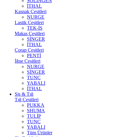
SOLİNGEN
İTHAL
Kasnak Çeşitleri
NURGE
Lastik Çeşitleri
TEK-İŞ
Makas Çeşitleri
SİNGER
İTHAL
Çorap Çeşitleri
PENTİ
İğne Çeşitleri
NURGE
SİNGER
TUNÇ
YABALI
İTHAL
Şiş & Tığ
Tığ Çeşitleri
PUKKA
SHUMA
TULİP
TUNÇ
YABALI
Tüm Ürünler