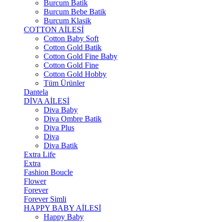
Burcum Batik
Burcum Bebe Batik
Burcum Klasik
COTTON AİLESİ
Cotton Baby Soft
Cotton Gold Batik
Cotton Gold Fine Baby
Cotton Gold Fine
Cotton Gold Hobby
Tüm Ürünler
Dantela
DİVA AİLESİ
Diva Baby
Diva Ombre Batik
Diva Plus
Diva
Diva Batik
Extra Life
Extra
Fashion Boucle
Flower
Forever
Forever Simli
HAPPY BABY AİLESİ
Happy Baby