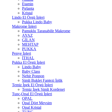
Etamin
Pırlanta
Kristal
Lindo El Örgü İpleri
Pukka Lindo Baby
Makrome İpleri
Pamuklu Taranabilir Makrome
AYAZ
GİLAN
MEHTAP
PUKKA
Penye İpleri
İTHAL
Pukka El Örgü İpleri
Lindo Baby
Baby Class
Nehir Ponpon
Simli Buklet Fantezi İplik
Temiz İpek El Örgü İpleri
Temiz İpek Simli Kordenet
Tunç-Opal El Örgü İpleri
OPAL
Opal Dört Mevsim
Opal Kristal
TUNÇ