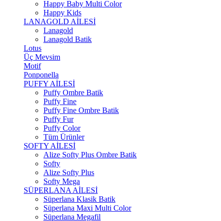
Happy Baby Multi Color
Happy Kids
LANAGOLD AİLESİ
Lanagold
Lanagold Batik
Lotus
Üç Mevsim
Motif
Ponponella
PUFFY AİLESİ
Puffy Ombre Batik
Puffy Fine
Puffy Fine Ombre Batik
Puffy Fur
Puffy Color
Tüm Ürünler
SOFTY AİLESİ
Alize Softy Plus Ombre Batik
Softy
Alize Softy Plus
Softy Mega
SÜPERLANA AİLESİ
Süperlana Klasik Batik
Süperlana Maxi Multi Color
Süperlana Megafil