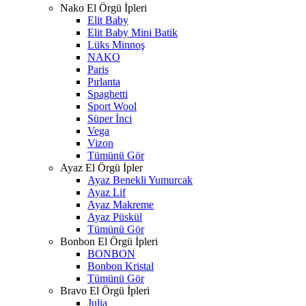
Nako El Örgü İpleri
Elit Baby
Elit Baby Mini Batik
Lüks Minnoş
NAKO
Paris
Pırlanta
Spaghetti
Sport Wool
Süper İnci
Vega
Vizon
Tümünü Gör
Ayaz El Örgü İpler
Ayaz Benekli Yumurcak
Ayaz Lif
Ayaz Makreme
Ayaz Püskül
Tümünü Gör
Bonbon El Örgü İpleri
BONBON
Bonbon Kristal
Tümünü Gör
Bravo El Örgü İpleri
Julia