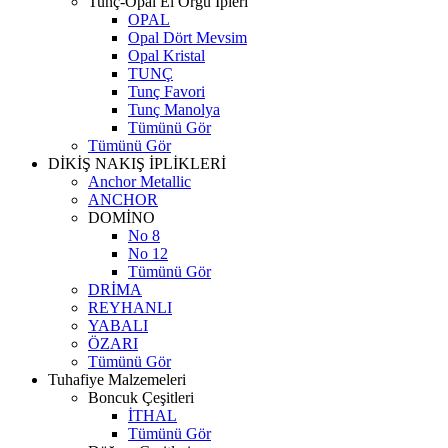
Tunç-Opal El Örgü İpleri
OPAL
Opal Dört Mevsim
Opal Kristal
TUNÇ
Tunç Favori
Tunç Manolya
Tümünü Gör
Tümünü Gör
DİKİŞ NAKIŞ İPLİKLERİ
Anchor Metallic
ANCHOR
DOMİNO
No 8
No 12
Tümünü Gör
DRİMA
REYHANLI
YABALI
ÖZARI
Tümünü Gör
Tuhafiye Malzemeleri
Boncuk Çeşitleri
İTHAL
Tümünü Gör