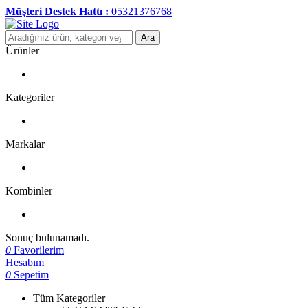
Müşteri Destek Hattı :
05321376768
Ara
Ürünler
Kategoriler
Markalar
Kombinler
Sonuç bulunamadı.
0
Favorilerim
Hesabım
0
Sepetim
Tüm Kategoriler