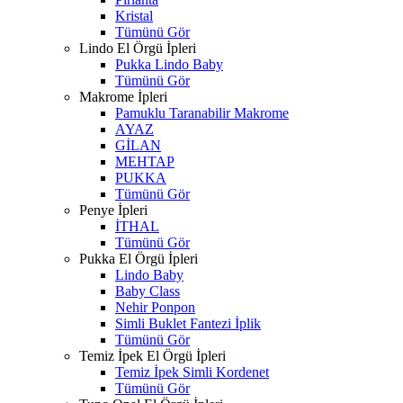
Kristal
Tümünü Gör
Lindo El Örgü İpleri
Pukka Lindo Baby
Tümünü Gör
Makrome İpleri
Pamuklu Taranabilir Makrome
AYAZ
GİLAN
MEHTAP
PUKKA
Tümünü Gör
Penye İpleri
İTHAL
Tümünü Gör
Pukka El Örgü İpleri
Lindo Baby
Baby Class
Nehir Ponpon
Simli Buklet Fantezi İplik
Tümünü Gör
Temiz İpek El Örgü İpleri
Temiz İpek Simli Kordenet
Tümünü Gör