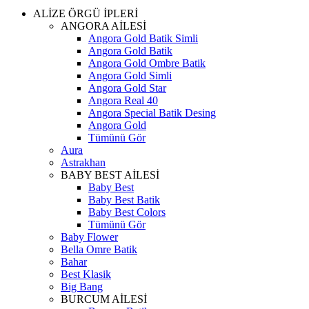
ALİZE ÖRGÜ İPLERİ
ANGORA AİLESİ
Angora Gold Batik Simli
Angora Gold Batik
Angora Gold Ombre Batik
Angora Gold Simli
Angora Gold Star
Angora Real 40
Angora Special Batik Desing
Angora Gold
Tümünü Gör
Aura
Astrakhan
BABY BEST AİLESİ
Baby Best
Baby Best Batik
Baby Best Colors
Tümünü Gör
Baby Flower
Bella Omre Batik
Bahar
Best Klasik
Big Bang
BURCUM AİLESİ