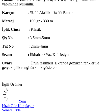
yapımında kullanılır.
Karışım
: % 45 Akrilik - % 55 Pamuk
Metraj
: 100 gr - 330 m
İplik Cinsi :
Klasik
Şiş No :
3,5mm-5mm
Tığ No :
2mm-4mm
Sezon :
İlkbahar / Yaz Koleksiyon
Uyarı
: Ürün resimleri Ekranda gözüken renkler ile
gerçek iplik rengi farklılık gösterebilir
İlgili Ürünler
Yeni
Hızlı Gör
Karşılaştır
H
Sepete Ekle
S