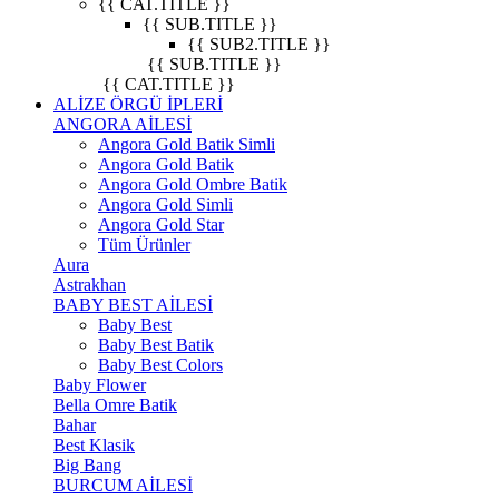
{{ CAT.TITLE }}
{{ SUB.TITLE }}
{{ SUB2.TITLE }}
{{ SUB.TITLE }}
{{ CAT.TITLE }}
ALİZE ÖRGÜ İPLERİ
ANGORA AİLESİ
Angora Gold Batik Simli
Angora Gold Batik
Angora Gold Ombre Batik
Angora Gold Simli
Angora Gold Star
Tüm Ürünler
Aura
Astrakhan
BABY BEST AİLESİ
Baby Best
Baby Best Batik
Baby Best Colors
Baby Flower
Bella Omre Batik
Bahar
Best Klasik
Big Bang
BURCUM AİLESİ