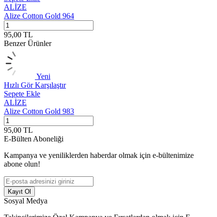
ALİZE
Alize Cotton Gold 964
A
95,00
TL
9
Benzer Ürünler
Yeni
Hızlı Gör
Karşılaştır
H
Sepete Ekle
S
ALİZE
Alize Cotton Gold 983
A
95,00
TL
9
E-Bülten Aboneliği
Kampanya ve yeniliklerden haberdar olmak için e-bültenimize
abone olun!
Kayıt Ol
Sosyal Medya