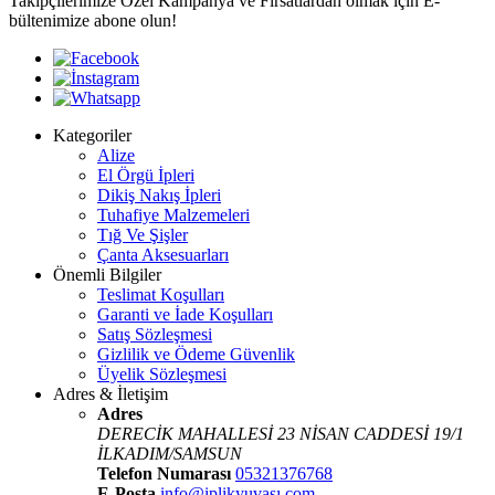
Takipçilerimize Özel Kampanya ve Fırsatlardan olmak için E-
bültenimize abone olun!
Kategoriler
Alize
El Örgü İpleri
Dikiş Nakış İpleri
Tuhafiye Malzemeleri
Tığ Ve Şişler
Çanta Aksesuarları
Önemli Bilgiler
Teslimat Koşulları
Garanti ve İade Koşulları
Satış Sözleşmesi
Gizlilik ve Ödeme Güvenlik
Üyelik Sözleşmesi
Adres & İletişim
Adres
DERECİK MAHALLESİ 23 NİSAN CADDESİ 19/1
İLKADIM/SAMSUN
Telefon Numarası
05321376768
E-Posta
info@iplikyuvası.com