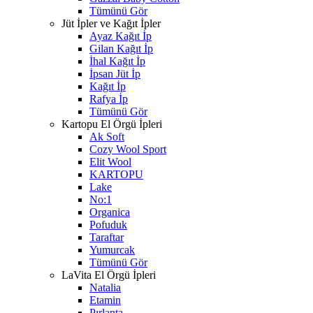
Tümünü Gör
Jüt İpler ve Kağıt İpler
Ayaz Kağıt İp
Gilan Kağıt İp
İhal Kağıt İp
İpsan Jüt İp
Kağıt İp
Rafya İp
Tümünü Gör
Kartopu El Örgü İpleri
Ak Soft
Cozy Wool Sport
Elit Wool
KARTOPU
Lake
No:1
Organica
Pofuduk
Taraftar
Yumurcak
Tümünü Gör
LaVita El Örgü İpleri
Natalia
Etamin
Pırlanta