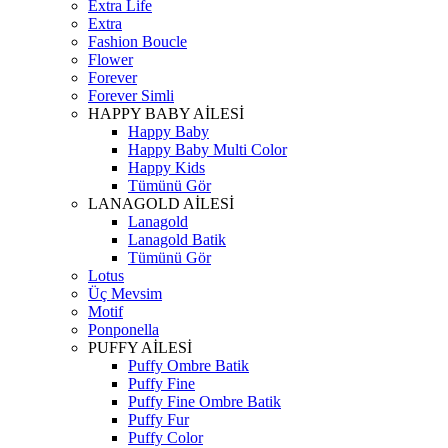
Extra Life
Extra
Fashion Boucle
Flower
Forever
Forever Simli
HAPPY BABY AİLESİ
Happy Baby
Happy Baby Multi Color
Happy Kids
Tümünü Gör
LANAGOLD AİLESİ
Lanagold
Lanagold Batik
Tümünü Gör
Lotus
Üç Mevsim
Motif
Ponponella
PUFFY AİLESİ
Puffy Ombre Batik
Puffy Fine
Puffy Fine Ombre Batik
Puffy Fur
Puffy Color