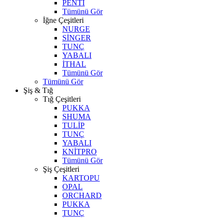
PENTİ
Tümünü Gör
İğne Çeşitleri
NURGE
SİNGER
TUNÇ
YABALI
İTHAL
Tümünü Gör
Tümünü Gör
Şiş & Tığ
Tığ Çeşitleri
PUKKA
SHUMA
TULİP
TUNÇ
YABALI
KNİTPRO
Tümünü Gör
Şiş Çeşitleri
KARTOPU
OPAL
ORCHARD
PUKKA
TUNÇ