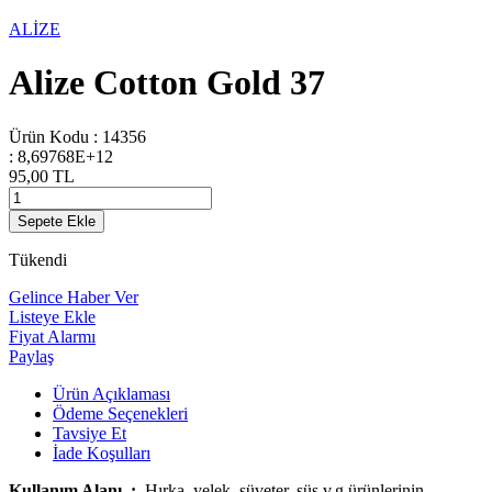
ALİZE
Alize Cotton Gold 37
Ürün Kodu :
14356
:
8,69768E+12
95,00
TL
Sepete Ekle
Tükendi
Gelince Haber Ver
Listeye Ekle
Fiyat Alarmı
Paylaş
Ürün Açıklaması
Ödeme Seçenekleri
Tavsiye Et
İade Koşulları
Kullanım Alanı :
Hırka, yelek, süveter, süs v.g.ürünlerinin