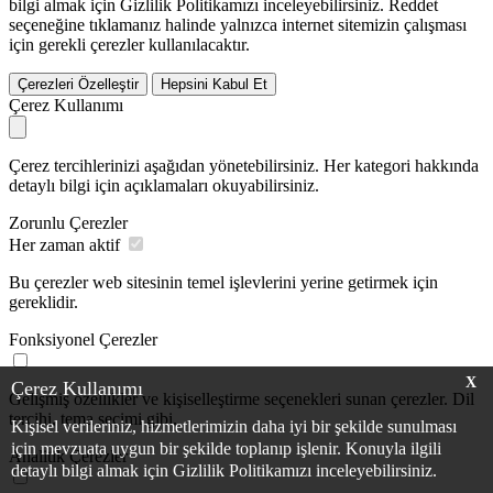
bilgi almak için Gizlilik Politikamızı inceleyebilirsiniz.
Reddet
seçeneğine tıklamanız halinde yalnızca internet sitemizin çalışması
için gerekli çerezler kullanılacaktır.
Çerezleri Özelleştir
Hepsini Kabul Et
Çerez Kullanımı
Çerez tercihlerinizi aşağıdan yönetebilirsiniz. Her kategori hakkında
detaylı bilgi için açıklamaları okuyabilirsiniz.
Zorunlu Çerezler
Her zaman aktif
Bu çerezler web sitesinin temel işlevlerini yerine getirmek için
gereklidir.
Fonksiyonel Çerezler
X
Çerez Kullanımı
Gelişmiş özellikler ve kişiselleştirme seçenekleri sunan çerezler. Dil
tercihi, tema seçimi gibi.
Kişisel verileriniz, hizmetlerimizin daha iyi bir şekilde sunulması
için mevzuata uygun bir şekilde toplanıp işlenir. Konuyla ilgili
Analitik Çerezler
detaylı bilgi almak için Gizlilik Politikamızı inceleyebilirsiniz.