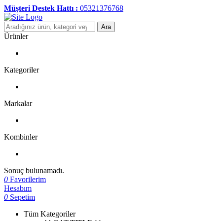
Müşteri Destek Hattı :
05321376768
Ara
Ürünler
Kategoriler
Markalar
Kombinler
Sonuç bulunamadı.
0
Favorilerim
Hesabım
0
Sepetim
Tüm Kategoriler