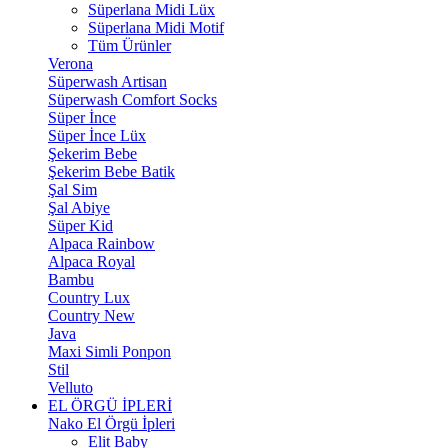
Süperlana Midi Lüx
Süperlana Midi Motif
Tüm Ürünler
Verona
Süperwash Artisan
Süperwash Comfort Socks
Süper İnce
Süper İnce Lüx
Şekerim Bebe
Şekerim Bebe Batik
Şal Sim
Şal Abiye
Süper Kid
Alpaca Rainbow
Alpaca Royal
Bambu
Country Lux
Country New
Java
Maxi Simli Ponpon
Stil
Velluto
EL ÖRGÜ İPLERİ
Nako El Örgü İpleri
Elit Baby