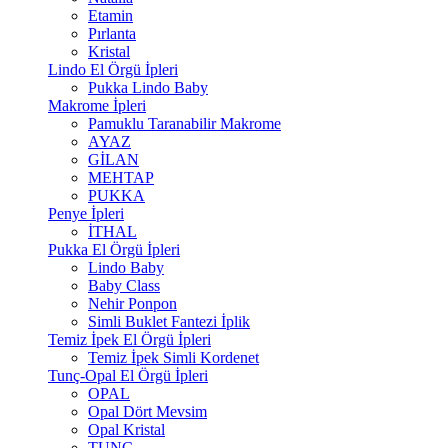
Etamin
Pırlanta
Kristal
Lindo El Örgü İpleri
Pukka Lindo Baby
Makrome İpleri
Pamuklu Taranabilir Makrome
AYAZ
GİLAN
MEHTAP
PUKKA
Penye İpleri
İTHAL
Pukka El Örgü İpleri
Lindo Baby
Baby Class
Nehir Ponpon
Simli Buklet Fantezi İplik
Temiz İpek El Örgü İpleri
Temiz İpek Simli Kordenet
Tunç-Opal El Örgü İpleri
OPAL
Opal Dört Mevsim
Opal Kristal
TUNÇ