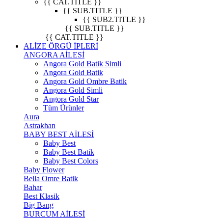
{{ CAT.TITLE }}
{{ SUB.TITLE }}
{{ SUB2.TITLE }}
{{ SUB.TITLE }}
{{ CAT.TITLE }}
ALİZE ÖRGÜ İPLERİ
ANGORA AİLESİ
Angora Gold Batik Simli
Angora Gold Batik
Angora Gold Ombre Batik
Angora Gold Simli
Angora Gold Star
Tüm Ürünler
Aura
Astrakhan
BABY BEST AİLESİ
Baby Best
Baby Best Batik
Baby Best Colors
Baby Flower
Bella Omre Batik
Bahar
Best Klasik
Big Bang
BURCUM AİLESİ