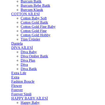
Burcum Batik
Burcum Bebe Batik
Burcum Klasik
COTTON AİLESİ
Cotton Baby Soft
Cotton Gold Batik
Cotton Gold Fine Baby
Cotton Gold Fine
Cotton Gold Hobby
Tüm Ürünler
Dantela
DİVA AİLESİ
Diva Baby
Diva Ombre Batik
Diva Plus
Diva
Diva Batik
Extra Life
Extra
Fashion Boucle
Flower
Forever
Forever Simli
HAPPY BABY AİLESİ
Happy Baby