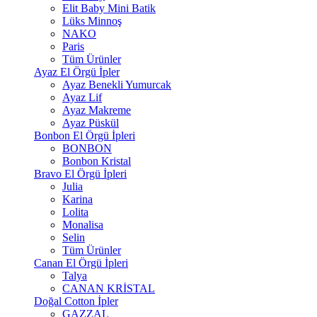
Elit Baby Mini Batik
Lüks Minnoş
NAKO
Paris
Tüm Ürünler
Ayaz El Örgü İpler
Ayaz Benekli Yumurcak
Ayaz Lif
Ayaz Makreme
Ayaz Püskül
Bonbon El Örgü İpleri
BONBON
Bonbon Kristal
Bravo El Örgü İpleri
Julia
Karina
Lolita
Monalisa
Selin
Tüm Ürünler
Canan El Örgü İpleri
Talya
CANAN KRİSTAL
Doğal Cotton İpler
GAZZAL