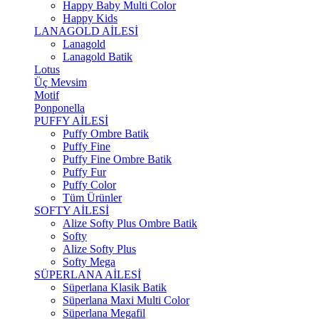
Happy Baby Multi Color
Happy Kids
LANAGOLD AİLESİ
Lanagold
Lanagold Batik
Lotus
Üç Mevsim
Motif
Ponponella
PUFFY AİLESİ
Puffy Ombre Batik
Puffy Fine
Puffy Fine Ombre Batik
Puffy Fur
Puffy Color
Tüm Ürünler
SOFTY AİLESİ
Alize Softy Plus Ombre Batik
Softy
Alize Softy Plus
Softy Mega
SÜPERLANA AİLESİ
Süperlana Klasik Batik
Süperlana Maxi Multi Color
Süperlana Megafil