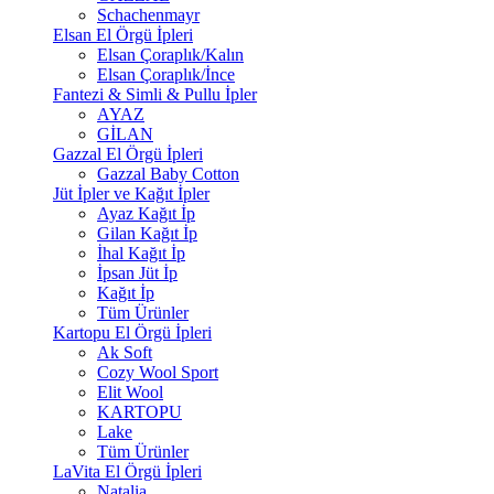
Schachenmayr
Elsan El Örgü İpleri
Elsan Çoraplık/Kalın
Elsan Çoraplık/İnce
Fantezi & Simli & Pullu İpler
AYAZ
GİLAN
Gazzal El Örgü İpleri
Gazzal Baby Cotton
Jüt İpler ve Kağıt İpler
Ayaz Kağıt İp
Gilan Kağıt İp
İhal Kağıt İp
İpsan Jüt İp
Kağıt İp
Tüm Ürünler
Kartopu El Örgü İpleri
Ak Soft
Cozy Wool Sport
Elit Wool
KARTOPU
Lake
Tüm Ürünler
LaVita El Örgü İpleri
Natalia