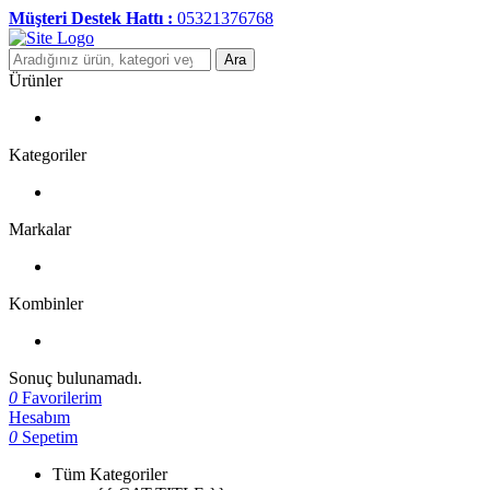
Müşteri Destek Hattı :
05321376768
Ara
Ürünler
Kategoriler
Markalar
Kombinler
Sonuç bulunamadı.
0
Favorilerim
Hesabım
0
Sepetim
Tüm Kategoriler