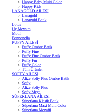
Happy Baby Multi Color
Happy Kids
LANAGOLD AİLESİ
Lanagold
Lanagold Batik
Lotus
Üç Mevsim
Motif
Ponponella
PUFFY AİLESİ
Puffy Ombre Batik
Puffy Fine
Puffy Fine Ombre Batik
Puffy Fur
Puffy Color
Tüm Ürünler
SOFTY AİLESİ
Alize Softy Plus Ombre Batik
Softy
Alize Softy Plus
Softy Mega
SÜPERLANA AİLESİ
Süperlana Klasik Batik
Süperlana Maxi Multi Color
Süperlana Megafil