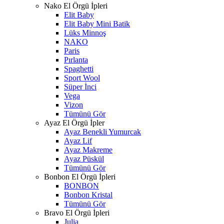
Nako El Örgü İpleri
Elit Baby
Elit Baby Mini Batik
Lüks Minnoş
NAKO
Paris
Pırlanta
Spaghetti
Sport Wool
Süper İnci
Vega
Vizon
Tümünü Gör
Ayaz El Örgü İpler
Ayaz Benekli Yumurcak
Ayaz Lif
Ayaz Makreme
Ayaz Püskül
Tümünü Gör
Bonbon El Örgü İpleri
BONBON
Bonbon Kristal
Tümünü Gör
Bravo El Örgü İpleri
Julia