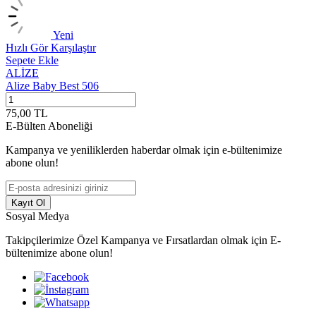
Yeni
Hızlı Gör
Karşılaştır
H
Sepete Ekle
S
ALİZE
Alize Baby Best 506
A
75,00
TL
7
E-Bülten Aboneliği
Kampanya ve yeniliklerden haberdar olmak için e-bültenimize
abone olun!
Kayıt Ol
Sosyal Medya
Takipçilerimize Özel Kampanya ve Fırsatlardan olmak için E-
bültenimize abone olun!