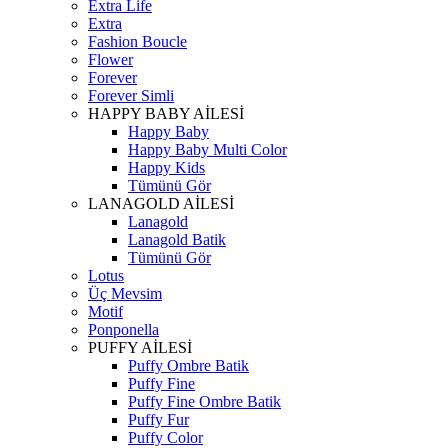
Extra Life
Extra
Fashion Boucle
Flower
Forever
Forever Simli
HAPPY BABY AİLESİ
Happy Baby
Happy Baby Multi Color
Happy Kids
Tümünü Gör
LANAGOLD AİLESİ
Lanagold
Lanagold Batik
Tümünü Gör
Lotus
Üç Mevsim
Motif
Ponponella
PUFFY AİLESİ
Puffy Ombre Batik
Puffy Fine
Puffy Fine Ombre Batik
Puffy Fur
Puffy Color