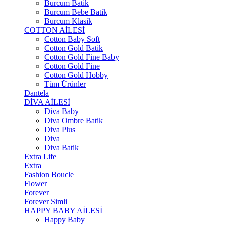
Burcum Batik
Burcum Bebe Batik
Burcum Klasik
COTTON AİLESİ
Cotton Baby Soft
Cotton Gold Batik
Cotton Gold Fine Baby
Cotton Gold Fine
Cotton Gold Hobby
Tüm Ürünler
Dantela
DİVA AİLESİ
Diva Baby
Diva Ombre Batik
Diva Plus
Diva
Diva Batik
Extra Life
Extra
Fashion Boucle
Flower
Forever
Forever Simli
HAPPY BABY AİLESİ
Happy Baby