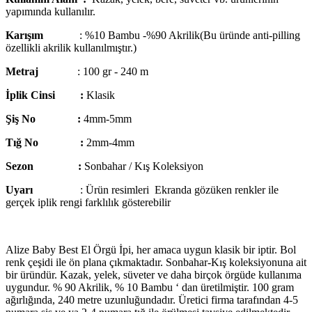
yapımında kullanılır.
Karışım
: %10 Bambu -%90 Akrilik(Bu üründe anti-pilling
özellikli akrilik kullanılmıştır.)
Metraj
: 100 gr - 240 m
İplik Cinsi :
Klasik
Şiş No :
4mm-5mm
Tığ No :
2mm-4mm
Sezon :
Sonbahar / Kış Koleksiyon
Uyarı
: Ürün resimleri Ekranda gözüken renkler ile
gerçek iplik rengi farklılık gösterebilir
Alize Baby Best El Örgü İpi, her amaca uygun klasik bir iptir. Bol
renk çeşidi ile ön plana çıkmaktadır. Sonbahar-Kış koleksiyonuna ait
bir üründür. Kazak, yelek, süveter ve daha birçok örgüde kullanıma
uygundur. % 90 Akrilik, % 10 Bambu ‘ dan üretilmiştir. 100 gram
ağırlığında, 240 metre uzunluğundadır. Üretici firma tarafından 4-5