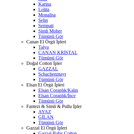
Karina
Lolita
Monalisa
Selin
Sempati
Simli Moher
Tümünü Gör
Canan El Örgü İpleri
Talya
CANAN KRİSTAL
Tümünü Gör
Doğal Cotton İpler
GAZZAL
Schachenmayr
Tümünü Gör
Elsan El Örgü İpleri
Elsan Çoraplık/Kalın
Elsan Çoraplık/İnce
Tümünü Gör
Fantezi & Simli & Pullu İpler
AYAZ
GİLAN
Tümünü Gör
Gazzal El Örgü İpleri
Gazzal Baby Cotton