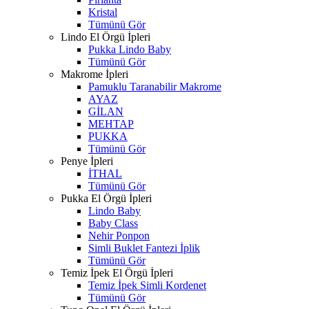
Kristal
Tümünü Gör
Lindo El Örgü İpleri
Pukka Lindo Baby
Tümünü Gör
Makrome İpleri
Pamuklu Taranabilir Makrome
AYAZ
GİLAN
MEHTAP
PUKKA
Tümünü Gör
Penye İpleri
İTHAL
Tümünü Gör
Pukka El Örgü İpleri
Lindo Baby
Baby Class
Nehir Ponpon
Simli Buklet Fantezi İplik
Tümünü Gör
Temiz İpek El Örgü İpleri
Temiz İpek Simli Kordenet
Tümünü Gör