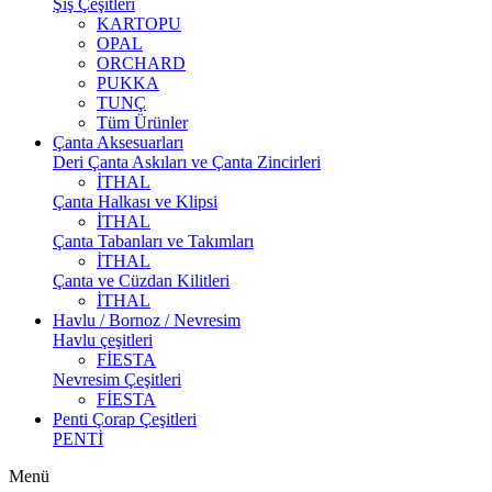
Şiş Çeşitleri
KARTOPU
OPAL
ORCHARD
PUKKA
TUNÇ
Tüm Ürünler
Çanta Aksesuarları
Deri Çanta Askıları ve Çanta Zincirleri
İTHAL
Çanta Halkası ve Klipsi
İTHAL
Çanta Tabanları ve Takımları
İTHAL
Çanta ve Cüzdan Kilitleri
İTHAL
Havlu / Bornoz / Nevresim
Havlu çeşitleri
FİESTA
Nevresim Çeşitleri
FİESTA
Penti Çorap Çeşitleri
PENTİ
Menü