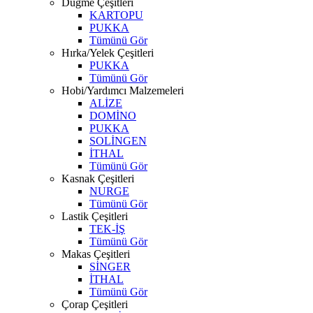
Düğme Çeşitleri
KARTOPU
PUKKA
Tümünü Gör
Hırka/Yelek Çeşitleri
PUKKA
Tümünü Gör
Hobi/Yardımcı Malzemeleri
ALİZE
DOMİNO
PUKKA
SOLİNGEN
İTHAL
Tümünü Gör
Kasnak Çeşitleri
NURGE
Tümünü Gör
Lastik Çeşitleri
TEK-İŞ
Tümünü Gör
Makas Çeşitleri
SİNGER
İTHAL
Tümünü Gör
Çorap Çeşitleri