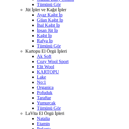
Tümünü Gör
Jüt İpler ve Kağıt İpler
Ayaz Kağıt İp
Gilan Kağıt İp
İhal Kağıt İp
İpsan Jüt İp
Kağıt İp
Rafya İp
Tümünü Gör
Kartopu El Örgü İpleri
Ak Soft
Cozy Wool Sport
Elit Wool
KARTOPU
Lake
No:1
Organica
Pofuduk
Taraftar
Yumurcak
Tümünü Gör
LaVita El Örgü İpleri
Natalia
Etamin
Pırlanta