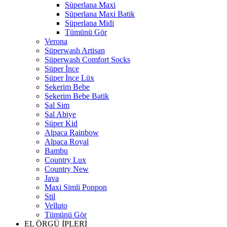
Süperlana Maxi
Süperlana Maxi Batik
Süperlana Midi
Tümünü Gör
Verona
Süperwash Artisan
Süperwash Comfort Socks
Süper İnce
Süper İnce Lüx
Şekerim Bebe
Şekerim Bebe Batik
Şal Sim
Şal Abiye
Süper Kid
Alpaca Rainbow
Alpaca Royal
Bambu
Country Lux
Country New
Java
Maxi Simli Ponpon
Stil
Velluto
Tümünü Gör
EL ÖRGÜ İPLERİ