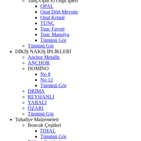
Tunç-Opal El Örgü İpleri
OPAL
Opal Dört Mevsim
Opal Kristal
TUNÇ
Tunç Favori
Tunç Manolya
Tümünü Gör
Tümünü Gör
DİKİŞ NAKIŞ İPLİKLERİ
Anchor Metallic
ANCHOR
DOMİNO
No 8
No 12
Tümünü Gör
DRİMA
REYHANLI
YABALI
ÖZARI
Tümünü Gör
Tuhafiye Malzemeleri
Boncuk Çeşitleri
İTHAL
Tümünü Gör