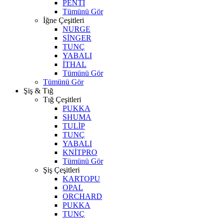
PENTİ
Tümünü Gör
İğne Çeşitleri
NURGE
SİNGER
TUNÇ
YABALI
İTHAL
Tümünü Gör
Tümünü Gör
Şiş & Tığ
Tığ Çeşitleri
PUKKA
SHUMA
TULİP
TUNÇ
YABALI
KNİTPRO
Tümünü Gör
Şiş Çeşitleri
KARTOPU
OPAL
ORCHARD
PUKKA
TUNÇ