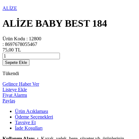
ALİZE
ALİZE BABY BEST 184
Ürün Kodu :
12800
:
8697678055467
75,00
TL
Sepete Ekle
Tükendi
Gelince Haber Ver
Listeye Ekle
Fiyat Alarmı
Paylaş
Ürün Açıklaması
Ödeme Seçenekleri
Tavsiye Et
İade Koşulları
Kullanım Alanı :
Kazak, yelek, bere, süveter vb. ürünlerinin