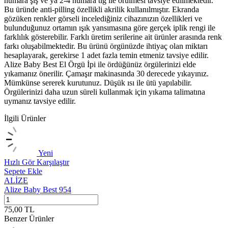
numara şiş ve ya 2-4 numara tığ ile örülmesi tavsiye edilmektedir.
Bu üründe anti-pilling özellikli akrilik kullanılmıştır. Ekranda
gözüken renkler görseli incelediğiniz cihazınızın özellikleri ve
bulunduğunuz ortamın ışık yansımasına göre gerçek iplik rengi ile
farklılık gösterebilir. Farklı üretim serilerine ait ürünler arasında renk
farkı oluşabilmektedir. Bu ürünü örgünüzde ihtiyaç olan miktarı
hesaplayarak, gerekirse 1 adet fazla temin etmeniz tavsiye edilir.
Alize Baby Best El Örgü İpi ile ördüğünüz örgülerinizi elde
yıkamanız önerilir. Çamaşır makinasında 30 derecede yıkayınız.
Mümkünse sererek kurutunuz. Düşük ısı ile ütü yapılabilir.
Örgülerinizi daha uzun süreli kullanmak için yıkama talimatına
uymanız tavsiye edilir.
İlgili Ürünler
Yeni
Hızlı Gör
Karşılaştır
H
Sepete Ekle
S
ALİZE
Alize Baby Best 954
A
75,00
TL
7
Benzer Ürünler