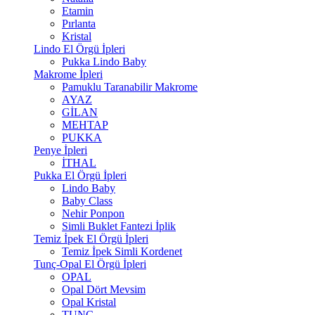
Etamin
Pırlanta
Kristal
Lindo El Örgü İpleri
Pukka Lindo Baby
Makrome İpleri
Pamuklu Taranabilir Makrome
AYAZ
GİLAN
MEHTAP
PUKKA
Penye İpleri
İTHAL
Pukka El Örgü İpleri
Lindo Baby
Baby Class
Nehir Ponpon
Simli Buklet Fantezi İplik
Temiz İpek El Örgü İpleri
Temiz İpek Simli Kordenet
Tunç-Opal El Örgü İpleri
OPAL
Opal Dört Mevsim
Opal Kristal
TUNÇ