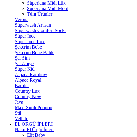
Süperlana Midi Lüx
Süperlana Midi Motif
Tüm Ürünler
Verona
Süperwash Artisan
Süperwash Comfort Socks
Süper İnce
Süper İnce Lüx
Şekerim Bebe
Şekerim Bebe Batik
Şal Sim
Şal Abiye
Süper Kid
Alpaca Rainbow
Alpaca Royal
Bambu
Country Lux
Country New
Java
Maxi Simli Ponpon
Stil
Velluto
EL ÖRGÜ İPLERİ
Nako El Örgü İpleri
Elit Baby