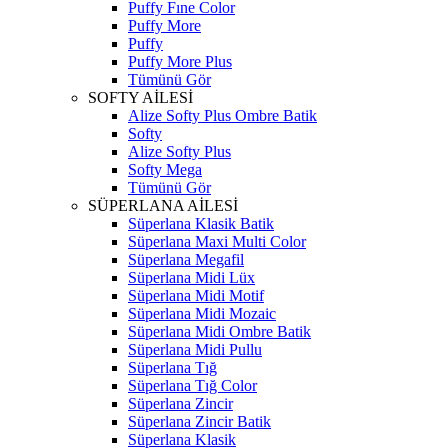
Puffy Fıne Color
Puffy More
Puffy
Puffy More Plus
Tümünü Gör
SOFTY AİLESİ
Alize Softy Plus Ombre Batik
Softy
Alize Softy Plus
Softy Mega
Tümünü Gör
SÜPERLANA AİLESİ
Süperlana Klasik Batik
Süperlana Maxi Multi Color
Süperlana Megafil
Süperlana Midi Lüx
Süperlana Midi Motif
Süperlana Midi Mozaic
Süperlana Midi Ombre Batik
Süperlana Midi Pullu
Süperlana Tığ
Süperlana Tığ Color
Süperlana Zincir
Süperlana Zincir Batik
Süperlana Klasik