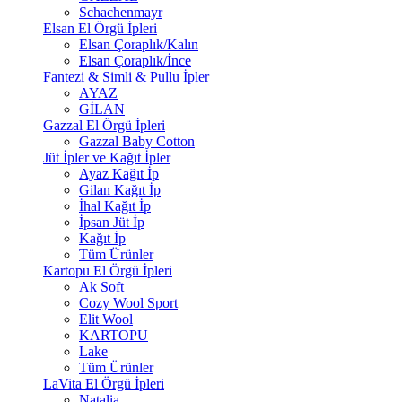
Schachenmayr
Elsan El Örgü İpleri
Elsan Çoraplık/Kalın
Elsan Çoraplık/İnce
Fantezi & Simli & Pullu İpler
AYAZ
GİLAN
Gazzal El Örgü İpleri
Gazzal Baby Cotton
Jüt İpler ve Kağıt İpler
Ayaz Kağıt İp
Gilan Kağıt İp
İhal Kağıt İp
İpsan Jüt İp
Kağıt İp
Tüm Ürünler
Kartopu El Örgü İpleri
Ak Soft
Cozy Wool Sport
Elit Wool
KARTOPU
Lake
Tüm Ürünler
LaVita El Örgü İpleri
Natalia