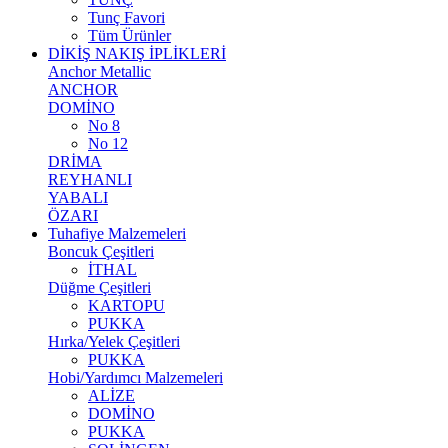
Tunç Favori
Tüm Ürünler
DİKİŞ NAKIŞ İPLİKLERİ
Anchor Metallic
ANCHOR
DOMİNO
No 8
No 12
DRİMA
REYHANLI
YABALI
ÖZARI
Tuhafiye Malzemeleri
Boncuk Çeşitleri
İTHAL
Düğme Çeşitleri
KARTOPU
PUKKA
Hırka/Yelek Çeşitleri
PUKKA
Hobi/Yardımcı Malzemeleri
ALİZE
DOMİNO
PUKKA