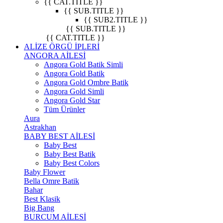
{{ CAT.TITLE }}
{{ SUB.TITLE }}
{{ SUB2.TITLE }}
{{ SUB.TITLE }}
{{ CAT.TITLE }}
ALİZE ÖRGÜ İPLERİ
ANGORA AİLESİ
Angora Gold Batik Simli
Angora Gold Batik
Angora Gold Ombre Batik
Angora Gold Simli
Angora Gold Star
Tüm Ürünler
Aura
Astrakhan
BABY BEST AİLESİ
Baby Best
Baby Best Batik
Baby Best Colors
Baby Flower
Bella Omre Batik
Bahar
Best Klasik
Big Bang
BURCUM AİLESİ