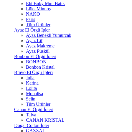
Elit Baby Mini Batik
Lüks Minnoş
NAKO
Paris
Tüm Ürünler
Ayaz El Örgü İpler
Ayaz Benekli Yumurcak
Ayaz Lif
Ayaz Makreme
Ayaz Püskül
Bonbon El Örgü İpleri
BONBON
Bonbon Kristal
Bravo El Örgü İpleri
Julia
Karina
Lolita
Monalisa
Selin
Tüm Ürünler
Canan El Örgü İpleri
Talya
CANAN KRİSTAL
Doğal Cotton İpler
GAZZAL