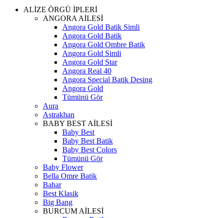
ALİZE ÖRGÜ İPLERİ
ANGORA AİLESİ
Angora Gold Batik Simli
Angora Gold Batik
Angora Gold Ombre Batik
Angora Gold Simli
Angora Gold Star
Angora Real 40
Angora Special Batik Desing
Angora Gold
Tümünü Gör
Aura
Astrakhan
BABY BEST AİLESİ
Baby Best
Baby Best Batik
Baby Best Colors
Tümünü Gör
Baby Flower
Bella Omre Batik
Bahar
Best Klasik
Big Bang
BURCUM AİLESİ