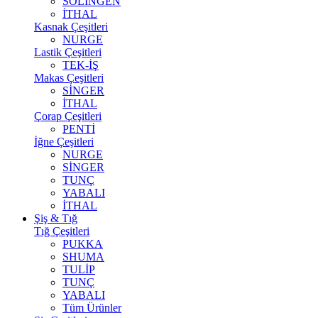
SOLİNGEN
İTHAL
Kasnak Çeşitleri
NURGE
Lastik Çeşitleri
TEK-İŞ
Makas Çeşitleri
SİNGER
İTHAL
Çorap Çeşitleri
PENTİ
İğne Çeşitleri
NURGE
SİNGER
TUNÇ
YABALI
İTHAL
Şiş & Tığ
Tığ Çeşitleri
PUKKA
SHUMA
TULİP
TUNÇ
YABALI
Tüm Ürünler