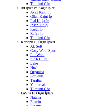
Tümünü Gör
Jüt İpler ve Kağıt İpler
Ayaz Kağıt İp
Gilan Kağıt İp
İhal Kağıt İp
İpsan Jüt İp
Kağıt İp
Rafya İp
Tümünü Gör
Kartopu El Örgü İpleri
Ak Soft
Cozy Wool Sport
Elit Wool
KARTOPU
Lake
No:1
Organica
Pofuduk
Taraftar
Yumurcak
Tümünü Gör
LaVita El Örgü İpleri
Natalia
Etamin
Pırlanta