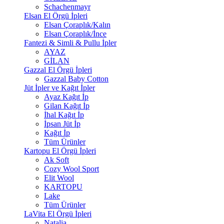
Schachenmayr
Elsan El Örgü İpleri
Elsan Çoraplık/Kalın
Elsan Çoraplık/İnce
Fantezi & Simli & Pullu İpler
AYAZ
GİLAN
Gazzal El Örgü İpleri
Gazzal Baby Cotton
Jüt İpler ve Kağıt İpler
Ayaz Kağıt İp
Gilan Kağıt İp
İhal Kağıt İp
İpsan Jüt İp
Kağıt İp
Tüm Ürünler
Kartopu El Örgü İpleri
Ak Soft
Cozy Wool Sport
Elit Wool
KARTOPU
Lake
Tüm Ürünler
LaVita El Örgü İpleri
Natalia