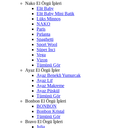
Nako El Örgü İpleri
Elit Baby
Elit Baby Mini Batik
Lüks Minnoş
NAKO
Paris
Pırlanta
Spaghetti
Sport Wool
Süper İnci
Vega
Vizon
Tümünü Gör
Ayaz El Örgü İpler
Ayaz Benekli Yumurcak
Ayaz Lif
Ayaz Makreme
Ayaz Püskül
Tümünü Gör
Bonbon El Örgü İpleri
BONBON
Bonbon Kristal
Tümünü Gör
Bravo El Örgü İpleri
Julia