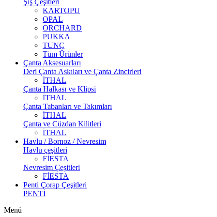
Şiş Çeşitleri
KARTOPU
OPAL
ORCHARD
PUKKA
TUNÇ
Tüm Ürünler
Çanta Aksesuarları
Deri Çanta Askıları ve Çanta Zincirleri
İTHAL
Çanta Halkası ve Klipsi
İTHAL
Çanta Tabanları ve Takımları
İTHAL
Çanta ve Cüzdan Kilitleri
İTHAL
Havlu / Bornoz / Nevresim
Havlu çeşitleri
FİESTA
Nevresim Çeşitleri
FİESTA
Penti Çorap Çeşitleri
PENTİ
Menü