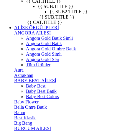
{{ CAT.TITLE }}
{{ SUB.TITLE }}
{{ SUB2.TITLE }}
{{ SUB.TITLE }}
{{ CAT.TITLE }}
ALİZE ÖRGÜ İPLERİ
ANGORA AİLESİ
Angora Gold Batik Simli
Angora Gold Batik
Angora Gold Ombre Batik
Angora Gold Simli
Angora Gold Star
Tüm Ürünler
Aura
Astrakhan
BABY BEST AİLESİ
Baby Best
Baby Best Batik
Baby Best Colors
Baby Flower
Bella Omre Batik
Bahar
Best Klasik
Big Bang
BURCUM AİLESİ