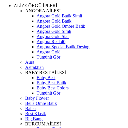
ALİZE ÖRGÜ İPLERİ
ANGORA AİLESİ
Angora Gold Batik Simli
Angora Gold Batik
Angora Gold Ombre Batik
Angora Gold Simli
Angora Gold Star
Angora Real 40
Angora Special Batik Desing
Angora Gold
Tümünü Gör
Aura
Astrakhan
BABY BEST AİLESİ
Baby Best
Baby Best Batik
Baby Best Colors
Tümünü Gör
Baby Flower
Bella Omre Batik
Bahar
Best Klasik
Big Bang
BURCUM AİLESİ