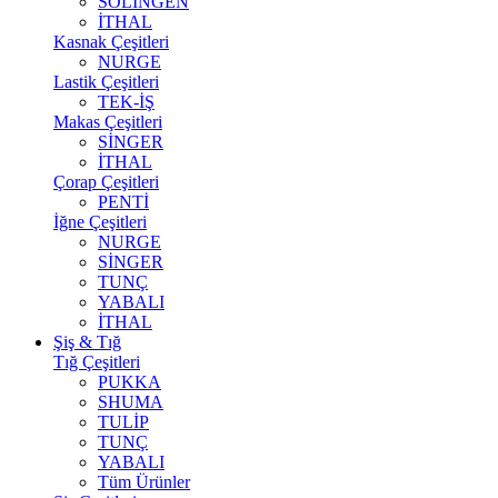
SOLİNGEN
İTHAL
Kasnak Çeşitleri
NURGE
Lastik Çeşitleri
TEK-İŞ
Makas Çeşitleri
SİNGER
İTHAL
Çorap Çeşitleri
PENTİ
İğne Çeşitleri
NURGE
SİNGER
TUNÇ
YABALI
İTHAL
Şiş & Tığ
Tığ Çeşitleri
PUKKA
SHUMA
TULİP
TUNÇ
YABALI
Tüm Ürünler