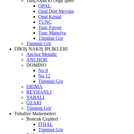
Tunç-Opal El Örgü İpleri
OPAL
Opal Dört Mevsim
Opal Kristal
TUNÇ
Tunç Favori
Tunç Manolya
Tümünü Gör
Tümünü Gör
DİKİŞ NAKIŞ İPLİKLERİ
Anchor Metallic
ANCHOR
DOMİNO
No 8
No 12
Tümünü Gör
DRİMA
REYHANLI
YABALI
ÖZARI
Tümünü Gör
Tuhafiye Malzemeleri
Boncuk Çeşitleri
İTHAL
Tümünü Gör