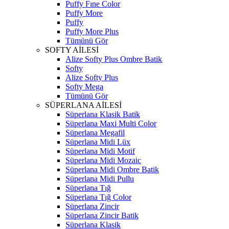
Puffy Fıne Color
Puffy More
Puffy
Puffy More Plus
Tümünü Gör
SOFTY AİLESİ
Alize Softy Plus Ombre Batik
Softy
Alize Softy Plus
Softy Mega
Tümünü Gör
SÜPERLANA AİLESİ
Süperlana Klasik Batik
Süperlana Maxi Multi Color
Süperlana Megafil
Süperlana Midi Lüx
Süperlana Midi Motif
Süperlana Midi Mozaic
Süperlana Midi Ombre Batik
Süperlana Midi Pullu
Süperlana Tığ
Süperlana Tığ Color
Süperlana Zincir
Süperlana Zincir Batik
Süperlana Klasik