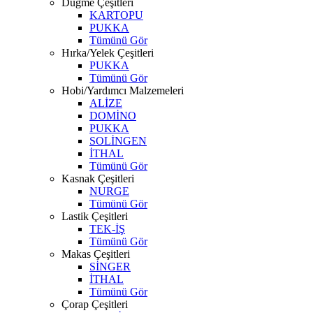
Düğme Çeşitleri
KARTOPU
PUKKA
Tümünü Gör
Hırka/Yelek Çeşitleri
PUKKA
Tümünü Gör
Hobi/Yardımcı Malzemeleri
ALİZE
DOMİNO
PUKKA
SOLİNGEN
İTHAL
Tümünü Gör
Kasnak Çeşitleri
NURGE
Tümünü Gör
Lastik Çeşitleri
TEK-İŞ
Tümünü Gör
Makas Çeşitleri
SİNGER
İTHAL
Tümünü Gör
Çorap Çeşitleri