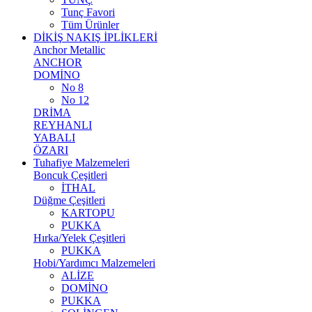
Tunç Favori
Tüm Ürünler
DİKİŞ NAKIŞ İPLİKLERİ
Anchor Metallic
ANCHOR
DOMİNO
No 8
No 12
DRİMA
REYHANLI
YABALI
ÖZARI
Tuhafiye Malzemeleri
Boncuk Çeşitleri
İTHAL
Düğme Çeşitleri
KARTOPU
PUKKA
Hırka/Yelek Çeşitleri
PUKKA
Hobi/Yardımcı Malzemeleri
ALİZE
DOMİNO
PUKKA