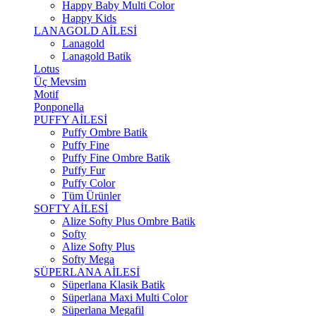
Happy Baby Multi Color
Happy Kids
LANAGOLD AİLESİ
Lanagold
Lanagold Batik
Lotus
Üç Mevsim
Motif
Ponponella
PUFFY AİLESİ
Puffy Ombre Batik
Puffy Fine
Puffy Fine Ombre Batik
Puffy Fur
Puffy Color
Tüm Ürünler
SOFTY AİLESİ
Alize Softy Plus Ombre Batik
Softy
Alize Softy Plus
Softy Mega
SÜPERLANA AİLESİ
Süperlana Klasik Batik
Süperlana Maxi Multi Color
Süperlana Megafil