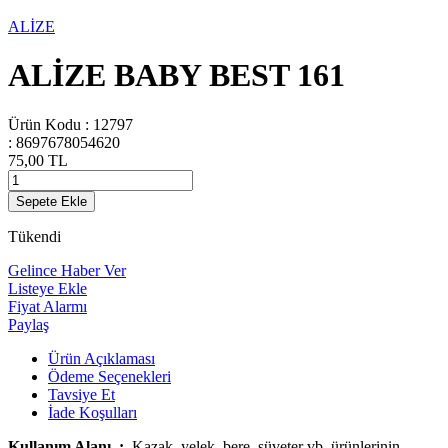
ALİZE
ALİZE BABY BEST 161
Ürün Kodu :
12797
:
8697678054620
75,00
TL
Sepete Ekle
Tükendi
Gelince Haber Ver
Listeye Ekle
Fiyat Alarmı
Paylaş
Ürün Açıklaması
Ödeme Seçenekleri
Tavsiye Et
İade Koşulları
Kullanım Alanı :
Kazak, yelek, bere, süveter vb. ürünlerinin