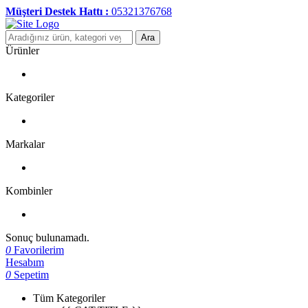
Müşteri Destek Hattı :
05321376768
Ara
Ürünler
Kategoriler
Markalar
Kombinler
Sonuç bulunamadı.
0
Favorilerim
Hesabım
0
Sepetim
Tüm Kategoriler