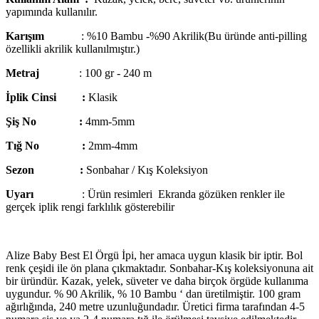
yapımında kullanılır.
Karışım
: %10 Bambu -%90 Akrilik(Bu üründe anti-pilling
özellikli akrilik kullanılmıştır.)
Metraj
: 100 gr - 240 m
İplik Cinsi :
Klasik
Şiş No :
4mm-5mm
Tığ No :
2mm-4mm
Sezon :
Sonbahar / Kış Koleksiyon
Uyarı
: Ürün resimleri Ekranda gözüken renkler ile
gerçek iplik rengi farklılık gösterebilir
Alize Baby Best El Örgü İpi, her amaca uygun klasik bir iptir. Bol
renk çeşidi ile ön plana çıkmaktadır. Sonbahar-Kış koleksiyonuna ait
bir üründür. Kazak, yelek, süveter ve daha birçok örgüde kullanıma
uygundur. % 90 Akrilik, % 10 Bambu ‘ dan üretilmiştir. 100 gram
ağırlığında, 240 metre uzunluğundadır. Üretici firma tarafından 4-5