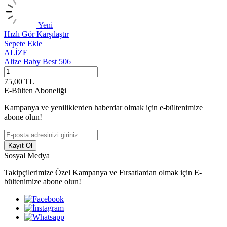
Yeni
Hızlı Gör
Karşılaştır
H
Sepete Ekle
S
ALİZE
Alize Baby Best 506
A
75,00
TL
7
E-Bülten Aboneliği
Kampanya ve yeniliklerden haberdar olmak için e-bültenimize
abone olun!
Kayıt Ol
Sosyal Medya
Takipçilerimize Özel Kampanya ve Fırsatlardan olmak için E-
bültenimize abone olun!