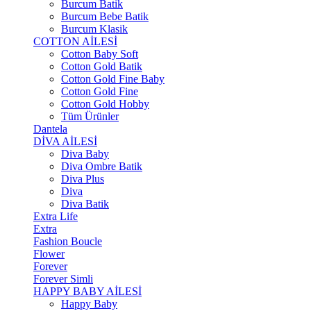
Burcum Batik
Burcum Bebe Batik
Burcum Klasik
COTTON AİLESİ
Cotton Baby Soft
Cotton Gold Batik
Cotton Gold Fine Baby
Cotton Gold Fine
Cotton Gold Hobby
Tüm Ürünler
Dantela
DİVA AİLESİ
Diva Baby
Diva Ombre Batik
Diva Plus
Diva
Diva Batik
Extra Life
Extra
Fashion Boucle
Flower
Forever
Forever Simli
HAPPY BABY AİLESİ
Happy Baby