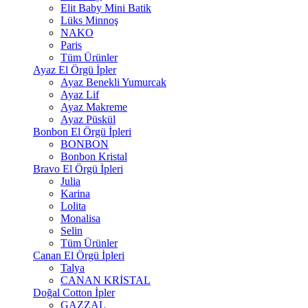
Elit Baby Mini Batik
Lüks Minnoş
NAKO
Paris
Tüm Ürünler
Ayaz El Örgü İpler
Ayaz Benekli Yumurcak
Ayaz Lif
Ayaz Makreme
Ayaz Püskül
Bonbon El Örgü İpleri
BONBON
Bonbon Kristal
Bravo El Örgü İpleri
Julia
Karina
Lolita
Monalisa
Selin
Tüm Ürünler
Canan El Örgü İpleri
Talya
CANAN KRİSTAL
Doğal Cotton İpler
GAZZAL