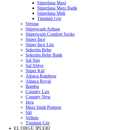
Süperlana Maxi
Süperlana Maxi Batik
Süperlana Midi
Tümünü Gör
Verona
Süperwash Artisan
Süperwash Comfort Socks
Süper İnce
Süper İnce Lüx
Şekerim Bebe
Şekerim Bebe Batik
Şal Sim
Şal Abiye
Süper Kid
Alpaca Rainbow
Alpaca Royal
Bambu
Country Lux
Country New
Java
Maxi Simli Ponpon
Stil
Velluto
Tümünü Gör
EL ÖRGÜ İPLERİ