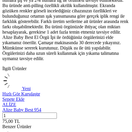
numara şiş ve ya 2-4 numara tığ ile örülmesi tavsiye edilmektedir.
Bu üründe anti-pilling özellikli akrilik kullanılmıştır. Ekranda
gözüken renkler görseli incelediğiniz cihazınızın özellikleri ve
bulunduğunuz ortamın ışık yansımasına göre gerçek iplik rengi ile
farklılık gösterebilir. Farklı üretim serilerine ait ürünler arasında renk
farkı oluşabilmektedir. Bu ürünü örgünüzde ihtiyaç olan miktarı
hesaplayarak, gerekirse 1 adet fazla temin etmeniz tavsiye edilir.
Alize Baby Best El Örgü İpi ile ördüğünüz örgülerinizi elde
yıkamanız önerilir. Çamaşır makinasında 30 derecede yıkayınız.
Mümkünse sererek kurutunuz. Düşük ısı ile ütü yapılabilir.
Örgülerinizi daha uzun süreli kullanmak için yıkama talimatına
uymanız tavsiye edilir.
İlgili Ürünler
Yeni
Hızlı Gör
Karşılaştır
H
Sepete Ekle
S
ALİZE
Alize Baby Best 954
A
75,00
TL
7
Benzer Ürünler