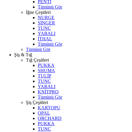
PENTİ
Tümünü Gör
İğne Çeşitleri
NURGE
SİNGER
TUNÇ
YABALI
İTHAL
Tümünü Gör
Tümünü Gör
Şiş & Tığ
Tığ Çeşitleri
PUKKA
SHUMA
TULİP
TUNÇ
YABALI
KNİTPRO
Tümünü Gör
Şiş Çeşitleri
KARTOPU
OPAL
ORCHARD
PUKKA
TUNÇ