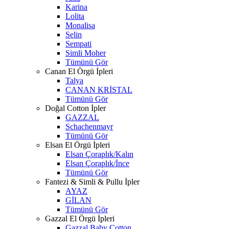
Karina
Lolita
Monalisa
Selin
Sempati
Simli Moher
Tümünü Gör
Canan El Örgü İpleri
Talya
CANAN KRİSTAL
Tümünü Gör
Doğal Cotton İpler
GAZZAL
Schachenmayr
Tümünü Gör
Elsan El Örgü İpleri
Elsan Çoraplık/Kalın
Elsan Çoraplık/İnce
Tümünü Gör
Fantezi & Simli & Pullu İpler
AYAZ
GİLAN
Tümünü Gör
Gazzal El Örgü İpleri
Gazzal Baby Cotton