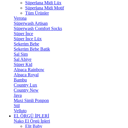
Süperlana Midi Lüx
Süperlana Midi Motif
Tüm Ürünler
Verona
Süperwash Artisan
Süperwash Comfort Socks
Süper İnce
Süper İnce Lüx
Şekerim Bebe
Şekerim Bebe Batik
Şal Sim
Şal Abiye
Süper Kid
Alpaca Rainbow
Alpaca Royal
Bambu
Country Lux
Country New
Java
Maxi Simli Ponpon
Stil
Velluto
EL ÖRGÜ İPLERİ
Nako El Örgü İpleri
Elit Baby