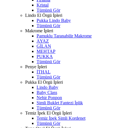
Kristal
Tümünü Gör
Lindo El Örgü İpleri
Pukka Lindo Baby
Tümünü Gör
Makrome İpleri
Pamuklu Taranabilir Makrome
AYAZ
GİLAN
MEHTAP
PUKKA
Tümünü Gör
Penye İpleri
İTHAL
Tümünü Gör
Pukka El Örgü İpleri
Lindo Baby
Baby Class
Nehir Ponpon
Simli Buklet Fantezi İplik
Tümünü Gör
Temiz İpek El Örgü İpleri
Temiz İpek Simli Kordenet
Tümünü Gör