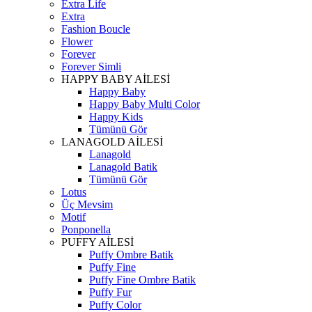
Extra Life
Extra
Fashion Boucle
Flower
Forever
Forever Simli
HAPPY BABY AİLESİ
Happy Baby
Happy Baby Multi Color
Happy Kids
Tümünü Gör
LANAGOLD AİLESİ
Lanagold
Lanagold Batik
Tümünü Gör
Lotus
Üç Mevsim
Motif
Ponponella
PUFFY AİLESİ
Puffy Ombre Batik
Puffy Fine
Puffy Fine Ombre Batik
Puffy Fur
Puffy Color