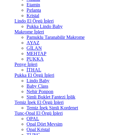
Etamin
Pırlanta
Kristal
Lindo El Örgü İpleri
Pukka Lindo Baby
Makrome İpleri
Pamuklu Taranabilir Makrome
AYAZ
GİLAN
MEHTAP
PUKKA
Penye İpleri
İTHAL
Pukka El Örgü İpleri
Lindo Baby
Baby Class
Nehir Ponpon
Simli Buklet Fantezi İplik
Temiz İpek El Örgü İpleri
Temiz İpek Simli Kordenet
Tunç-Opal El Örgü İpleri
OPAL
Opal Dört Mevsim
Opal Kristal
TUNÇ