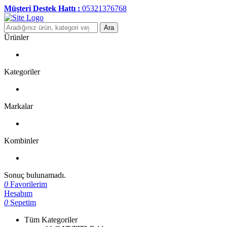
Müşteri Destek Hattı :
05321376768
Ara
Ürünler
Kategoriler
Markalar
Kombinler
Sonuç bulunamadı.
0
Favorilerim
Hesabım
0
Sepetim
Tüm Kategoriler