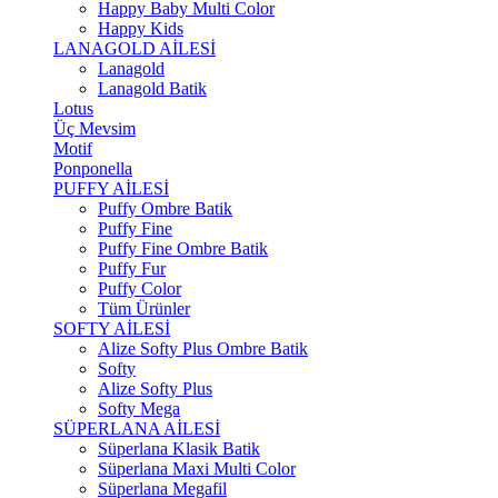
Happy Baby Multi Color
Happy Kids
LANAGOLD AİLESİ
Lanagold
Lanagold Batik
Lotus
Üç Mevsim
Motif
Ponponella
PUFFY AİLESİ
Puffy Ombre Batik
Puffy Fine
Puffy Fine Ombre Batik
Puffy Fur
Puffy Color
Tüm Ürünler
SOFTY AİLESİ
Alize Softy Plus Ombre Batik
Softy
Alize Softy Plus
Softy Mega
SÜPERLANA AİLESİ
Süperlana Klasik Batik
Süperlana Maxi Multi Color
Süperlana Megafil