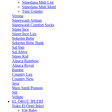
Süperlana Midi Lüx
Süperlana Midi Motif
Tüm Ürünler
Verona
Süperwash Artisan
Süperwash Comfort Socks
Süper İnce
Süper İnce Lüx
Şekerim Bebe
Şekerim Bebe Batik
Şal Sim
Şal Abiye
Süper Kid
Alpaca Rainbow
Alpaca Royal
Bambu
Country Lux
Country New
Java
Maxi Simli Ponpon
Stil
Velluto
EL ÖRGÜ İPLERİ
Nako El Örgü İpleri
Elit Baby