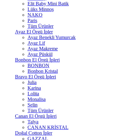
Elit Baby Mini Batik
Lüks Minnoş
NAKO
Paris
Tüm Ürünler
Ayaz El Örgü İpler
Ayaz Benekli Yumurcak
Ayaz Lif
Ayaz Makreme
Ayaz Püskül
Bonbon El Örgü İpleri
BONBON
Bonbon Kristal
Bravo El Örgü İpleri
Julia
Karina
Lolita
Monalisa
Selin
Tüm Ürünler
Canan El Örgü İpleri
Talya
CANAN KRİSTAL
Doğal Cotton İpler
GAZZAL