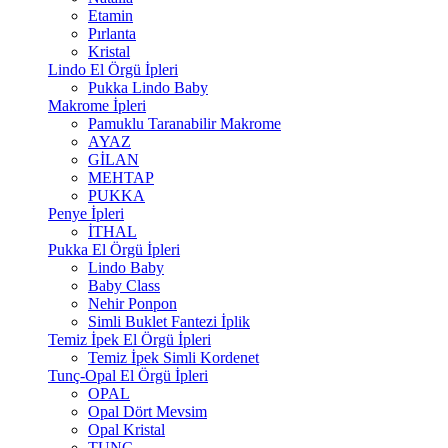
Etamin
Pırlanta
Kristal
Lindo El Örgü İpleri
Pukka Lindo Baby
Makrome İpleri
Pamuklu Taranabilir Makrome
AYAZ
GİLAN
MEHTAP
PUKKA
Penye İpleri
İTHAL
Pukka El Örgü İpleri
Lindo Baby
Baby Class
Nehir Ponpon
Simli Buklet Fantezi İplik
Temiz İpek El Örgü İpleri
Temiz İpek Simli Kordenet
Tunç-Opal El Örgü İpleri
OPAL
Opal Dört Mevsim
Opal Kristal
TUNÇ