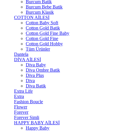
Burcum Batik
Burcum Bebe Batik
Burcum Klasik
COTTON AİLESİ
Cotton Baby Soft
Cotton Gold Batik
Cotton Gold Fine Baby
Cotton Gold Fine
Cotton Gold Hobby
Tüm Ürünler
Dantela
DİVA AİLESİ
Diva Baby
Diva Ombre Batik
Diva Plus
Diva
Diva Batik
Extra Life
Extra
Fashion Boucle
Flower
Forever
Forever Simli
HAPPY BABY AİLESİ
Happy Baby