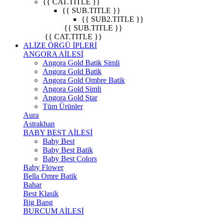
{{ CAT.TITLE }}
{{ SUB.TITLE }}
{{ SUB2.TITLE }}
{{ SUB.TITLE }}
{{ CAT.TITLE }}
ALİZE ÖRGÜ İPLERİ
ANGORA AİLESİ
Angora Gold Batik Simli
Angora Gold Batik
Angora Gold Ombre Batik
Angora Gold Simli
Angora Gold Star
Tüm Ürünler
Aura
Astrakhan
BABY BEST AİLESİ
Baby Best
Baby Best Batik
Baby Best Colors
Baby Flower
Bella Omre Batik
Bahar
Best Klasik
Big Bang
BURCUM AİLESİ