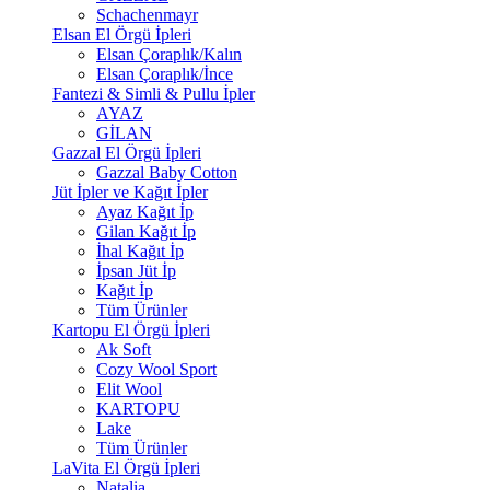
Schachenmayr
Elsan El Örgü İpleri
Elsan Çoraplık/Kalın
Elsan Çoraplık/İnce
Fantezi & Simli & Pullu İpler
AYAZ
GİLAN
Gazzal El Örgü İpleri
Gazzal Baby Cotton
Jüt İpler ve Kağıt İpler
Ayaz Kağıt İp
Gilan Kağıt İp
İhal Kağıt İp
İpsan Jüt İp
Kağıt İp
Tüm Ürünler
Kartopu El Örgü İpleri
Ak Soft
Cozy Wool Sport
Elit Wool
KARTOPU
Lake
Tüm Ürünler
LaVita El Örgü İpleri
Natalia