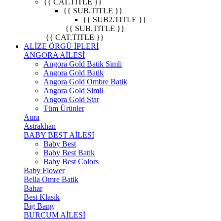
{{ CAT.TITLE }}
{{ SUB.TITLE }}
{{ SUB2.TITLE }}
{{ SUB.TITLE }}
{{ CAT.TITLE }}
ALİZE ÖRGÜ İPLERİ
ANGORA AİLESİ
Angora Gold Batik Simli
Angora Gold Batik
Angora Gold Ombre Batik
Angora Gold Simli
Angora Gold Star
Tüm Ürünler
Aura
Astrakhan
BABY BEST AİLESİ
Baby Best
Baby Best Batik
Baby Best Colors
Baby Flower
Bella Omre Batik
Bahar
Best Klasik
Big Bang
BURCUM AİLESİ