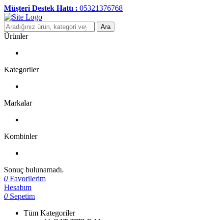
Müşteri Destek Hattı :
05321376768
Ara
Ürünler
Kategoriler
Markalar
Kombinler
Sonuç bulunamadı.
0
Favorilerim
Hesabım
0
Sepetim
Tüm Kategoriler