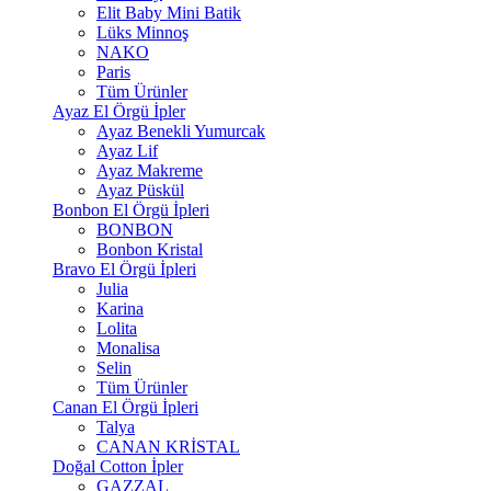
Elit Baby Mini Batik
Lüks Minnoş
NAKO
Paris
Tüm Ürünler
Ayaz El Örgü İpler
Ayaz Benekli Yumurcak
Ayaz Lif
Ayaz Makreme
Ayaz Püskül
Bonbon El Örgü İpleri
BONBON
Bonbon Kristal
Bravo El Örgü İpleri
Julia
Karina
Lolita
Monalisa
Selin
Tüm Ürünler
Canan El Örgü İpleri
Talya
CANAN KRİSTAL
Doğal Cotton İpler
GAZZAL