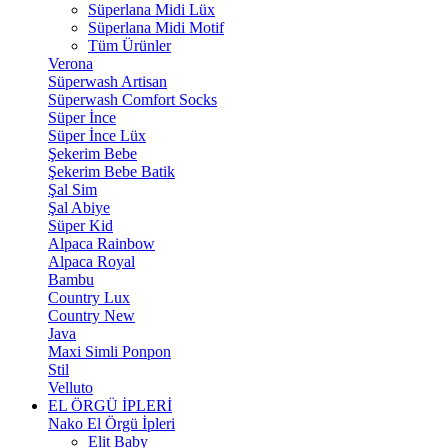
Süperlana Midi Lüx
Süperlana Midi Motif
Tüm Ürünler
Verona
Süperwash Artisan
Süperwash Comfort Socks
Süper İnce
Süper İnce Lüx
Şekerim Bebe
Şekerim Bebe Batik
Şal Sim
Şal Abiye
Süper Kid
Alpaca Rainbow
Alpaca Royal
Bambu
Country Lux
Country New
Java
Maxi Simli Ponpon
Stil
Velluto
EL ÖRGÜ İPLERİ
Nako El Örgü İpleri
Elit Baby