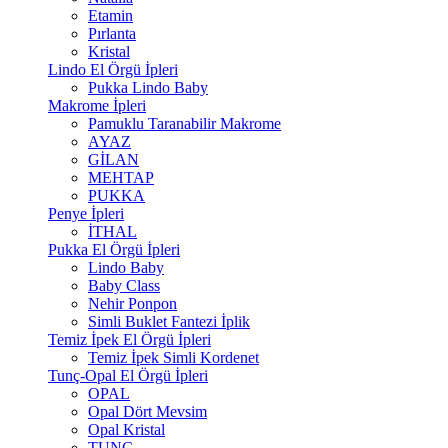
Etamin
Pırlanta
Kristal
Lindo El Örgü İpleri
Pukka Lindo Baby
Makrome İpleri
Pamuklu Taranabilir Makrome
AYAZ
GİLAN
MEHTAP
PUKKA
Penye İpleri
İTHAL
Pukka El Örgü İpleri
Lindo Baby
Baby Class
Nehir Ponpon
Simli Buklet Fantezi İplik
Temiz İpek El Örgü İpleri
Temiz İpek Simli Kordenet
Tunç-Opal El Örgü İpleri
OPAL
Opal Dört Mevsim
Opal Kristal
TUNÇ