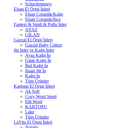
Schachenmayr
Elsan El Örgü İpleri
Elsan Çoraplık/Kalın
Elsan Çoraplık/İnce
Fantezi & Simli & Pullu İpler
AYAZ
GİLAN
Gazzal El Örgü İpleri
Gazzal Baby Cotton
Jüt İpler ve Kağıt İpler
Ayaz Kağıt İp
Gilan Kağıt İp
İhal Kağıt İp
İpsan Jüt İp
Kağıt İp
Tüm Ürünler
Kartopu El Örgü İpleri
Ak Soft
Cozy Wool Sport
Elit Wool
KARTOPU
Lake
Tüm Ürünler
LaVita El Örgü İpleri
Natalia