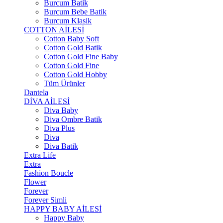
Burcum Batik
Burcum Bebe Batik
Burcum Klasik
COTTON AİLESİ
Cotton Baby Soft
Cotton Gold Batik
Cotton Gold Fine Baby
Cotton Gold Fine
Cotton Gold Hobby
Tüm Ürünler
Dantela
DİVA AİLESİ
Diva Baby
Diva Ombre Batik
Diva Plus
Diva
Diva Batik
Extra Life
Extra
Fashion Boucle
Flower
Forever
Forever Simli
HAPPY BABY AİLESİ
Happy Baby