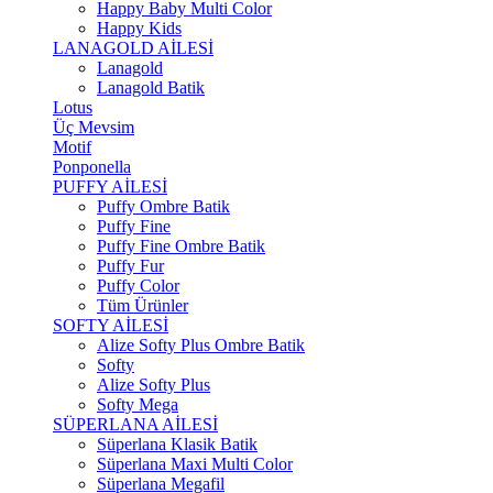
Happy Baby Multi Color
Happy Kids
LANAGOLD AİLESİ
Lanagold
Lanagold Batik
Lotus
Üç Mevsim
Motif
Ponponella
PUFFY AİLESİ
Puffy Ombre Batik
Puffy Fine
Puffy Fine Ombre Batik
Puffy Fur
Puffy Color
Tüm Ürünler
SOFTY AİLESİ
Alize Softy Plus Ombre Batik
Softy
Alize Softy Plus
Softy Mega
SÜPERLANA AİLESİ
Süperlana Klasik Batik
Süperlana Maxi Multi Color
Süperlana Megafil