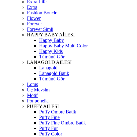
Extra Life
Extra
Fashion Boucle
Flower
Forever
Forever Simli
HAPPY BABY AİLESİ
Happy Baby
Happy Baby Multi Color
Happy Kids
Tümünü Gör
LANAGOLD AİLESİ
Lanagold
Lanagold Batik
Tümünü Gör
Lotus
Üç Mevsim
Motif
Ponponella
PUFFY AİLESİ
Puffy Ombre Batik
Puffy Fine
Puffy Fine Ombre Batik
Puffy Fur
Puffy Color