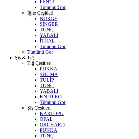
PENTİ
Tümünü Gör
İğne Çeşitleri
NURGE
SİNGER
TUNÇ
YABALI
İTHAL
Tümünü Gör
Tümünü Gör
Şiş & Tığ
Tığ Çeşitleri
PUKKA
SHUMA
TULİP
TUNÇ
YABALI
KNİTPRO
Tümünü Gör
Şiş Çeşitleri
KARTOPU
OPAL
ORCHARD
PUKKA
TUNÇ