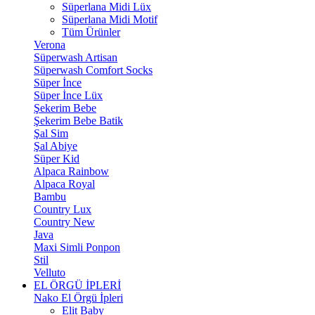
Süperlana Midi Lüx
Süperlana Midi Motif
Tüm Ürünler
Verona
Süperwash Artisan
Süperwash Comfort Socks
Süper İnce
Süper İnce Lüx
Şekerim Bebe
Şekerim Bebe Batik
Şal Sim
Şal Abiye
Süper Kid
Alpaca Rainbow
Alpaca Royal
Bambu
Country Lux
Country New
Java
Maxi Simli Ponpon
Stil
Velluto
EL ÖRGÜ İPLERİ
Nako El Örgü İpleri
Elit Baby