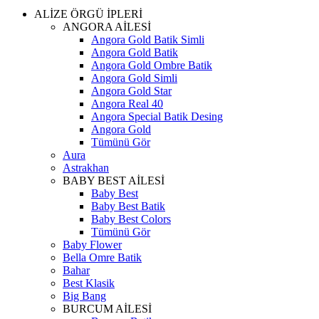
ALİZE ÖRGÜ İPLERİ
ANGORA AİLESİ
Angora Gold Batik Simli
Angora Gold Batik
Angora Gold Ombre Batik
Angora Gold Simli
Angora Gold Star
Angora Real 40
Angora Special Batik Desing
Angora Gold
Tümünü Gör
Aura
Astrakhan
BABY BEST AİLESİ
Baby Best
Baby Best Batik
Baby Best Colors
Tümünü Gör
Baby Flower
Bella Omre Batik
Bahar
Best Klasik
Big Bang
BURCUM AİLESİ