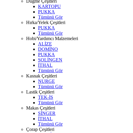
Düğme Çeşitleri
KARTOPU
PUKKA
Tümünü Gör
Hırka/Yelek Çeşitleri
PUKKA
Tümünü Gör
Hobi/Yardımcı Malzemeleri
ALİZE
DOMİNO
PUKKA
SOLİNGEN
İTHAL
Tümünü Gör
Kasnak Çeşitleri
NURGE
Tümünü Gör
Lastik Çeşitleri
TEK-İŞ
Tümünü Gör
Makas Çeşitleri
SİNGER
İTHAL
Tümünü Gör
Çorap Çeşitleri