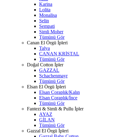
Karina
Lolita
Monalisa
Selin
Sempati
Simli Moher
Tümünü Gör
Canan El Örgü İpleri
Talya
CANAN KRİSTAL
Tümünü Gör
Doğal Cotton İpler
GAZZAL
Schachenmayr
Tümünü Gör
Elsan El Örgü İpleri
Elsan Çoraplık/Kalın
Elsan Çoraplık/İnce
Tümünü Gör
Fantezi & Simli & Pullu İpler
AYAZ
GİLAN
Tümünü Gör
Gazzal El Örgü İpleri
Gazzal Baby Cotton