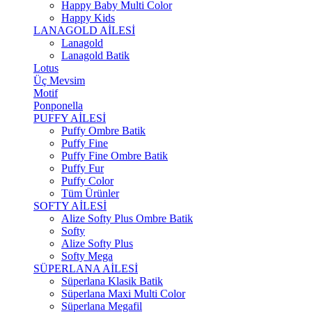
Happy Baby Multi Color
Happy Kids
LANAGOLD AİLESİ
Lanagold
Lanagold Batik
Lotus
Üç Mevsim
Motif
Ponponella
PUFFY AİLESİ
Puffy Ombre Batik
Puffy Fine
Puffy Fine Ombre Batik
Puffy Fur
Puffy Color
Tüm Ürünler
SOFTY AİLESİ
Alize Softy Plus Ombre Batik
Softy
Alize Softy Plus
Softy Mega
SÜPERLANA AİLESİ
Süperlana Klasik Batik
Süperlana Maxi Multi Color
Süperlana Megafil