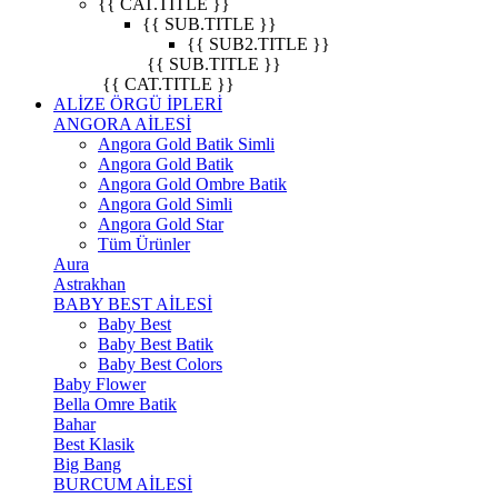
{{ CAT.TITLE }}
{{ SUB.TITLE }}
{{ SUB2.TITLE }}
{{ SUB.TITLE }}
{{ CAT.TITLE }}
ALİZE ÖRGÜ İPLERİ
ANGORA AİLESİ
Angora Gold Batik Simli
Angora Gold Batik
Angora Gold Ombre Batik
Angora Gold Simli
Angora Gold Star
Tüm Ürünler
Aura
Astrakhan
BABY BEST AİLESİ
Baby Best
Baby Best Batik
Baby Best Colors
Baby Flower
Bella Omre Batik
Bahar
Best Klasik
Big Bang
BURCUM AİLESİ