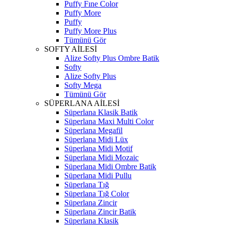
Puffy Fıne Color
Puffy More
Puffy
Puffy More Plus
Tümünü Gör
SOFTY AİLESİ
Alize Softy Plus Ombre Batik
Softy
Alize Softy Plus
Softy Mega
Tümünü Gör
SÜPERLANA AİLESİ
Süperlana Klasik Batik
Süperlana Maxi Multi Color
Süperlana Megafil
Süperlana Midi Lüx
Süperlana Midi Motif
Süperlana Midi Mozaic
Süperlana Midi Ombre Batik
Süperlana Midi Pullu
Süperlana Tığ
Süperlana Tığ Color
Süperlana Zincir
Süperlana Zincir Batik
Süperlana Klasik