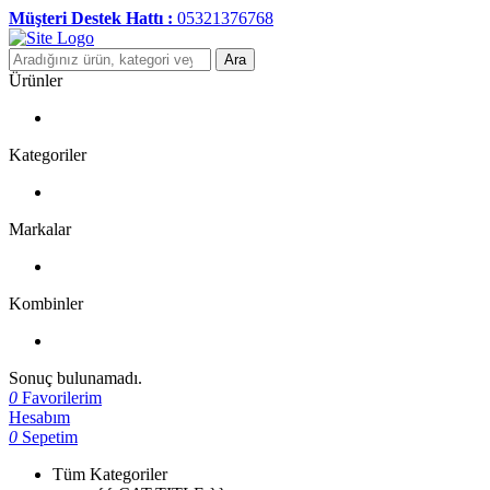
Müşteri Destek Hattı :
05321376768
Ara
Ürünler
Kategoriler
Markalar
Kombinler
Sonuç bulunamadı.
0
Favorilerim
Hesabım
0
Sepetim
Tüm Kategoriler