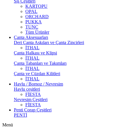
Şiş Çeşitleri
KARTOPU
OPAL
ORCHARD
PUKKA
TUNÇ
Tüm Ürünler
Çanta Aksesuarları
Deri Çanta Askıları ve Çanta Zincirleri
İTHAL
Çanta Halkası ve Klipsi
İTHAL
Çanta Tabanları ve Takımları
İTHAL
Çanta ve Cüzdan Kilitleri
İTHAL
Havlu / Bornoz / Nevresim
Havlu çeşitleri
FİESTA
Nevresim Çeşitleri
FİESTA
Penti Çorap Çeşitleri
PENTİ
Menü