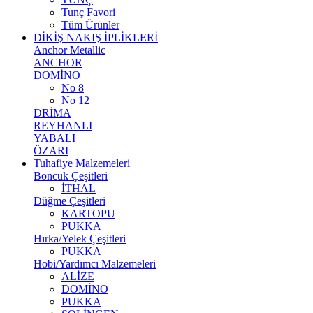
Tunç Favori
Tüm Ürünler
DİKİŞ NAKIŞ İPLİKLERİ
Anchor Metallic
ANCHOR
DOMİNO
No 8
No 12
DRİMA
REYHANLI
YABALI
ÖZARI
Tuhafiye Malzemeleri
Boncuk Çeşitleri
İTHAL
Düğme Çeşitleri
KARTOPU
PUKKA
Hırka/Yelek Çeşitleri
PUKKA
Hobi/Yardımcı Malzemeleri
ALİZE
DOMİNO
PUKKA