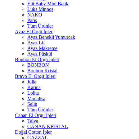
Elit Baby Mini Batik
Lüks Minnoş
NAKO
Paris
Tüm Ürünler
Ayaz El Örgü İpler
Ayaz Benekli Yumurcak
Ayaz Lif
Ayaz Makreme
Ayaz Püskül
Bonbon El Örgü İpleri
BONBON
Bonbon Kristal
Bravo El Örgü İpleri
Julia
Karina
Lolita
Monalisa
Selin
Tüm Ürünler
Canan El Örgü İpleri
Talya
CANAN KRİSTAL
Doğal Cotton İpler
GAZZAL