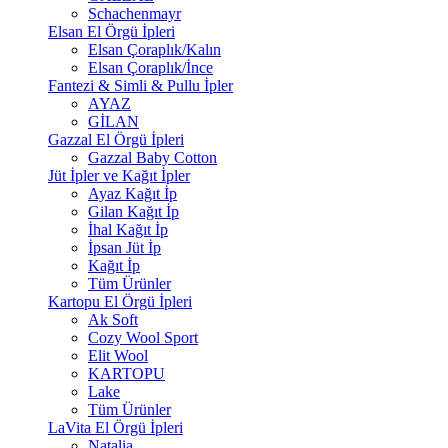
Schachenmayr
Elsan El Örgü İpleri
Elsan Çoraplık/Kalın
Elsan Çoraplık/İnce
Fantezi & Simli & Pullu İpler
AYAZ
GİLAN
Gazzal El Örgü İpleri
Gazzal Baby Cotton
Jüt İpler ve Kağıt İpler
Ayaz Kağıt İp
Gilan Kağıt İp
İhal Kağıt İp
İpsan Jüt İp
Kağıt İp
Tüm Ürünler
Kartopu El Örgü İpleri
Ak Soft
Cozy Wool Sport
Elit Wool
KARTOPU
Lake
Tüm Ürünler
LaVita El Örgü İpleri
Natalia