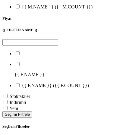
{{ M.NAME }}
({{ M.COUNT }})
Fiyat
{{ FILTER.NAME }}
{{ F.NAME }}
{{ F.NAME }}
({{ F.COUNT }})
Stoktakiler
İndirimli
Yeni
Seçimi Filtrele
Seçilen Filtreler