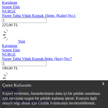
Karşılaştır
Sepete Ekle
NURGE
Nurge Tahta Vidalı Kasnak 16mm. (Kalın) No:1
225,00
TL
Yeni
Karşılaştır
Sepete Ekle
NURGE
Nurge Tahta Vidalı Kasnak 8mm. (İnce) No:7
190,00
TL
X
Yeni
Çerez Kullanımı
Karşılaştır
Sepete Ekle
Kişisel verileriniz, hizmetlerimizin daha iyi bir şekilde sunulması
NURGE
için mevzuata uygun bir şekilde toplanıp işlenir. Konuyla ilgili
Nurge Plastik Vidalı Kare Kasnak No:3
detaylı bilgi almak için Gizlilik Politikamızı inceleyebilirsiniz.