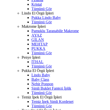
Kristal
Tümünü Gör
Lindo El Örgü İpleri
Pukka Lindo Baby
Tümünü Gör
Makrome İpleri
Pamuklu Taranabilir Makrome
AYAZ
GİLAN
MEHTAP
PUKKA
Tümünü Gör
Penye İpleri
İTHAL
Tümünü Gör
Pukka El Örgü İpleri
Lindo Baby
Baby Class
Nehir Ponpon
Simli Buklet Fantezi İplik
Tümünü Gör
Temiz İpek El Örgü İpleri
Temiz İpek Simli Kordenet
Tümünü Gör