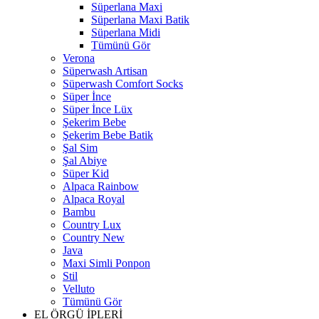
Süperlana Maxi
Süperlana Maxi Batik
Süperlana Midi
Tümünü Gör
Verona
Süperwash Artisan
Süperwash Comfort Socks
Süper İnce
Süper İnce Lüx
Şekerim Bebe
Şekerim Bebe Batik
Şal Sim
Şal Abiye
Süper Kid
Alpaca Rainbow
Alpaca Royal
Bambu
Country Lux
Country New
Java
Maxi Simli Ponpon
Stil
Velluto
Tümünü Gör
EL ÖRGÜ İPLERİ