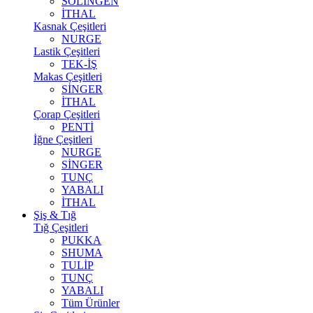
SOLİNGEN
İTHAL
Kasnak Çeşitleri
NURGE
Lastik Çeşitleri
TEK-İŞ
Makas Çeşitleri
SİNGER
İTHAL
Çorap Çeşitleri
PENTİ
İğne Çeşitleri
NURGE
SİNGER
TUNÇ
YABALI
İTHAL
Şiş & Tığ
Tığ Çeşitleri
PUKKA
SHUMA
TULİP
TUNÇ
YABALI
Tüm Ürünler