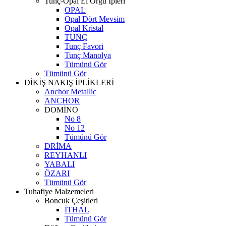
Tunç-Opal El Örgü İpleri
OPAL
Opal Dört Mevsim
Opal Kristal
TUNÇ
Tunç Favori
Tunç Manolya
Tümünü Gör
Tümünü Gör
DİKİŞ NAKIŞ İPLİKLERİ
Anchor Metallic
ANCHOR
DOMİNO
No 8
No 12
Tümünü Gör
DRİMA
REYHANLI
YABALI
ÖZARI
Tümünü Gör
Tuhafiye Malzemeleri
Boncuk Çeşitleri
İTHAL
Tümünü Gör