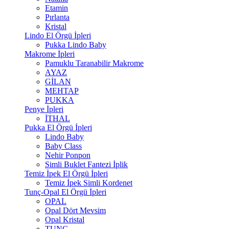
Etamin
Pırlanta
Kristal
Lindo El Örgü İpleri
Pukka Lindo Baby
Makrome İpleri
Pamuklu Taranabilir Makrome
AYAZ
GİLAN
MEHTAP
PUKKA
Penye İpleri
İTHAL
Pukka El Örgü İpleri
Lindo Baby
Baby Class
Nehir Ponpon
Simli Buklet Fantezi İplik
Temiz İpek El Örgü İpleri
Temiz İpek Simli Kordenet
Tunç-Opal El Örgü İpleri
OPAL
Opal Dört Mevsim
Opal Kristal
TUNÇ