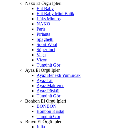
Nako El Örgü İpleri
Elit Baby
Elit Baby Mini Batik
Lüks Minnoş
NAKO
Paris
Pırlanta
Spaghetti
Sport Wool
Süper İnci
Vega
Vizon
Tümünü Gör
Ayaz El Örgü İpler
Ayaz Benekli Yumurcak
Ayaz Lif
Ayaz Makreme
Ayaz Püskül
Tümünü Gör
Bonbon El Örgü İpleri
BONBON
Bonbon Kristal
Tümünü Gör
Bravo El Örgü İpleri
Julia