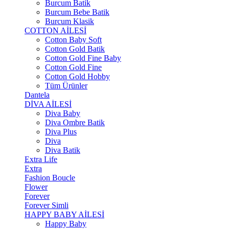
Burcum Batik
Burcum Bebe Batik
Burcum Klasik
COTTON AİLESİ
Cotton Baby Soft
Cotton Gold Batik
Cotton Gold Fine Baby
Cotton Gold Fine
Cotton Gold Hobby
Tüm Ürünler
Dantela
DİVA AİLESİ
Diva Baby
Diva Ombre Batik
Diva Plus
Diva
Diva Batik
Extra Life
Extra
Fashion Boucle
Flower
Forever
Forever Simli
HAPPY BABY AİLESİ
Happy Baby