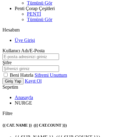
Tümünü Gör
Penti Çorap Çeşitleri
PENTİ
Tümünü Gör
Hesabım
Üye Girişi
Kullanıcı Adı/E-Posta
Şifre
Beni Hatırla
Şifremi Unuttum
Kayıt Ol
Giriş Yap
Sepetim
Anasayfa
NURGE
Filtre
{{ CAT. NAME }}
({{ CAT.COUNT }})