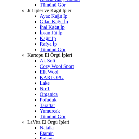
Tümünü Gör
Jüt İpler ve Kağıt İpler
Ayaz Kağıt İp
Gilan Kağıt İp
İhal Kağıt İp
İpsan Jüt İp
Kağıt İp
Rafya İp
Tümünü Gör
Kartopu El Örgü İpleri
Ak Soft
Cozy Wool Sport
Elit Wool
KARTOPU
Lake
No:1
Organica
Pofuduk
Taraftar
Yumurcak
Tümünü Gör
LaVita El Örgü İpleri
Natalia
Etamin
Pırlanta