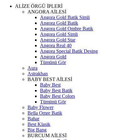
ALİZE ÖRGÜ İPLERİ
ANGORA AİLESİ
Angora Gold Batik Simli
Angora Gold Batik
Angora Gold Ombre Batik
Angora Gold Simli
Angora Gold Star
Angora Real 40
Angora Special Batik Desing
Angora Gold
Tümünü Gör
Aura
Astrakhan
BABY BEST AİLESİ
Baby Best
Baby Best Batik
Baby Best Colors
Tümünü Gör
Baby Flower
Bella Omre Batik
Bahar
Best Klasik
Big Bang
BURCUM AİLESİ