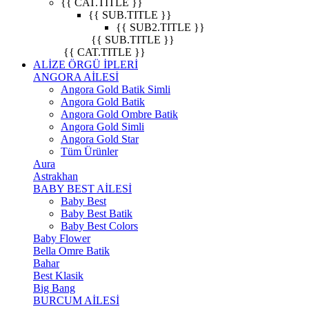
{{ CAT.TITLE }}
{{ SUB.TITLE }}
{{ SUB2.TITLE }}
{{ SUB.TITLE }}
{{ CAT.TITLE }}
ALİZE ÖRGÜ İPLERİ
ANGORA AİLESİ
Angora Gold Batik Simli
Angora Gold Batik
Angora Gold Ombre Batik
Angora Gold Simli
Angora Gold Star
Tüm Ürünler
Aura
Astrakhan
BABY BEST AİLESİ
Baby Best
Baby Best Batik
Baby Best Colors
Baby Flower
Bella Omre Batik
Bahar
Best Klasik
Big Bang
BURCUM AİLESİ