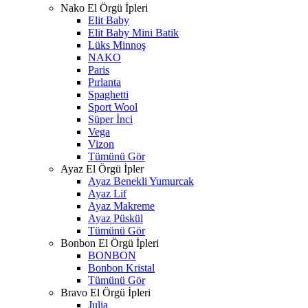
Nako El Örgü İpleri
Elit Baby
Elit Baby Mini Batik
Lüks Minnoş
NAKO
Paris
Pırlanta
Spaghetti
Sport Wool
Süper İnci
Vega
Vizon
Tümünü Gör
Ayaz El Örgü İpler
Ayaz Benekli Yumurcak
Ayaz Lif
Ayaz Makreme
Ayaz Püskül
Tümünü Gör
Bonbon El Örgü İpleri
BONBON
Bonbon Kristal
Tümünü Gör
Bravo El Örgü İpleri
Julia