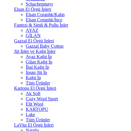
Schachenmayr
Elsan El Örgü İpleri
Elsan Çoraplık/Kalın
Elsan Çoraplık/İnce
Fantezi & Simli & Pullu İpler
AYAZ
GİLAN
Gazzal El Örgü İpleri
Gazzal Baby Cotton
Jüt İpler ve Kağıt İpler
Ayaz Kağıt İp
Gilan Kağıt İp
İhal Kağıt İp
İpsan Jüt İp
Kağıt İp
Tüm Ürünler
Kartopu El Örgü İpleri
Ak Soft
Cozy Wool Sport
Elit Wool
KARTOPU
Lake
Tüm Ürünler
LaVita El Örgü İpleri
Natalia