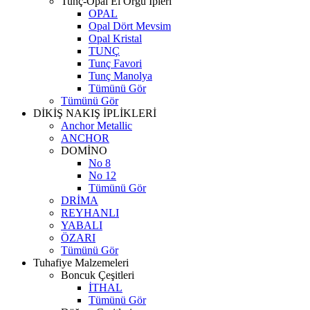
Tunç-Opal El Örgü İpleri
OPAL
Opal Dört Mevsim
Opal Kristal
TUNÇ
Tunç Favori
Tunç Manolya
Tümünü Gör
Tümünü Gör
DİKİŞ NAKIŞ İPLİKLERİ
Anchor Metallic
ANCHOR
DOMİNO
No 8
No 12
Tümünü Gör
DRİMA
REYHANLI
YABALI
ÖZARI
Tümünü Gör
Tuhafiye Malzemeleri
Boncuk Çeşitleri
İTHAL
Tümünü Gör