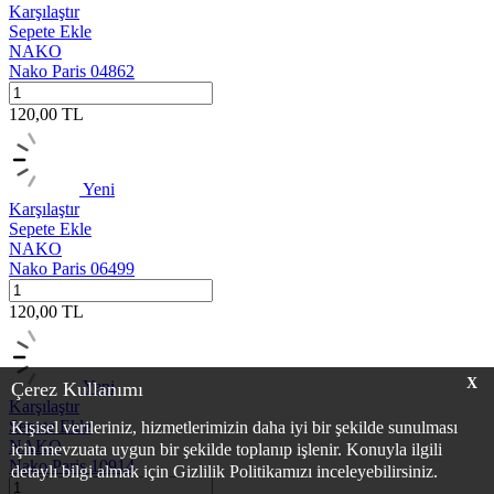
Karşılaştır
Sepete Ekle
NAKO
Nako Paris 04862
120,00
TL
Yeni
Karşılaştır
Sepete Ekle
NAKO
Nako Paris 06499
120,00
TL
X
Yeni
Çerez Kullanımı
Karşılaştır
Sepete Ekle
Kişisel verileriniz, hizmetlerimizin daha iyi bir şekilde sunulması
NAKO
için mevzuata uygun bir şekilde toplanıp işlenir. Konuyla ilgili
Nako Paris 10914
detaylı bilgi almak için Gizlilik Politikamızı inceleyebilirsiniz.