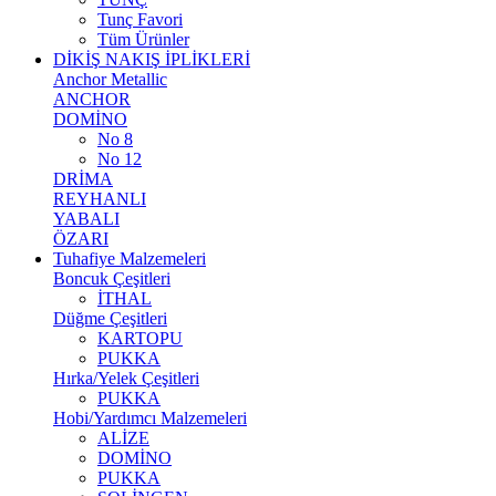
Tunç Favori
Tüm Ürünler
DİKİŞ NAKIŞ İPLİKLERİ
Anchor Metallic
ANCHOR
DOMİNO
No 8
No 12
DRİMA
REYHANLI
YABALI
ÖZARI
Tuhafiye Malzemeleri
Boncuk Çeşitleri
İTHAL
Düğme Çeşitleri
KARTOPU
PUKKA
Hırka/Yelek Çeşitleri
PUKKA
Hobi/Yardımcı Malzemeleri
ALİZE
DOMİNO
PUKKA