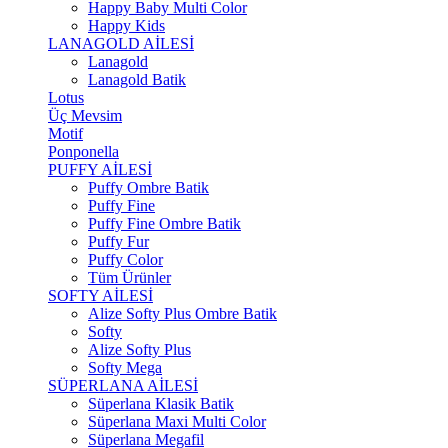
Happy Baby Multi Color
Happy Kids
LANAGOLD AİLESİ
Lanagold
Lanagold Batik
Lotus
Üç Mevsim
Motif
Ponponella
PUFFY AİLESİ
Puffy Ombre Batik
Puffy Fine
Puffy Fine Ombre Batik
Puffy Fur
Puffy Color
Tüm Ürünler
SOFTY AİLESİ
Alize Softy Plus Ombre Batik
Softy
Alize Softy Plus
Softy Mega
SÜPERLANA AİLESİ
Süperlana Klasik Batik
Süperlana Maxi Multi Color
Süperlana Megafil