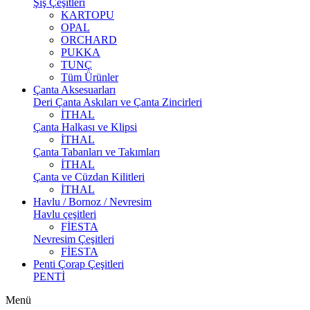
Şiş Çeşitleri
KARTOPU
OPAL
ORCHARD
PUKKA
TUNÇ
Tüm Ürünler
Çanta Aksesuarları
Deri Çanta Askıları ve Çanta Zincirleri
İTHAL
Çanta Halkası ve Klipsi
İTHAL
Çanta Tabanları ve Takımları
İTHAL
Çanta ve Cüzdan Kilitleri
İTHAL
Havlu / Bornoz / Nevresim
Havlu çeşitleri
FİESTA
Nevresim Çeşitleri
FİESTA
Penti Çorap Çeşitleri
PENTİ
Menü