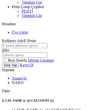
Tümünü Gör
Penti Çorap Çeşitleri
PENTİ
Tümünü Gör
Hesabım
Üye Girişi
Kullanıcı Adı/E-Posta
Şifre
Beni Hatırla
Şifremi Unuttum
Kayıt Ol
Giriş Yap
Sepetim
Anasayfa
NAKO
Filtre
{{ CAT. NAME }}
({{ CAT.COUNT }})