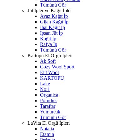
Tümünü Gör
Jüt İpler ve Kağıt İpler
Ayaz Kağıt İp
Gilan Kağıt İp
İhal Kağıt İp
İpsan Jüt İp
Kağıt İp
Rafya İp
Tümünü Gör
Kartopu El Örgü İpleri
Ak Soft
Cozy Wool Sport
Elit Wool
KARTOPU
Lake
No:1
Organica
Pofuduk
Taraftar
Yumurcak
Tümünü Gör
LaVita El Örgü İpleri
Natalia
Etamin
Pırlanta