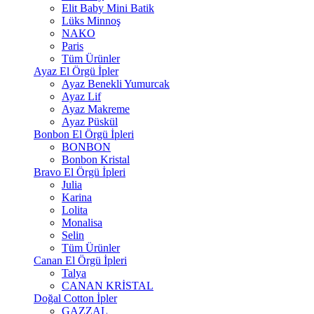
Elit Baby Mini Batik
Lüks Minnoş
NAKO
Paris
Tüm Ürünler
Ayaz El Örgü İpler
Ayaz Benekli Yumurcak
Ayaz Lif
Ayaz Makreme
Ayaz Püskül
Bonbon El Örgü İpleri
BONBON
Bonbon Kristal
Bravo El Örgü İpleri
Julia
Karina
Lolita
Monalisa
Selin
Tüm Ürünler
Canan El Örgü İpleri
Talya
CANAN KRİSTAL
Doğal Cotton İpler
GAZZAL