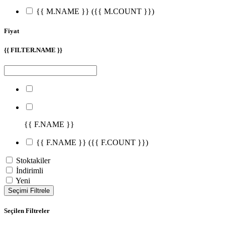
{{ M.NAME }}
({{ M.COUNT }})
Fiyat
{{ FILTER.NAME }}
{{ F.NAME }}
{{ F.NAME }}
({{ F.COUNT }})
Stoktakiler
İndirimli
Yeni
Seçimi Filtrele
Seçilen Filtreler