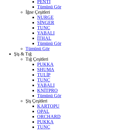
PENTİ
Tümünü Gör
İğne Çeşitleri
NURGE
SİNGER
TUNÇ
YABALI
İTHAL
Tümünü Gör
Tümünü Gör
Şiş & Tığ
Tığ Çeşitleri
PUKKA
SHUMA
TULİP
TUNÇ
YABALI
KNİTPRO
Tümünü Gör
Şiş Çeşitleri
KARTOPU
OPAL
ORCHARD
PUKKA
TUNÇ