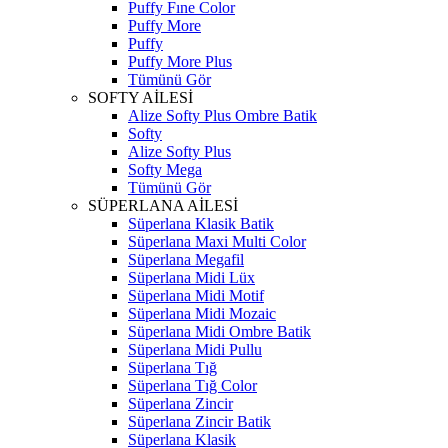
Puffy Fıne Color
Puffy More
Puffy
Puffy More Plus
Tümünü Gör
SOFTY AİLESİ
Alize Softy Plus Ombre Batik
Softy
Alize Softy Plus
Softy Mega
Tümünü Gör
SÜPERLANA AİLESİ
Süperlana Klasik Batik
Süperlana Maxi Multi Color
Süperlana Megafil
Süperlana Midi Lüx
Süperlana Midi Motif
Süperlana Midi Mozaic
Süperlana Midi Ombre Batik
Süperlana Midi Pullu
Süperlana Tığ
Süperlana Tığ Color
Süperlana Zincir
Süperlana Zincir Batik
Süperlana Klasik