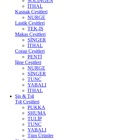
SOLİNGEN
İTHAL
Kasnak Çeşitleri
NURGE
Lastik Çeşitleri
TEK-İŞ
Makas Çeşitleri
SİNGER
İTHAL
Çorap Çeşitleri
PENTİ
İğne Çeşitleri
NURGE
SİNGER
TUNÇ
YABALI
İTHAL
Şiş & Tığ
Tığ Çeşitleri
PUKKA
SHUMA
TULİP
TUNÇ
YABALI
Tüm Ürünler