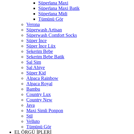
Süperlana Maxi
Süperlana Maxi Batik
Süperlana Midi
Tümünü Gör
Verona
Süperwash Artisan
Süperwash Comfort Socks
Süper İnce
Süper İnce Lüx
Şekerim Bebe
Şekerim Bebe Batik
Şal Sim
Şal Abiye
Süper Kid
Alpaca Rainbow
Alpaca Royal
Bambu
Country Lux
Country New
Java
Maxi Simli Ponpon
Stil
Velluto
Tümünü Gör
EL ÖRGÜ İPLERİ