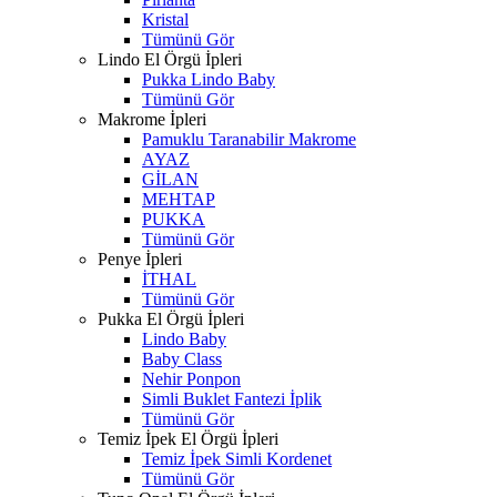
Kristal
Tümünü Gör
Lindo El Örgü İpleri
Pukka Lindo Baby
Tümünü Gör
Makrome İpleri
Pamuklu Taranabilir Makrome
AYAZ
GİLAN
MEHTAP
PUKKA
Tümünü Gör
Penye İpleri
İTHAL
Tümünü Gör
Pukka El Örgü İpleri
Lindo Baby
Baby Class
Nehir Ponpon
Simli Buklet Fantezi İplik
Tümünü Gör
Temiz İpek El Örgü İpleri
Temiz İpek Simli Kordenet
Tümünü Gör