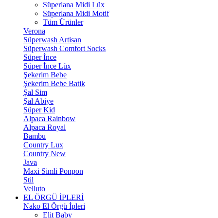
Süperlana Midi Lüx
Süperlana Midi Motif
Tüm Ürünler
Verona
Süperwash Artisan
Süperwash Comfort Socks
Süper İnce
Süper İnce Lüx
Şekerim Bebe
Şekerim Bebe Batik
Şal Sim
Şal Abiye
Süper Kid
Alpaca Rainbow
Alpaca Royal
Bambu
Country Lux
Country New
Java
Maxi Simli Ponpon
Stil
Velluto
EL ÖRGÜ İPLERİ
Nako El Örgü İpleri
Elit Baby