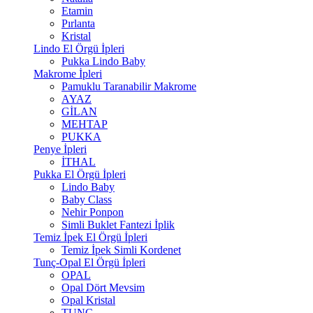
Etamin
Pırlanta
Kristal
Lindo El Örgü İpleri
Pukka Lindo Baby
Makrome İpleri
Pamuklu Taranabilir Makrome
AYAZ
GİLAN
MEHTAP
PUKKA
Penye İpleri
İTHAL
Pukka El Örgü İpleri
Lindo Baby
Baby Class
Nehir Ponpon
Simli Buklet Fantezi İplik
Temiz İpek El Örgü İpleri
Temiz İpek Simli Kordenet
Tunç-Opal El Örgü İpleri
OPAL
Opal Dört Mevsim
Opal Kristal
TUNÇ