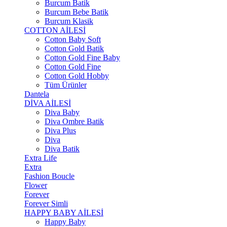
Burcum Batik
Burcum Bebe Batik
Burcum Klasik
COTTON AİLESİ
Cotton Baby Soft
Cotton Gold Batik
Cotton Gold Fine Baby
Cotton Gold Fine
Cotton Gold Hobby
Tüm Ürünler
Dantela
DİVA AİLESİ
Diva Baby
Diva Ombre Batik
Diva Plus
Diva
Diva Batik
Extra Life
Extra
Fashion Boucle
Flower
Forever
Forever Simli
HAPPY BABY AİLESİ
Happy Baby