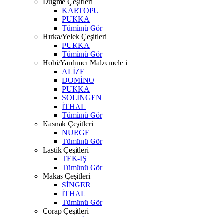
Düğme Çeşitleri
KARTOPU
PUKKA
Tümünü Gör
Hırka/Yelek Çeşitleri
PUKKA
Tümünü Gör
Hobi/Yardımcı Malzemeleri
ALİZE
DOMİNO
PUKKA
SOLİNGEN
İTHAL
Tümünü Gör
Kasnak Çeşitleri
NURGE
Tümünü Gör
Lastik Çeşitleri
TEK-İŞ
Tümünü Gör
Makas Çeşitleri
SİNGER
İTHAL
Tümünü Gör
Çorap Çeşitleri