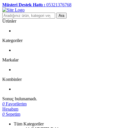
Müşteri Destek Hattı :
05321376768
Ara
Ürünler
Kategoriler
Markalar
Kombinler
Sonuç bulunamadı.
0
Favorilerim
Hesabım
0
Sepetim
Tüm Kategoriler