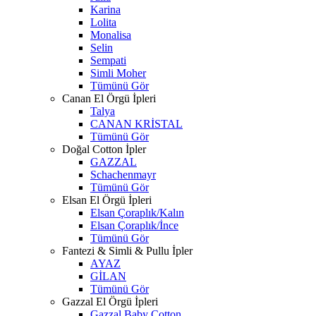
Karina
Lolita
Monalisa
Selin
Sempati
Simli Moher
Tümünü Gör
Canan El Örgü İpleri
Talya
CANAN KRİSTAL
Tümünü Gör
Doğal Cotton İpler
GAZZAL
Schachenmayr
Tümünü Gör
Elsan El Örgü İpleri
Elsan Çoraplık/Kalın
Elsan Çoraplık/İnce
Tümünü Gör
Fantezi & Simli & Pullu İpler
AYAZ
GİLAN
Tümünü Gör
Gazzal El Örgü İpleri
Gazzal Baby Cotton