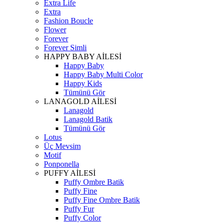
Extra Life
Extra
Fashion Boucle
Flower
Forever
Forever Simli
HAPPY BABY AİLESİ
Happy Baby
Happy Baby Multi Color
Happy Kids
Tümünü Gör
LANAGOLD AİLESİ
Lanagold
Lanagold Batik
Tümünü Gör
Lotus
Üç Mevsim
Motif
Ponponella
PUFFY AİLESİ
Puffy Ombre Batik
Puffy Fine
Puffy Fine Ombre Batik
Puffy Fur
Puffy Color