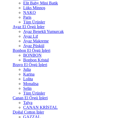
Elit Baby Mini Batik
Lüks Minnoş
NAKO
Paris
Tüm Ürünler
Ayaz El Örgü İpler
Ayaz Benekli Yumurcak
Ayaz Lif
Ayaz Makreme
Ayaz Püskül
Bonbon El Örgü İpleri
BONBON
Bonbon Kristal
Bravo El Örgü İpleri
Julia
Karina
Lolita
Monalisa
Selin
Tüm Ürünler
Canan El Örgü İpleri
Talya
CANAN KRİSTAL
Doğal Cotton İpler
GAZZAL