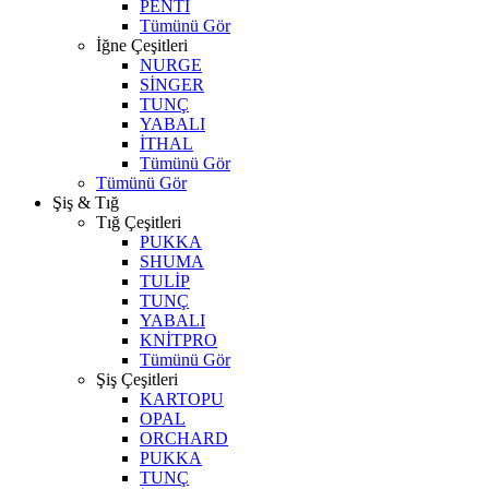
PENTİ
Tümünü Gör
İğne Çeşitleri
NURGE
SİNGER
TUNÇ
YABALI
İTHAL
Tümünü Gör
Tümünü Gör
Şiş & Tığ
Tığ Çeşitleri
PUKKA
SHUMA
TULİP
TUNÇ
YABALI
KNİTPRO
Tümünü Gör
Şiş Çeşitleri
KARTOPU
OPAL
ORCHARD
PUKKA
TUNÇ