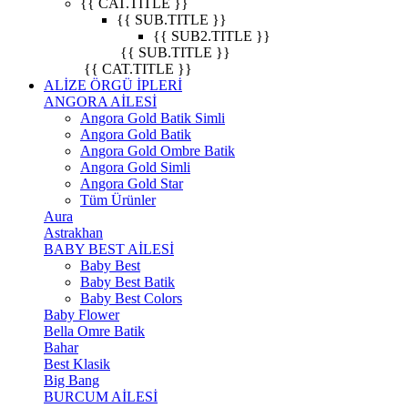
{{ CAT.TITLE }}
{{ SUB.TITLE }}
{{ SUB2.TITLE }}
{{ SUB.TITLE }}
{{ CAT.TITLE }}
ALİZE ÖRGÜ İPLERİ
ANGORA AİLESİ
Angora Gold Batik Simli
Angora Gold Batik
Angora Gold Ombre Batik
Angora Gold Simli
Angora Gold Star
Tüm Ürünler
Aura
Astrakhan
BABY BEST AİLESİ
Baby Best
Baby Best Batik
Baby Best Colors
Baby Flower
Bella Omre Batik
Bahar
Best Klasik
Big Bang
BURCUM AİLESİ