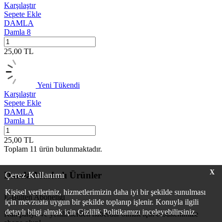
Karşılaştır
Sepete Ekle
DAMLA
Damla 8
25,00
TL
Yeni
Tükendi
Karşılaştır
Sepete Ekle
DAMLA
Damla 11
25,00
TL
Toplam
11
ürün bulunmaktadır.
X
Çerez Kullanımı
Damla Markalı Ürünler
Kişisel verileriniz, hizmetlerimizin daha iyi bir şekilde sunulması
E-Bülten Aboneliği
için mevzuata uygun bir şekilde toplanıp işlenir. Konuyla ilgili
detaylı bilgi almak için Gizlilik Politikamızı inceleyebilirsiniz.
Kampanya ve yeniliklerden haberdar olmak için e-bültenimize