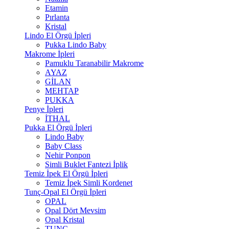
Etamin
Pırlanta
Kristal
Lindo El Örgü İpleri
Pukka Lindo Baby
Makrome İpleri
Pamuklu Taranabilir Makrome
AYAZ
GİLAN
MEHTAP
PUKKA
Penye İpleri
İTHAL
Pukka El Örgü İpleri
Lindo Baby
Baby Class
Nehir Ponpon
Simli Buklet Fantezi İplik
Temiz İpek El Örgü İpleri
Temiz İpek Simli Kordenet
Tunç-Opal El Örgü İpleri
OPAL
Opal Dört Mevsim
Opal Kristal
TUNÇ