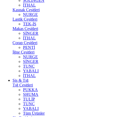
SOLİNGEN
İTHAL
Kasnak Çeşitleri
NURGE
Lastik Çeşitleri
TEK-İŞ
Makas Çeşitleri
SİNGER
İTHAL
Çorap Çeşitleri
PENTİ
İğne Çeşitleri
NURGE
SİNGER
TUNÇ
YABALI
İTHAL
Şiş & Tığ
Tığ Çeşitleri
PUKKA
SHUMA
TULİP
TUNÇ
YABALI
Tüm Ürünler