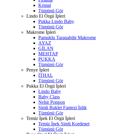
Kristal
Tümünü Gör
Lindo El Örgü İpleri
Pukka Lindo Baby
Tümünü Gör
Makrome İpleri
Pamuklu Taranabilir Makrome
AYAZ
GİLAN
MEHTAP
PUKKA
Tümünü Gör
Penye İpleri
İTHAL
Tümünü Gör
Pukka El Örgü İpleri
Lindo Baby
Baby Class
Nehir Ponpon
Simli Buklet Fantezi İplik
Tümünü Gör
Temiz İpek El Örgü İpleri
Temiz İpek Simli Kordenet
Tümünü Gör