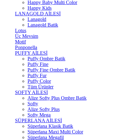
Happy Baby Multi Color
Happy Kids
LANAGOLD AİLESİ
Lanagold
Lanagold Batik
Lotus
Üç Mevsim
Motif
Ponponella
PUFFY AİLESİ
Puffy Ombre Batik
Puffy Fine
Puffy Fine Ombre Batik
Puffy Fur
Puffy Color
Tüm Ürünler
SOFTY AİLESİ
Alize Softy Plus Ombre Batik
Softy
Alize Softy Plus
Softy Mega
SÜPERLANA AİLESİ
Süperlana Klasik Batik
Süperlana Maxi Multi Color
Süperlana Megafil