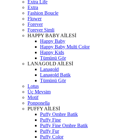
Extra Life
Extra
Fashion Boucle
Flower
Forever
Forever Simli
HAPPY BABY AİLESİ
Happy Baby
Happy Baby Multi Color
Happy Kids
Tümünü Gör
LANAGOLD AİLESİ
Lanagold
Lanagold Batik
Tümünü Gör
Lotus
Üç Mevsim
Motif
Ponponella
PUFFY AİLESİ
Puffy Ombre Batik
Puffy Fine
Puffy Fine Ombre Batik
Puffy Fur
Puffy Color