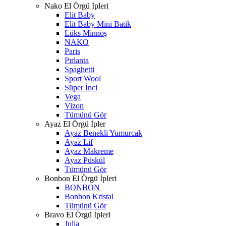
Nako El Örgü İpleri
Elit Baby
Elit Baby Mini Batik
Lüks Minnoş
NAKO
Paris
Pırlanta
Spaghetti
Sport Wool
Süper İnci
Vega
Vizon
Tümünü Gör
Ayaz El Örgü İpler
Ayaz Benekli Yumurcak
Ayaz Lif
Ayaz Makreme
Ayaz Püskül
Tümünü Gör
Bonbon El Örgü İpleri
BONBON
Bonbon Kristal
Tümünü Gör
Bravo El Örgü İpleri
Julia