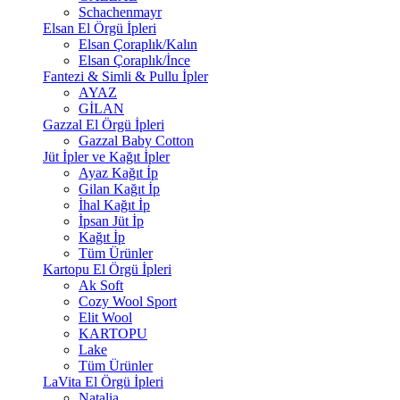
Schachenmayr
Elsan El Örgü İpleri
Elsan Çoraplık/Kalın
Elsan Çoraplık/İnce
Fantezi & Simli & Pullu İpler
AYAZ
GİLAN
Gazzal El Örgü İpleri
Gazzal Baby Cotton
Jüt İpler ve Kağıt İpler
Ayaz Kağıt İp
Gilan Kağıt İp
İhal Kağıt İp
İpsan Jüt İp
Kağıt İp
Tüm Ürünler
Kartopu El Örgü İpleri
Ak Soft
Cozy Wool Sport
Elit Wool
KARTOPU
Lake
Tüm Ürünler
LaVita El Örgü İpleri
Natalia