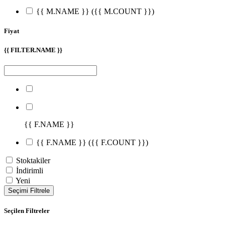
{{ M.NAME }}
({{ M.COUNT }})
Fiyat
{{ FILTER.NAME }}
{{ F.NAME }}
{{ F.NAME }}
({{ F.COUNT }})
Stoktakiler
İndirimli
Yeni
Seçimi Filtrele
Seçilen Filtreler