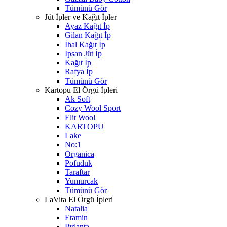
Tümünü Gör
Jüt İpler ve Kağıt İpler
Ayaz Kağıt İp
Gilan Kağıt İp
İhal Kağıt İp
İpsan Jüt İp
Kağıt İp
Rafya İp
Tümünü Gör
Kartopu El Örgü İpleri
Ak Soft
Cozy Wool Sport
Elit Wool
KARTOPU
Lake
No:1
Organica
Pofuduk
Taraftar
Yumurcak
Tümünü Gör
LaVita El Örgü İpleri
Natalia
Etamin
Pırlanta