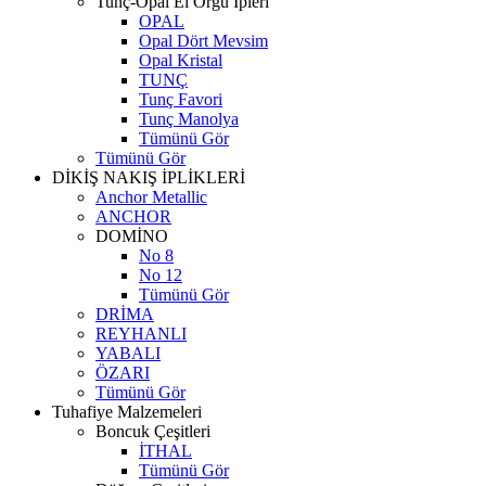
Tunç-Opal El Örgü İpleri
OPAL
Opal Dört Mevsim
Opal Kristal
TUNÇ
Tunç Favori
Tunç Manolya
Tümünü Gör
Tümünü Gör
DİKİŞ NAKIŞ İPLİKLERİ
Anchor Metallic
ANCHOR
DOMİNO
No 8
No 12
Tümünü Gör
DRİMA
REYHANLI
YABALI
ÖZARI
Tümünü Gör
Tuhafiye Malzemeleri
Boncuk Çeşitleri
İTHAL
Tümünü Gör