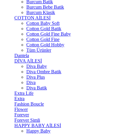
Burcum Batik
Burcum Bebe Batik
Burcum Klasik
COTTON AİLESİ
Cotton Baby Soft
Cotton Gold Batik
Cotton Gold Fine Baby
Cotton Gold Fine
Cotton Gold Hobby
Tüm Ürünler
Dantela
DİVA AİLESİ
Diva Baby
Diva Ombre Batik
Diva Plus
Diva
Diva Batik
Extra Life
Extra
Fashion Boucle
Flower
Forever
Forever Simli
HAPPY BABY AİLESİ
Happy Baby