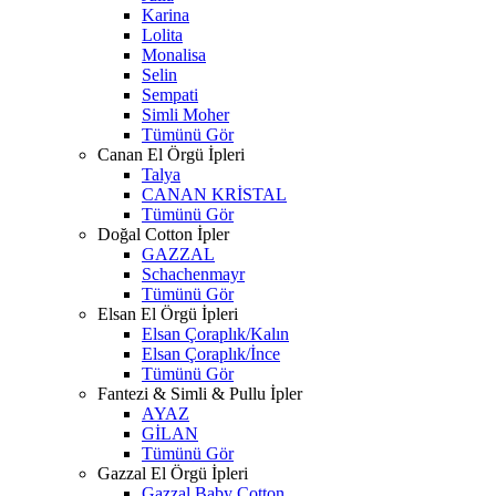
Karina
Lolita
Monalisa
Selin
Sempati
Simli Moher
Tümünü Gör
Canan El Örgü İpleri
Talya
CANAN KRİSTAL
Tümünü Gör
Doğal Cotton İpler
GAZZAL
Schachenmayr
Tümünü Gör
Elsan El Örgü İpleri
Elsan Çoraplık/Kalın
Elsan Çoraplık/İnce
Tümünü Gör
Fantezi & Simli & Pullu İpler
AYAZ
GİLAN
Tümünü Gör
Gazzal El Örgü İpleri
Gazzal Baby Cotton