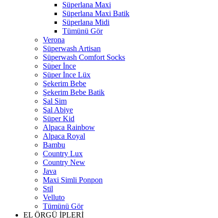
Süperlana Maxi
Süperlana Maxi Batik
Süperlana Midi
Tümünü Gör
Verona
Süperwash Artisan
Süperwash Comfort Socks
Süper İnce
Süper İnce Lüx
Şekerim Bebe
Şekerim Bebe Batik
Şal Sim
Şal Abiye
Süper Kid
Alpaca Rainbow
Alpaca Royal
Bambu
Country Lux
Country New
Java
Maxi Simli Ponpon
Stil
Velluto
Tümünü Gör
EL ÖRGÜ İPLERİ