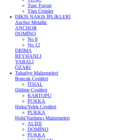
Tunç Favori
Tüm Ürünler
DİKİŞ NAKIŞ İPLİKLERİ
Anchor Metallic
ANCHOR
DOMİNO
No 8
No 12
DRİMA
REYHANLI
YABALI
ÖZARI
Tuhafiye Malzemeleri
Boncuk Çeşitleri
İTHAL
Düğme Çeşitleri
KARTOPU
PUKKA
Hırka/Yelek Çeşitleri
PUKKA
Hobi/Yardımcı Malzemeleri
ALİZE
DOMİNO
PUKKA