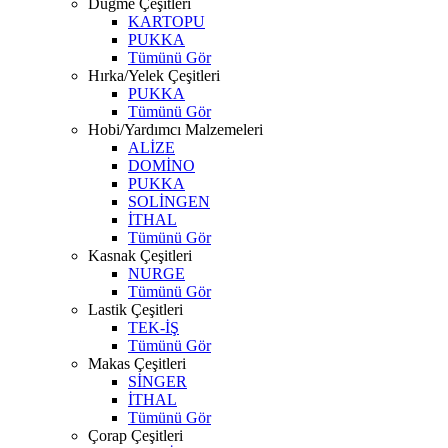
Düğme Çeşitleri
KARTOPU
PUKKA
Tümünü Gör
Hırka/Yelek Çeşitleri
PUKKA
Tümünü Gör
Hobi/Yardımcı Malzemeleri
ALİZE
DOMİNO
PUKKA
SOLİNGEN
İTHAL
Tümünü Gör
Kasnak Çeşitleri
NURGE
Tümünü Gör
Lastik Çeşitleri
TEK-İŞ
Tümünü Gör
Makas Çeşitleri
SİNGER
İTHAL
Tümünü Gör
Çorap Çeşitleri