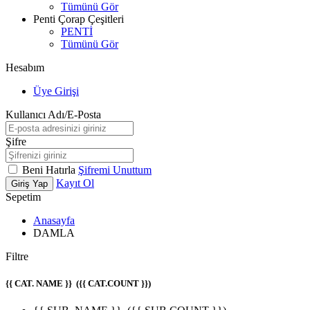
Tümünü Gör
Penti Çorap Çeşitleri
PENTİ
Tümünü Gör
Hesabım
Üye Girişi
Kullanıcı Adı/E-Posta
Şifre
Beni Hatırla
Şifremi Unuttum
Kayıt Ol
Giriş Yap
Sepetim
Anasayfa
DAMLA
Filtre
{{ CAT. NAME }}
({{ CAT.COUNT }})