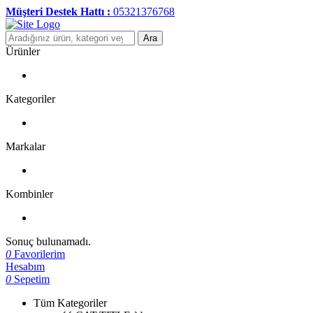
Müşteri Destek Hattı :
05321376768
Ara
Ürünler
Kategoriler
Markalar
Kombinler
Sonuç bulunamadı.
0
Favorilerim
Hesabım
0
Sepetim
Tüm Kategoriler