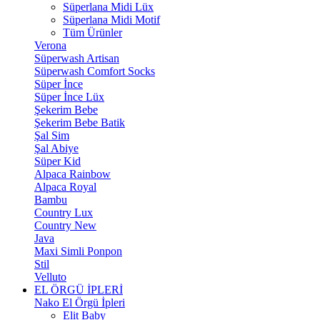
Süperlana Midi Lüx
Süperlana Midi Motif
Tüm Ürünler
Verona
Süperwash Artisan
Süperwash Comfort Socks
Süper İnce
Süper İnce Lüx
Şekerim Bebe
Şekerim Bebe Batik
Şal Sim
Şal Abiye
Süper Kid
Alpaca Rainbow
Alpaca Royal
Bambu
Country Lux
Country New
Java
Maxi Simli Ponpon
Stil
Velluto
EL ÖRGÜ İPLERİ
Nako El Örgü İpleri
Elit Baby