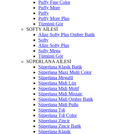
Puffy Fıne Color
Puffy More
Puffy
Puffy More Plus
Tümünü Gör
SOFTY AİLESİ
Alize Softy Plus Ombre Batik
Softy
Alize Softy Plus
Softy Mega
Tümünü Gör
SÜPERLANA AİLESİ
Süperlana Klasik Batik
Süperlana Maxi Multi Color
Süperlana Megafil
Süperlana Midi Lüx
Süperlana Midi Motif
Süperlana Midi Mozaic
Süperlana Midi Ombre Batik
Süperlana Midi Pullu
Süperlana Tığ
Süperlana Tığ Color
Süperlana Zincir
Süperlana Zincir Batik
Süperlana Klasik