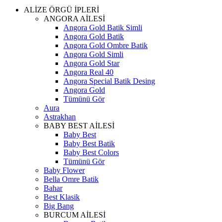
ALİZE ÖRGÜ İPLERİ
ANGORA AİLESİ
Angora Gold Batik Simli
Angora Gold Batik
Angora Gold Ombre Batik
Angora Gold Simli
Angora Gold Star
Angora Real 40
Angora Special Batik Desing
Angora Gold
Tümünü Gör
Aura
Astrakhan
BABY BEST AİLESİ
Baby Best
Baby Best Batik
Baby Best Colors
Tümünü Gör
Baby Flower
Bella Omre Batik
Bahar
Best Klasik
Big Bang
BURCUM AİLESİ