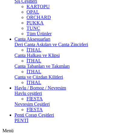
Şiş Çeşitleri
KARTOPU
OPAL
ORCHARD
PUKKA
TUNÇ
Tüm Ürünler
Çanta Aksesuarları
Deri Çanta Askıları ve Çanta Zincirleri
İTHAL
Çanta Halkası ve Klipsi
İTHAL
Çanta Tabanları ve Takımları
İTHAL
Çanta ve Cüzdan Kilitleri
İTHAL
Havlu / Bornoz / Nevresim
Havlu çeşitleri
FİESTA
Nevresim Çeşitleri
FİESTA
Penti Çorap Çeşitleri
PENTİ
Menü