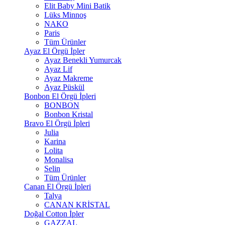
Elit Baby Mini Batik
Lüks Minnoş
NAKO
Paris
Tüm Ürünler
Ayaz El Örgü İpler
Ayaz Benekli Yumurcak
Ayaz Lif
Ayaz Makreme
Ayaz Püskül
Bonbon El Örgü İpleri
BONBON
Bonbon Kristal
Bravo El Örgü İpleri
Julia
Karina
Lolita
Monalisa
Selin
Tüm Ürünler
Canan El Örgü İpleri
Talya
CANAN KRİSTAL
Doğal Cotton İpler
GAZZAL