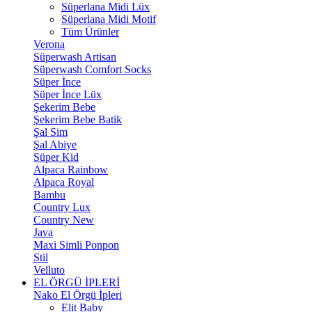
Süperlana Midi Lüx
Süperlana Midi Motif
Tüm Ürünler
Verona
Süperwash Artisan
Süperwash Comfort Socks
Süper İnce
Süper İnce Lüx
Şekerim Bebe
Şekerim Bebe Batik
Şal Sim
Şal Abiye
Süper Kid
Alpaca Rainbow
Alpaca Royal
Bambu
Country Lux
Country New
Java
Maxi Simli Ponpon
Stil
Velluto
EL ÖRGÜ İPLERİ
Nako El Örgü İpleri
Elit Baby