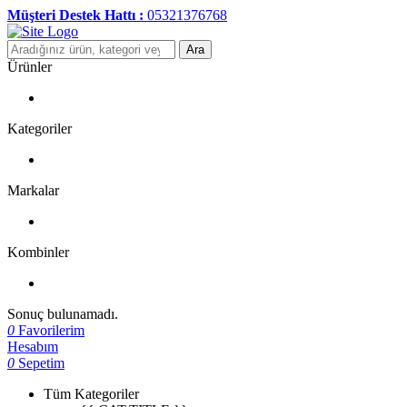
Müşteri Destek Hattı :
05321376768
Ara
Ürünler
Kategoriler
Markalar
Kombinler
Sonuç bulunamadı.
0
Favorilerim
Hesabım
0
Sepetim
Tüm Kategoriler