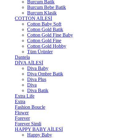
Burcum Batik
Burcum Bebe Batik
Burcum Klasik
COTTON AİLESİ
Cotton Baby Soft
Cotton Gold Batik
Cotton Gold Fine Baby
Cotton Gold Fine
Cotton Gold Hobby
Tüm Ürünler
Dantela
DİVA AİLESİ
Diva Baby
Diva Ombre Batik
Diva Plus
Diva
Diva Batik
Extra Life
Extra
Fashion Boucle
Flower
Forever
Forever Simli
HAPPY BABY AİLESİ
Happy Baby