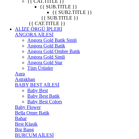
{{ CAT.TITLE }}
{{ SUB.TITLE }}
{{ SUB2.TITLE }}
{{ SUB.TITLE }}
{{ CAT.TITLE }}
ALİZE ÖRGÜ İPLERİ
ANGORA AİLESİ
Angora Gold Batik Simli
Angora Gold Batik
Angora Gold Ombre Batik
Angora Gold Simli
Angora Gold Star
Tüm Ürünler
Aura
Astrakhan
BABY BEST AİLESİ
Baby Best
Baby Best Batik
Baby Best Colors
Baby Flower
Bella Omre Batik
Bahar
Best Klasik
Big Bang
BURCUM AİLESİ