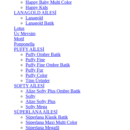
Happy Baby Multi Color
Happy Kids
LANAGOLD AİLESİ
Lanagold
Lanagold Batik
Lotus
Üç Mevsim
Motif
Ponponella
PUFFY AİLESİ
Puffy Ombre Batik
Puffy Fine
Puffy Fine Ombre Batik
Puffy Fur
Puffy Color
Tüm Ürünler
SOFTY AİLESİ
Alize Softy Plus Ombre Batik
Softy
Alize Softy Plus
Softy Mega
SÜPERLANA AİLESİ
Süperlana Klasik Batik
Süperlana Maxi Multi Color
Süperlana Megafil