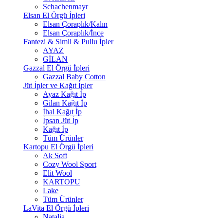
Schachenmayr
Elsan El Örgü İpleri
Elsan Çoraplık/Kalın
Elsan Çoraplık/İnce
Fantezi & Simli & Pullu İpler
AYAZ
GİLAN
Gazzal El Örgü İpleri
Gazzal Baby Cotton
Jüt İpler ve Kağıt İpler
Ayaz Kağıt İp
Gilan Kağıt İp
İhal Kağıt İp
İpsan Jüt İp
Kağıt İp
Tüm Ürünler
Kartopu El Örgü İpleri
Ak Soft
Cozy Wool Sport
Elit Wool
KARTOPU
Lake
Tüm Ürünler
LaVita El Örgü İpleri
Natalia