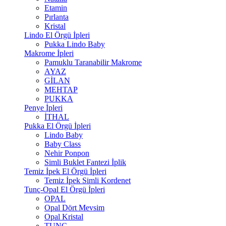
Etamin
Pırlanta
Kristal
Lindo El Örgü İpleri
Pukka Lindo Baby
Makrome İpleri
Pamuklu Taranabilir Makrome
AYAZ
GİLAN
MEHTAP
PUKKA
Penye İpleri
İTHAL
Pukka El Örgü İpleri
Lindo Baby
Baby Class
Nehir Ponpon
Simli Buklet Fantezi İplik
Temiz İpek El Örgü İpleri
Temiz İpek Simli Kordenet
Tunç-Opal El Örgü İpleri
OPAL
Opal Dört Mevsim
Opal Kristal
TUNÇ