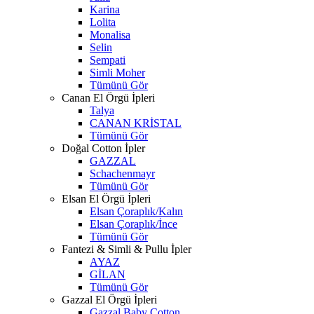
Karina
Lolita
Monalisa
Selin
Sempati
Simli Moher
Tümünü Gör
Canan El Örgü İpleri
Talya
CANAN KRİSTAL
Tümünü Gör
Doğal Cotton İpler
GAZZAL
Schachenmayr
Tümünü Gör
Elsan El Örgü İpleri
Elsan Çoraplık/Kalın
Elsan Çoraplık/İnce
Tümünü Gör
Fantezi & Simli & Pullu İpler
AYAZ
GİLAN
Tümünü Gör
Gazzal El Örgü İpleri
Gazzal Baby Cotton