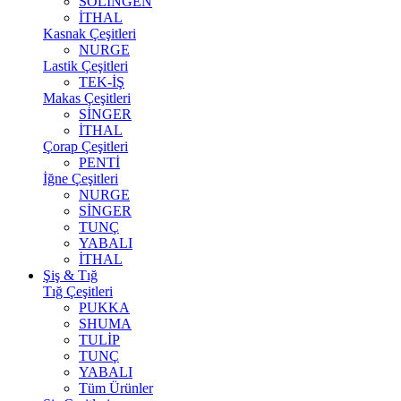
SOLİNGEN
İTHAL
Kasnak Çeşitleri
NURGE
Lastik Çeşitleri
TEK-İŞ
Makas Çeşitleri
SİNGER
İTHAL
Çorap Çeşitleri
PENTİ
İğne Çeşitleri
NURGE
SİNGER
TUNÇ
YABALI
İTHAL
Şiş & Tığ
Tığ Çeşitleri
PUKKA
SHUMA
TULİP
TUNÇ
YABALI
Tüm Ürünler