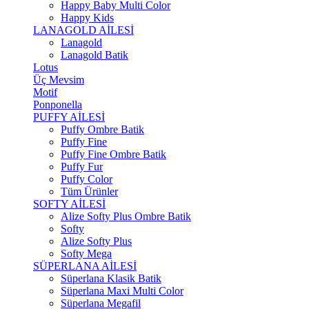
Happy Baby Multi Color
Happy Kids
LANAGOLD AİLESİ
Lanagold
Lanagold Batik
Lotus
Üç Mevsim
Motif
Ponponella
PUFFY AİLESİ
Puffy Ombre Batik
Puffy Fine
Puffy Fine Ombre Batik
Puffy Fur
Puffy Color
Tüm Ürünler
SOFTY AİLESİ
Alize Softy Plus Ombre Batik
Softy
Alize Softy Plus
Softy Mega
SÜPERLANA AİLESİ
Süperlana Klasik Batik
Süperlana Maxi Multi Color
Süperlana Megafil