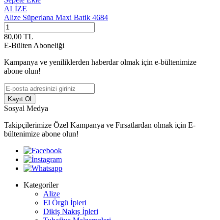
ALİZE
Alize Süperlana Maxi Batik 4684
A
80,00
TL
8
E-Bülten Aboneliği
Kampanya ve yeniliklerden haberdar olmak için e-bültenimize
abone olun!
Kayıt Ol
Sosyal Medya
Takipçilerimize Özel Kampanya ve Fırsatlardan olmak için E-
bültenimize abone olun!
Kategoriler
Alize
El Örgü İpleri
Dikiş Nakış İpleri