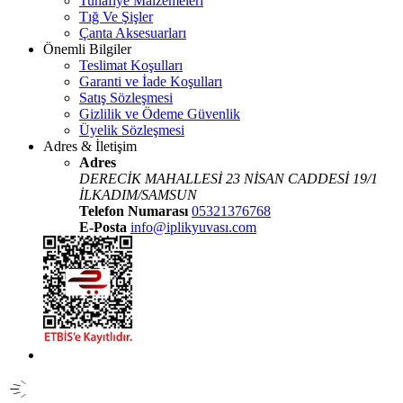
Tuhafiye Malzemeleri
Tığ Ve Şişler
Çanta Aksesuarları
Önemli Bilgiler
Teslimat Koşulları
Garanti ve İade Koşulları
Satış Sözleşmesi
Gizlilik ve Ödeme Güvenlik
Üyelik Sözleşmesi
Adres & İletişim
Adres
DERECİK MAHALLESİ 23 NİSAN CADDESİ 19/1
İLKADIM/SAMSUN
Telefon Numarası
05321376768
E-Posta
info@iplikyuvası.com