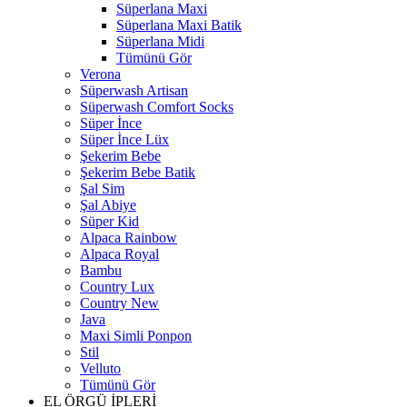
Süperlana Maxi
Süperlana Maxi Batik
Süperlana Midi
Tümünü Gör
Verona
Süperwash Artisan
Süperwash Comfort Socks
Süper İnce
Süper İnce Lüx
Şekerim Bebe
Şekerim Bebe Batik
Şal Sim
Şal Abiye
Süper Kid
Alpaca Rainbow
Alpaca Royal
Bambu
Country Lux
Country New
Java
Maxi Simli Ponpon
Stil
Velluto
Tümünü Gör
EL ÖRGÜ İPLERİ