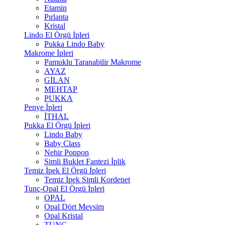
Etamin
Pırlanta
Kristal
Lindo El Örgü İpleri
Pukka Lindo Baby
Makrome İpleri
Pamuklu Taranabilir Makrome
AYAZ
GİLAN
MEHTAP
PUKKA
Penye İpleri
İTHAL
Pukka El Örgü İpleri
Lindo Baby
Baby Class
Nehir Ponpon
Simli Buklet Fantezi İplik
Temiz İpek El Örgü İpleri
Temiz İpek Simli Kordenet
Tunç-Opal El Örgü İpleri
OPAL
Opal Dört Mevsim
Opal Kristal
TUNÇ