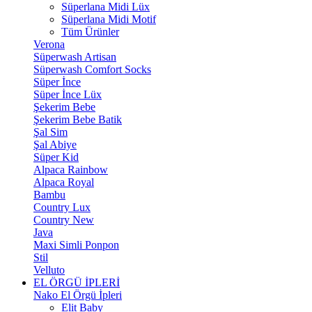
Süperlana Midi Lüx
Süperlana Midi Motif
Tüm Ürünler
Verona
Süperwash Artisan
Süperwash Comfort Socks
Süper İnce
Süper İnce Lüx
Şekerim Bebe
Şekerim Bebe Batik
Şal Sim
Şal Abiye
Süper Kid
Alpaca Rainbow
Alpaca Royal
Bambu
Country Lux
Country New
Java
Maxi Simli Ponpon
Stil
Velluto
EL ÖRGÜ İPLERİ
Nako El Örgü İpleri
Elit Baby