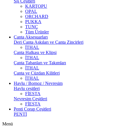
Şiş Çeşitleri
KARTOPU
OPAL
ORCHARD
PUKKA
TUNÇ
Tüm Ürünler
Çanta Aksesuarları
Deri Çanta Askıları ve Çanta Zincirleri
İTHAL
Çanta Halkası ve Klipsi
İTHAL
Çanta Tabanları ve Takımları
İTHAL
Çanta ve Cüzdan Kilitleri
İTHAL
Havlu / Bornoz / Nevresim
Havlu çeşitleri
FİESTA
Nevresim Çeşitleri
FİESTA
Penti Çorap Çeşitleri
PENTİ
Menü