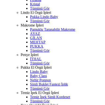
Kristal
Tümünü Gör
Lindo El Örgü İpleri
Pukka Lindo Baby
Tümünü Gör
Makrome İpleri
Pamuklu Taranabilir Makrome
AYAZ
GİLAN
MEHTAP
PUKKA
Tümünü Gör
Penye İpleri
İTHAL
Tümünü Gör
Pukka El Örgü İpleri
Lindo Baby
Baby Class
Nehir Ponpon
Simli Buklet Fantezi İplik
Tümünü Gör
Temiz İpek El Örgü İpleri
Temiz İpek Simli Kordenet
Tümünü Gör