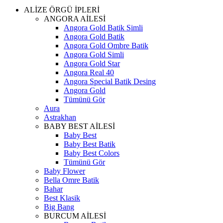
ALİZE ÖRGÜ İPLERİ
ANGORA AİLESİ
Angora Gold Batik Simli
Angora Gold Batik
Angora Gold Ombre Batik
Angora Gold Simli
Angora Gold Star
Angora Real 40
Angora Special Batik Desing
Angora Gold
Tümünü Gör
Aura
Astrakhan
BABY BEST AİLESİ
Baby Best
Baby Best Batik
Baby Best Colors
Tümünü Gör
Baby Flower
Bella Omre Batik
Bahar
Best Klasik
Big Bang
BURCUM AİLESİ