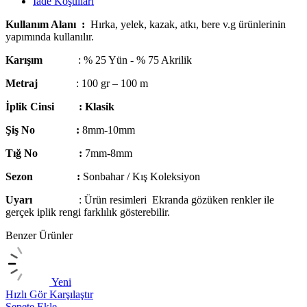
İade Koşulları
Kullanım Alanı :
Hırka, yelek, kazak, atkı, bere v.g ürünlerinin
yapımında kullanılır.
Karışım
: % 25 Yün - % 75 Akrilik
Metraj
: 100 gr – 100 m
İplik Cinsi :
Klasik
Şiş No :
8mm-10mm
Tığ No :
7mm-8mm
Sezon :
Sonbahar / Kış Koleksiyon
Uyarı
: Ürün resimleri Ekranda gözüken renkler ile
gerçek iplik rengi farklılık gösterebilir.
Benzer Ürünler
Yeni
Hızlı Gör
Karşılaştır
H
Sepete Ekle
S