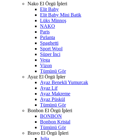
Nako El Örgü İpleri
Elit Baby
Elit Baby Mini Batik
Lüks Minnoş
NAKO
Paris
Pırlanta
Spaghetti
Sport Wool
Süper İnci
Vega
Vizon
Tümünü Gör
Ayaz El Örgü İpler
Ayaz Benekli Yumurcak
Ayaz Lif
Ayaz Makreme
Ayaz Püskül
Tümünü Gör
Bonbon El Örgü İpleri
BONBON
Bonbon Kristal
Tümünü Gör
Bravo El Örgü İpleri
Julia