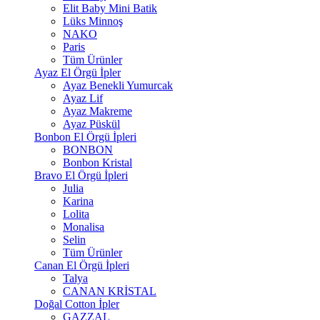
Elit Baby Mini Batik
Lüks Minnoş
NAKO
Paris
Tüm Ürünler
Ayaz El Örgü İpler
Ayaz Benekli Yumurcak
Ayaz Lif
Ayaz Makreme
Ayaz Püskül
Bonbon El Örgü İpleri
BONBON
Bonbon Kristal
Bravo El Örgü İpleri
Julia
Karina
Lolita
Monalisa
Selin
Tüm Ürünler
Canan El Örgü İpleri
Talya
CANAN KRİSTAL
Doğal Cotton İpler
GAZZAL