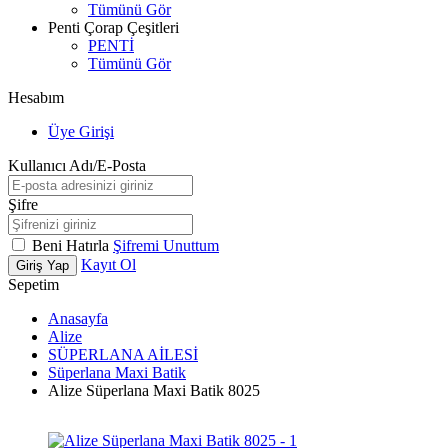
Tümünü Gör
Penti Çorap Çeşitleri
PENTİ
Tümünü Gör
Hesabım
Üye Girişi
Kullanıcı Adı/E-Posta
Şifre
Beni Hatırla
Şifremi Unuttum
Kayıt Ol
Giriş Yap
Sepetim
Anasayfa
Alize
SÜPERLANA AİLESİ
Süperlana Maxi Batik
Alize Süperlana Maxi Batik 8025