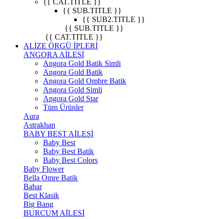
{{ CAT.TITLE }}
{{ SUB.TITLE }}
{{ SUB2.TITLE }}
{{ SUB.TITLE }}
{{ CAT.TITLE }}
ALİZE ÖRGÜ İPLERİ
ANGORA AİLESİ
Angora Gold Batik Simli
Angora Gold Batik
Angora Gold Ombre Batik
Angora Gold Simli
Angora Gold Star
Tüm Ürünler
Aura
Astrakhan
BABY BEST AİLESİ
Baby Best
Baby Best Batik
Baby Best Colors
Baby Flower
Bella Omre Batik
Bahar
Best Klasik
Big Bang
BURCUM AİLESİ