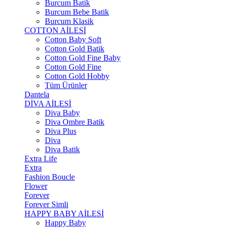
Burcum Batik
Burcum Bebe Batik
Burcum Klasik
COTTON AİLESİ
Cotton Baby Soft
Cotton Gold Batik
Cotton Gold Fine Baby
Cotton Gold Fine
Cotton Gold Hobby
Tüm Ürünler
Dantela
DİVA AİLESİ
Diva Baby
Diva Ombre Batik
Diva Plus
Diva
Diva Batik
Extra Life
Extra
Fashion Boucle
Flower
Forever
Forever Simli
HAPPY BABY AİLESİ
Happy Baby