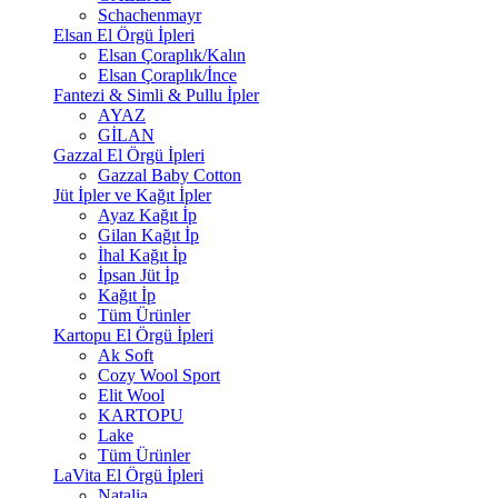
Schachenmayr
Elsan El Örgü İpleri
Elsan Çoraplık/Kalın
Elsan Çoraplık/İnce
Fantezi & Simli & Pullu İpler
AYAZ
GİLAN
Gazzal El Örgü İpleri
Gazzal Baby Cotton
Jüt İpler ve Kağıt İpler
Ayaz Kağıt İp
Gilan Kağıt İp
İhal Kağıt İp
İpsan Jüt İp
Kağıt İp
Tüm Ürünler
Kartopu El Örgü İpleri
Ak Soft
Cozy Wool Sport
Elit Wool
KARTOPU
Lake
Tüm Ürünler
LaVita El Örgü İpleri
Natalia