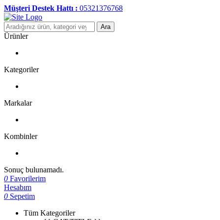
Müşteri Destek Hattı :
05321376768
Ara
Ürünler
Kategoriler
Markalar
Kombinler
Sonuç bulunamadı.
0
Favorilerim
Hesabım
0
Sepetim
Tüm Kategoriler