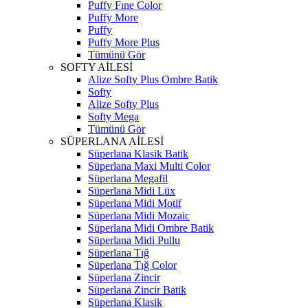
Puffy Fıne Color
Puffy More
Puffy
Puffy More Plus
Tümünü Gör
SOFTY AİLESİ
Alize Softy Plus Ombre Batik
Softy
Alize Softy Plus
Softy Mega
Tümünü Gör
SÜPERLANA AİLESİ
Süperlana Klasik Batik
Süperlana Maxi Multi Color
Süperlana Megafil
Süperlana Midi Lüx
Süperlana Midi Motif
Süperlana Midi Mozaic
Süperlana Midi Ombre Batik
Süperlana Midi Pullu
Süperlana Tığ
Süperlana Tığ Color
Süperlana Zincir
Süperlana Zincir Batik
Süperlana Klasik