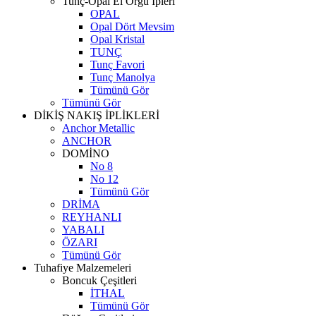
Tunç-Opal El Örgü İpleri
OPAL
Opal Dört Mevsim
Opal Kristal
TUNÇ
Tunç Favori
Tunç Manolya
Tümünü Gör
Tümünü Gör
DİKİŞ NAKIŞ İPLİKLERİ
Anchor Metallic
ANCHOR
DOMİNO
No 8
No 12
Tümünü Gör
DRİMA
REYHANLI
YABALI
ÖZARI
Tümünü Gör
Tuhafiye Malzemeleri
Boncuk Çeşitleri
İTHAL
Tümünü Gör