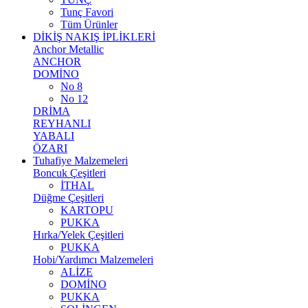
Tunç Favori
Tüm Ürünler
DİKİŞ NAKIŞ İPLİKLERİ
Anchor Metallic
ANCHOR
DOMİNO
No 8
No 12
DRİMA
REYHANLI
YABALI
ÖZARI
Tuhafiye Malzemeleri
Boncuk Çeşitleri
İTHAL
Düğme Çeşitleri
KARTOPU
PUKKA
Hırka/Yelek Çeşitleri
PUKKA
Hobi/Yardımcı Malzemeleri
ALİZE
DOMİNO
PUKKA