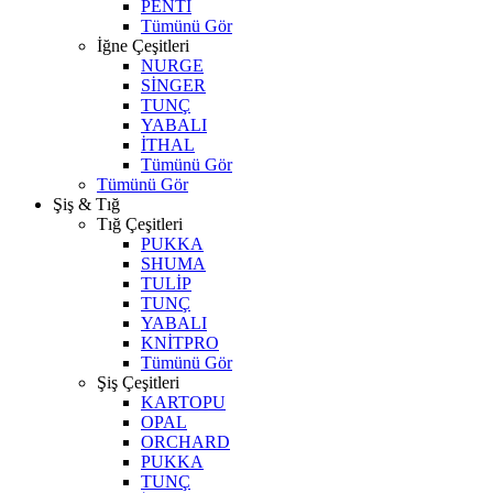
PENTİ
Tümünü Gör
İğne Çeşitleri
NURGE
SİNGER
TUNÇ
YABALI
İTHAL
Tümünü Gör
Tümünü Gör
Şiş & Tığ
Tığ Çeşitleri
PUKKA
SHUMA
TULİP
TUNÇ
YABALI
KNİTPRO
Tümünü Gör
Şiş Çeşitleri
KARTOPU
OPAL
ORCHARD
PUKKA
TUNÇ