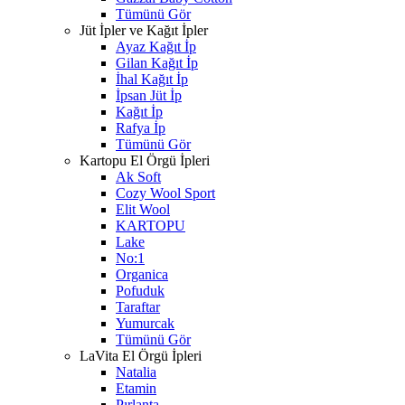
Tümünü Gör
Jüt İpler ve Kağıt İpler
Ayaz Kağıt İp
Gilan Kağıt İp
İhal Kağıt İp
İpsan Jüt İp
Kağıt İp
Rafya İp
Tümünü Gör
Kartopu El Örgü İpleri
Ak Soft
Cozy Wool Sport
Elit Wool
KARTOPU
Lake
No:1
Organica
Pofuduk
Taraftar
Yumurcak
Tümünü Gör
LaVita El Örgü İpleri
Natalia
Etamin
Pırlanta