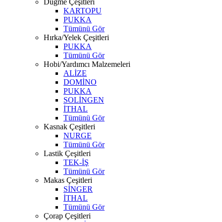
Düğme Çeşitleri
KARTOPU
PUKKA
Tümünü Gör
Hırka/Yelek Çeşitleri
PUKKA
Tümünü Gör
Hobi/Yardımcı Malzemeleri
ALİZE
DOMİNO
PUKKA
SOLİNGEN
İTHAL
Tümünü Gör
Kasnak Çeşitleri
NURGE
Tümünü Gör
Lastik Çeşitleri
TEK-İŞ
Tümünü Gör
Makas Çeşitleri
SİNGER
İTHAL
Tümünü Gör
Çorap Çeşitleri