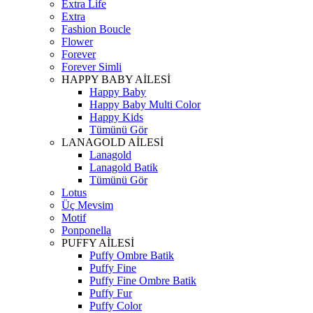
Extra Life
Extra
Fashion Boucle
Flower
Forever
Forever Simli
HAPPY BABY AİLESİ
Happy Baby
Happy Baby Multi Color
Happy Kids
Tümünü Gör
LANAGOLD AİLESİ
Lanagold
Lanagold Batik
Tümünü Gör
Lotus
Üç Mevsim
Motif
Ponponella
PUFFY AİLESİ
Puffy Ombre Batik
Puffy Fine
Puffy Fine Ombre Batik
Puffy Fur
Puffy Color