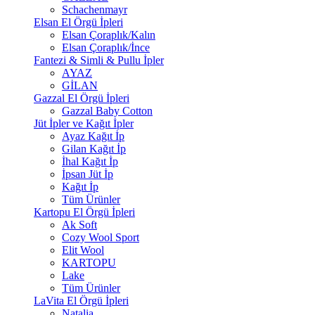
Schachenmayr
Elsan El Örgü İpleri
Elsan Çoraplık/Kalın
Elsan Çoraplık/İnce
Fantezi & Simli & Pullu İpler
AYAZ
GİLAN
Gazzal El Örgü İpleri
Gazzal Baby Cotton
Jüt İpler ve Kağıt İpler
Ayaz Kağıt İp
Gilan Kağıt İp
İhal Kağıt İp
İpsan Jüt İp
Kağıt İp
Tüm Ürünler
Kartopu El Örgü İpleri
Ak Soft
Cozy Wool Sport
Elit Wool
KARTOPU
Lake
Tüm Ürünler
LaVita El Örgü İpleri
Natalia