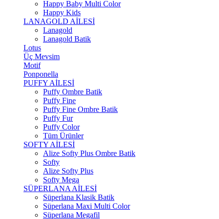
Happy Baby Multi Color
Happy Kids
LANAGOLD AİLESİ
Lanagold
Lanagold Batik
Lotus
Üç Mevsim
Motif
Ponponella
PUFFY AİLESİ
Puffy Ombre Batik
Puffy Fine
Puffy Fine Ombre Batik
Puffy Fur
Puffy Color
Tüm Ürünler
SOFTY AİLESİ
Alize Softy Plus Ombre Batik
Softy
Alize Softy Plus
Softy Mega
SÜPERLANA AİLESİ
Süperlana Klasik Batik
Süperlana Maxi Multi Color
Süperlana Megafil