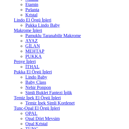
Etamin
Pırlanta
Kristal
Lindo El Örgü İpleri
Pukka Lindo Baby
Makrome İpleri
Pamuklu Taranabilir Makrome
AYAZ
GİLAN
MEHTAP
PUKKA
Penye İpleri
İTHAL
Pukka El Örgü İpleri
Lindo Baby
Baby Class
Nehir Ponpon
Simli Buklet Fantezi İplik
Temiz İpek El Örgü İpleri
Temiz İpek Simli Kordenet
Tunç-Opal El Örgü İpleri
OPAL
Opal Dört Mevsim
Opal Kristal
TUNÇ