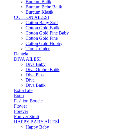
Burcum Batik
Burcum Bebe Batik
Burcum Klasik
COTTON AİLESİ
Cotton Baby Soft
Cotton Gold Batik
Cotton Gold Fine Baby
Cotton Gold Fine
Cotton Gold Hobby
Tüm Ürünler
Dantela
DİVA AİLESİ
Diva Baby
Diva Ombre Batik
Diva Plus
Diva
Diva Batik
Extra Life
Extra
Fashion Boucle
Flower
Forever
Forever Simli
HAPPY BABY AİLESİ
Happy Baby