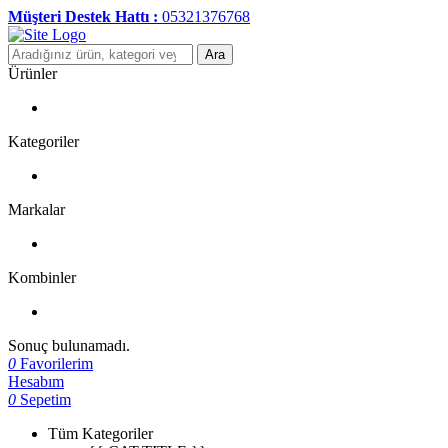
Müşteri Destek Hattı :
05321376768
Ara
Ürünler
Kategoriler
Markalar
Kombinler
Sonuç bulunamadı.
0
Favorilerim
Hesabım
0
Sepetim
Tüm Kategoriler