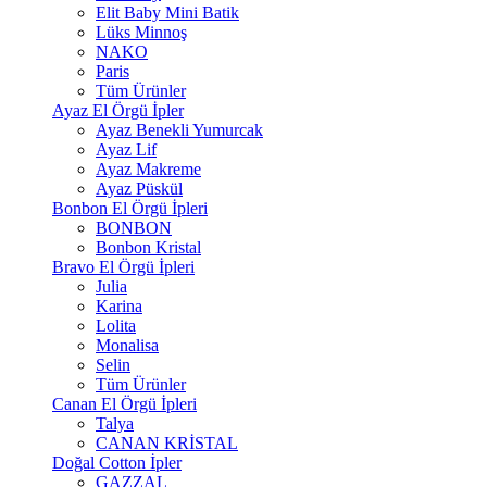
Elit Baby Mini Batik
Lüks Minnoş
NAKO
Paris
Tüm Ürünler
Ayaz El Örgü İpler
Ayaz Benekli Yumurcak
Ayaz Lif
Ayaz Makreme
Ayaz Püskül
Bonbon El Örgü İpleri
BONBON
Bonbon Kristal
Bravo El Örgü İpleri
Julia
Karina
Lolita
Monalisa
Selin
Tüm Ürünler
Canan El Örgü İpleri
Talya
CANAN KRİSTAL
Doğal Cotton İpler
GAZZAL