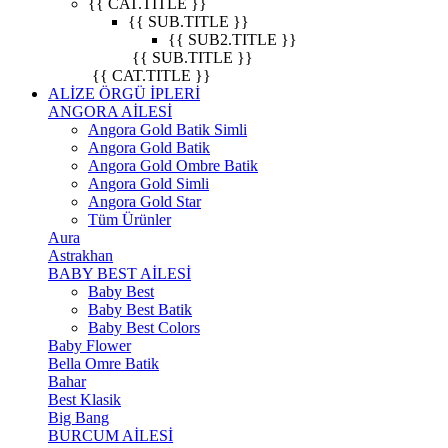
{{ CAT.TITLE }}
{{ SUB.TITLE }}
{{ SUB2.TITLE }}
{{ SUB.TITLE }}
{{ CAT.TITLE }}
ALİZE ÖRGÜ İPLERİ
ANGORA AİLESİ
Angora Gold Batik Simli
Angora Gold Batik
Angora Gold Ombre Batik
Angora Gold Simli
Angora Gold Star
Tüm Ürünler
Aura
Astrakhan
BABY BEST AİLESİ
Baby Best
Baby Best Batik
Baby Best Colors
Baby Flower
Bella Omre Batik
Bahar
Best Klasik
Big Bang
BURCUM AİLESİ