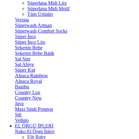
Süperlana Midi Lüx
Süperlana Midi Motif
Tüm Ürünler
Verona
Süperwash Artisan
Süperwash Comfort Socks
Süper İnce
Süper İnce Lüx
Şekerim Bebe
Şekerim Bebe Batik
Şal Sim
Şal Abiye
Süper Kid
Alpaca Rainbow
Alpaca Royal
Bambu
Country Lux
Country New
Java
Maxi Simli Ponpon
Stil
Velluto
EL ÖRGÜ İPLERİ
Nako El Örgü İpleri
Elit Baby