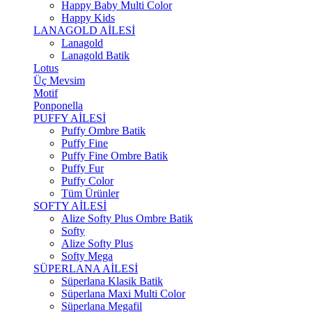
Happy Baby Multi Color
Happy Kids
LANAGOLD AİLESİ
Lanagold
Lanagold Batik
Lotus
Üç Mevsim
Motif
Ponponella
PUFFY AİLESİ
Puffy Ombre Batik
Puffy Fine
Puffy Fine Ombre Batik
Puffy Fur
Puffy Color
Tüm Ürünler
SOFTY AİLESİ
Alize Softy Plus Ombre Batik
Softy
Alize Softy Plus
Softy Mega
SÜPERLANA AİLESİ
Süperlana Klasik Batik
Süperlana Maxi Multi Color
Süperlana Megafil