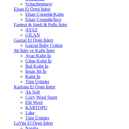
Schachenmayr
Elsan El Örgü İpleri
Elsan Çoraplık/Kalın
Elsan Çoraplık/İnce
Fantezi & Simli & Pullu İpler
AYAZ
GİLAN
Gazzal El Örgü İpleri
Gazzal Baby Cotton
Jüt İpler ve Kağıt İpler
Ayaz Kağıt İp
Gilan Kağıt İp
İhal Kağıt İp
İpsan Jüt İp
Kağıt İp
Tüm Ürünler
Kartopu El Örgü İpleri
Ak Soft
Cozy Wool Sport
Elit Wool
KARTOPU
Lake
Tüm Ürünler
LaVita El Örgü İpleri
Natalia