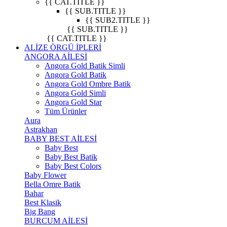
{{ CAT.TITLE }}
{{ SUB.TITLE }}
{{ SUB2.TITLE }}
{{ SUB.TITLE }}
{{ CAT.TITLE }}
ALİZE ÖRGÜ İPLERİ
ANGORA AİLESİ
Angora Gold Batik Simli
Angora Gold Batik
Angora Gold Ombre Batik
Angora Gold Simli
Angora Gold Star
Tüm Ürünler
Aura
Astrakhan
BABY BEST AİLESİ
Baby Best
Baby Best Batik
Baby Best Colors
Baby Flower
Bella Omre Batik
Bahar
Best Klasik
Big Bang
BURCUM AİLESİ