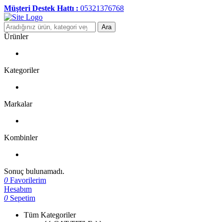
Müşteri Destek Hattı :
05321376768
Ara
Ürünler
Kategoriler
Markalar
Kombinler
Sonuç bulunamadı.
0
Favorilerim
Hesabım
0
Sepetim
Tüm Kategoriler