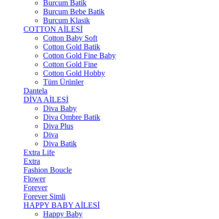
Burcum Batik
Burcum Bebe Batik
Burcum Klasik
COTTON AİLESİ
Cotton Baby Soft
Cotton Gold Batik
Cotton Gold Fine Baby
Cotton Gold Fine
Cotton Gold Hobby
Tüm Ürünler
Dantela
DİVA AİLESİ
Diva Baby
Diva Ombre Batik
Diva Plus
Diva
Diva Batik
Extra Life
Extra
Fashion Boucle
Flower
Forever
Forever Simli
HAPPY BABY AİLESİ
Happy Baby