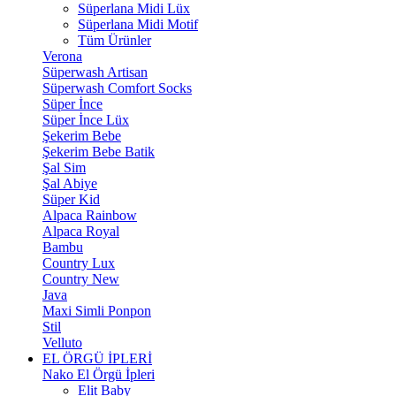
Süperlana Midi Lüx
Süperlana Midi Motif
Tüm Ürünler
Verona
Süperwash Artisan
Süperwash Comfort Socks
Süper İnce
Süper İnce Lüx
Şekerim Bebe
Şekerim Bebe Batik
Şal Sim
Şal Abiye
Süper Kid
Alpaca Rainbow
Alpaca Royal
Bambu
Country Lux
Country New
Java
Maxi Simli Ponpon
Stil
Velluto
EL ÖRGÜ İPLERİ
Nako El Örgü İpleri
Elit Baby