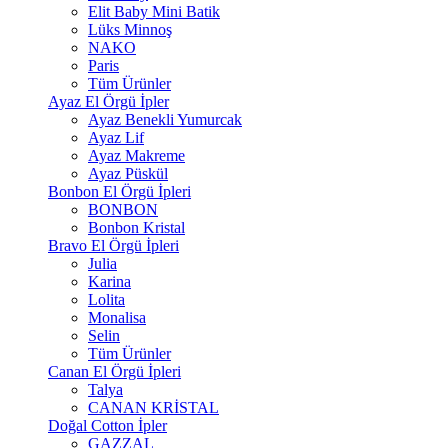
Elit Baby Mini Batik
Lüks Minnoş
NAKO
Paris
Tüm Ürünler
Ayaz El Örgü İpler
Ayaz Benekli Yumurcak
Ayaz Lif
Ayaz Makreme
Ayaz Püskül
Bonbon El Örgü İpleri
BONBON
Bonbon Kristal
Bravo El Örgü İpleri
Julia
Karina
Lolita
Monalisa
Selin
Tüm Ürünler
Canan El Örgü İpleri
Talya
CANAN KRİSTAL
Doğal Cotton İpler
GAZZAL