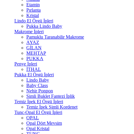
Etamin
Pırlanta
Kristal
Lindo El Örgü İpleri
Pukka Lindo Baby
Makrome İpleri
Pamuklu Taranabilir Makrome
AYAZ
GİLAN
MEHTAP
PUKKA
Penye İpleri
İTHAL
Pukka El Örgü İpleri
Lindo Baby
Baby Class
Nehir Ponpon
Simli Buklet Fantezi İplik
Temiz İpek El Örgü İpleri
Temiz İpek Simli Kordenet
Tunç-Opal El Örgü İpleri
OPAL
Opal Dört Mevsim
Opal Kristal
TUNÇ