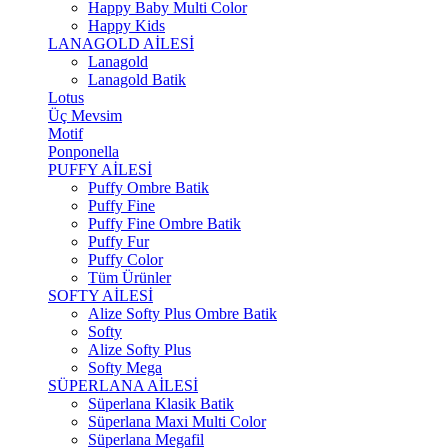
Happy Baby Multi Color
Happy Kids
LANAGOLD AİLESİ
Lanagold
Lanagold Batik
Lotus
Üç Mevsim
Motif
Ponponella
PUFFY AİLESİ
Puffy Ombre Batik
Puffy Fine
Puffy Fine Ombre Batik
Puffy Fur
Puffy Color
Tüm Ürünler
SOFTY AİLESİ
Alize Softy Plus Ombre Batik
Softy
Alize Softy Plus
Softy Mega
SÜPERLANA AİLESİ
Süperlana Klasik Batik
Süperlana Maxi Multi Color
Süperlana Megafil