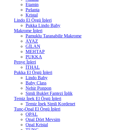
Etamin
Pırlanta
Kristal
Lindo El Örgü İpleri
Pukka Lindo Baby
Makrome İpleri
Pamuklu Taranabilir Makrome
AYAZ
GİLAN
MEHTAP
PUKKA
Penye İpleri
İTHAL
Pukka El Örgü İpleri
Lindo Baby
Baby Class
Nehir Ponpon
Simli Buklet Fantezi İplik
Temiz İpek El Örgü İpleri
Temiz İpek Simli Kordenet
Tunç-Opal El Örgü İpleri
OPAL
Opal Dört Mevsim
Opal Kristal
TUNÇ