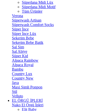
Süperlana Midi Lüx
Süperlana Midi Motif
Tüm Ürünler
Verona
Süperwash Artisan
Süperwash Comfort Socks
Süper İnce
Süper İnce Lüx
Şekerim Bebe
Şekerim Bebe Batik
Şal Sim
Şal Abiye
Süper Kid
Alpaca Rainbow
Alpaca Royal
Bambu
Country Lux
Country New
Java
Maxi Simli Ponpon
Stil
Velluto
EL ÖRGÜ İPLERİ
Nako El Örgü İpleri
Elit Baby