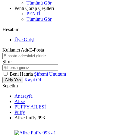
Tümünü Gör
Penti Çorap Çeşitleri
PENTİ
Tümünü Gör
Hesabım
Üye Girişi
Kullanıcı Adı/E-Posta
Şifre
Beni Hatırla
Şifremi Unuttum
Kayıt Ol
Giriş Yap
Sepetim
Anasayfa
Alize
PUFFY AİLESİ
Puffy
Alize Puffy 993