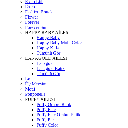
Extra Life
Extra
Fashion Boucle
Flower
Forever
Forever Simli
HAPPY BABY AİLESİ
Happy Baby
Happy Baby Multi Color
Happy Kids
Tümünü Gör
LANAGOLD AİLESİ
Lanagold
Lanagold Batik
Tümünü Gör
Lotus
Üç Mevsim
Motif
Ponponella
PUFFY AİLESİ
Puffy Ombre Batik
Puffy Fine
Puffy Fine Ombre Batik
Puffy Fur
Puffy Color