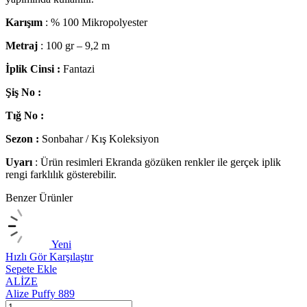
Karışım
: % 100 Mikropolyester
Metraj
: 100 gr – 9,2 m
İplik Cinsi :
Fantazi
Şiş No :
Tığ No :
Sezon :
Sonbahar / Kış Koleksiyon
Uyarı
: Ürün resimleri Ekranda gözüken renkler ile gerçek iplik
rengi farklılık gösterebilir.
Benzer Ürünler
Yeni
Hızlı Gör
Karşılaştır
H
Sepete Ekle
S
ALİZE
Alize Puffy 889
A