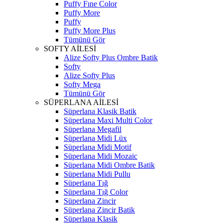
Puffy Fıne Color
Puffy More
Puffy
Puffy More Plus
Tümünü Gör
SOFTY AİLESİ
Alize Softy Plus Ombre Batik
Softy
Alize Softy Plus
Softy Mega
Tümünü Gör
SÜPERLANA AİLESİ
Süperlana Klasik Batik
Süperlana Maxi Multi Color
Süperlana Megafil
Süperlana Midi Lüx
Süperlana Midi Motif
Süperlana Midi Mozaic
Süperlana Midi Ombre Batik
Süperlana Midi Pullu
Süperlana Tığ
Süperlana Tığ Color
Süperlana Zincir
Süperlana Zincir Batik
Süperlana Klasik