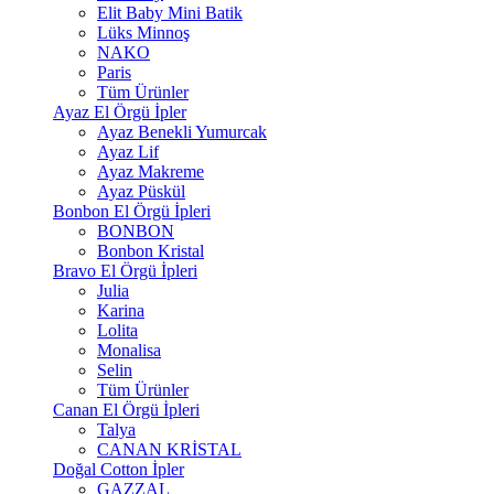
Elit Baby Mini Batik
Lüks Minnoş
NAKO
Paris
Tüm Ürünler
Ayaz El Örgü İpler
Ayaz Benekli Yumurcak
Ayaz Lif
Ayaz Makreme
Ayaz Püskül
Bonbon El Örgü İpleri
BONBON
Bonbon Kristal
Bravo El Örgü İpleri
Julia
Karina
Lolita
Monalisa
Selin
Tüm Ürünler
Canan El Örgü İpleri
Talya
CANAN KRİSTAL
Doğal Cotton İpler
GAZZAL