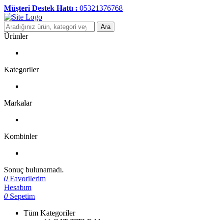
Müşteri Destek Hattı :
05321376768
Ara
Ürünler
Kategoriler
Markalar
Kombinler
Sonuç bulunamadı.
0
Favorilerim
Hesabım
0
Sepetim
Tüm Kategoriler