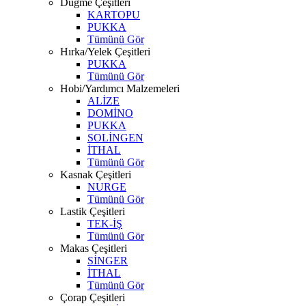
Düğme Çeşitleri
KARTOPU
PUKKA
Tümünü Gör
Hırka/Yelek Çeşitleri
PUKKA
Tümünü Gör
Hobi/Yardımcı Malzemeleri
ALİZE
DOMİNO
PUKKA
SOLİNGEN
İTHAL
Tümünü Gör
Kasnak Çeşitleri
NURGE
Tümünü Gör
Lastik Çeşitleri
TEK-İŞ
Tümünü Gör
Makas Çeşitleri
SİNGER
İTHAL
Tümünü Gör
Çorap Çeşitleri