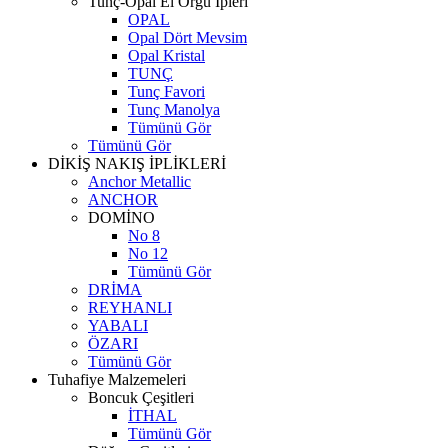
Tunç-Opal El Örgü İpleri
OPAL
Opal Dört Mevsim
Opal Kristal
TUNÇ
Tunç Favori
Tunç Manolya
Tümünü Gör
Tümünü Gör
DİKİŞ NAKIŞ İPLİKLERİ
Anchor Metallic
ANCHOR
DOMİNO
No 8
No 12
Tümünü Gör
DRİMA
REYHANLI
YABALI
ÖZARI
Tümünü Gör
Tuhafiye Malzemeleri
Boncuk Çeşitleri
İTHAL
Tümünü Gör