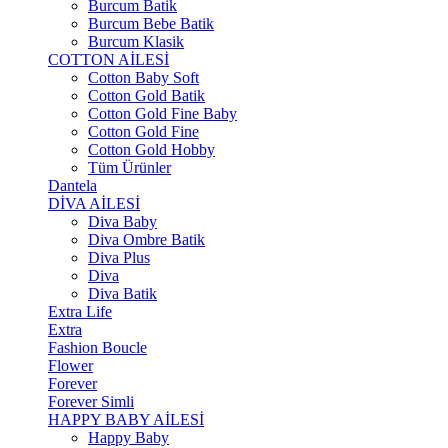
Burcum Batik
Burcum Bebe Batik
Burcum Klasik
COTTON AİLESİ
Cotton Baby Soft
Cotton Gold Batik
Cotton Gold Fine Baby
Cotton Gold Fine
Cotton Gold Hobby
Tüm Ürünler
Dantela
DİVA AİLESİ
Diva Baby
Diva Ombre Batik
Diva Plus
Diva
Diva Batik
Extra Life
Extra
Fashion Boucle
Flower
Forever
Forever Simli
HAPPY BABY AİLESİ
Happy Baby