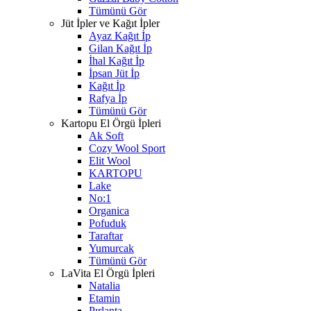
Tümünü Gör
Jüt İpler ve Kağıt İpler
Ayaz Kağıt İp
Gilan Kağıt İp
İhal Kağıt İp
İpsan Jüt İp
Kağıt İp
Rafya İp
Tümünü Gör
Kartopu El Örgü İpleri
Ak Soft
Cozy Wool Sport
Elit Wool
KARTOPU
Lake
No:1
Organica
Pofuduk
Taraftar
Yumurcak
Tümünü Gör
LaVita El Örgü İpleri
Natalia
Etamin
Pırlanta