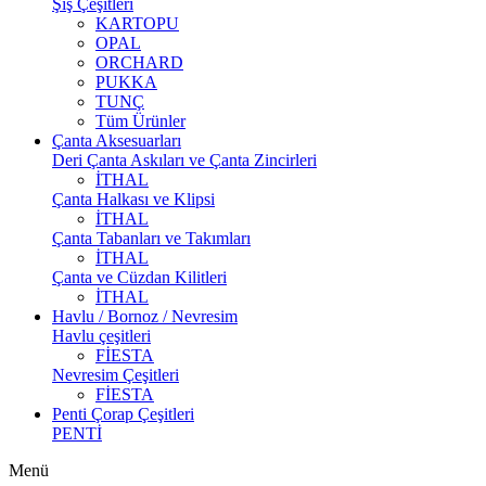
Şiş Çeşitleri
KARTOPU
OPAL
ORCHARD
PUKKA
TUNÇ
Tüm Ürünler
Çanta Aksesuarları
Deri Çanta Askıları ve Çanta Zincirleri
İTHAL
Çanta Halkası ve Klipsi
İTHAL
Çanta Tabanları ve Takımları
İTHAL
Çanta ve Cüzdan Kilitleri
İTHAL
Havlu / Bornoz / Nevresim
Havlu çeşitleri
FİESTA
Nevresim Çeşitleri
FİESTA
Penti Çorap Çeşitleri
PENTİ
Menü