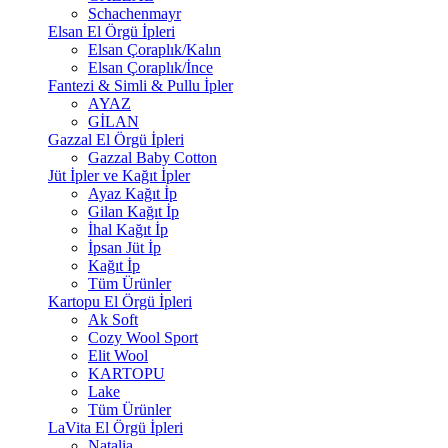
Schachenmayr
Elsan El Örgü İpleri
Elsan Çoraplık/Kalın
Elsan Çoraplık/İnce
Fantezi & Simli & Pullu İpler
AYAZ
GİLAN
Gazzal El Örgü İpleri
Gazzal Baby Cotton
Jüt İpler ve Kağıt İpler
Ayaz Kağıt İp
Gilan Kağıt İp
İhal Kağıt İp
İpsan Jüt İp
Kağıt İp
Tüm Ürünler
Kartopu El Örgü İpleri
Ak Soft
Cozy Wool Sport
Elit Wool
KARTOPU
Lake
Tüm Ürünler
LaVita El Örgü İpleri
Natalia