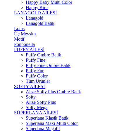
Happy Baby Multi Color
Happy Kids
LANAGOLD AİLESİ
Lanagold
Lanagold Batik
Lotus
Üç Mevsim
Motif
Ponponella
PUFFY AİLESİ
Puffy Ombre Batik
Puffy Fine
Puffy Fine Ombre Batik
Puffy Fur
Puffy Color
Tüm Ürünler
SOFTY AİLESİ
Alize Softy Plus Ombre Batik
Softy
Alize Softy Plus
Softy Mega
SÜPERLANA AİLESİ
Süperlana Klasik Batik
Süperlana Maxi Multi Color
Süperlana Megafil