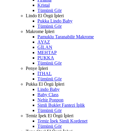
Kristal
Tümünü Gör
Lindo El Örgü İpleri
Pukka Lindo Baby
Tümünü Gör
Makrome İpleri
Pamuklu Taranabilir Makrome
AYAZ
GİLAN
MEHTAP
PUKKA
Tümünü Gör
Penye İpleri
İTHAL
Tümünü Gör
Pukka El Örgü İpleri
Lindo Baby
Baby Class
Nehir Ponpon
Simli Buklet Fantezi İplik
Tümünü Gör
Temiz İpek El Örgü İpleri
Temiz İpek Simli Kordenet
Tümünü Gör