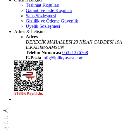
Teslimat Koşulları
Garanti ve İade Koşulları
Satış Sözleşmesi
Gizlilik ve Ödeme Güvenlik
Üyelik Sözleşmesi
Adres & İletişim
Adres
DERECİK MAHALLESİ 23 NİSAN CADDESİ 19/1
İLKADIM/SAMSUN
Telefon Numarası
05321376768
E-Posta
info@iplikyuvası.com