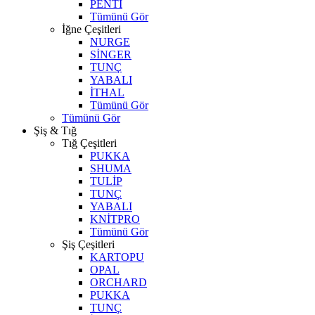
PENTİ
Tümünü Gör
İğne Çeşitleri
NURGE
SİNGER
TUNÇ
YABALI
İTHAL
Tümünü Gör
Tümünü Gör
Şiş & Tığ
Tığ Çeşitleri
PUKKA
SHUMA
TULİP
TUNÇ
YABALI
KNİTPRO
Tümünü Gör
Şiş Çeşitleri
KARTOPU
OPAL
ORCHARD
PUKKA
TUNÇ