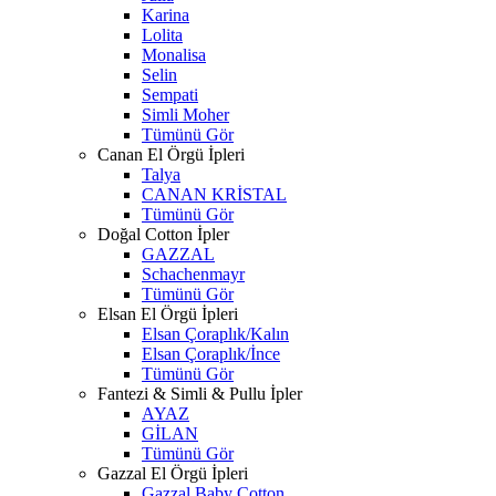
Karina
Lolita
Monalisa
Selin
Sempati
Simli Moher
Tümünü Gör
Canan El Örgü İpleri
Talya
CANAN KRİSTAL
Tümünü Gör
Doğal Cotton İpler
GAZZAL
Schachenmayr
Tümünü Gör
Elsan El Örgü İpleri
Elsan Çoraplık/Kalın
Elsan Çoraplık/İnce
Tümünü Gör
Fantezi & Simli & Pullu İpler
AYAZ
GİLAN
Tümünü Gör
Gazzal El Örgü İpleri
Gazzal Baby Cotton