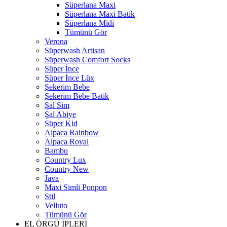
Süperlana Maxi
Süperlana Maxi Batik
Süperlana Midi
Tümünü Gör
Verona
Süperwash Artisan
Süperwash Comfort Socks
Süper İnce
Süper İnce Lüx
Şekerim Bebe
Şekerim Bebe Batik
Şal Sim
Şal Abiye
Süper Kid
Alpaca Rainbow
Alpaca Royal
Bambu
Country Lux
Country New
Java
Maxi Simli Ponpon
Stil
Velluto
Tümünü Gör
EL ÖRGÜ İPLERİ