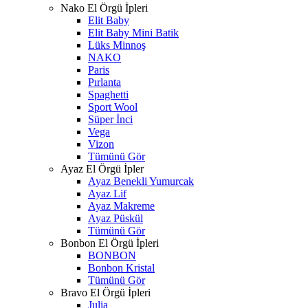
Nako El Örgü İpleri
Elit Baby
Elit Baby Mini Batik
Lüks Minnoş
NAKO
Paris
Pırlanta
Spaghetti
Sport Wool
Süper İnci
Vega
Vizon
Tümünü Gör
Ayaz El Örgü İpler
Ayaz Benekli Yumurcak
Ayaz Lif
Ayaz Makreme
Ayaz Püskül
Tümünü Gör
Bonbon El Örgü İpleri
BONBON
Bonbon Kristal
Tümünü Gör
Bravo El Örgü İpleri
Julia