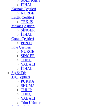
SOLİNGEN
İTHAL
Kasnak Çeşitleri
NURGE
Lastik Çeşitleri
TEK-İŞ
Makas Çeşitleri
SİNGER
İTHAL
Çorap Çeşitleri
PENTİ
İğne Çeşitleri
NURGE
SİNGER
TUNÇ
YABALI
İTHAL
Şiş & Tığ
Tığ Çeşitleri
PUKKA
SHUMA
TULİP
TUNÇ
YABALI
Tüm Ürünler