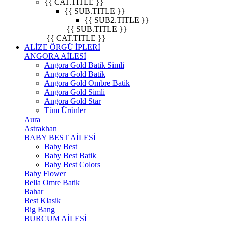
{{ CAT.TITLE }}
{{ SUB.TITLE }}
{{ SUB2.TITLE }}
{{ SUB.TITLE }}
{{ CAT.TITLE }}
ALİZE ÖRGÜ İPLERİ
ANGORA AİLESİ
Angora Gold Batik Simli
Angora Gold Batik
Angora Gold Ombre Batik
Angora Gold Simli
Angora Gold Star
Tüm Ürünler
Aura
Astrakhan
BABY BEST AİLESİ
Baby Best
Baby Best Batik
Baby Best Colors
Baby Flower
Bella Omre Batik
Bahar
Best Klasik
Big Bang
BURCUM AİLESİ