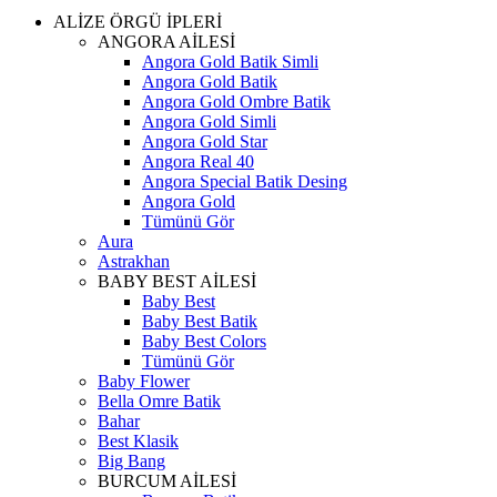
ALİZE ÖRGÜ İPLERİ
ANGORA AİLESİ
Angora Gold Batik Simli
Angora Gold Batik
Angora Gold Ombre Batik
Angora Gold Simli
Angora Gold Star
Angora Real 40
Angora Special Batik Desing
Angora Gold
Tümünü Gör
Aura
Astrakhan
BABY BEST AİLESİ
Baby Best
Baby Best Batik
Baby Best Colors
Tümünü Gör
Baby Flower
Bella Omre Batik
Bahar
Best Klasik
Big Bang
BURCUM AİLESİ