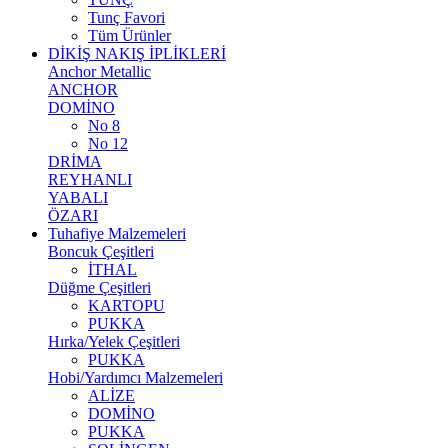
Tunç Favori
Tüm Ürünler
DİKİŞ NAKIŞ İPLİKLERİ
Anchor Metallic
ANCHOR
DOMİNO
No 8
No 12
DRİMA
REYHANLI
YABALI
ÖZARI
Tuhafiye Malzemeleri
Boncuk Çeşitleri
İTHAL
Düğme Çeşitleri
KARTOPU
PUKKA
Hırka/Yelek Çeşitleri
PUKKA
Hobi/Yardımcı Malzemeleri
ALİZE
DOMİNO
PUKKA