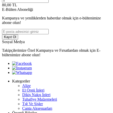
80,00
TL
8
E-Bülten Aboneliği
Kampanya ve yeniliklerden haberdar olmak için e-bültenimize
abone olun!
Kayıt Ol
Sosyal Medya
Takipçilerimize Özel Kampanya ve Fırsatlardan olmak için E-
bültenimize abone olun!
Kategoriler
Alize
El Örgü İpleri
Dikiş Nakış İpleri
Tuhafiye Malzemeleri
Tığ Ve Şişler
Çanta Aksesuarları
Önemli Bilgiler