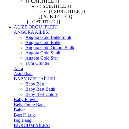
{{ CAT.TITLE }}
{{ SUB.TITLE }}
{{ SUB2.TITLE }}
{{ SUB.TITLE }}
{{ CAT.TITLE }}
ALİZE ÖRGÜ İPLERİ
ANGORA AİLESİ
Angora Gold Batik Simli
Angora Gold Batik
Angora Gold Ombre Batik
Angora Gold Simli
Angora Gold Star
Tüm Ürünler
Aura
Astrakhan
BABY BEST AİLESİ
Baby Best
Baby Best Batik
Baby Best Colors
Baby Flower
Bella Omre Batik
Bahar
Best Klasik
Big Bang
BURCUM AİLESİ