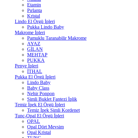
Etamin
Pırlanta
Kristal
Lindo El Örgü İpleri
Pukka Lindo Baby
Makrome İpleri
Pamuklu Taranabilir Makrome
AYAZ
GİLAN
MEHTAP
PUKKA
Penye İpleri
İTHAL
Pukka El Örgü İpleri
Lindo Baby
Baby Class
Nehir Ponpon
Simli Buklet Fantezi İplik
Temiz İpek El Örgü İpleri
Temiz İpek Simli Kordenet
Tunç-Opal El Örgü İpleri
OPAL
Opal Dört Mevsim
Opal Kristal
TUNÇ