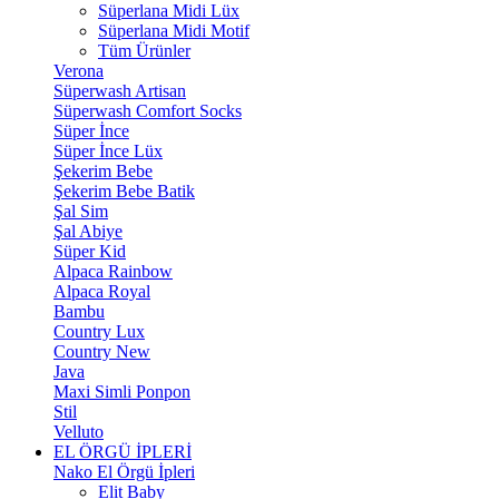
Süperlana Midi Lüx
Süperlana Midi Motif
Tüm Ürünler
Verona
Süperwash Artisan
Süperwash Comfort Socks
Süper İnce
Süper İnce Lüx
Şekerim Bebe
Şekerim Bebe Batik
Şal Sim
Şal Abiye
Süper Kid
Alpaca Rainbow
Alpaca Royal
Bambu
Country Lux
Country New
Java
Maxi Simli Ponpon
Stil
Velluto
EL ÖRGÜ İPLERİ
Nako El Örgü İpleri
Elit Baby