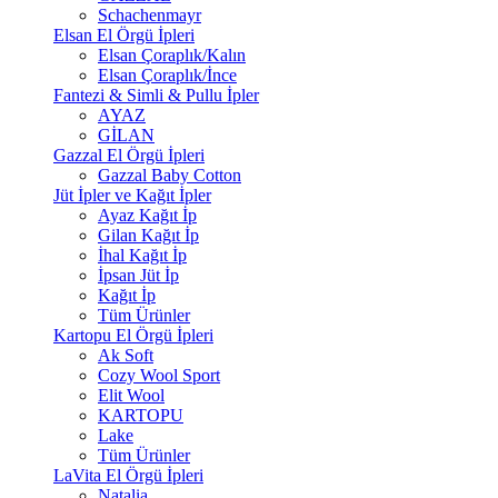
Schachenmayr
Elsan El Örgü İpleri
Elsan Çoraplık/Kalın
Elsan Çoraplık/İnce
Fantezi & Simli & Pullu İpler
AYAZ
GİLAN
Gazzal El Örgü İpleri
Gazzal Baby Cotton
Jüt İpler ve Kağıt İpler
Ayaz Kağıt İp
Gilan Kağıt İp
İhal Kağıt İp
İpsan Jüt İp
Kağıt İp
Tüm Ürünler
Kartopu El Örgü İpleri
Ak Soft
Cozy Wool Sport
Elit Wool
KARTOPU
Lake
Tüm Ürünler
LaVita El Örgü İpleri
Natalia