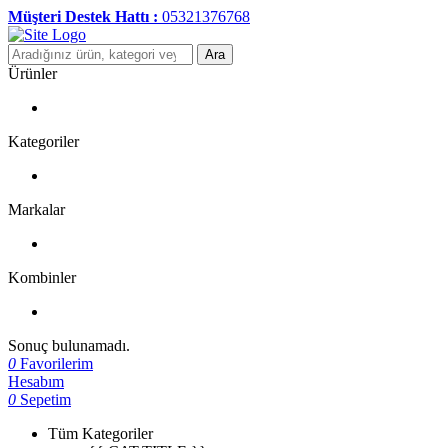
Müşteri Destek Hattı :
05321376768
Ara
Ürünler
Kategoriler
Markalar
Kombinler
Sonuç bulunamadı.
0
Favorilerim
Hesabım
0
Sepetim
Tüm Kategoriler