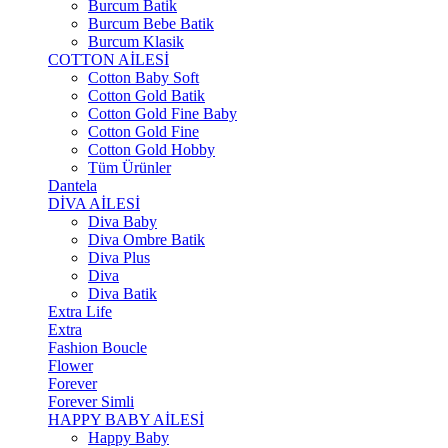
Burcum Batik
Burcum Bebe Batik
Burcum Klasik
COTTON AİLESİ
Cotton Baby Soft
Cotton Gold Batik
Cotton Gold Fine Baby
Cotton Gold Fine
Cotton Gold Hobby
Tüm Ürünler
Dantela
DİVA AİLESİ
Diva Baby
Diva Ombre Batik
Diva Plus
Diva
Diva Batik
Extra Life
Extra
Fashion Boucle
Flower
Forever
Forever Simli
HAPPY BABY AİLESİ
Happy Baby