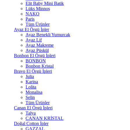
Elit Baby Mini Batik
Lüks Minnoş
NAKO
Paris
Tüm Ürünler
Ayaz El Örgü İpler
Ayaz Benekli Yumurcak
Ayaz Lif
Ayaz Makreme
Ayaz Püskül
Bonbon El Örgü İpleri
BONBON
Bonbon Kristal
Bravo El Örgü İpleri
Julia
Karina
Lolita
Monalisa
Selin
Tüm Ürünler
Canan El Örgü İpleri
Talya
CANAN KRİSTAL
Doğal Cotton İpler
GAZZAL