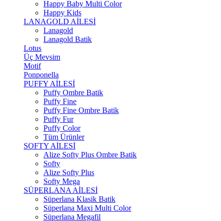
Happy Baby Multi Color
Happy Kids
LANAGOLD AİLESİ
Lanagold
Lanagold Batik
Lotus
Üç Mevsim
Motif
Ponponella
PUFFY AİLESİ
Puffy Ombre Batik
Puffy Fine
Puffy Fine Ombre Batik
Puffy Fur
Puffy Color
Tüm Ürünler
SOFTY AİLESİ
Alize Softy Plus Ombre Batik
Softy
Alize Softy Plus
Softy Mega
SÜPERLANA AİLESİ
Süperlana Klasik Batik
Süperlana Maxi Multi Color
Süperlana Megafil