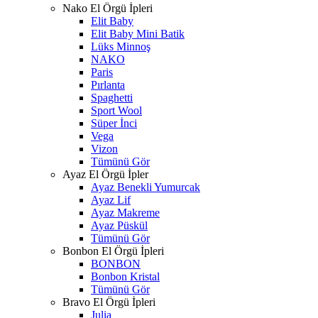
Nako El Örgü İpleri
Elit Baby
Elit Baby Mini Batik
Lüks Minnoş
NAKO
Paris
Pırlanta
Spaghetti
Sport Wool
Süper İnci
Vega
Vizon
Tümünü Gör
Ayaz El Örgü İpler
Ayaz Benekli Yumurcak
Ayaz Lif
Ayaz Makreme
Ayaz Püskül
Tümünü Gör
Bonbon El Örgü İpleri
BONBON
Bonbon Kristal
Tümünü Gör
Bravo El Örgü İpleri
Julia