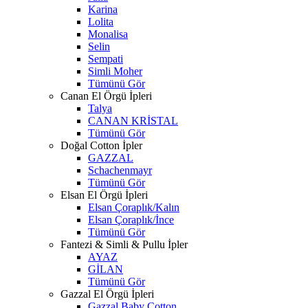
Karina
Lolita
Monalisa
Selin
Sempati
Simli Moher
Tümünü Gör
Canan El Örgü İpleri
Talya
CANAN KRİSTAL
Tümünü Gör
Doğal Cotton İpler
GAZZAL
Schachenmayr
Tümünü Gör
Elsan El Örgü İpleri
Elsan Çoraplık/Kalın
Elsan Çoraplık/İnce
Tümünü Gör
Fantezi & Simli & Pullu İpler
AYAZ
GİLAN
Tümünü Gör
Gazzal El Örgü İpleri
Gazzal Baby Cotton