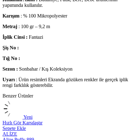
yapımında kullanılır.
Karışım
: % 100 Mikropolyester
Metraj
: 100 gr – 9,2 m
İplik Cinsi :
Fantazi
Şiş No :
Tığ No :
Sezon :
Sonbahar / Kış Koleksiyon
Uyarı
: Ürün resimleri Ekranda gözüken renkler ile gerçek iplik
rengi farklılık gösterebilir.
Benzer Ürünler
Yeni
Hızlı Gör
Karşılaştır
H
Sepete Ekle
S
ALİZE
Alize Puffy 889
A