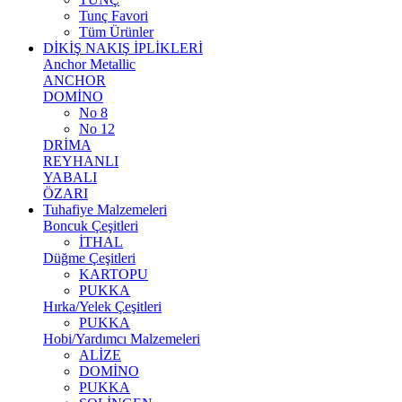
Tunç Favori
Tüm Ürünler
DİKİŞ NAKIŞ İPLİKLERİ
Anchor Metallic
ANCHOR
DOMİNO
No 8
No 12
DRİMA
REYHANLI
YABALI
ÖZARI
Tuhafiye Malzemeleri
Boncuk Çeşitleri
İTHAL
Düğme Çeşitleri
KARTOPU
PUKKA
Hırka/Yelek Çeşitleri
PUKKA
Hobi/Yardımcı Malzemeleri
ALİZE
DOMİNO
PUKKA