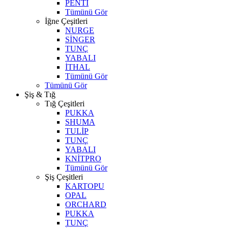
PENTİ
Tümünü Gör
İğne Çeşitleri
NURGE
SİNGER
TUNÇ
YABALI
İTHAL
Tümünü Gör
Tümünü Gör
Şiş & Tığ
Tığ Çeşitleri
PUKKA
SHUMA
TULİP
TUNÇ
YABALI
KNİTPRO
Tümünü Gör
Şiş Çeşitleri
KARTOPU
OPAL
ORCHARD
PUKKA
TUNÇ