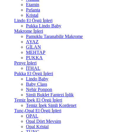
Etamin
Pırlanta
Kristal
Lindo El Örgü İpleri
Pukka Lindo Baby
Makrome İpleri
Pamuklu Taranabilir Makrome
AYAZ
GİLAN
MEHTAP
PUKKA
Penye İpleri
İTHAL
Pukka El Örgü İpleri
Lindo Baby
Baby Class
Nehir Ponpon
Simli Buklet Fantezi İplik
Temiz İpek El Örgü İpleri
Temiz İpek Simli Kordenet
Tunç-Opal El Örgü İpleri
OPAL
Opal Dört Mevsim
Opal Kristal
TUNÇ