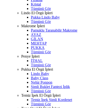
Kristal
Tümünü Gör
Lindo El Örgü İpleri
Pukka Lindo Baby
Tümünü Gör
Makrome İpleri
Pamuklu Taranabilir Makrome
AYAZ
GİLAN
MEHTAP
PUKKA
Tümünü Gör
Penye İpleri
İTHAL
Tümünü Gör
Pukka El Örgü İpleri
Lindo Baby
Baby Class
Nehir Ponpon
Simli Buklet Fantezi İplik
Tümünü Gör
Temiz İpek El Örgü İpleri
Temiz İpek Simli Kordenet
Tümünü Gör