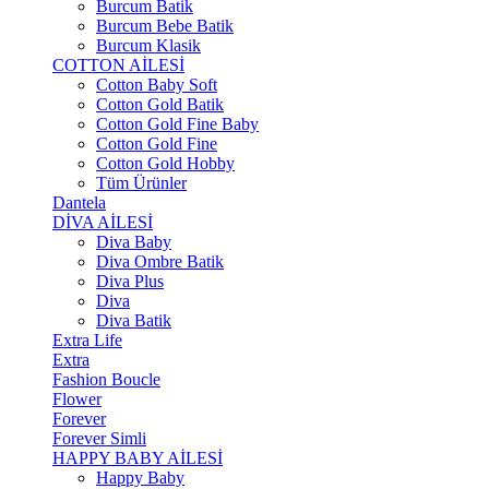
Burcum Batik
Burcum Bebe Batik
Burcum Klasik
COTTON AİLESİ
Cotton Baby Soft
Cotton Gold Batik
Cotton Gold Fine Baby
Cotton Gold Fine
Cotton Gold Hobby
Tüm Ürünler
Dantela
DİVA AİLESİ
Diva Baby
Diva Ombre Batik
Diva Plus
Diva
Diva Batik
Extra Life
Extra
Fashion Boucle
Flower
Forever
Forever Simli
HAPPY BABY AİLESİ
Happy Baby