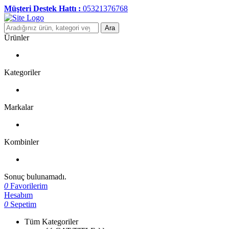
Müşteri Destek Hattı :
05321376768
Ara
Ürünler
Kategoriler
Markalar
Kombinler
Sonuç bulunamadı.
0
Favorilerim
Hesabım
0
Sepetim
Tüm Kategoriler