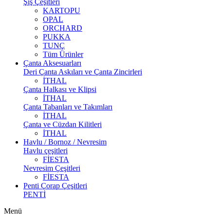
Şiş Çeşitleri
KARTOPU
OPAL
ORCHARD
PUKKA
TUNÇ
Tüm Ürünler
Çanta Aksesuarları
Deri Çanta Askıları ve Çanta Zincirleri
İTHAL
Çanta Halkası ve Klipsi
İTHAL
Çanta Tabanları ve Takımları
İTHAL
Çanta ve Cüzdan Kilitleri
İTHAL
Havlu / Bornoz / Nevresim
Havlu çeşitleri
FİESTA
Nevresim Çeşitleri
FİESTA
Penti Çorap Çeşitleri
PENTİ
Menü