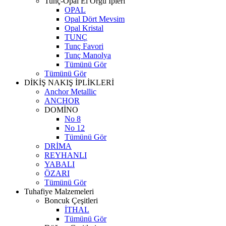
Tunç-Opal El Örgü İpleri
OPAL
Opal Dört Mevsim
Opal Kristal
TUNÇ
Tunç Favori
Tunç Manolya
Tümünü Gör
Tümünü Gör
DİKİŞ NAKIŞ İPLİKLERİ
Anchor Metallic
ANCHOR
DOMİNO
No 8
No 12
Tümünü Gör
DRİMA
REYHANLI
YABALI
ÖZARI
Tümünü Gör
Tuhafiye Malzemeleri
Boncuk Çeşitleri
İTHAL
Tümünü Gör