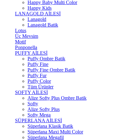
Happy Baby Multi Color
Happy Kids
LANAGOLD AİLESİ
Lanagold
Lanagold Batik
Lotus
Üç Mevsim
Motif
Ponponella
PUFFY AİLESİ
Puffy Ombre Batik
Puffy Fine
Puffy Fine Ombre Batik
Puffy Fur
Puffy Color
Tüm Ürünler
SOFTY AİLESİ
Alize Softy Plus Ombre Batik
Softy
Alize Softy Plus
Softy Mega
SÜPERLANA AİLESİ
Süperlana Klasik Batik
Süperlana Maxi Multi Color
Süperlana Megafil