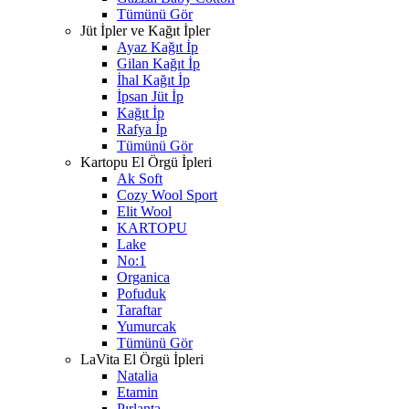
Tümünü Gör
Jüt İpler ve Kağıt İpler
Ayaz Kağıt İp
Gilan Kağıt İp
İhal Kağıt İp
İpsan Jüt İp
Kağıt İp
Rafya İp
Tümünü Gör
Kartopu El Örgü İpleri
Ak Soft
Cozy Wool Sport
Elit Wool
KARTOPU
Lake
No:1
Organica
Pofuduk
Taraftar
Yumurcak
Tümünü Gör
LaVita El Örgü İpleri
Natalia
Etamin
Pırlanta