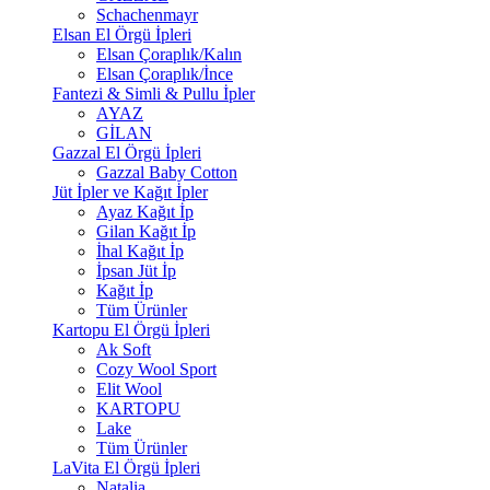
Schachenmayr
Elsan El Örgü İpleri
Elsan Çoraplık/Kalın
Elsan Çoraplık/İnce
Fantezi & Simli & Pullu İpler
AYAZ
GİLAN
Gazzal El Örgü İpleri
Gazzal Baby Cotton
Jüt İpler ve Kağıt İpler
Ayaz Kağıt İp
Gilan Kağıt İp
İhal Kağıt İp
İpsan Jüt İp
Kağıt İp
Tüm Ürünler
Kartopu El Örgü İpleri
Ak Soft
Cozy Wool Sport
Elit Wool
KARTOPU
Lake
Tüm Ürünler
LaVita El Örgü İpleri
Natalia