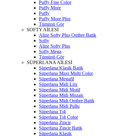
Puffy Fıne Color
Puffy More
Puffy
Puffy More Plus
Tümünü Gör
SOFTY AİLESİ
Alize Softy Plus Ombre Batik
Softy
Alize Softy Plus
Softy Mega
Tümünü Gör
SÜPERLANA AİLESİ
Süperlana Klasik Batik
Süperlana Maxi Multi Color
Süperlana Megafil
Süperlana Midi Lüx
Süperlana Midi Motif
Süperlana Midi Mozaic
Süperlana Midi Ombre Batik
Süperlana Midi Pullu
Süperlana Tığ
Süperlana Tığ Color
Süperlana Zincir
Süperlana Zincir Batik
Süperlana Klasik