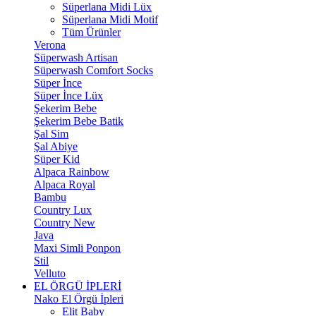
Süperlana Midi Lüx
Süperlana Midi Motif
Tüm Ürünler
Verona
Süperwash Artisan
Süperwash Comfort Socks
Süper İnce
Süper İnce Lüx
Şekerim Bebe
Şekerim Bebe Batik
Şal Sim
Şal Abiye
Süper Kid
Alpaca Rainbow
Alpaca Royal
Bambu
Country Lux
Country New
Java
Maxi Simli Ponpon
Stil
Velluto
EL ÖRGÜ İPLERİ
Nako El Örgü İpleri
Elit Baby