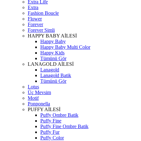
Extra Life
Extra
Fashion Boucle
Flower
Forever
Forever Simli
HAPPY BABY AİLESİ
Happy Baby
Happy Baby Multi Color
Happy Kids
Tümünü Gör
LANAGOLD AİLESİ
Lanagold
Lanagold Batik
Tümünü Gör
Lotus
Üç Mevsim
Motif
Ponponella
PUFFY AİLESİ
Puffy Ombre Batik
Puffy Fine
Puffy Fine Ombre Batik
Puffy Fur
Puffy Color