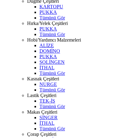
Düğme Çeşitleri
KARTOPU
PUKKA
Tümünü Gör
Hırka/Yelek Çeşitleri
PUKKA
Tümünü Gör
Hobi/Yardımcı Malzemeleri
ALİZE
DOMİNO
PUKKA
SOLİNGEN
İTHAL
Tümünü Gör
Kasnak Çeşitleri
NURGE
Tümünü Gör
Lastik Çeşitleri
TEK-İŞ
Tümünü Gör
Makas Çeşitleri
SİNGER
İTHAL
Tümünü Gör
Çorap Çeşitleri