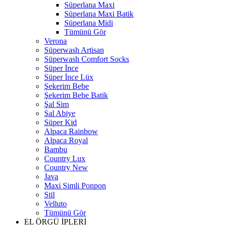
Süperlana Maxi
Süperlana Maxi Batik
Süperlana Midi
Tümünü Gör
Verona
Süperwash Artisan
Süperwash Comfort Socks
Süper İnce
Süper İnce Lüx
Şekerim Bebe
Şekerim Bebe Batik
Şal Sim
Şal Abiye
Süper Kid
Alpaca Rainbow
Alpaca Royal
Bambu
Country Lux
Country New
Java
Maxi Simli Ponpon
Stil
Velluto
Tümünü Gör
EL ÖRGÜ İPLERİ