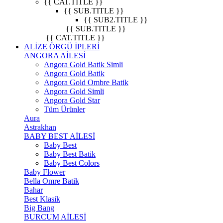
{{ CAT.TITLE }}
{{ SUB.TITLE }}
{{ SUB2.TITLE }}
{{ SUB.TITLE }}
{{ CAT.TITLE }}
ALİZE ÖRGÜ İPLERİ
ANGORA AİLESİ
Angora Gold Batik Simli
Angora Gold Batik
Angora Gold Ombre Batik
Angora Gold Simli
Angora Gold Star
Tüm Ürünler
Aura
Astrakhan
BABY BEST AİLESİ
Baby Best
Baby Best Batik
Baby Best Colors
Baby Flower
Bella Omre Batik
Bahar
Best Klasik
Big Bang
BURCUM AİLESİ