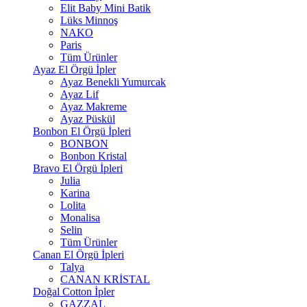
Elit Baby Mini Batik
Lüks Minnoş
NAKO
Paris
Tüm Ürünler
Ayaz El Örgü İpler
Ayaz Benekli Yumurcak
Ayaz Lif
Ayaz Makreme
Ayaz Püskül
Bonbon El Örgü İpleri
BONBON
Bonbon Kristal
Bravo El Örgü İpleri
Julia
Karina
Lolita
Monalisa
Selin
Tüm Ürünler
Canan El Örgü İpleri
Talya
CANAN KRİSTAL
Doğal Cotton İpler
GAZZAL