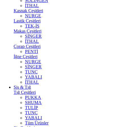
SOLİNGEN
İTHAL
Kasnak Çeşitleri
NURGE
Lastik Çeşitleri
TEK-İŞ
Makas Çeşitleri
SİNGER
İTHAL
Çorap Çeşitleri
PENTİ
İğne Çeşitleri
NURGE
SİNGER
TUNÇ
YABALI
İTHAL
Şiş & Tığ
Tığ Çeşitleri
PUKKA
SHUMA
TULİP
TUNÇ
YABALI
Tüm Ürünler