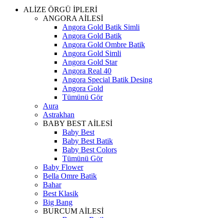
ALİZE ÖRGÜ İPLERİ
ANGORA AİLESİ
Angora Gold Batik Simli
Angora Gold Batik
Angora Gold Ombre Batik
Angora Gold Simli
Angora Gold Star
Angora Real 40
Angora Special Batik Desing
Angora Gold
Tümünü Gör
Aura
Astrakhan
BABY BEST AİLESİ
Baby Best
Baby Best Batik
Baby Best Colors
Tümünü Gör
Baby Flower
Bella Omre Batik
Bahar
Best Klasik
Big Bang
BURCUM AİLESİ