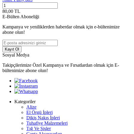
80,00
TL
8
E-Bülten Aboneliği
Kampanya ve yeniliklerden haberdar olmak için e-bültenimize
abone olun!
Kayıt Ol
Sosyal Medya
Takipçilerimize Özel Kampanya ve Fırsatlardan olmak için E-
bültenimize abone olun!
Kategoriler
Alize
El Örgü İpleri
Dikiş Nakış İpleri
Tuhafiye Malzemeleri
Tığ Ve Şişler
Çanta Aksesuarları