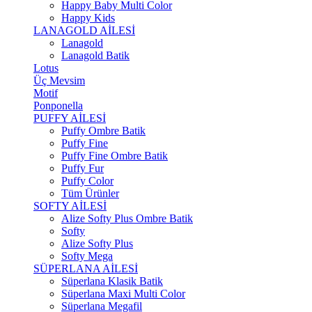
Happy Baby Multi Color
Happy Kids
LANAGOLD AİLESİ
Lanagold
Lanagold Batik
Lotus
Üç Mevsim
Motif
Ponponella
PUFFY AİLESİ
Puffy Ombre Batik
Puffy Fine
Puffy Fine Ombre Batik
Puffy Fur
Puffy Color
Tüm Ürünler
SOFTY AİLESİ
Alize Softy Plus Ombre Batik
Softy
Alize Softy Plus
Softy Mega
SÜPERLANA AİLESİ
Süperlana Klasik Batik
Süperlana Maxi Multi Color
Süperlana Megafil