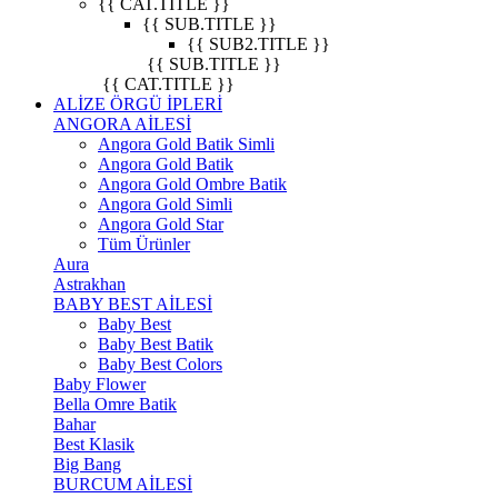
{{ CAT.TITLE }}
{{ SUB.TITLE }}
{{ SUB2.TITLE }}
{{ SUB.TITLE }}
{{ CAT.TITLE }}
ALİZE ÖRGÜ İPLERİ
ANGORA AİLESİ
Angora Gold Batik Simli
Angora Gold Batik
Angora Gold Ombre Batik
Angora Gold Simli
Angora Gold Star
Tüm Ürünler
Aura
Astrakhan
BABY BEST AİLESİ
Baby Best
Baby Best Batik
Baby Best Colors
Baby Flower
Bella Omre Batik
Bahar
Best Klasik
Big Bang
BURCUM AİLESİ