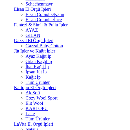
Schachenmayr
Elsan El Örgü İpleri
Elsan Çoraplık/Kalın
Elsan Çoraplık/İnce
Fantezi & Simli & Pullu İpler
AYAZ
GİLAN
Gazzal El Örgü İpleri
Gazzal Baby Cotton
Jüt İpler ve Kağıt İpler
Ayaz Kağıt İp
Gilan Kağıt İp
İhal Kağıt İp
İpsan Jüt İp
Kağıt İp
Tüm Ürünler
Kartopu El Örgü İpleri
Ak Soft
Cozy Wool Sport
Elit Wool
KARTOPU
Lake
Tüm Ürünler
LaVita El Örgü İpleri
Natalia