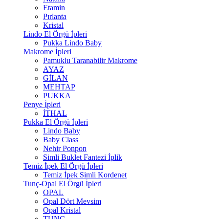
Etamin
Pırlanta
Kristal
Lindo El Örgü İpleri
Pukka Lindo Baby
Makrome İpleri
Pamuklu Taranabilir Makrome
AYAZ
GİLAN
MEHTAP
PUKKA
Penye İpleri
İTHAL
Pukka El Örgü İpleri
Lindo Baby
Baby Class
Nehir Ponpon
Simli Buklet Fantezi İplik
Temiz İpek El Örgü İpleri
Temiz İpek Simli Kordenet
Tunç-Opal El Örgü İpleri
OPAL
Opal Dört Mevsim
Opal Kristal
TUNÇ