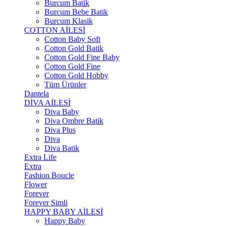
Burcum Batik
Burcum Bebe Batik
Burcum Klasik
COTTON AİLESİ
Cotton Baby Soft
Cotton Gold Batik
Cotton Gold Fine Baby
Cotton Gold Fine
Cotton Gold Hobby
Tüm Ürünler
Dantela
DİVA AİLESİ
Diva Baby
Diva Ombre Batik
Diva Plus
Diva
Diva Batik
Extra Life
Extra
Fashion Boucle
Flower
Forever
Forever Simli
HAPPY BABY AİLESİ
Happy Baby