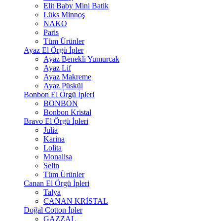
Elit Baby Mini Batik
Lüks Minnoş
NAKO
Paris
Tüm Ürünler
Ayaz El Örgü İpler
Ayaz Benekli Yumurcak
Ayaz Lif
Ayaz Makreme
Ayaz Püskül
Bonbon El Örgü İpleri
BONBON
Bonbon Kristal
Bravo El Örgü İpleri
Julia
Karina
Lolita
Monalisa
Selin
Tüm Ürünler
Canan El Örgü İpleri
Talya
CANAN KRİSTAL
Doğal Cotton İpler
GAZZAL