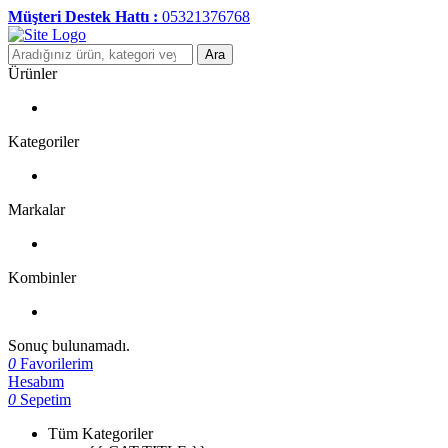
Müşteri Destek Hattı :
05321376768
Ara
Ürünler
Kategoriler
Markalar
Kombinler
Sonuç bulunamadı.
0
Favorilerim
Hesabım
0
Sepetim
Tüm Kategoriler