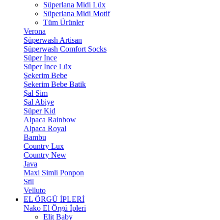
Süperlana Midi Lüx
Süperlana Midi Motif
Tüm Ürünler
Verona
Süperwash Artisan
Süperwash Comfort Socks
Süper İnce
Süper İnce Lüx
Şekerim Bebe
Şekerim Bebe Batik
Şal Sim
Şal Abiye
Süper Kid
Alpaca Rainbow
Alpaca Royal
Bambu
Country Lux
Country New
Java
Maxi Simli Ponpon
Stil
Velluto
EL ÖRGÜ İPLERİ
Nako El Örgü İpleri
Elit Baby