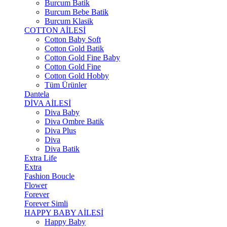
Burcum Batik
Burcum Bebe Batik
Burcum Klasik
COTTON AİLESİ
Cotton Baby Soft
Cotton Gold Batik
Cotton Gold Fine Baby
Cotton Gold Fine
Cotton Gold Hobby
Tüm Ürünler
Dantela
DİVA AİLESİ
Diva Baby
Diva Ombre Batik
Diva Plus
Diva
Diva Batik
Extra Life
Extra
Fashion Boucle
Flower
Forever
Forever Simli
HAPPY BABY AİLESİ
Happy Baby