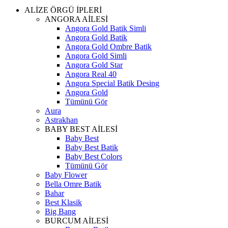
ALİZE ÖRGÜ İPLERİ
ANGORA AİLESİ
Angora Gold Batik Simli
Angora Gold Batik
Angora Gold Ombre Batik
Angora Gold Simli
Angora Gold Star
Angora Real 40
Angora Special Batik Desing
Angora Gold
Tümünü Gör
Aura
Astrakhan
BABY BEST AİLESİ
Baby Best
Baby Best Batik
Baby Best Colors
Tümünü Gör
Baby Flower
Bella Omre Batik
Bahar
Best Klasik
Big Bang
BURCUM AİLESİ