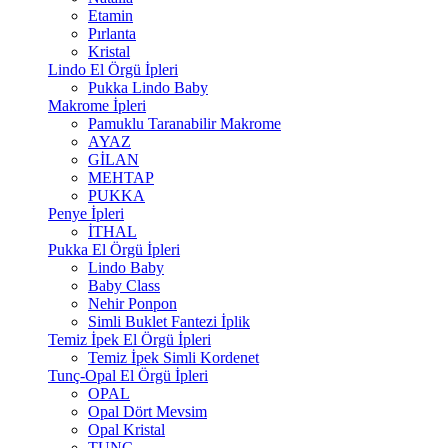
Etamin
Pırlanta
Kristal
Lindo El Örgü İpleri
Pukka Lindo Baby
Makrome İpleri
Pamuklu Taranabilir Makrome
AYAZ
GİLAN
MEHTAP
PUKKA
Penye İpleri
İTHAL
Pukka El Örgü İpleri
Lindo Baby
Baby Class
Nehir Ponpon
Simli Buklet Fantezi İplik
Temiz İpek El Örgü İpleri
Temiz İpek Simli Kordenet
Tunç-Opal El Örgü İpleri
OPAL
Opal Dört Mevsim
Opal Kristal
TUNÇ