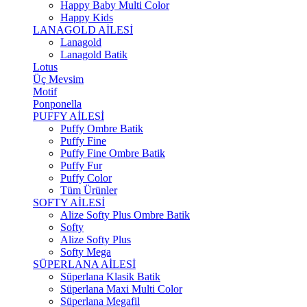
Happy Baby Multi Color
Happy Kids
LANAGOLD AİLESİ
Lanagold
Lanagold Batik
Lotus
Üç Mevsim
Motif
Ponponella
PUFFY AİLESİ
Puffy Ombre Batik
Puffy Fine
Puffy Fine Ombre Batik
Puffy Fur
Puffy Color
Tüm Ürünler
SOFTY AİLESİ
Alize Softy Plus Ombre Batik
Softy
Alize Softy Plus
Softy Mega
SÜPERLANA AİLESİ
Süperlana Klasik Batik
Süperlana Maxi Multi Color
Süperlana Megafil