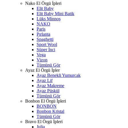
Nako El Örgü İpleri
Elit Baby
Elit Baby Mini Batik
Lüks Minnoş
NAKO
Paris
Pırlanta
Spaghetti
Sport Wool
Süper İnci
Vega
Vizon
Tümünü Gör
Ayaz El Örgü İpler
Ayaz Benekli Yumurcak
Ayaz Lif
Ayaz Makreme
Ayaz Püskül
Tümünü Gör
Bonbon El Örgü İpleri
BONBON
Bonbon Kristal
Tümünü Gör
Bravo El Örgü İpleri
Julia