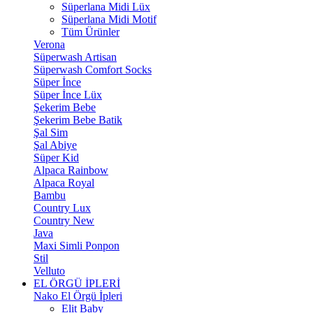
Süperlana Midi Lüx
Süperlana Midi Motif
Tüm Ürünler
Verona
Süperwash Artisan
Süperwash Comfort Socks
Süper İnce
Süper İnce Lüx
Şekerim Bebe
Şekerim Bebe Batik
Şal Sim
Şal Abiye
Süper Kid
Alpaca Rainbow
Alpaca Royal
Bambu
Country Lux
Country New
Java
Maxi Simli Ponpon
Stil
Velluto
EL ÖRGÜ İPLERİ
Nako El Örgü İpleri
Elit Baby