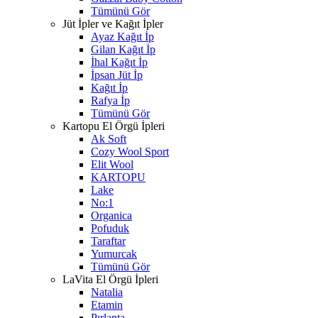
Tümünü Gör
Jüt İpler ve Kağıt İpler
Ayaz Kağıt İp
Gilan Kağıt İp
İhal Kağıt İp
İpsan Jüt İp
Kağıt İp
Rafya İp
Tümünü Gör
Kartopu El Örgü İpleri
Ak Soft
Cozy Wool Sport
Elit Wool
KARTOPU
Lake
No:1
Organica
Pofuduk
Taraftar
Yumurcak
Tümünü Gör
LaVita El Örgü İpleri
Natalia
Etamin
Pırlanta