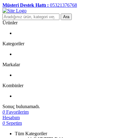
Müşteri Destek Hattı :
05321376768
Ara
Ürünler
Kategoriler
Markalar
Kombinler
Sonuç bulunamadı.
0
Favorilerim
Hesabım
0
Sepetim
Tüm Kategoriler