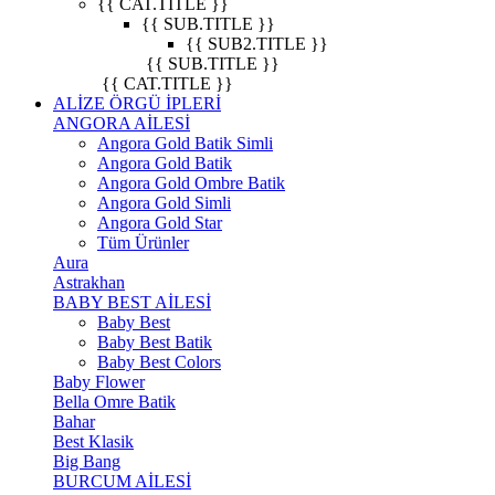
{{ CAT.TITLE }}
{{ SUB.TITLE }}
{{ SUB2.TITLE }}
{{ SUB.TITLE }}
{{ CAT.TITLE }}
ALİZE ÖRGÜ İPLERİ
ANGORA AİLESİ
Angora Gold Batik Simli
Angora Gold Batik
Angora Gold Ombre Batik
Angora Gold Simli
Angora Gold Star
Tüm Ürünler
Aura
Astrakhan
BABY BEST AİLESİ
Baby Best
Baby Best Batik
Baby Best Colors
Baby Flower
Bella Omre Batik
Bahar
Best Klasik
Big Bang
BURCUM AİLESİ