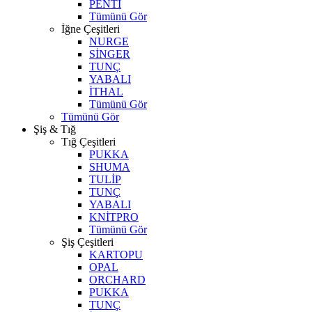
PENTİ
Tümünü Gör
İğne Çeşitleri
NURGE
SİNGER
TUNÇ
YABALI
İTHAL
Tümünü Gör
Tümünü Gör
Şiş & Tığ
Tığ Çeşitleri
PUKKA
SHUMA
TULİP
TUNÇ
YABALI
KNİTPRO
Tümünü Gör
Şiş Çeşitleri
KARTOPU
OPAL
ORCHARD
PUKKA
TUNÇ