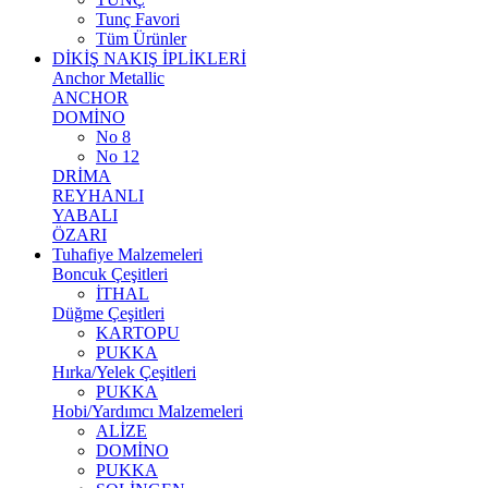
Tunç Favori
Tüm Ürünler
DİKİŞ NAKIŞ İPLİKLERİ
Anchor Metallic
ANCHOR
DOMİNO
No 8
No 12
DRİMA
REYHANLI
YABALI
ÖZARI
Tuhafiye Malzemeleri
Boncuk Çeşitleri
İTHAL
Düğme Çeşitleri
KARTOPU
PUKKA
Hırka/Yelek Çeşitleri
PUKKA
Hobi/Yardımcı Malzemeleri
ALİZE
DOMİNO
PUKKA