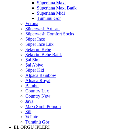
Süperlana Maxi
Süperlana Maxi Batik
Süperlana Midi
Tümünü Gör
Verona
Süperwash Artisan
Süperwash Comfort Socks
Süper İnce
Süper İnce Lüx
Şekerim Bebe
Şekerim Bebe Batik
Şal Sim
Şal Abiye
Süper Kid
Alpaca Rainbow
Alpaca Royal
Bambu
Country Lux
Country New
Java
Maxi Simli Ponpon
Stil
Velluto
Tümünü Gör
EL ÖRGÜ İPLERİ