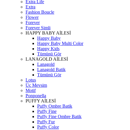
Extra Life
Extra
Fashion Boucle
Flower
Forever
Forever Simli
HAPPY BABY AİLESİ
Happy Baby
Happy Baby Multi Color
Happy Kids
Tümünü Gör
LANAGOLD AİLESİ
Lanagold
Lanagold Batik
Tümünü Gör
Lotus
Üç Mevsim
Motif
Ponponella
PUFFY AİLESİ
Puffy Ombre Batik
Puffy Fine
Puffy Fine Ombre Batik
Puffy Fur
Puffy Color