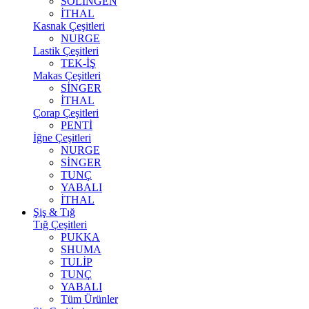
SOLİNGEN
İTHAL
Kasnak Çeşitleri
NURGE
Lastik Çeşitleri
TEK-İŞ
Makas Çeşitleri
SİNGER
İTHAL
Çorap Çeşitleri
PENTİ
İğne Çeşitleri
NURGE
SİNGER
TUNÇ
YABALI
İTHAL
Şiş & Tığ
Tığ Çeşitleri
PUKKA
SHUMA
TULİP
TUNÇ
YABALI
Tüm Ürünler