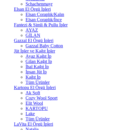
Schachenmayr
Elsan El Örgü İpleri
Elsan Çoraplık/Kalın
Elsan Çoraplık/İnce
Fantezi & Simli & Pullu İpler
AYAZ
GİLAN
Gazzal El Örgü İpleri
Gazzal Baby Cotton
Jüt İpler ve Kağıt İpler
Ayaz Kağıt İp
Gilan Kağıt İp
İhal Kağıt İp
İpsan Jüt İp
Kağıt İp
Tüm Ürünler
Kartopu El Örgü İpleri
Ak Soft
Cozy Wool Sport
Elit Wool
KARTOPU
Lake
Tüm Ürünler
LaVita El Örgü İpleri
Natalia