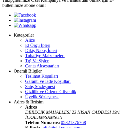
Takipçilerimize Özel Kampanya ve Fırsatlardan olmak için E-
bültenimize abone olun!
Kategoriler
Alize
El Örgü İpleri
Dikiş Nakış İpleri
Tuhafiye Malzemeleri
Tığ Ve Şişler
Çanta Aksesuarları
Önemli Bilgiler
Teslimat Koşulları
Garanti ve İade Koşulları
Satış Sözleşmesi
Gizlilik ve Ödeme Güvenlik
Üyelik Sözleşmesi
Adres & İletişim
Adres
DERECİK MAHALLESİ 23 NİSAN CADDESİ 19/1
İLKADIM/SAMSUN
Telefon Numarası
05321376768
E-Posta
info@iplikyuvası.com