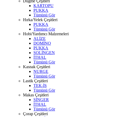
Düğme Çeşitleri
KARTOPU
PUKKA
Tümünü Gör
Hırka/Yelek Çeşitleri
PUKKA
Tümünü Gör
Hobi/Yardımcı Malzemeleri
ALİZE
DOMİNO
PUKKA
SOLİNGEN
İTHAL
Tümünü Gör
Kasnak Çeşitleri
NURGE
Tümünü Gör
Lastik Çeşitleri
TEK-İŞ
Tümünü Gör
Makas Çeşitleri
SİNGER
İTHAL
Tümünü Gör
Çorap Çeşitleri