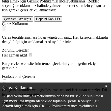
bilgi almak için Gizlilik Politikamızı inceleyebilirsiniz.
Reddet
seçeneğine tıklamanız halinde yalnızca internet sitemizin çalışması
için gerekli çerezler kullanılacaktır.
Çerezleri Özelleştir
Hepsini Kabul Et
Çerez Kullanımı
Çerez tercihlerinizi aşağıdan yönetebilirsiniz. Her kategori hakkında
detaylı bilgi için açıklamaları okuyabilirsiniz.
Zorunlu Çerezler
Her zaman aktif
Bu çerezler web sitesinin temel işlevlerini yerine getirmek için
gereklidir.
Fonksiyonel Çerezler
X
Çerez Kullanımı
Gelişmiş özellikler ve kişiselleştirme seçenekleri sunan çerezler. Dil
tercihi, tema seçimi gibi.
Kişisel verileriniz, hizmetlerimizin daha iyi bir şekilde sunulması
için mevzuata uygun bir şekilde toplanıp işlenir. Konuyla ilgili
Analitik Çerezler
detaylı bilgi almak için Gizlilik Politikamızı inceleyebilirsiniz.