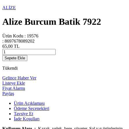
ALİZE
Alize Burcum Batik 7922
Ürün Kodu :
19576
:
8697678089202
65,00
TL
Sepete Ekle
Tükendi
Gelince Haber Ver
Listeye Ekle
Fiyat Alarmı
Paylaş
Ürün Açıklaması
Ödeme Seçenekleri
Tavsiye Et
İade Koşulları
Kullanım Alanı :
Kazak, yelek, bere, süveter, Şal v.g.ürünlerinin