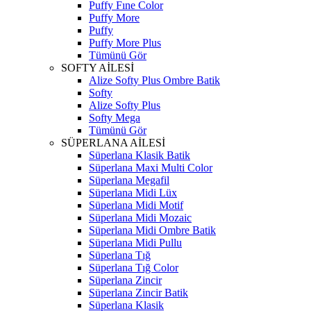
Puffy Fıne Color
Puffy More
Puffy
Puffy More Plus
Tümünü Gör
SOFTY AİLESİ
Alize Softy Plus Ombre Batik
Softy
Alize Softy Plus
Softy Mega
Tümünü Gör
SÜPERLANA AİLESİ
Süperlana Klasik Batik
Süperlana Maxi Multi Color
Süperlana Megafil
Süperlana Midi Lüx
Süperlana Midi Motif
Süperlana Midi Mozaic
Süperlana Midi Ombre Batik
Süperlana Midi Pullu
Süperlana Tığ
Süperlana Tığ Color
Süperlana Zincir
Süperlana Zincir Batik
Süperlana Klasik