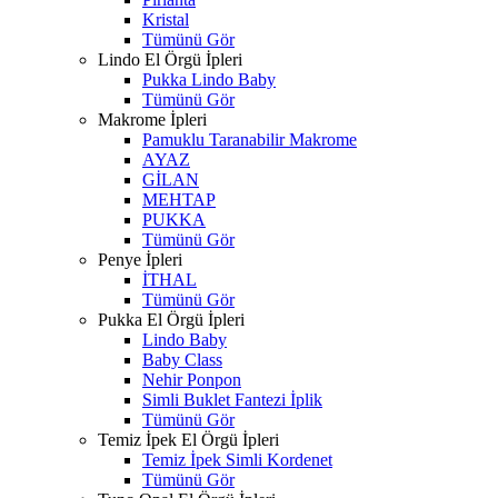
Kristal
Tümünü Gör
Lindo El Örgü İpleri
Pukka Lindo Baby
Tümünü Gör
Makrome İpleri
Pamuklu Taranabilir Makrome
AYAZ
GİLAN
MEHTAP
PUKKA
Tümünü Gör
Penye İpleri
İTHAL
Tümünü Gör
Pukka El Örgü İpleri
Lindo Baby
Baby Class
Nehir Ponpon
Simli Buklet Fantezi İplik
Tümünü Gör
Temiz İpek El Örgü İpleri
Temiz İpek Simli Kordenet
Tümünü Gör