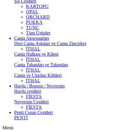
Şiş Çeşitleri
KARTOPU
OPAL
ORCHARD
PUKKA
TUNÇ
Tüm Ürünler
Çanta Aksesuarları
Deri Çanta Askıları ve Çanta Zincirleri
İTHAL
Çanta Halkası ve Klipsi
İTHAL
Çanta Tabanları ve Takımları
İTHAL
Çanta ve Cüzdan Kilitleri
İTHAL
Havlu / Bornoz / Nevresim
Havlu çeşitleri
FİESTA
Nevresim Çeşitleri
FİESTA
Penti Çorap Çeşitleri
PENTİ
Menü