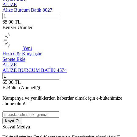
ALİZE
Alize Burcum Batik 8027
A
65,00
TL
6
Benzer Ürünler
Yeni
Hızlı Gör
Karşılaştır
H
Sepete Ekle
S
ALİZE
ALİZE BURCUM BATİK 4574
65,00
TL
6
E-Bülten Aboneliği
Kampanya ve yeniliklerden haberdar olmak için e-bültenimize
abone olun!
Kayıt Ol
Sosyal Medya