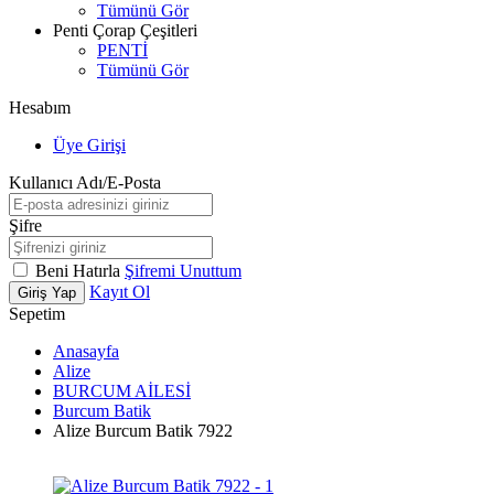
Tümünü Gör
Penti Çorap Çeşitleri
PENTİ
Tümünü Gör
Hesabım
Üye Girişi
Kullanıcı Adı/E-Posta
Şifre
Beni Hatırla
Şifremi Unuttum
Kayıt Ol
Giriş Yap
Sepetim
Anasayfa
Alize
BURCUM AİLESİ
Burcum Batik
Alize Burcum Batik 7922