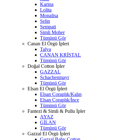
Karina
Lolita
Monalisa
Selin
Sempati
Simli Moher
Tümünü Gör
Canan El Örgü İpleri
Talya
CANAN KRİSTAL
Tümünü Gör
Doğal Cotton İpler
GAZZAL
Schachenmayr
Tümünü Gör
Elsan El Örgü İpleri
Elsan Çoraplık/Kalın
Elsan Çoraplık/İnce
Tümünü Gör
Fantezi & Simli & Pullu İpler
AYAZ
GİLAN
Tümünü Gör
Gazzal El Örgü İpleri
Gazzal Baby Cotton