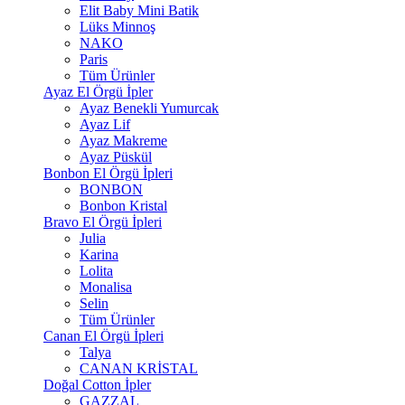
Elit Baby Mini Batik
Lüks Minnoş
NAKO
Paris
Tüm Ürünler
Ayaz El Örgü İpler
Ayaz Benekli Yumurcak
Ayaz Lif
Ayaz Makreme
Ayaz Püskül
Bonbon El Örgü İpleri
BONBON
Bonbon Kristal
Bravo El Örgü İpleri
Julia
Karina
Lolita
Monalisa
Selin
Tüm Ürünler
Canan El Örgü İpleri
Talya
CANAN KRİSTAL
Doğal Cotton İpler
GAZZAL