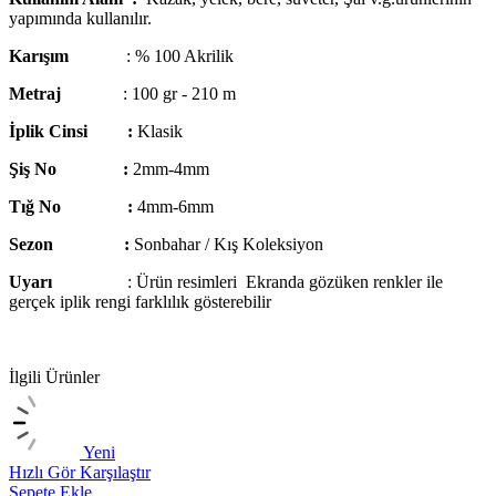
yapımında kullanılır.
Karışım
: % 100 Akrilik
Metraj
: 100 gr - 210 m
İplik Cinsi :
Klasik
Şiş No :
2mm-4mm
Tığ No :
4mm-6mm
Sezon :
Sonbahar / Kış Koleksiyon
Uyarı
: Ürün resimleri Ekranda gözüken renkler ile
gerçek iplik rengi farklılık gösterebilir
İlgili Ürünler
Yeni
Hızlı Gör
Karşılaştır
H
Sepete Ekle
S