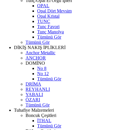
Tunç-Opal El Örgü İpleri
OPAL
Opal Dört Mevsim
Opal Kristal
TUNÇ
Tunç Favori
Tunç Manolya
Tümünü Gör
Tümünü Gör
DİKİŞ NAKIŞ İPLİKLERİ
Anchor Metallic
ANCHOR
DOMİNO
No 8
No 12
Tümünü Gör
DRİMA
REYHANLI
YABALI
ÖZARI
Tümünü Gör
Tuhafiye Malzemeleri
Boncuk Çeşitleri
İTHAL
Tümünü Gör