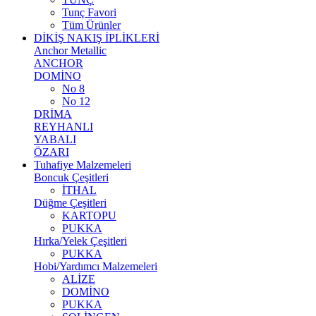
Tunç Favori
Tüm Ürünler
DİKİŞ NAKIŞ İPLİKLERİ
Anchor Metallic
ANCHOR
DOMİNO
No 8
No 12
DRİMA
REYHANLI
YABALI
ÖZARI
Tuhafiye Malzemeleri
Boncuk Çeşitleri
İTHAL
Düğme Çeşitleri
KARTOPU
PUKKA
Hırka/Yelek Çeşitleri
PUKKA
Hobi/Yardımcı Malzemeleri
ALİZE
DOMİNO
PUKKA