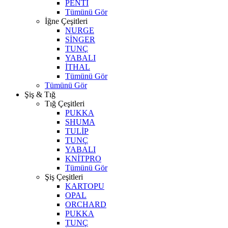
PENTİ
Tümünü Gör
İğne Çeşitleri
NURGE
SİNGER
TUNÇ
YABALI
İTHAL
Tümünü Gör
Tümünü Gör
Şiş & Tığ
Tığ Çeşitleri
PUKKA
SHUMA
TULİP
TUNÇ
YABALI
KNİTPRO
Tümünü Gör
Şiş Çeşitleri
KARTOPU
OPAL
ORCHARD
PUKKA
TUNÇ