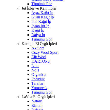
Tümünü Gör
Jüt İpler ve Kağıt İpler
Ayaz Kağıt İp
Gilan Kağıt İp
İhal Kağıt İp
İpsan Jüt İp
Kağıt İp
Rafya İp
Tümünü Gör
Kartopu El Örgü İpleri
Ak Soft
Cozy Wool Sport
Elit Wool
KARTOPU
Lake
No:1
Organica
Pofuduk
Taraftar
Yumurcak
Tümünü Gör
LaVita El Örgü İpleri
Natalia
Etamin
Pırlanta