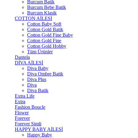
Burcum Batik
Burcum Bebe Batik
Burcum Klasik
COTTON AİLESİ
Cotton Baby Soft
Cotton Gold Batik
Cotton Gold Fine Baby
Cotton Gold Fine
Cotton Gold Hobby
Tüm Ürünler
Dantela
DİVA AİLESİ
Diva Baby
Diva Ombre Batik
Diva Plus
Diva
Diva Batik
Extra Life
Extra
Fashion Boucle
Flower
Forever
Forever Simli
HAPPY BABY AİLESİ
Happy Baby