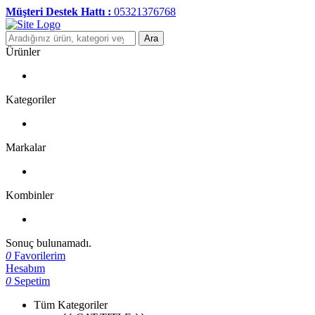
Müşteri Destek Hattı :
05321376768
Ara
Ürünler
Kategoriler
Markalar
Kombinler
Sonuç bulunamadı.
0
Favorilerim
Hesabım
0
Sepetim
Tüm Kategoriler