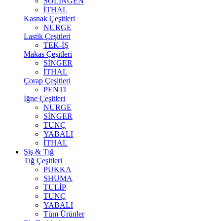
SOLİNGEN
İTHAL
Kasnak Çeşitleri
NURGE
Lastik Çeşitleri
TEK-İŞ
Makas Çeşitleri
SİNGER
İTHAL
Çorap Çeşitleri
PENTİ
İğne Çeşitleri
NURGE
SİNGER
TUNÇ
YABALI
İTHAL
Şiş & Tığ
Tığ Çeşitleri
PUKKA
SHUMA
TULİP
TUNÇ
YABALI
Tüm Ürünler