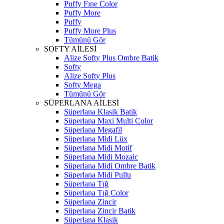
Puffy Fıne Color
Puffy More
Puffy
Puffy More Plus
Tümünü Gör
SOFTY AİLESİ
Alize Softy Plus Ombre Batik
Softy
Alize Softy Plus
Softy Mega
Tümünü Gör
SÜPERLANA AİLESİ
Süperlana Klasik Batik
Süperlana Maxi Multi Color
Süperlana Megafil
Süperlana Midi Lüx
Süperlana Midi Motif
Süperlana Midi Mozaic
Süperlana Midi Ombre Batik
Süperlana Midi Pullu
Süperlana Tığ
Süperlana Tığ Color
Süperlana Zincir
Süperlana Zincir Batik
Süperlana Klasik