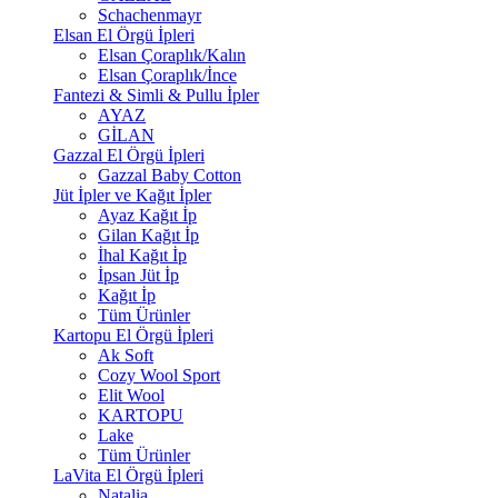
Schachenmayr
Elsan El Örgü İpleri
Elsan Çoraplık/Kalın
Elsan Çoraplık/İnce
Fantezi & Simli & Pullu İpler
AYAZ
GİLAN
Gazzal El Örgü İpleri
Gazzal Baby Cotton
Jüt İpler ve Kağıt İpler
Ayaz Kağıt İp
Gilan Kağıt İp
İhal Kağıt İp
İpsan Jüt İp
Kağıt İp
Tüm Ürünler
Kartopu El Örgü İpleri
Ak Soft
Cozy Wool Sport
Elit Wool
KARTOPU
Lake
Tüm Ürünler
LaVita El Örgü İpleri
Natalia