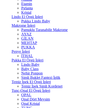
Etamin
Pırlanta
Kristal
Lindo El Örgü İpleri
Pukka Lindo Baby
Makrome İpleri
Pamuklu Taranabilir Makrome
AYAZ
GİLAN
MEHTAP
PUKKA
Penye İpleri
İTHAL
Pukka El Örgü İpleri
Lindo Baby
Baby Class
Nehir Ponpon
Simli Buklet Fantezi İplik
Temiz İpek El Örgü İpleri
Temiz İpek Simli Kordenet
Tunç-Opal El Örgü İpleri
OPAL
Opal Dört Mevsim
Opal Kristal
TUNÇ