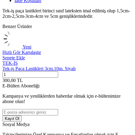
İade Koşulları
Tek-iş paça lastikleri birinci sınıf lateksten imal edilmiş olup 1,5cm-
2cm-2,5cm-3cm-4cm ve 5cm genişliklerindedir.
Benzer Ürünler
Yeni
Hızlı Gör
Karşılaştır
H
Sepete Ekle
S
TEK-İŞ
Tek-iş Paça Lastikleri 3cm.10m. Siyah
T
300,00
TL
6
E-Bülten Aboneliği
Kampanya ve yeniliklerden haberdar olmak için e-bültenimize
abone olun!
Kayıt Ol
Sosyal Medya
Takipçilerimize Özel Kampanya ve Fırsatlardan olmak için E-