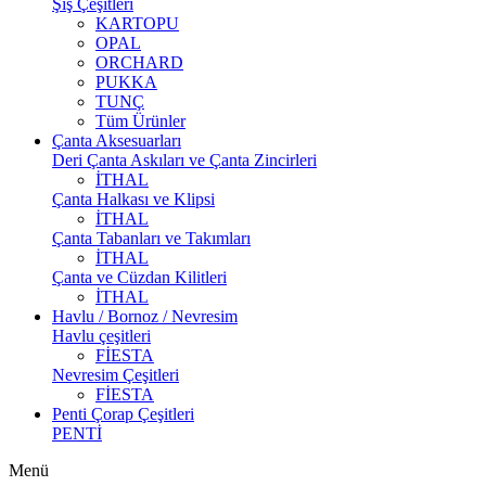
Şiş Çeşitleri
KARTOPU
OPAL
ORCHARD
PUKKA
TUNÇ
Tüm Ürünler
Çanta Aksesuarları
Deri Çanta Askıları ve Çanta Zincirleri
İTHAL
Çanta Halkası ve Klipsi
İTHAL
Çanta Tabanları ve Takımları
İTHAL
Çanta ve Cüzdan Kilitleri
İTHAL
Havlu / Bornoz / Nevresim
Havlu çeşitleri
FİESTA
Nevresim Çeşitleri
FİESTA
Penti Çorap Çeşitleri
PENTİ
Menü