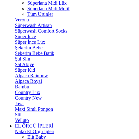
Süperlana Midi Lüx
Süperlana Midi Motif
Tüm Ürünler
Verona
Süperwash Artisan
Süperwash Comfort Socks
Süper İnce
Süper İnce Lüx
Şekerim Bebe
Şekerim Bebe Batik
Şal Sim
Şal Abiye
Süper Kid
Alpaca Rainbow
Alpaca Royal
Bambu
Country Lux
Country New
Java
Maxi Simli Ponpon
Stil
Velluto
EL ÖRGÜ İPLERİ
Nako El Örgü İpleri
Elit Baby