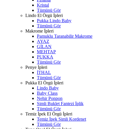
Kristal
Tümünü Gör
Lindo El Örgü İpleri
Pukka Lindo Baby
Tümünü Gör
Makrome İpleri
Pamuklu Taranabilir Makrome
AYAZ
GİLAN
MEHTAP
PUKKA
Tümünü Gör
Penye İpleri
İTHAL
Tümünü Gör
Pukka El Örgü İpleri
Lindo Baby
Baby Class
Nehir Ponpon
Simli Buklet Fantezi İplik
Tümünü Gör
Temiz İpek El Örgü İpleri
Temiz İpek Simli Kordenet
Tümünü Gör