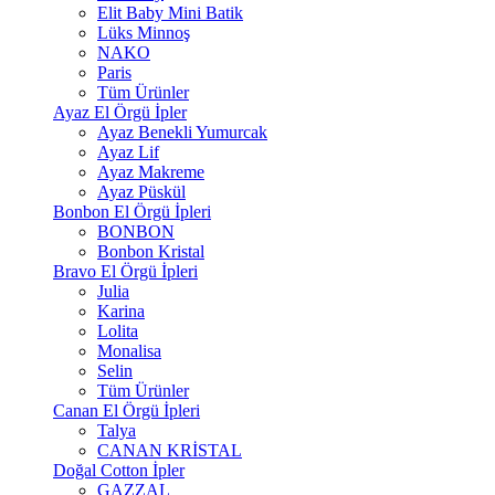
Elit Baby Mini Batik
Lüks Minnoş
NAKO
Paris
Tüm Ürünler
Ayaz El Örgü İpler
Ayaz Benekli Yumurcak
Ayaz Lif
Ayaz Makreme
Ayaz Püskül
Bonbon El Örgü İpleri
BONBON
Bonbon Kristal
Bravo El Örgü İpleri
Julia
Karina
Lolita
Monalisa
Selin
Tüm Ürünler
Canan El Örgü İpleri
Talya
CANAN KRİSTAL
Doğal Cotton İpler
GAZZAL