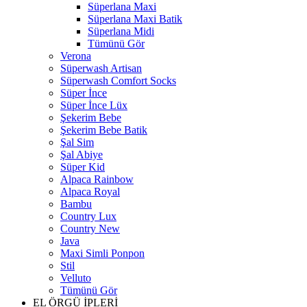
Süperlana Maxi
Süperlana Maxi Batik
Süperlana Midi
Tümünü Gör
Verona
Süperwash Artisan
Süperwash Comfort Socks
Süper İnce
Süper İnce Lüx
Şekerim Bebe
Şekerim Bebe Batik
Şal Sim
Şal Abiye
Süper Kid
Alpaca Rainbow
Alpaca Royal
Bambu
Country Lux
Country New
Java
Maxi Simli Ponpon
Stil
Velluto
Tümünü Gör
EL ÖRGÜ İPLERİ