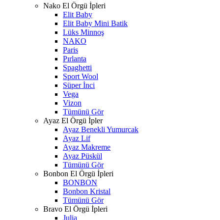
Nako El Örgü İpleri
Elit Baby
Elit Baby Mini Batik
Lüks Minnoş
NAKO
Paris
Pırlanta
Spaghetti
Sport Wool
Süper İnci
Vega
Vizon
Tümünü Gör
Ayaz El Örgü İpler
Ayaz Benekli Yumurcak
Ayaz Lif
Ayaz Makreme
Ayaz Püskül
Tümünü Gör
Bonbon El Örgü İpleri
BONBON
Bonbon Kristal
Tümünü Gör
Bravo El Örgü İpleri
Julia