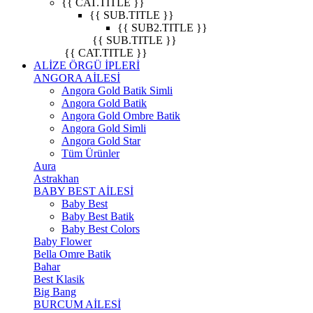
{{ CAT.TITLE }}
{{ SUB.TITLE }}
{{ SUB2.TITLE }}
{{ SUB.TITLE }}
{{ CAT.TITLE }}
ALİZE ÖRGÜ İPLERİ
ANGORA AİLESİ
Angora Gold Batik Simli
Angora Gold Batik
Angora Gold Ombre Batik
Angora Gold Simli
Angora Gold Star
Tüm Ürünler
Aura
Astrakhan
BABY BEST AİLESİ
Baby Best
Baby Best Batik
Baby Best Colors
Baby Flower
Bella Omre Batik
Bahar
Best Klasik
Big Bang
BURCUM AİLESİ