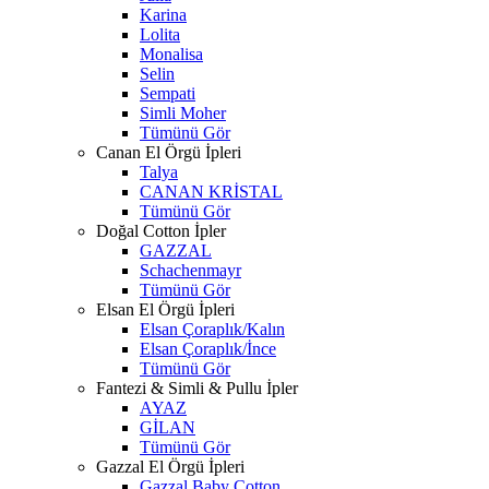
Karina
Lolita
Monalisa
Selin
Sempati
Simli Moher
Tümünü Gör
Canan El Örgü İpleri
Talya
CANAN KRİSTAL
Tümünü Gör
Doğal Cotton İpler
GAZZAL
Schachenmayr
Tümünü Gör
Elsan El Örgü İpleri
Elsan Çoraplık/Kalın
Elsan Çoraplık/İnce
Tümünü Gör
Fantezi & Simli & Pullu İpler
AYAZ
GİLAN
Tümünü Gör
Gazzal El Örgü İpleri
Gazzal Baby Cotton