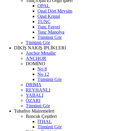
Tunç-Opal El Örgü İpleri
OPAL
Opal Dört Mevsim
Opal Kristal
TUNÇ
Tunç Favori
Tunç Manolya
Tümünü Gör
Tümünü Gör
DİKİŞ NAKIŞ İPLİKLERİ
Anchor Metallic
ANCHOR
DOMİNO
No 8
No 12
Tümünü Gör
DRİMA
REYHANLI
YABALI
ÖZARI
Tümünü Gör
Tuhafiye Malzemeleri
Boncuk Çeşitleri
İTHAL
Tümünü Gör