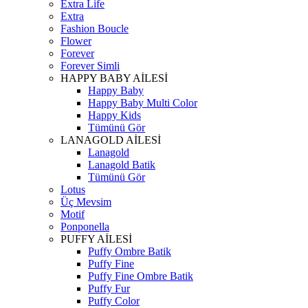
Extra Life
Extra
Fashion Boucle
Flower
Forever
Forever Simli
HAPPY BABY AİLESİ
Happy Baby
Happy Baby Multi Color
Happy Kids
Tümünü Gör
LANAGOLD AİLESİ
Lanagold
Lanagold Batik
Tümünü Gör
Lotus
Üç Mevsim
Motif
Ponponella
PUFFY AİLESİ
Puffy Ombre Batik
Puffy Fine
Puffy Fine Ombre Batik
Puffy Fur
Puffy Color