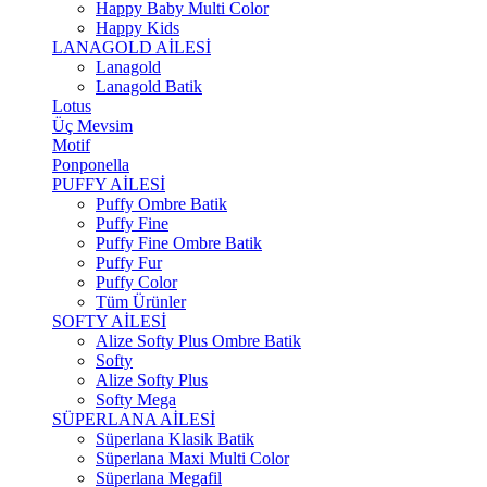
Happy Baby Multi Color
Happy Kids
LANAGOLD AİLESİ
Lanagold
Lanagold Batik
Lotus
Üç Mevsim
Motif
Ponponella
PUFFY AİLESİ
Puffy Ombre Batik
Puffy Fine
Puffy Fine Ombre Batik
Puffy Fur
Puffy Color
Tüm Ürünler
SOFTY AİLESİ
Alize Softy Plus Ombre Batik
Softy
Alize Softy Plus
Softy Mega
SÜPERLANA AİLESİ
Süperlana Klasik Batik
Süperlana Maxi Multi Color
Süperlana Megafil