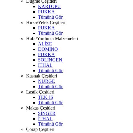
Düğme Çeşitleri
KARTOPU
PUKKA
Tümünü Gör
Hırka/Yelek Çeşitleri
PUKKA
Tümünü Gör
Hobi/Yardımcı Malzemeleri
ALİZE
DOMİNO
PUKKA
SOLİNGEN
İTHAL
Tümünü Gör
Kasnak Çeşitleri
NURGE
Tümünü Gör
Lastik Çeşitleri
TEK-İŞ
Tümünü Gör
Makas Çeşitleri
SİNGER
İTHAL
Tümünü Gör
Çorap Çeşitleri