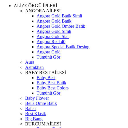
ALİZE ÖRGÜ İPLERİ
ANGORA AİLESİ
Angora Gold Batik Simli
Angora Gold Batik
Angora Gold Ombre Batik
Angora Gold Simli
Angora Gold Star
Angora Real 40
Angora Special Batik Desing
Angora Gold
Tümünü Gör
Aura
Astrakhan
BABY BEST AİLESİ
Baby Best
Baby Best Batik
Baby Best Colors
Tümünü Gör
Baby Flower
Bella Omre Batik
Bahar
Best Klasik
Big Bang
BURCUM AİLESİ