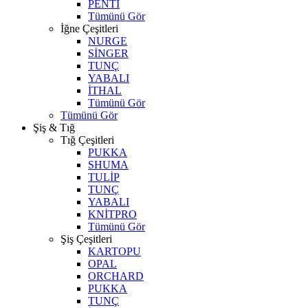
PENTİ
Tümünü Gör
İğne Çeşitleri
NURGE
SİNGER
TUNÇ
YABALI
İTHAL
Tümünü Gör
Tümünü Gör
Şiş & Tığ
Tığ Çeşitleri
PUKKA
SHUMA
TULİP
TUNÇ
YABALI
KNİTPRO
Tümünü Gör
Şiş Çeşitleri
KARTOPU
OPAL
ORCHARD
PUKKA
TUNÇ