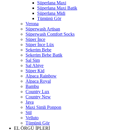
Süperlana Maxi
Süperlana Maxi Batik
Süperlana Midi
Tümünü Gör
Verona
Süperwash Artisan
Süperwash Comfort Socks
Süper İnce
Süper İnce Lüx
Şekerim Bebe
Şekerim Bebe Batik
Şal Sim
Şal Abiye
Süper Kid
Alpaca Rainbow
Alpaca Royal
Bambu
Country Lux
Country New
Java
Maxi Simli Ponpon
Stil
Velluto
Tümünü Gör
EL ÖRGÜ İPLERİ