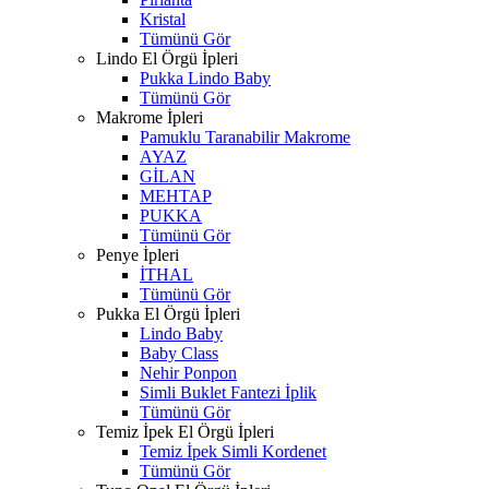
Kristal
Tümünü Gör
Lindo El Örgü İpleri
Pukka Lindo Baby
Tümünü Gör
Makrome İpleri
Pamuklu Taranabilir Makrome
AYAZ
GİLAN
MEHTAP
PUKKA
Tümünü Gör
Penye İpleri
İTHAL
Tümünü Gör
Pukka El Örgü İpleri
Lindo Baby
Baby Class
Nehir Ponpon
Simli Buklet Fantezi İplik
Tümünü Gör
Temiz İpek El Örgü İpleri
Temiz İpek Simli Kordenet
Tümünü Gör