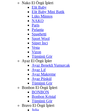
Nako El Örgü İpleri
Elit Baby
Elit Baby Mini Batik
Lüks Minnoş
NAKO
Paris
Pırlanta
Spaghetti
Sport Wool
Süper İnci
Vega
Vizon
Tümünü Gör
Ayaz El Örgü İpler
Ayaz Benekli Yumurcak
Ayaz Lif
Ayaz Makreme
Ayaz Püskül
Tümünü Gör
Bonbon El Örgü İpleri
BONBON
Bonbon Kristal
Tümünü Gör
Bravo El Örgü İpleri
Julia