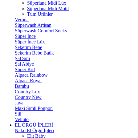
Süperlana Midi Lüx
Süperlana Midi Motif
Tüm Ürünler
Verona
Süperwash Artisan
Süperwash Comfort Socks
Süper İnce
Süper İnce Lüx
Şekerim Bebe
Şekerim Bebe Batik
Şal Sim
Şal Abiye
Süper Kid
Alpaca Rainbow
Alpaca Royal
Bambu
Country Lux
Country New
Java
Maxi Simli Ponpon
Stil
Velluto
EL ÖRGÜ İPLERİ
Nako El Örgü İpleri
Elit Baby