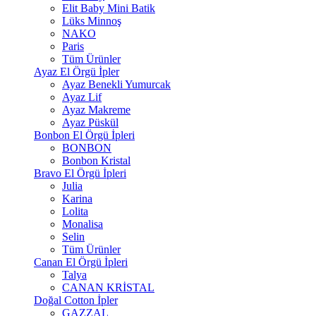
Elit Baby Mini Batik
Lüks Minnoş
NAKO
Paris
Tüm Ürünler
Ayaz El Örgü İpler
Ayaz Benekli Yumurcak
Ayaz Lif
Ayaz Makreme
Ayaz Püskül
Bonbon El Örgü İpleri
BONBON
Bonbon Kristal
Bravo El Örgü İpleri
Julia
Karina
Lolita
Monalisa
Selin
Tüm Ürünler
Canan El Örgü İpleri
Talya
CANAN KRİSTAL
Doğal Cotton İpler
GAZZAL