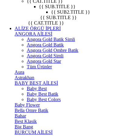
{{ CAT.TITLE }}
{{ SUB.TITLE }}
{{ SUB2.TITLE }}
{{ SUB.TITLE }}
{{ CAT.TITLE }}
ALİZE ÖRGÜ İPLERİ
ANGORA AİLESİ
Angora Gold Batik Simli
Angora Gold Batik
Angora Gold Ombre Batik
Angora Gold Simli
Angora Gold Star
Tüm Ürünler
Aura
Astrakhan
BABY BEST AİLESİ
Baby Best
Baby Best Batik
Baby Best Colors
Baby Flower
Bella Omre Batik
Bahar
Best Klasik
Big Bang
BURCUM AİLESİ