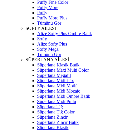
Puffy Fıne Color
Puffy More
Puffy
Puffy More Plus
Tümünü Gör
SOFTY AİLESİ
Alize Softy Plus Ombre Batik
Softy
Alize Softy Plus
Softy Mega
Tümünü Gör
SÜPERLANA AİLESİ
Süperlana Klasik Batik
Süperlana Maxi Multi Color
Süperlana Megafil
Süperlana Midi Lüx
Süperlana Midi Motif
Süperlana Midi Mozaic
Süperlana Midi Ombre Batik
Süperlana Midi Pullu
Süperlana Tığ
Süperlana Tığ Color
Süperlana Zincir
Süperlana Zincir Batik
Süperlana Klasik