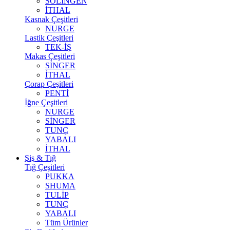
SOLİNGEN
İTHAL
Kasnak Çeşitleri
NURGE
Lastik Çeşitleri
TEK-İŞ
Makas Çeşitleri
SİNGER
İTHAL
Çorap Çeşitleri
PENTİ
İğne Çeşitleri
NURGE
SİNGER
TUNÇ
YABALI
İTHAL
Şiş & Tığ
Tığ Çeşitleri
PUKKA
SHUMA
TULİP
TUNÇ
YABALI
Tüm Ürünler