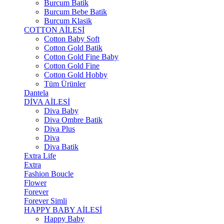
Burcum Batik
Burcum Bebe Batik
Burcum Klasik
COTTON AİLESİ
Cotton Baby Soft
Cotton Gold Batik
Cotton Gold Fine Baby
Cotton Gold Fine
Cotton Gold Hobby
Tüm Ürünler
Dantela
DİVA AİLESİ
Diva Baby
Diva Ombre Batik
Diva Plus
Diva
Diva Batik
Extra Life
Extra
Fashion Boucle
Flower
Forever
Forever Simli
HAPPY BABY AİLESİ
Happy Baby