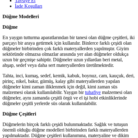
Tavsiye Et
İade Koşulları
Düğme Modelleri
Düğme
En yaygın tutturma aparatlarından bir tanesi olan düğme çeşitleri, iki
parçayı bir araya getirmek için kullanılır. Binlerce farklı çeşidi olan
düğmeler birbirinden çok farklı materyallerden yapılmıştır. Giyim
sektöründe olmazsa olmazlar arasında yer alan düğmeler oldukça
uzun bir geçmişe sahiptir. Düğmeler uzun yıllardan beri metal,
ahşap, sedef veya daha sert materyallerden üretilmektedir.
Tahta, inci, kumaş, sedef, kemik, kabuk, boynuz, cam, kauçuk, deri,
pirinç, nikel, bakır, gümüş, kalay gibi materyallerden yapılan
düğmeler kimi zaman iliklenmek için değil, kimi zaman süs
malzemesi olarak kullanılabilir. Yaygın bir
tuhafiye
malzemesi olan
düğmeler, aynı zamanda çeşitli örgü ve el işi hobi etkinliklerinde
düğmeler çeşitli yerlerde süs olarak kullanılabilir.
Düğme Çeşitleri
Düğmelerin birçok farklı çeşidi bulunmaktadır. Sağlık ve tutuşun
önemli olduğu düğme modelleri birbirinden farklı materyallerden
yapılmaktadır. Düğme çeşitleri kullanımına, materyaline ve dikim