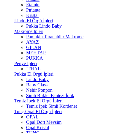
Etamin
Pırlanta
Kristal
Lindo El Örgü İpleri
Pukka Lindo Baby
Makrome İpleri
Pamuklu Taranabilir Makrome
AYAZ
GİLAN
MEHTAP
PUKKA
Penye İpleri
İTHAL
Pukka El Örgü İpleri
Lindo Baby
Baby Class
Nehir Ponpon
Simli Buklet Fantezi İplik
Temiz İpek El Örgü İpleri
Temiz İpek Simli Kordenet
Tunç-Opal El Örgü İpleri
OPAL
Opal Dört Mevsim
Opal Kristal
TUNÇ