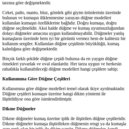
tarzına göre değişmektedir.
Ceket, palto, manto, bluz, gömlek gibi giyim ürünlerinin üzerinde
bulunan ve kumaşın iliklenmesine yarayan düğme modelleri
kullanılan kumaşın özelliklerine bağlıdır. Doğru kumaşa, doğru
düğme seçilmelidir. Aksi halde düğme ve kumaş uyumsuzluğundan
dolayı düğmeler amacına uygun kullanılmayabilir. Düğmeler yanlış
kumaşların üzerinde hem iyi bir görüntü vermez hem de kalitesiz bir
kullanım sergiler. Kullanılan düğme çeşidinin büyüklüğü, kumaş
kalınlığına göre değişmektedir.
Birçok farklı şekilde düğme çeşidi bulunsa da en yaygın düğme
örnekleri yuvarlak ve oval olanlardır. Her tarza uygun ve herkesin
rahatlıkla kullanabileceği düğme modelleri hangi çeşitlere sahip;
Kullanımına Göre Düğme Çeşitleri
Kullanımına göre düğme modelleri temel olarak ikiye ayrılmaktadır.
Düğme çeşitleri kumaşın üzerine hangi dikim yöntemi ile
iliştirildiyse ona göre isimlendirilmiştir.
Dikme Düğmeler
Dikme düğmeler kumaş üzerine iplik ile iliştirilen düğme çeşitleridir.
Dikme düğmeler kumaşa iliştirilirken düğmenin rengi ya da kumaşla
aynı renk olan bir iplik ile dikim yapılır. Dikme düğmeler, kendi