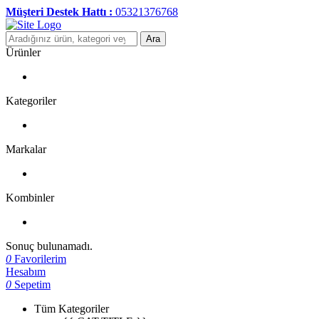
Müşteri Destek Hattı :
05321376768
Ara
Ürünler
Kategoriler
Markalar
Kombinler
Sonuç bulunamadı.
0
Favorilerim
Hesabım
0
Sepetim
Tüm Kategoriler