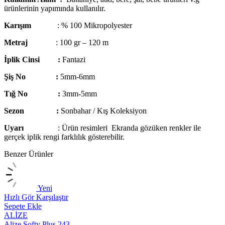
ürünlerinin yapımında kullanılır.
Karışım
: % 100 Mikropolyester
Metraj
: 100 gr – 120 m
İplik Cinsi :
Fantazi
Şiş No :
5mm-6mm
Tığ No :
3mm-5mm
Sezon :
Sonbahar / Kış Koleksiyon
Uyarı
: Ürün resimleri Ekranda gözüken renkler ile
gerçek iplik rengi farklılık gösterebilir.
Benzer Ürünler
Yeni
Hızlı Gör
Karşılaştır
H
Sepete Ekle
S
ALİZE
Alize Softy Plus 243
A