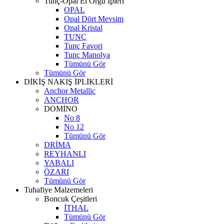
Tunç-Opal El Örgü İpleri
OPAL
Opal Dört Mevsim
Opal Kristal
TUNÇ
Tunç Favori
Tunç Manolya
Tümünü Gör
Tümünü Gör
DİKİŞ NAKIŞ İPLİKLERİ
Anchor Metallic
ANCHOR
DOMİNO
No 8
No 12
Tümünü Gör
DRİMA
REYHANLI
YABALI
ÖZARI
Tümünü Gör
Tuhafiye Malzemeleri
Boncuk Çeşitleri
İTHAL
Tümünü Gör