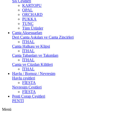
Şiş Çeşitleri
KARTOPU
OPAL
ORCHARD
PUKKA
TUNÇ
Tüm Ürünler
Çanta Aksesuarları
Deri Çanta Askıları ve Çanta Zincirleri
İTHAL
Çanta Halkası ve Klipsi
İTHAL
Çanta Tabanları ve Takımları
İTHAL
Çanta ve Cüzdan Kilitleri
İTHAL
Havlu / Bornoz / Nevresim
Havlu çeşitleri
FİESTA
Nevresim Çeşitleri
FİESTA
Penti Çorap Çeşitleri
PENTİ
Menü