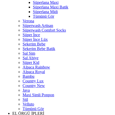
Süperlana Maxi
Süperlana Maxi Batik
Süperlana Midi
Tümünü Gör
Verona
Süperwash Artisan
Süperwash Comfort Socks
Süper İnce
Süper İnce Lüx
Şekerim Bebe
Şekerim Bebe Batik
Şal Sim
Şal Abiye
Süper Kid
Alpaca Rainbow
Alpaca Royal
Bambu
Country Lux
Country New
Java
Maxi Simli Ponpon
Stil
Velluto
Tümünü Gör
EL ÖRGÜ İPLERİ