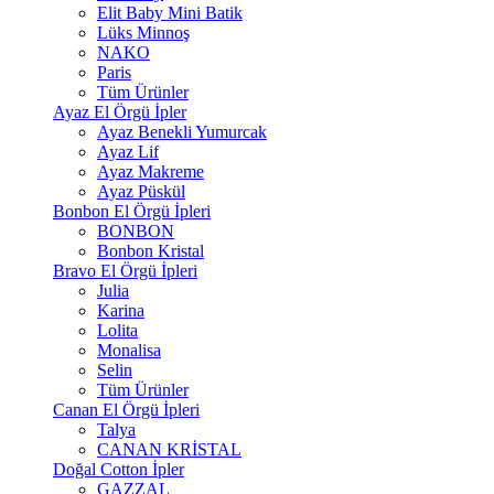
Elit Baby Mini Batik
Lüks Minnoş
NAKO
Paris
Tüm Ürünler
Ayaz El Örgü İpler
Ayaz Benekli Yumurcak
Ayaz Lif
Ayaz Makreme
Ayaz Püskül
Bonbon El Örgü İpleri
BONBON
Bonbon Kristal
Bravo El Örgü İpleri
Julia
Karina
Lolita
Monalisa
Selin
Tüm Ürünler
Canan El Örgü İpleri
Talya
CANAN KRİSTAL
Doğal Cotton İpler
GAZZAL