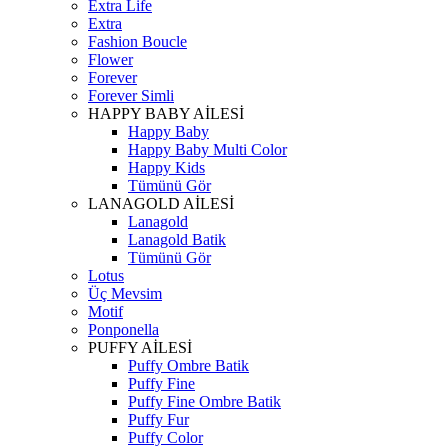
Extra Life
Extra
Fashion Boucle
Flower
Forever
Forever Simli
HAPPY BABY AİLESİ
Happy Baby
Happy Baby Multi Color
Happy Kids
Tümünü Gör
LANAGOLD AİLESİ
Lanagold
Lanagold Batik
Tümünü Gör
Lotus
Üç Mevsim
Motif
Ponponella
PUFFY AİLESİ
Puffy Ombre Batik
Puffy Fine
Puffy Fine Ombre Batik
Puffy Fur
Puffy Color