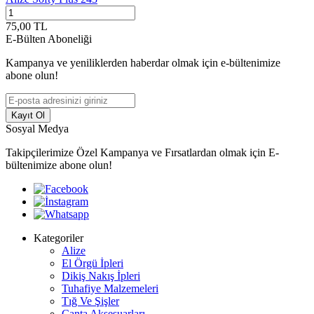
75,00
TL
7
E-Bülten Aboneliği
Kampanya ve yeniliklerden haberdar olmak için e-bültenimize
abone olun!
Kayıt Ol
Sosyal Medya
Takipçilerimize Özel Kampanya ve Fırsatlardan olmak için E-
bültenimize abone olun!
Kategoriler
Alize
El Örgü İpleri
Dikiş Nakış İpleri
Tuhafiye Malzemeleri
Tığ Ve Şişler
Çanta Aksesuarları