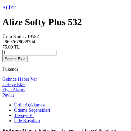
ALİZE
Alize Softy Plus 532
Ürün Kodu :
19582
:
8697678088304
75,00
TL
Sepete Ekle
Tükendi
Gelince Haber Ver
Listeye Ekle
Fiyat Alarmı
Paylaş
Ürün Açıklaması
Ödeme Seçenekleri
Tavsiye Et
İade Koşulları
Kullanım Alanı :
Battaniye, atkı, bere, şal, bebe ürünleri v.g