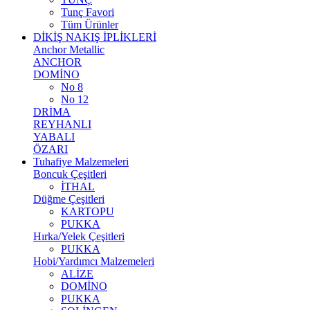
Tunç Favori
Tüm Ürünler
DİKİŞ NAKIŞ İPLİKLERİ
Anchor Metallic
ANCHOR
DOMİNO
No 8
No 12
DRİMA
REYHANLI
YABALI
ÖZARI
Tuhafiye Malzemeleri
Boncuk Çeşitleri
İTHAL
Düğme Çeşitleri
KARTOPU
PUKKA
Hırka/Yelek Çeşitleri
PUKKA
Hobi/Yardımcı Malzemeleri
ALİZE
DOMİNO
PUKKA