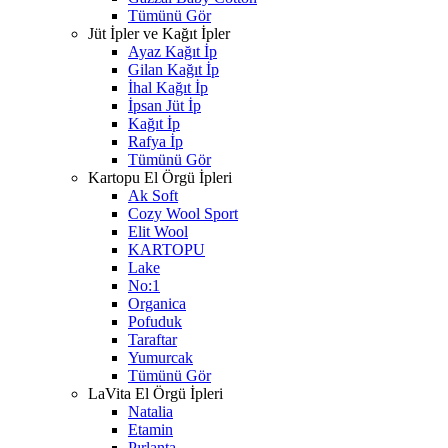
Tümünü Gör
Jüt İpler ve Kağıt İpler
Ayaz Kağıt İp
Gilan Kağıt İp
İhal Kağıt İp
İpsan Jüt İp
Kağıt İp
Rafya İp
Tümünü Gör
Kartopu El Örgü İpleri
Ak Soft
Cozy Wool Sport
Elit Wool
KARTOPU
Lake
No:1
Organica
Pofuduk
Taraftar
Yumurcak
Tümünü Gör
LaVita El Örgü İpleri
Natalia
Etamin
Pırlanta