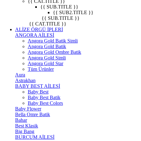
{{ CAT.TITLE }}
{{ SUB.TITLE }}
{{ SUB2.TITLE }}
{{ SUB.TITLE }}
{{ CAT.TITLE }}
ALİZE ÖRGÜ İPLERİ
ANGORA AİLESİ
Angora Gold Batik Simli
Angora Gold Batik
Angora Gold Ombre Batik
Angora Gold Simli
Angora Gold Star
Tüm Ürünler
Aura
Astrakhan
BABY BEST AİLESİ
Baby Best
Baby Best Batik
Baby Best Colors
Baby Flower
Bella Omre Batik
Bahar
Best Klasik
Big Bang
BURCUM AİLESİ