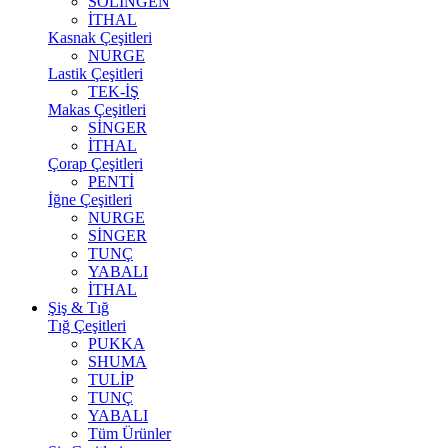
SOLİNGEN
İTHAL
Kasnak Çeşitleri
NURGE
Lastik Çeşitleri
TEK-İŞ
Makas Çeşitleri
SİNGER
İTHAL
Çorap Çeşitleri
PENTİ
İğne Çeşitleri
NURGE
SİNGER
TUNÇ
YABALI
İTHAL
Şiş & Tığ
Tığ Çeşitleri
PUKKA
SHUMA
TULİP
TUNÇ
YABALI
Tüm Ürünler