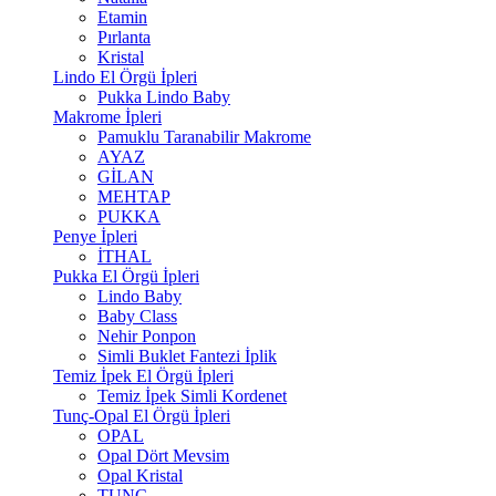
Etamin
Pırlanta
Kristal
Lindo El Örgü İpleri
Pukka Lindo Baby
Makrome İpleri
Pamuklu Taranabilir Makrome
AYAZ
GİLAN
MEHTAP
PUKKA
Penye İpleri
İTHAL
Pukka El Örgü İpleri
Lindo Baby
Baby Class
Nehir Ponpon
Simli Buklet Fantezi İplik
Temiz İpek El Örgü İpleri
Temiz İpek Simli Kordenet
Tunç-Opal El Örgü İpleri
OPAL
Opal Dört Mevsim
Opal Kristal
TUNÇ