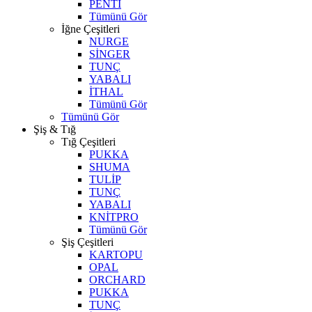
PENTİ
Tümünü Gör
İğne Çeşitleri
NURGE
SİNGER
TUNÇ
YABALI
İTHAL
Tümünü Gör
Tümünü Gör
Şiş & Tığ
Tığ Çeşitleri
PUKKA
SHUMA
TULİP
TUNÇ
YABALI
KNİTPRO
Tümünü Gör
Şiş Çeşitleri
KARTOPU
OPAL
ORCHARD
PUKKA
TUNÇ