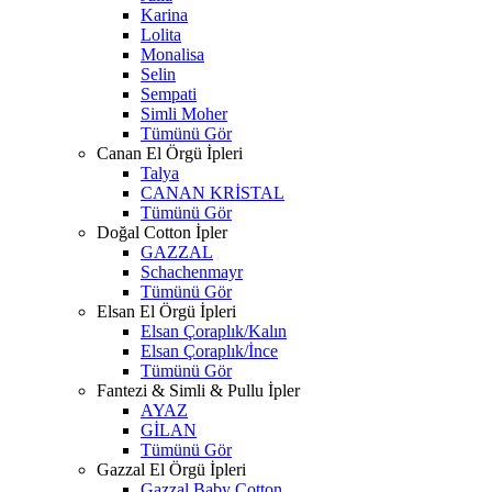
Karina
Lolita
Monalisa
Selin
Sempati
Simli Moher
Tümünü Gör
Canan El Örgü İpleri
Talya
CANAN KRİSTAL
Tümünü Gör
Doğal Cotton İpler
GAZZAL
Schachenmayr
Tümünü Gör
Elsan El Örgü İpleri
Elsan Çoraplık/Kalın
Elsan Çoraplık/İnce
Tümünü Gör
Fantezi & Simli & Pullu İpler
AYAZ
GİLAN
Tümünü Gör
Gazzal El Örgü İpleri
Gazzal Baby Cotton