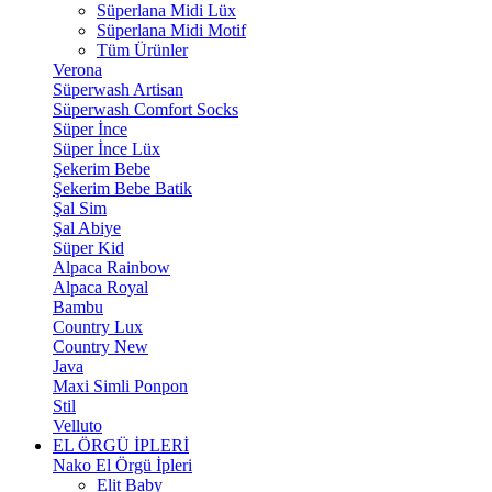
Süperlana Midi Lüx
Süperlana Midi Motif
Tüm Ürünler
Verona
Süperwash Artisan
Süperwash Comfort Socks
Süper İnce
Süper İnce Lüx
Şekerim Bebe
Şekerim Bebe Batik
Şal Sim
Şal Abiye
Süper Kid
Alpaca Rainbow
Alpaca Royal
Bambu
Country Lux
Country New
Java
Maxi Simli Ponpon
Stil
Velluto
EL ÖRGÜ İPLERİ
Nako El Örgü İpleri
Elit Baby