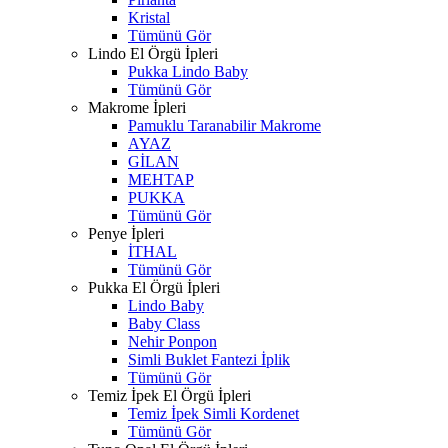
Kristal
Tümünü Gör
Lindo El Örgü İpleri
Pukka Lindo Baby
Tümünü Gör
Makrome İpleri
Pamuklu Taranabilir Makrome
AYAZ
GİLAN
MEHTAP
PUKKA
Tümünü Gör
Penye İpleri
İTHAL
Tümünü Gör
Pukka El Örgü İpleri
Lindo Baby
Baby Class
Nehir Ponpon
Simli Buklet Fantezi İplik
Tümünü Gör
Temiz İpek El Örgü İpleri
Temiz İpek Simli Kordenet
Tümünü Gör