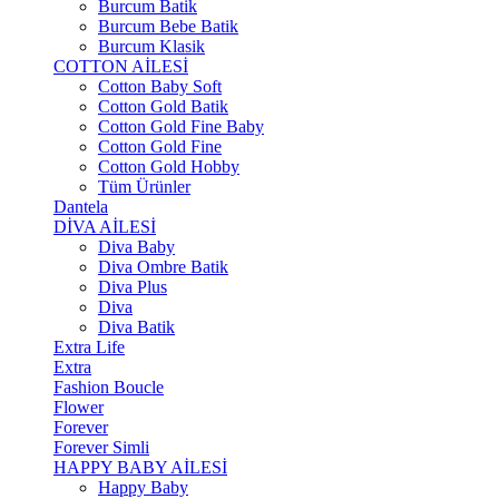
Burcum Batik
Burcum Bebe Batik
Burcum Klasik
COTTON AİLESİ
Cotton Baby Soft
Cotton Gold Batik
Cotton Gold Fine Baby
Cotton Gold Fine
Cotton Gold Hobby
Tüm Ürünler
Dantela
DİVA AİLESİ
Diva Baby
Diva Ombre Batik
Diva Plus
Diva
Diva Batik
Extra Life
Extra
Fashion Boucle
Flower
Forever
Forever Simli
HAPPY BABY AİLESİ
Happy Baby