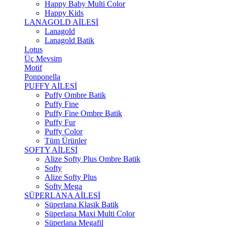
Happy Baby Multi Color
Happy Kids
LANAGOLD AİLESİ
Lanagold
Lanagold Batik
Lotus
Üç Mevsim
Motif
Ponponella
PUFFY AİLESİ
Puffy Ombre Batik
Puffy Fine
Puffy Fine Ombre Batik
Puffy Fur
Puffy Color
Tüm Ürünler
SOFTY AİLESİ
Alize Softy Plus Ombre Batik
Softy
Alize Softy Plus
Softy Mega
SÜPERLANA AİLESİ
Süperlana Klasik Batik
Süperlana Maxi Multi Color
Süperlana Megafil