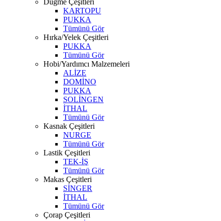
Düğme Çeşitleri
KARTOPU
PUKKA
Tümünü Gör
Hırka/Yelek Çeşitleri
PUKKA
Tümünü Gör
Hobi/Yardımcı Malzemeleri
ALİZE
DOMİNO
PUKKA
SOLİNGEN
İTHAL
Tümünü Gör
Kasnak Çeşitleri
NURGE
Tümünü Gör
Lastik Çeşitleri
TEK-İŞ
Tümünü Gör
Makas Çeşitleri
SİNGER
İTHAL
Tümünü Gör
Çorap Çeşitleri