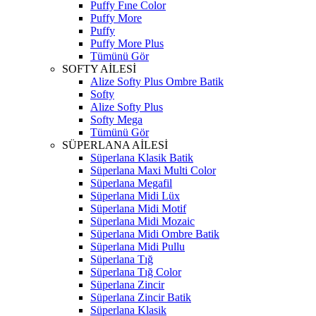
Puffy Fıne Color
Puffy More
Puffy
Puffy More Plus
Tümünü Gör
SOFTY AİLESİ
Alize Softy Plus Ombre Batik
Softy
Alize Softy Plus
Softy Mega
Tümünü Gör
SÜPERLANA AİLESİ
Süperlana Klasik Batik
Süperlana Maxi Multi Color
Süperlana Megafil
Süperlana Midi Lüx
Süperlana Midi Motif
Süperlana Midi Mozaic
Süperlana Midi Ombre Batik
Süperlana Midi Pullu
Süperlana Tığ
Süperlana Tığ Color
Süperlana Zincir
Süperlana Zincir Batik
Süperlana Klasik