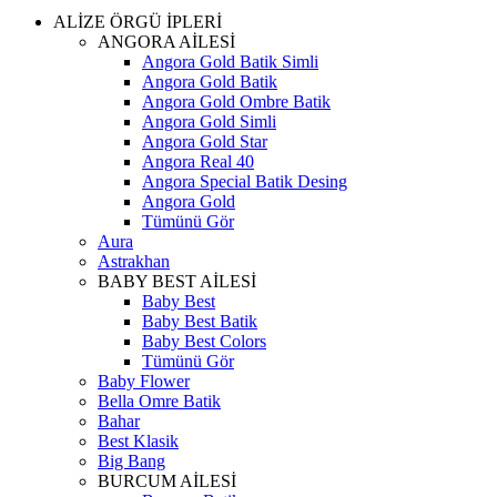
ALİZE ÖRGÜ İPLERİ
ANGORA AİLESİ
Angora Gold Batik Simli
Angora Gold Batik
Angora Gold Ombre Batik
Angora Gold Simli
Angora Gold Star
Angora Real 40
Angora Special Batik Desing
Angora Gold
Tümünü Gör
Aura
Astrakhan
BABY BEST AİLESİ
Baby Best
Baby Best Batik
Baby Best Colors
Tümünü Gör
Baby Flower
Bella Omre Batik
Bahar
Best Klasik
Big Bang
BURCUM AİLESİ