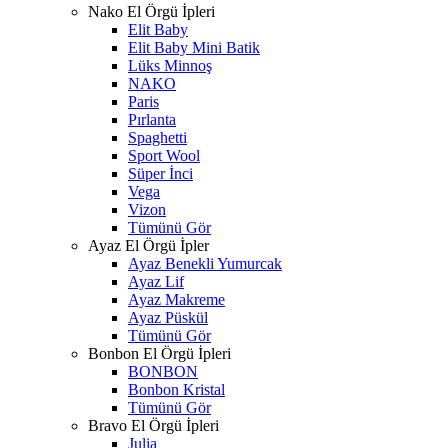
Nako El Örgü İpleri
Elit Baby
Elit Baby Mini Batik
Lüks Minnoş
NAKO
Paris
Pırlanta
Spaghetti
Sport Wool
Süper İnci
Vega
Vizon
Tümünü Gör
Ayaz El Örgü İpler
Ayaz Benekli Yumurcak
Ayaz Lif
Ayaz Makreme
Ayaz Püskül
Tümünü Gör
Bonbon El Örgü İpleri
BONBON
Bonbon Kristal
Tümünü Gör
Bravo El Örgü İpleri
Julia