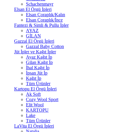
Schachenmayr
Elsan El Örgü İpleri
Elsan Çoraplık/Kalın
Elsan Çoraplık/İnce
Fantezi & Simli & Pullu İpler
AYAZ
GİLAN
Gazzal El Örgü İpleri
Gazzal Baby Cotton
Jüt İpler ve Kağıt İpler
Ayaz Kağıt İp
Gilan Kağıt İp
İhal Kağıt İp
İpsan Jüt İp
Kağıt İp
Tüm Ürünler
Kartopu El Örgü İpleri
Ak Soft
Cozy Wool Sport
Elit Wool
KARTOPU
Lake
Tüm Ürünler
LaVita El Örgü İpleri
Natalia