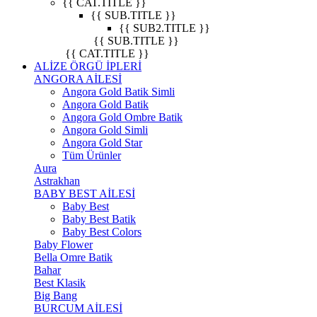
{{ CAT.TITLE }}
{{ SUB.TITLE }}
{{ SUB2.TITLE }}
{{ SUB.TITLE }}
{{ CAT.TITLE }}
ALİZE ÖRGÜ İPLERİ
ANGORA AİLESİ
Angora Gold Batik Simli
Angora Gold Batik
Angora Gold Ombre Batik
Angora Gold Simli
Angora Gold Star
Tüm Ürünler
Aura
Astrakhan
BABY BEST AİLESİ
Baby Best
Baby Best Batik
Baby Best Colors
Baby Flower
Bella Omre Batik
Bahar
Best Klasik
Big Bang
BURCUM AİLESİ