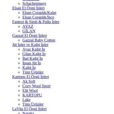
Schachenmayr
Elsan El Örgü İpleri
Elsan Çoraplık/Kalın
Elsan Çoraplık/İnce
Fantezi & Simli & Pullu İpler
AYAZ
GİLAN
Gazzal El Örgü İpleri
Gazzal Baby Cotton
Jüt İpler ve Kağıt İpler
Ayaz Kağıt İp
Gilan Kağıt İp
İhal Kağıt İp
İpsan Jüt İp
Kağıt İp
Tüm Ürünler
Kartopu El Örgü İpleri
Ak Soft
Cozy Wool Sport
Elit Wool
KARTOPU
Lake
Tüm Ürünler
LaVita El Örgü İpleri
Natalia