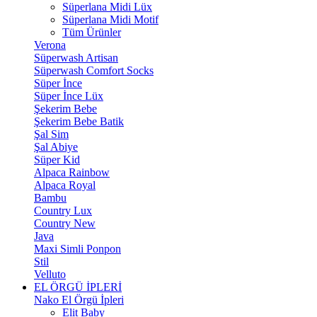
Süperlana Midi Lüx
Süperlana Midi Motif
Tüm Ürünler
Verona
Süperwash Artisan
Süperwash Comfort Socks
Süper İnce
Süper İnce Lüx
Şekerim Bebe
Şekerim Bebe Batik
Şal Sim
Şal Abiye
Süper Kid
Alpaca Rainbow
Alpaca Royal
Bambu
Country Lux
Country New
Java
Maxi Simli Ponpon
Stil
Velluto
EL ÖRGÜ İPLERİ
Nako El Örgü İpleri
Elit Baby