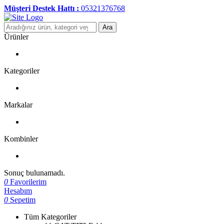
Müşteri Destek Hattı :
05321376768
Ara
Ürünler
Kategoriler
Markalar
Kombinler
Sonuç bulunamadı.
0
Favorilerim
Hesabım
0
Sepetim
Tüm Kategoriler