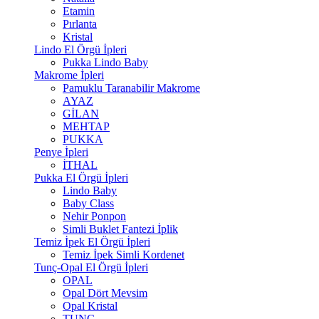
Etamin
Pırlanta
Kristal
Lindo El Örgü İpleri
Pukka Lindo Baby
Makrome İpleri
Pamuklu Taranabilir Makrome
AYAZ
GİLAN
MEHTAP
PUKKA
Penye İpleri
İTHAL
Pukka El Örgü İpleri
Lindo Baby
Baby Class
Nehir Ponpon
Simli Buklet Fantezi İplik
Temiz İpek El Örgü İpleri
Temiz İpek Simli Kordenet
Tunç-Opal El Örgü İpleri
OPAL
Opal Dört Mevsim
Opal Kristal
TUNÇ