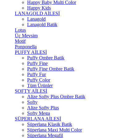
Happy Baby Multi Color
Happy Kids
LANAGOLD AİLESİ
Lanagold
Lanagold Batik
Lotus
Üç Mevsim
Motif
Ponponella
PUFFY AİLESİ
Puffy Ombre Batik
Puffy Fine
Puffy Fine Ombre Batik
Puffy Fur
Puffy Color
Tüm Ürünler
SOFTY AİLESİ
Alize Softy Plus Ombre Batik
Softy
Alize Softy Plus
Softy Mega
SÜPERLANA AİLESİ
Süperlana Klasik Batik
Süperlana Maxi Multi Color
Süperlana Megafil