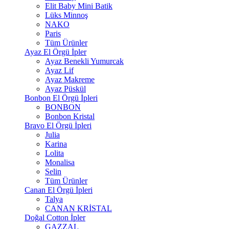
Elit Baby Mini Batik
Lüks Minnoş
NAKO
Paris
Tüm Ürünler
Ayaz El Örgü İpler
Ayaz Benekli Yumurcak
Ayaz Lif
Ayaz Makreme
Ayaz Püskül
Bonbon El Örgü İpleri
BONBON
Bonbon Kristal
Bravo El Örgü İpleri
Julia
Karina
Lolita
Monalisa
Selin
Tüm Ürünler
Canan El Örgü İpleri
Talya
CANAN KRİSTAL
Doğal Cotton İpler
GAZZAL