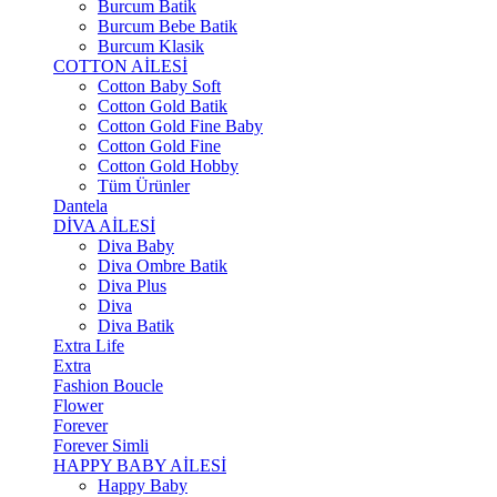
Burcum Batik
Burcum Bebe Batik
Burcum Klasik
COTTON AİLESİ
Cotton Baby Soft
Cotton Gold Batik
Cotton Gold Fine Baby
Cotton Gold Fine
Cotton Gold Hobby
Tüm Ürünler
Dantela
DİVA AİLESİ
Diva Baby
Diva Ombre Batik
Diva Plus
Diva
Diva Batik
Extra Life
Extra
Fashion Boucle
Flower
Forever
Forever Simli
HAPPY BABY AİLESİ
Happy Baby