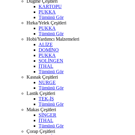
Düğme Çeşitleri
KARTOPU
PUKKA
Tümünü Gör
Hırka/Yelek Çeşitleri
PUKKA
Tümünü Gör
Hobi/Yardımcı Malzemeleri
ALİZE
DOMİNO
PUKKA
SOLİNGEN
İTHAL
Tümünü Gör
Kasnak Çeşitleri
NURGE
Tümünü Gör
Lastik Çeşitleri
TEK-İŞ
Tümünü Gör
Makas Çeşitleri
SİNGER
İTHAL
Tümünü Gör
Çorap Çeşitleri