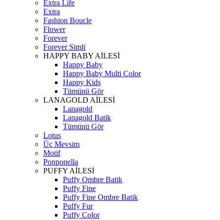
Extra Life
Extra
Fashion Boucle
Flower
Forever
Forever Simli
HAPPY BABY AİLESİ
Happy Baby
Happy Baby Multi Color
Happy Kids
Tümünü Gör
LANAGOLD AİLESİ
Lanagold
Lanagold Batik
Tümünü Gör
Lotus
Üç Mevsim
Motif
Ponponella
PUFFY AİLESİ
Puffy Ombre Batik
Puffy Fine
Puffy Fine Ombre Batik
Puffy Fur
Puffy Color