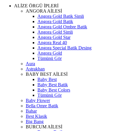
ALİZE ÖRGÜ İPLERİ
ANGORA AİLESİ
Angora Gold Batik Simli
Angora Gold Batik
Angora Gold Ombre Batik
Angora Gold Simli
Angora Gold Star
Angora Real 40
Angora Special Batik Desing
Angora Gold
Tümünü Gör
Aura
Astrakhan
BABY BEST AİLESİ
Baby Best
Baby Best Batik
Baby Best Colors
Tümünü Gör
Baby Flower
Bella Omre Batik
Bahar
Best Klasik
Big Bang
BURCUM AİLESİ