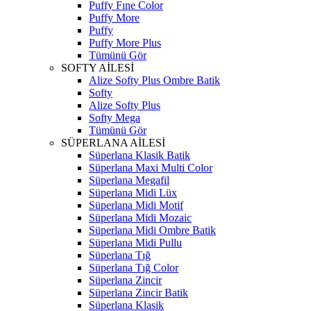
Puffy Fıne Color
Puffy More
Puffy
Puffy More Plus
Tümünü Gör
SOFTY AİLESİ
Alize Softy Plus Ombre Batik
Softy
Alize Softy Plus
Softy Mega
Tümünü Gör
SÜPERLANA AİLESİ
Süperlana Klasik Batik
Süperlana Maxi Multi Color
Süperlana Megafil
Süperlana Midi Lüx
Süperlana Midi Motif
Süperlana Midi Mozaic
Süperlana Midi Ombre Batik
Süperlana Midi Pullu
Süperlana Tığ
Süperlana Tığ Color
Süperlana Zincir
Süperlana Zincir Batik
Süperlana Klasik