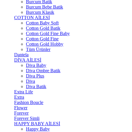
Burcum Batik
Burcum Bebe Batik
Burcum Klasik
COTTON AİLESİ
Cotton Baby Soft
Cotton Gold Batik
Cotton Gold Fine Baby
Cotton Gold Fine
Cotton Gold Hobby
Tüm Ürünler
Dantela
DİVA AİLESİ
Diva Baby
Diva Ombre Batik
Diva Plus
Diva
Diva Batik
Extra Life
Extra
Fashion Boucle
Flower
Forever
Forever Simli
HAPPY BABY AİLESİ
Happy Baby