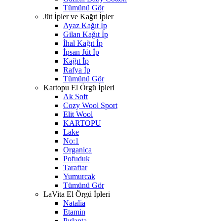
Tümünü Gör
Jüt İpler ve Kağıt İpler
Ayaz Kağıt İp
Gilan Kağıt İp
İhal Kağıt İp
İpsan Jüt İp
Kağıt İp
Rafya İp
Tümünü Gör
Kartopu El Örgü İpleri
Ak Soft
Cozy Wool Sport
Elit Wool
KARTOPU
Lake
No:1
Organica
Pofuduk
Taraftar
Yumurcak
Tümünü Gör
LaVita El Örgü İpleri
Natalia
Etamin
Pırlanta