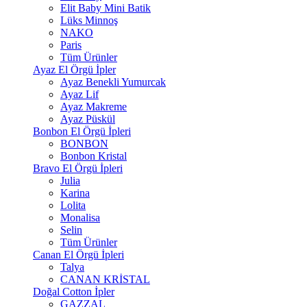
Elit Baby Mini Batik
Lüks Minnoş
NAKO
Paris
Tüm Ürünler
Ayaz El Örgü İpler
Ayaz Benekli Yumurcak
Ayaz Lif
Ayaz Makreme
Ayaz Püskül
Bonbon El Örgü İpleri
BONBON
Bonbon Kristal
Bravo El Örgü İpleri
Julia
Karina
Lolita
Monalisa
Selin
Tüm Ürünler
Canan El Örgü İpleri
Talya
CANAN KRİSTAL
Doğal Cotton İpler
GAZZAL