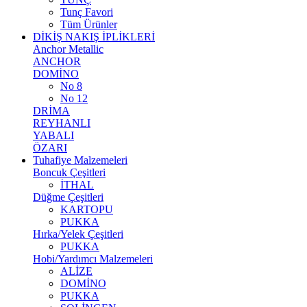
Tunç Favori
Tüm Ürünler
DİKİŞ NAKIŞ İPLİKLERİ
Anchor Metallic
ANCHOR
DOMİNO
No 8
No 12
DRİMA
REYHANLI
YABALI
ÖZARI
Tuhafiye Malzemeleri
Boncuk Çeşitleri
İTHAL
Düğme Çeşitleri
KARTOPU
PUKKA
Hırka/Yelek Çeşitleri
PUKKA
Hobi/Yardımcı Malzemeleri
ALİZE
DOMİNO
PUKKA