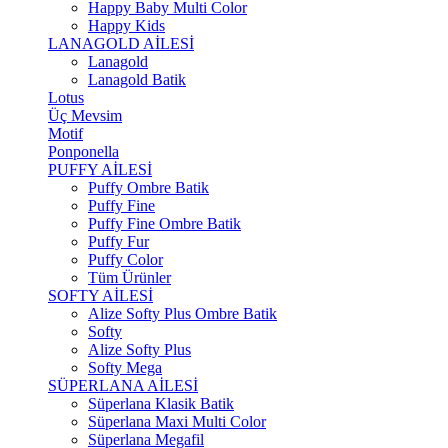
Happy Baby Multi Color
Happy Kids
LANAGOLD AİLESİ
Lanagold
Lanagold Batik
Lotus
Üç Mevsim
Motif
Ponponella
PUFFY AİLESİ
Puffy Ombre Batik
Puffy Fine
Puffy Fine Ombre Batik
Puffy Fur
Puffy Color
Tüm Ürünler
SOFTY AİLESİ
Alize Softy Plus Ombre Batik
Softy
Alize Softy Plus
Softy Mega
SÜPERLANA AİLESİ
Süperlana Klasik Batik
Süperlana Maxi Multi Color
Süperlana Megafil