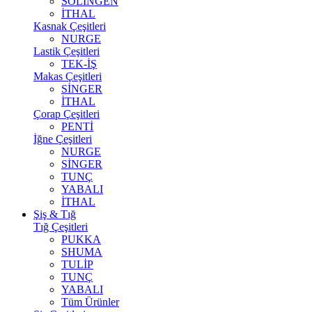
SOLİNGEN
İTHAL
Kasnak Çeşitleri
NURGE
Lastik Çeşitleri
TEK-İŞ
Makas Çeşitleri
SİNGER
İTHAL
Çorap Çeşitleri
PENTİ
İğne Çeşitleri
NURGE
SİNGER
TUNÇ
YABALI
İTHAL
Şiş & Tığ
Tığ Çeşitleri
PUKKA
SHUMA
TULİP
TUNÇ
YABALI
Tüm Ürünler