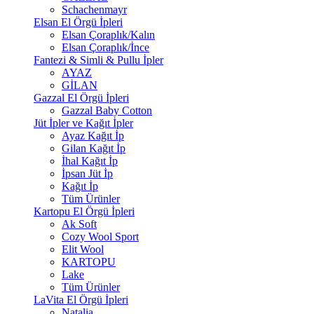
Schachenmayr
Elsan El Örgü İpleri
Elsan Çoraplık/Kalın
Elsan Çoraplık/İnce
Fantezi & Simli & Pullu İpler
AYAZ
GİLAN
Gazzal El Örgü İpleri
Gazzal Baby Cotton
Jüt İpler ve Kağıt İpler
Ayaz Kağıt İp
Gilan Kağıt İp
İhal Kağıt İp
İpsan Jüt İp
Kağıt İp
Tüm Ürünler
Kartopu El Örgü İpleri
Ak Soft
Cozy Wool Sport
Elit Wool
KARTOPU
Lake
Tüm Ürünler
LaVita El Örgü İpleri
Natalia