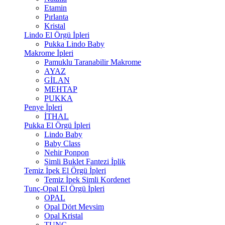
Etamin
Pırlanta
Kristal
Lindo El Örgü İpleri
Pukka Lindo Baby
Makrome İpleri
Pamuklu Taranabilir Makrome
AYAZ
GİLAN
MEHTAP
PUKKA
Penye İpleri
İTHAL
Pukka El Örgü İpleri
Lindo Baby
Baby Class
Nehir Ponpon
Simli Buklet Fantezi İplik
Temiz İpek El Örgü İpleri
Temiz İpek Simli Kordenet
Tunç-Opal El Örgü İpleri
OPAL
Opal Dört Mevsim
Opal Kristal
TUNÇ