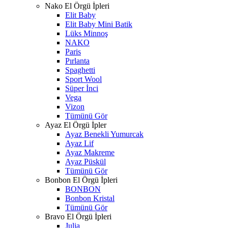
Nako El Örgü İpleri
Elit Baby
Elit Baby Mini Batik
Lüks Minnoş
NAKO
Paris
Pırlanta
Spaghetti
Sport Wool
Süper İnci
Vega
Vizon
Tümünü Gör
Ayaz El Örgü İpler
Ayaz Benekli Yumurcak
Ayaz Lif
Ayaz Makreme
Ayaz Püskül
Tümünü Gör
Bonbon El Örgü İpleri
BONBON
Bonbon Kristal
Tümünü Gör
Bravo El Örgü İpleri
Julia