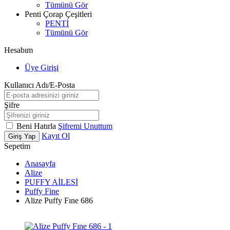
Tümünü Gör
Penti Çorap Çeşitleri
PENTİ
Tümünü Gör
Hesabım
Üye Girişi
Kullanıcı Adı/E-Posta
Şifre
Beni Hatırla
Şifremi Unuttum
Kayıt Ol
Giriş Yap
Sepetim
Anasayfa
Alize
PUFFY AİLESİ
Puffy Fine
Alize Puffy Fıne 686