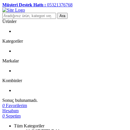
Müşteri Destek Hattı :
05321376768
Ara
Ürünler
Kategoriler
Markalar
Kombinler
Sonuç bulunamadı.
0
Favorilerim
Hesabım
0
Sepetim
Tüm Kategoriler