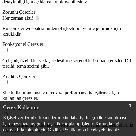
detaylı bilgi için açıklamaları okuyabilirsiniz.
Zorunlu Çerezler
Her zaman aktif
Bu çerezler web sitesinin temel işlevlerini yerine getirmek için
gereklidir.
Fonksiyonel Çerezler
Gelişmiş özellikler ve kişiselleştirme seçenekleri sunan çerezler. Dil
tercihi, tema seçimi gibi.
Analitik Çerezler
Site kullanımını analiz etmek ve performansı iyileştirmek için
kullanılan çerezler.
X
Çerez Kullanımı
Pazarlama Çerezleri
Kişisel verileriniz, hizmetlerimizin daha iyi bir şekilde sunulması
için mevzuata uygun bir şekilde toplanıp işlenir. Konuyla ilgili
Kişiselleştirilmiş reklamlar göstermek ve pazarlama kampanyalarının
detaylı bilgi almak için Gizlilik Politikamızı inceleyebilirsiniz.
etkinliğini ölçmek için kullanılır.