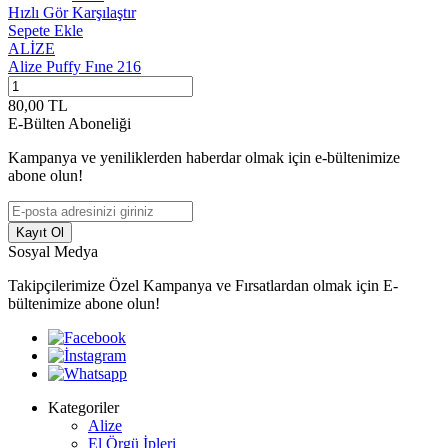
Hızlı Gör
Karşılaştır
H
Sepete Ekle
S
ALİZE
A
Alize Puffy Fıne 216
A
80,00
TL
8
E-Bülten Aboneliği
Kampanya ve yeniliklerden haberdar olmak için e-bültenimize
abone olun!
Kayıt Ol
Sosyal Medya
Takipçilerimize Özel Kampanya ve Fırsatlardan olmak için E-
bültenimize abone olun!
Kategoriler
Alize
El Örgü İpleri