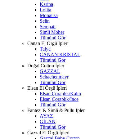
Karina
Lolita
Monalisa
Selin
Sempati
Simli Moher
Tümünü Gör
Canan El Örgü İpleri
Talya
CANAN KRİSTAL
Tümünü Gör
Doğal Cotton İpler
GAZZAL
Schachenmayr
Tümünü Gör
Elsan El Örgü İpleri
Elsan Çoraplık/Kalın
Elsan Çoraplık/İnce
Tümünü Gör
Fantezi & Simli & Pullu İpler
AYAZ
GİLAN
Tümünü Gör
Gazzal El Örgü İpleri
Gazzal Baby Cotton