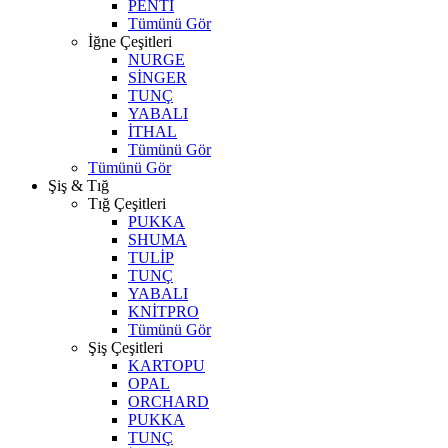
PENTİ
Tümünü Gör
İğne Çeşitleri
NURGE
SİNGER
TUNÇ
YABALI
İTHAL
Tümünü Gör
Tümünü Gör
Şiş & Tığ
Tığ Çeşitleri
PUKKA
SHUMA
TULİP
TUNÇ
YABALI
KNİTPRO
Tümünü Gör
Şiş Çeşitleri
KARTOPU
OPAL
ORCHARD
PUKKA
TUNÇ