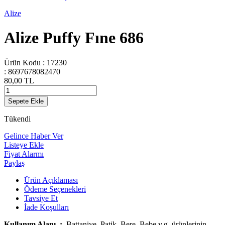
Alize
Alize Puffy Fıne 686
Ürün Kodu :
17230
:
8697678082470
80,00
TL
Sepete Ekle
Tükendi
Gelince Haber Ver
Listeye Ekle
Fiyat Alarmı
Paylaş
Ürün Açıklaması
Ödeme Seçenekleri
Tavsiye Et
İade Koşulları
Kullanım Alanı :
Battaniye, Patik, Bere, Bebe v.g. ürünlerinin