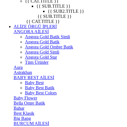
{{ CAT.TITLE }}
{{ SUB.TITLE }}
{{ SUB2.TITLE }}
{{ SUB.TITLE }}
{{ CAT.TITLE }}
ALİZE ÖRGÜ İPLERİ
ANGORA AİLESİ
Angora Gold Batik Simli
Angora Gold Batik
Angora Gold Ombre Batik
Angora Gold Simli
Angora Gold Star
Tüm Ürünler
Aura
Astrakhan
BABY BEST AİLESİ
Baby Best
Baby Best Batik
Baby Best Colors
Baby Flower
Bella Omre Batik
Bahar
Best Klasik
Big Bang
BURCUM AİLESİ