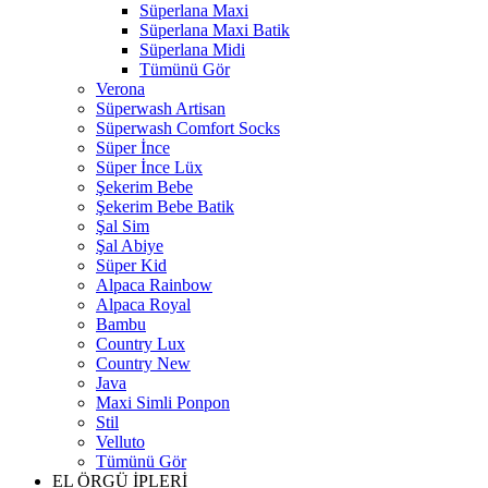
Süperlana Maxi
Süperlana Maxi Batik
Süperlana Midi
Tümünü Gör
Verona
Süperwash Artisan
Süperwash Comfort Socks
Süper İnce
Süper İnce Lüx
Şekerim Bebe
Şekerim Bebe Batik
Şal Sim
Şal Abiye
Süper Kid
Alpaca Rainbow
Alpaca Royal
Bambu
Country Lux
Country New
Java
Maxi Simli Ponpon
Stil
Velluto
Tümünü Gör
EL ÖRGÜ İPLERİ