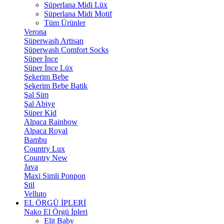
Süperlana Midi Lüx
Süperlana Midi Motif
Tüm Ürünler
Verona
Süperwash Artisan
Süperwash Comfort Socks
Süper İnce
Süper İnce Lüx
Şekerim Bebe
Şekerim Bebe Batik
Şal Sim
Şal Abiye
Süper Kid
Alpaca Rainbow
Alpaca Royal
Bambu
Country Lux
Country New
Java
Maxi Simli Ponpon
Stil
Velluto
EL ÖRGÜ İPLERİ
Nako El Örgü İpleri
Elit Baby