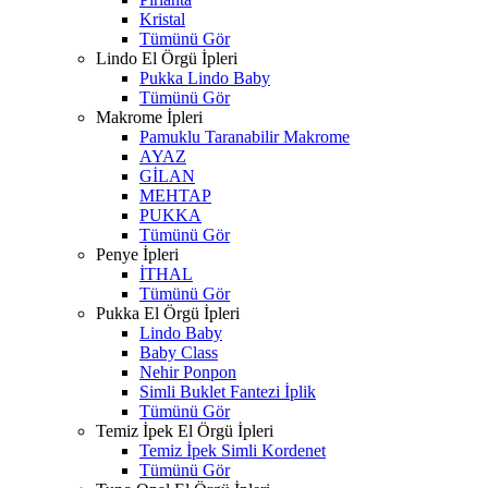
Kristal
Tümünü Gör
Lindo El Örgü İpleri
Pukka Lindo Baby
Tümünü Gör
Makrome İpleri
Pamuklu Taranabilir Makrome
AYAZ
GİLAN
MEHTAP
PUKKA
Tümünü Gör
Penye İpleri
İTHAL
Tümünü Gör
Pukka El Örgü İpleri
Lindo Baby
Baby Class
Nehir Ponpon
Simli Buklet Fantezi İplik
Tümünü Gör
Temiz İpek El Örgü İpleri
Temiz İpek Simli Kordenet
Tümünü Gör