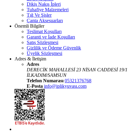
Dikiş Nakış İpleri
Tuhafiye Malzemeleri
Tığ Ve Şişler
Çanta Aksesuarları
Önemli Bilgiler
Teslimat Koşulları
Garanti ve İade Koşulları
Satış Sözleşmesi
Gizlilik ve Ödeme Güvenlik
Üyelik Sözleşmesi
Adres & İletişim
Adres
DERECİK MAHALLESİ 23 NİSAN CADDESİ 19/1
İLKADIM/SAMSUN
Telefon Numarası
05321376768
E-Posta
info@iplikyuvası.com