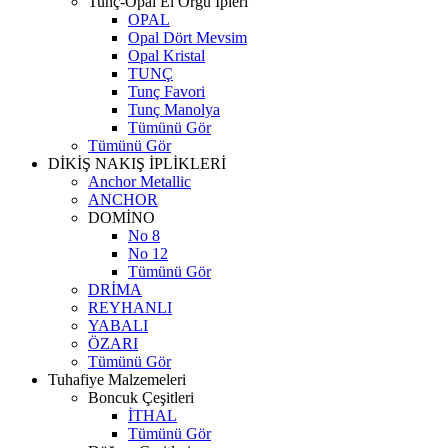
Tunç-Opal El Örgü İpleri
OPAL
Opal Dört Mevsim
Opal Kristal
TUNÇ
Tunç Favori
Tunç Manolya
Tümünü Gör
Tümünü Gör
DİKİŞ NAKIŞ İPLİKLERİ
Anchor Metallic
ANCHOR
DOMİNO
No 8
No 12
Tümünü Gör
DRİMA
REYHANLI
YABALI
ÖZARI
Tümünü Gör
Tuhafiye Malzemeleri
Boncuk Çeşitleri
İTHAL
Tümünü Gör