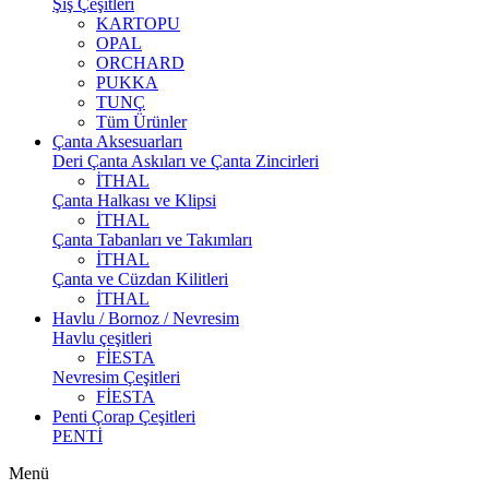
Şiş Çeşitleri
KARTOPU
OPAL
ORCHARD
PUKKA
TUNÇ
Tüm Ürünler
Çanta Aksesuarları
Deri Çanta Askıları ve Çanta Zincirleri
İTHAL
Çanta Halkası ve Klipsi
İTHAL
Çanta Tabanları ve Takımları
İTHAL
Çanta ve Cüzdan Kilitleri
İTHAL
Havlu / Bornoz / Nevresim
Havlu çeşitleri
FİESTA
Nevresim Çeşitleri
FİESTA
Penti Çorap Çeşitleri
PENTİ
Menü