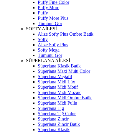
Puffy Fıne Color
Puffy More
Puffy
Puffy More Plus
Tümünü Gör
SOFTY AİLESİ
Alize Softy Plus Ombre Batik
Softy
Alize Softy Plus
Softy Mega
Tümünü Gör
SÜPERLANA AİLESİ
Süperlana Klasik Batik
Süperlana Maxi Multi Color
Süperlana Megafil
Süperlana Midi Lüx
Süperlana Midi Motif
Süperlana Midi Mozaic
Süperlana Midi Ombre Batik
Süperlana Midi Pullu
Süperlana Tığ
Süperlana Tığ Color
Süperlana Zincir
Süperlana Zincir Batik
Süperlana Klasik