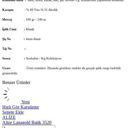
Karışım
: % 49 Yün-% 51 Akrilik
Metraj
: 100 gr - 240 m
İplik Cinsi :
Klasik
Şiş No :
4mm-6mm
Tığ No :
Sezon :
Sonbahar / Kış Koleksiyon
Uyarı
: Ürün resimleri Ekranda gözüken renkler ile gerçek iplik rengi farklılık
gösterebilir.
Benzer Ürünler
Yeni
Hızlı Gör
Karşılaştır
Sepete Ekle
ALİZE
Alize Lanagold Batik 3520