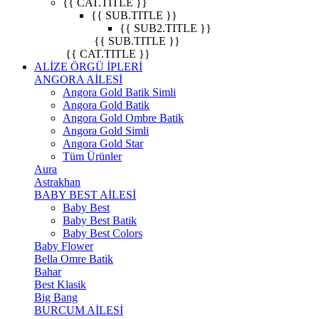
{{ CAT.TITLE }}
{{ SUB.TITLE }}
{{ SUB2.TITLE }}
{{ SUB.TITLE }}
{{ CAT.TITLE }}
ALİZE ÖRGÜ İPLERİ
ANGORA AİLESİ
Angora Gold Batik Simli
Angora Gold Batik
Angora Gold Ombre Batik
Angora Gold Simli
Angora Gold Star
Tüm Ürünler
Aura
Astrakhan
BABY BEST AİLESİ
Baby Best
Baby Best Batik
Baby Best Colors
Baby Flower
Bella Omre Batik
Bahar
Best Klasik
Big Bang
BURCUM AİLESİ