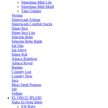
Süperlana Midi Lüx
Süperlana Midi Motif
Tüm Ürünler
Verona
Süperwash Artisan
Süperwash Comfort Socks
Süper İnce
Süper İnce Lüx
Şekerim Bebe
Şekerim Bebe Batik
Şal Sim
Şal Abiye
Süper Kid
Alpaca Rainbow
Alpaca Royal
Bambu
Country Lux
Country New
Java
Maxi Simli Ponpon
Stil
Velluto
EL ÖRGÜ İPLERİ
Nako El Örgü İpleri
Elit Baby