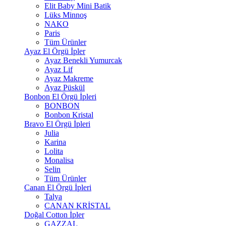
Elit Baby Mini Batik
Lüks Minnoş
NAKO
Paris
Tüm Ürünler
Ayaz El Örgü İpler
Ayaz Benekli Yumurcak
Ayaz Lif
Ayaz Makreme
Ayaz Püskül
Bonbon El Örgü İpleri
BONBON
Bonbon Kristal
Bravo El Örgü İpleri
Julia
Karina
Lolita
Monalisa
Selin
Tüm Ürünler
Canan El Örgü İpleri
Talya
CANAN KRİSTAL
Doğal Cotton İpler
GAZZAL