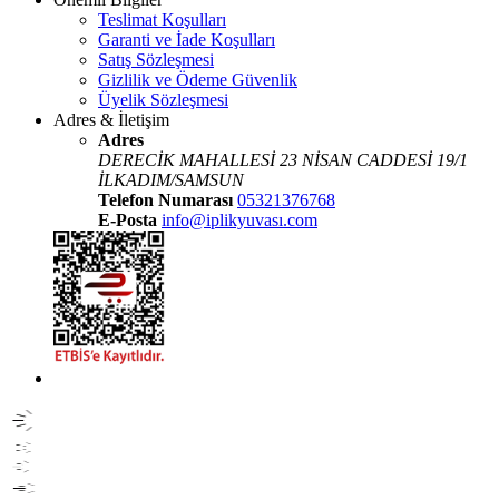
Teslimat Koşulları
Garanti ve İade Koşulları
Satış Sözleşmesi
Gizlilik ve Ödeme Güvenlik
Üyelik Sözleşmesi
Adres & İletişim
Adres
DERECİK MAHALLESİ 23 NİSAN CADDESİ 19/1
İLKADIM/SAMSUN
Telefon Numarası
05321376768
E-Posta
info@iplikyuvası.com