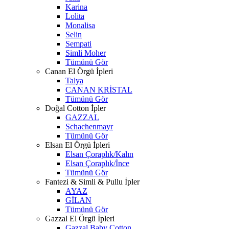
Karina
Lolita
Monalisa
Selin
Sempati
Simli Moher
Tümünü Gör
Canan El Örgü İpleri
Talya
CANAN KRİSTAL
Tümünü Gör
Doğal Cotton İpler
GAZZAL
Schachenmayr
Tümünü Gör
Elsan El Örgü İpleri
Elsan Çoraplık/Kalın
Elsan Çoraplık/İnce
Tümünü Gör
Fantezi & Simli & Pullu İpler
AYAZ
GİLAN
Tümünü Gör
Gazzal El Örgü İpleri
Gazzal Baby Cotton