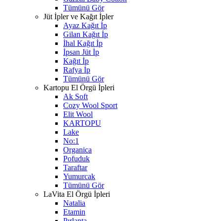
Tümünü Gör
Jüt İpler ve Kağıt İpler
Ayaz Kağıt İp
Gilan Kağıt İp
İhal Kağıt İp
İpsan Jüt İp
Kağıt İp
Rafya İp
Tümünü Gör
Kartopu El Örgü İpleri
Ak Soft
Cozy Wool Sport
Elit Wool
KARTOPU
Lake
No:1
Organica
Pofuduk
Taraftar
Yumurcak
Tümünü Gör
LaVita El Örgü İpleri
Natalia
Etamin
Pırlanta