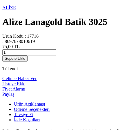
ALİZE
Alize Lanagold Batik 3025
Ürün Kodu :
17716
:
8697678010619
75,00
TL
Sepete Ekle
Tükendi
Gelince Haber Ver
Listeye Ekle
Fiyat Alarmı
Paylaş
Ürün Açıklaması
Ödeme Seçenekleri
Tavsiye Et
İade Koşulları
Kullanım Alanı :
Bere, hırka, kazak, atkı, şal, süveter v.g. ürünlerinin yapımında kullanılır.