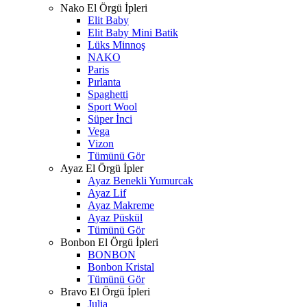
Nako El Örgü İpleri
Elit Baby
Elit Baby Mini Batik
Lüks Minnoş
NAKO
Paris
Pırlanta
Spaghetti
Sport Wool
Süper İnci
Vega
Vizon
Tümünü Gör
Ayaz El Örgü İpler
Ayaz Benekli Yumurcak
Ayaz Lif
Ayaz Makreme
Ayaz Püskül
Tümünü Gör
Bonbon El Örgü İpleri
BONBON
Bonbon Kristal
Tümünü Gör
Bravo El Örgü İpleri
Julia