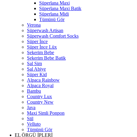
Süperlana Maxi
Süperlana Maxi Batik
Süperlana Midi
Tümünü Gör
Verona
Süperwash Artisan
Süperwash Comfort Socks
Süper İnce
Süper İnce Lüx
Şekerim Bebe
Şekerim Bebe Batik
Şal Sim
Şal Abiye
Süper Kid
Alpaca Rainbow
Alpaca Royal
Bambu
Country Lux
Country New
Java
Maxi Simli Ponpon
Stil
Velluto
Tümünü Gör
EL ÖRGÜ İPLERİ