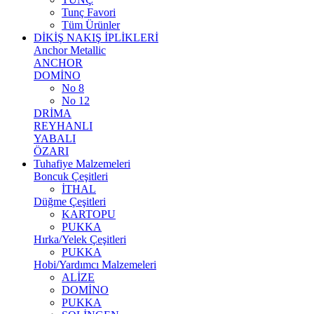
Tunç Favori
Tüm Ürünler
DİKİŞ NAKIŞ İPLİKLERİ
Anchor Metallic
ANCHOR
DOMİNO
No 8
No 12
DRİMA
REYHANLI
YABALI
ÖZARI
Tuhafiye Malzemeleri
Boncuk Çeşitleri
İTHAL
Düğme Çeşitleri
KARTOPU
PUKKA
Hırka/Yelek Çeşitleri
PUKKA
Hobi/Yardımcı Malzemeleri
ALİZE
DOMİNO
PUKKA