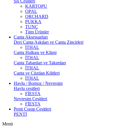
Şiş Çeşitleri
KARTOPU
OPAL
ORCHARD
PUKKA
TUNÇ
Tüm Ürünler
Çanta Aksesuarları
Deri Çanta Askıları ve Çanta Zincirleri
İTHAL
Çanta Halkası ve Klipsi
İTHAL
Çanta Tabanları ve Takımları
İTHAL
Çanta ve Cüzdan Kilitleri
İTHAL
Havlu / Bornoz / Nevresim
Havlu çeşitleri
FİESTA
Nevresim Çeşitleri
FİESTA
Penti Çorap Çeşitleri
PENTİ
Menü