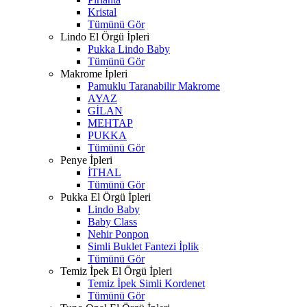
Kristal
Tümünü Gör
Lindo El Örgü İpleri
Pukka Lindo Baby
Tümünü Gör
Makrome İpleri
Pamuklu Taranabilir Makrome
AYAZ
GİLAN
MEHTAP
PUKKA
Tümünü Gör
Penye İpleri
İTHAL
Tümünü Gör
Pukka El Örgü İpleri
Lindo Baby
Baby Class
Nehir Ponpon
Simli Buklet Fantezi İplik
Tümünü Gör
Temiz İpek El Örgü İpleri
Temiz İpek Simli Kordenet
Tümünü Gör