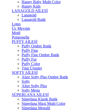
Happy Baby Multi Color
Happy Kids
LANAGOLD AİLESİ
Lanagold
Lanagold Batik
Lotus
Üç Mevsim
Motif
Ponponella
PUFFY AİLESİ
Puffy Ombre Batik
Puffy Fine
Puffy Fine Ombre Batik
Puffy Fur
Puffy Color
Tüm Ürünler
SOFTY AİLESİ
Alize Softy Plus Ombre Batik
Softy
Alize Softy Plus
Softy Mega
SÜPERLANA AİLESİ
Süperlana Klasik Batik
Süperlana Maxi Multi Color
Süperlana Megafil