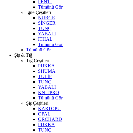
PENTİ
Tümünü Gör
İğne Çeşitleri
NURGE
SİNGER
TUNÇ
YABALI
İTHAL
Tümünü Gör
Tümünü Gör
Şiş & Tığ
Tığ Çeşitleri
PUKKA
SHUMA
TULİP
TUNÇ
YABALI
KNİTPRO
Tümünü Gör
Şiş Çeşitleri
KARTOPU
OPAL
ORCHARD
PUKKA
TUNÇ