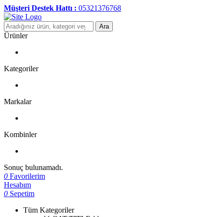
Müşteri Destek Hattı :
05321376768
Ara
Ürünler
Kategoriler
Markalar
Kombinler
Sonuç bulunamadı.
0
Favorilerim
Hesabım
0
Sepetim
Tüm Kategoriler