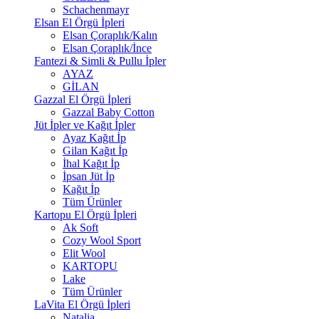
Schachenmayr
Elsan El Örgü İpleri
Elsan Çoraplık/Kalın
Elsan Çoraplık/İnce
Fantezi & Simli & Pullu İpler
AYAZ
GİLAN
Gazzal El Örgü İpleri
Gazzal Baby Cotton
Jüt İpler ve Kağıt İpler
Ayaz Kağıt İp
Gilan Kağıt İp
İhal Kağıt İp
İpsan Jüt İp
Kağıt İp
Tüm Ürünler
Kartopu El Örgü İpleri
Ak Soft
Cozy Wool Sport
Elit Wool
KARTOPU
Lake
Tüm Ürünler
LaVita El Örgü İpleri
Natalia