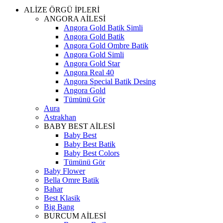
ALİZE ÖRGÜ İPLERİ
ANGORA AİLESİ
Angora Gold Batik Simli
Angora Gold Batik
Angora Gold Ombre Batik
Angora Gold Simli
Angora Gold Star
Angora Real 40
Angora Special Batik Desing
Angora Gold
Tümünü Gör
Aura
Astrakhan
BABY BEST AİLESİ
Baby Best
Baby Best Batik
Baby Best Colors
Tümünü Gör
Baby Flower
Bella Omre Batik
Bahar
Best Klasik
Big Bang
BURCUM AİLESİ