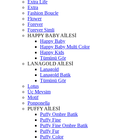
Extra Life
Extra
Fashion Boucle
Flower
Forever
Forever Simli
HAPPY BABY AİLESİ
Happy Baby
Happy Baby Multi Color
Happy Kids
Tümünü Gör
LANAGOLD AİLESİ
Lanagold
Lanagold Batik
Tümünü Gör
Lotus
Üç Mevsim
Motif
Ponponella
PUFFY AİLESİ
Puffy Ombre Batik
Puffy Fine
Puffy Fine Ombre Batik
Puffy Fur
Puffy Color