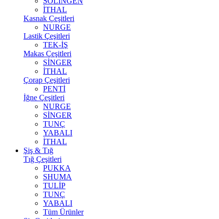
SOLİNGEN
İTHAL
Kasnak Çeşitleri
NURGE
Lastik Çeşitleri
TEK-İŞ
Makas Çeşitleri
SİNGER
İTHAL
Çorap Çeşitleri
PENTİ
İğne Çeşitleri
NURGE
SİNGER
TUNÇ
YABALI
İTHAL
Şiş & Tığ
Tığ Çeşitleri
PUKKA
SHUMA
TULİP
TUNÇ
YABALI
Tüm Ürünler