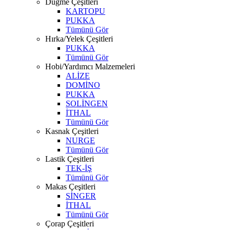
Düğme Çeşitleri
KARTOPU
PUKKA
Tümünü Gör
Hırka/Yelek Çeşitleri
PUKKA
Tümünü Gör
Hobi/Yardımcı Malzemeleri
ALİZE
DOMİNO
PUKKA
SOLİNGEN
İTHAL
Tümünü Gör
Kasnak Çeşitleri
NURGE
Tümünü Gör
Lastik Çeşitleri
TEK-İŞ
Tümünü Gör
Makas Çeşitleri
SİNGER
İTHAL
Tümünü Gör
Çorap Çeşitleri