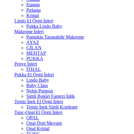
Etamin
Pırlanta
Kristal
Lindo El Örgü İpleri
Pukka Lindo Baby
Makrome İpleri
Pamuklu Taranabilir Makrome
AYAZ
GİLAN
MEHTAP
PUKKA
Penye İpleri
İTHAL
Pukka El Örgü İpleri
Lindo Baby
Baby Class
Nehir Ponpon
Simli Buklet Fantezi İplik
Temiz İpek El Örgü İpleri
Temiz İpek Simli Kordenet
Tunç-Opal El Örgü İpleri
OPAL
Opal Dört Mevsim
Opal Kristal
TUNÇ