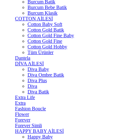
Burcum Batik
Burcum Bebe Batik
Burcum Klasik
COTTON AİLESİ
Cotton Baby Soft
Cotton Gold Batik
Cotton Gold Fine Baby
Cotton Gold Fine
Cotton Gold Hobby
Tüm Ürünler
Dantela
DİVA AİLESİ
Diva Baby
Diva Ombre Batik
Diva Plus
Diva
Diva Batik
Extra Life
Extra
Fashion Boucle
Flower
Forever
Forever Simli
HAPPY BABY AİLESİ
Happy Baby