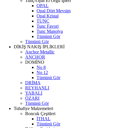
Tunç-Opal El Örgü İpleri
OPAL
Opal Dört Mevsim
Opal Kristal
TUNÇ
Tunç Favori
Tunç Manolya
Tümünü Gör
Tümünü Gör
DİKİŞ NAKIŞ İPLİKLERİ
Anchor Metallic
ANCHOR
DOMİNO
No 8
No 12
Tümünü Gör
DRİMA
REYHANLI
YABALI
ÖZARI
Tümünü Gör
Tuhafiye Malzemeleri
Boncuk Çeşitleri
İTHAL
Tümünü Gör