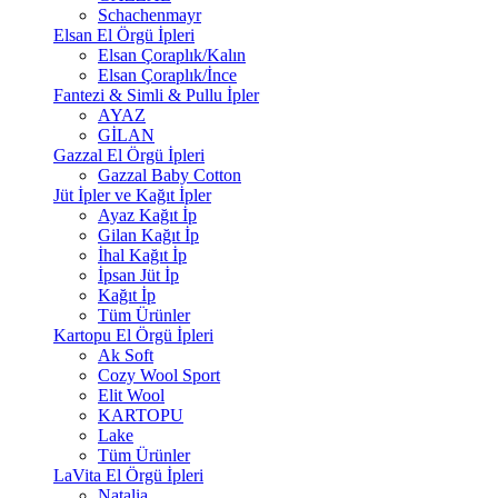
Schachenmayr
Elsan El Örgü İpleri
Elsan Çoraplık/Kalın
Elsan Çoraplık/İnce
Fantezi & Simli & Pullu İpler
AYAZ
GİLAN
Gazzal El Örgü İpleri
Gazzal Baby Cotton
Jüt İpler ve Kağıt İpler
Ayaz Kağıt İp
Gilan Kağıt İp
İhal Kağıt İp
İpsan Jüt İp
Kağıt İp
Tüm Ürünler
Kartopu El Örgü İpleri
Ak Soft
Cozy Wool Sport
Elit Wool
KARTOPU
Lake
Tüm Ürünler
LaVita El Örgü İpleri
Natalia