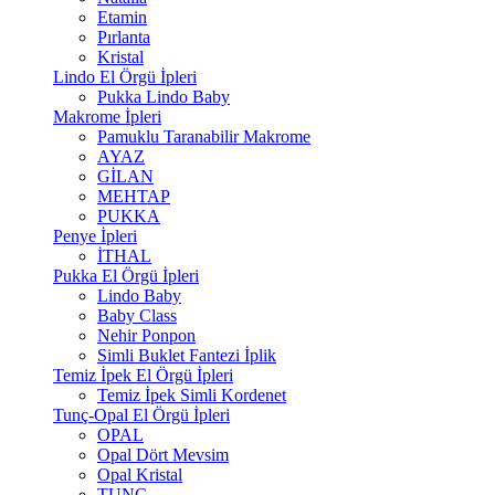
Etamin
Pırlanta
Kristal
Lindo El Örgü İpleri
Pukka Lindo Baby
Makrome İpleri
Pamuklu Taranabilir Makrome
AYAZ
GİLAN
MEHTAP
PUKKA
Penye İpleri
İTHAL
Pukka El Örgü İpleri
Lindo Baby
Baby Class
Nehir Ponpon
Simli Buklet Fantezi İplik
Temiz İpek El Örgü İpleri
Temiz İpek Simli Kordenet
Tunç-Opal El Örgü İpleri
OPAL
Opal Dört Mevsim
Opal Kristal
TUNÇ