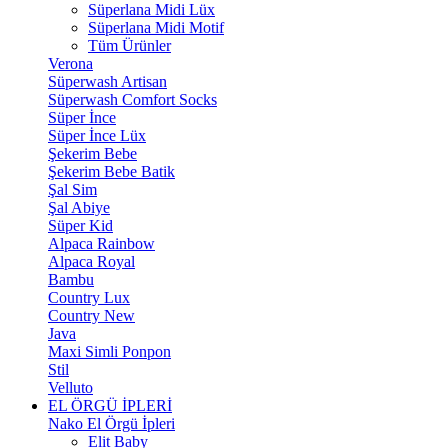
Süperlana Midi Lüx
Süperlana Midi Motif
Tüm Ürünler
Verona
Süperwash Artisan
Süperwash Comfort Socks
Süper İnce
Süper İnce Lüx
Şekerim Bebe
Şekerim Bebe Batik
Şal Sim
Şal Abiye
Süper Kid
Alpaca Rainbow
Alpaca Royal
Bambu
Country Lux
Country New
Java
Maxi Simli Ponpon
Stil
Velluto
EL ÖRGÜ İPLERİ
Nako El Örgü İpleri
Elit Baby