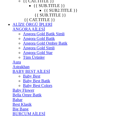
{{ CAT.TITLE }}
{{ SUB.TITLE }}
{{ SUB2.TITLE }}
{{ SUB.TITLE }}
{{ CAT.TITLE }}
ALİZE ÖRGÜ İPLERİ
ANGORA AİLESİ
Angora Gold Batik Simli
Angora Gold Batik
Angora Gold Ombre Batik
Angora Gold Simli
Angora Gold Star
Tüm Ürünler
Aura
Astrakhan
BABY BEST AİLESİ
Baby Best
Baby Best Batik
Baby Best Colors
Baby Flower
Bella Omre Batik
Bahar
Best Klasik
Big Bang
BURCUM AİLESİ