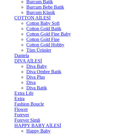
Burcum Batik
Burcum Bebe Batik
Burcum Klasik
COTTON AİLESİ
Cotton Baby Soft
Cotton Gold Batik
Cotton Gold Fine Baby
Cotton Gold Fine
Cotton Gold Hobby
Tüm Ürünler
Dantela
DİVA AİLESİ
Diva Baby
Diva Ombre Batik
Diva Plus
Diva
Diva Batik
Extra Life
Extra
Fashion Boucle
Flower
Forever
Forever Simli
HAPPY BABY AİLESİ
Happy Baby