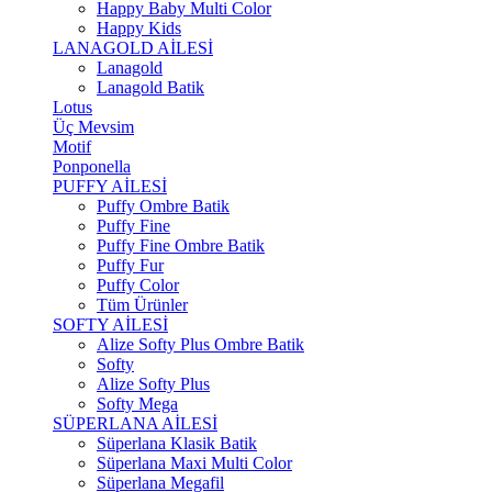
Happy Baby Multi Color
Happy Kids
LANAGOLD AİLESİ
Lanagold
Lanagold Batik
Lotus
Üç Mevsim
Motif
Ponponella
PUFFY AİLESİ
Puffy Ombre Batik
Puffy Fine
Puffy Fine Ombre Batik
Puffy Fur
Puffy Color
Tüm Ürünler
SOFTY AİLESİ
Alize Softy Plus Ombre Batik
Softy
Alize Softy Plus
Softy Mega
SÜPERLANA AİLESİ
Süperlana Klasik Batik
Süperlana Maxi Multi Color
Süperlana Megafil