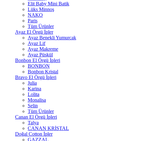
Elit Baby Mini Batik
Lüks Minnoş
NAKO
Paris
Tüm Ürünler
Ayaz El Örgü İpler
Ayaz Benekli Yumurcak
Ayaz Lif
Ayaz Makreme
Ayaz Püskül
Bonbon El Örgü İpleri
BONBON
Bonbon Kristal
Bravo El Örgü İpleri
Julia
Karina
Lolita
Monalisa
Selin
Tüm Ürünler
Canan El Örgü İpleri
Talya
CANAN KRİSTAL
Doğal Cotton İpler
GAZZAL