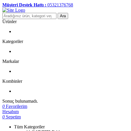
Müşteri Destek Hattı :
05321376768
Ara
Ürünler
Kategoriler
Markalar
Kombinler
Sonuç bulunamadı.
0
Favorilerim
Hesabım
0
Sepetim
Tüm Kategoriler