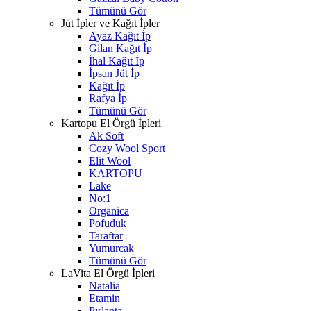
Tümünü Gör
Jüt İpler ve Kağıt İpler
Ayaz Kağıt İp
Gilan Kağıt İp
İhal Kağıt İp
İpsan Jüt İp
Kağıt İp
Rafya İp
Tümünü Gör
Kartopu El Örgü İpleri
Ak Soft
Cozy Wool Sport
Elit Wool
KARTOPU
Lake
No:1
Organica
Pofuduk
Taraftar
Yumurcak
Tümünü Gör
LaVita El Örgü İpleri
Natalia
Etamin
Pırlanta