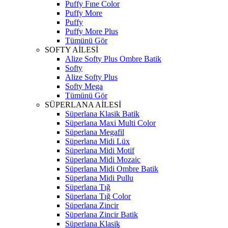
Puffy Fıne Color
Puffy More
Puffy
Puffy More Plus
Tümünü Gör
SOFTY AİLESİ
Alize Softy Plus Ombre Batik
Softy
Alize Softy Plus
Softy Mega
Tümünü Gör
SÜPERLANA AİLESİ
Süperlana Klasik Batik
Süperlana Maxi Multi Color
Süperlana Megafil
Süperlana Midi Lüx
Süperlana Midi Motif
Süperlana Midi Mozaic
Süperlana Midi Ombre Batik
Süperlana Midi Pullu
Süperlana Tığ
Süperlana Tığ Color
Süperlana Zincir
Süperlana Zincir Batik
Süperlana Klasik