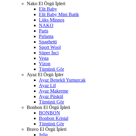
Nako El Örgü İpleri
Elit Baby
Elit Baby Mini Batik
Lüks Minnoş
NAKO
Paris
Pırlanta
Spaghetti
Sport Wool
Süper İnci
Vega
Vizon
Tümünü Gör
Ayaz El Örgü İpler
Ayaz Benekli Yumurcak
Ayaz Lif
Ayaz Makreme
Ayaz Püskül
Tümünü Gör
Bonbon El Örgü İpleri
BONBON
Bonbon Kristal
Tümünü Gör
Bravo El Örgü İpleri
Julia