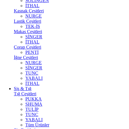
SOLİNGEN
İTHAL
Kasnak Çeşitleri
NURGE
Lastik Çeşitleri
TEK-İŞ
Makas Çeşitleri
SİNGER
İTHAL
Çorap Çeşitleri
PENTİ
İğne Çeşitleri
NURGE
SİNGER
TUNÇ
YABALI
İTHAL
Şiş & Tığ
Tığ Çeşitleri
PUKKA
SHUMA
TULİP
TUNÇ
YABALI
Tüm Ürünler