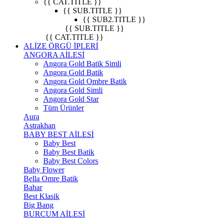
{{ CAT.TITLE }}
{{ SUB.TITLE }}
{{ SUB2.TITLE }}
{{ SUB.TITLE }}
{{ CAT.TITLE }}
ALİZE ÖRGÜ İPLERİ
ANGORA AİLESİ
Angora Gold Batik Simli
Angora Gold Batik
Angora Gold Ombre Batik
Angora Gold Simli
Angora Gold Star
Tüm Ürünler
Aura
Astrakhan
BABY BEST AİLESİ
Baby Best
Baby Best Batik
Baby Best Colors
Baby Flower
Bella Omre Batik
Bahar
Best Klasik
Big Bang
BURCUM AİLESİ