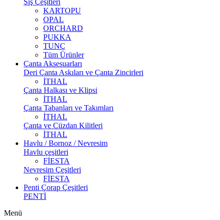
Şiş Çeşitleri
KARTOPU
OPAL
ORCHARD
PUKKA
TUNÇ
Tüm Ürünler
Çanta Aksesuarları
Deri Çanta Askıları ve Çanta Zincirleri
İTHAL
Çanta Halkası ve Klipsi
İTHAL
Çanta Tabanları ve Takımları
İTHAL
Çanta ve Cüzdan Kilitleri
İTHAL
Havlu / Bornoz / Nevresim
Havlu çeşitleri
FİESTA
Nevresim Çeşitleri
FİESTA
Penti Çorap Çeşitleri
PENTİ
Menü