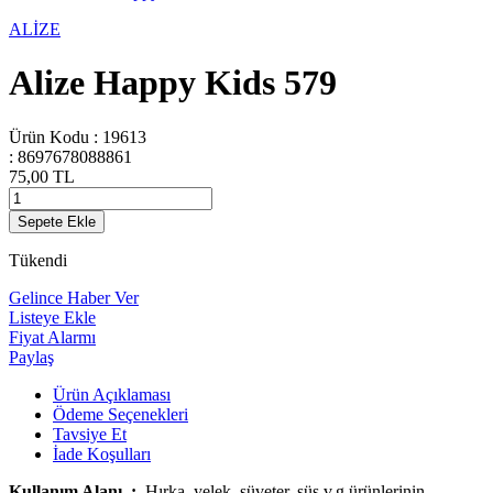
ALİZE
Alize Happy Kids 579
Ürün Kodu :
19613
:
8697678088861
75,00
TL
Sepete Ekle
Tükendi
Gelince Haber Ver
Listeye Ekle
Fiyat Alarmı
Paylaş
Ürün Açıklaması
Ödeme Seçenekleri
Tavsiye Et
İade Koşulları
Kullanım Alanı :
Hırka, yelek, süveter, süs v.g.ürünlerinin