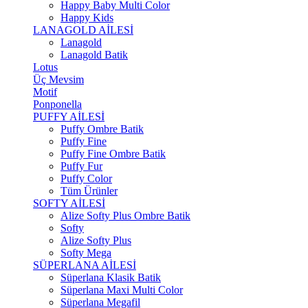
Happy Baby Multi Color
Happy Kids
LANAGOLD AİLESİ
Lanagold
Lanagold Batik
Lotus
Üç Mevsim
Motif
Ponponella
PUFFY AİLESİ
Puffy Ombre Batik
Puffy Fine
Puffy Fine Ombre Batik
Puffy Fur
Puffy Color
Tüm Ürünler
SOFTY AİLESİ
Alize Softy Plus Ombre Batik
Softy
Alize Softy Plus
Softy Mega
SÜPERLANA AİLESİ
Süperlana Klasik Batik
Süperlana Maxi Multi Color
Süperlana Megafil