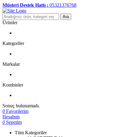
Müşteri Destek Hattı :
05321376768
Ara
Ürünler
Kategoriler
Markalar
Kombinler
Sonuç bulunamadı.
0
Favorilerim
Hesabım
0
Sepetim
Tüm Kategoriler