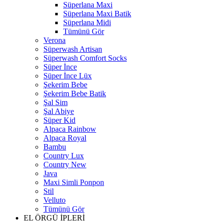
Süperlana Maxi
Süperlana Maxi Batik
Süperlana Midi
Tümünü Gör
Verona
Süperwash Artisan
Süperwash Comfort Socks
Süper İnce
Süper İnce Lüx
Şekerim Bebe
Şekerim Bebe Batik
Şal Sim
Şal Abiye
Süper Kid
Alpaca Rainbow
Alpaca Royal
Bambu
Country Lux
Country New
Java
Maxi Simli Ponpon
Stil
Velluto
Tümünü Gör
EL ÖRGÜ İPLERİ