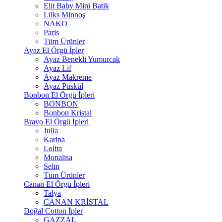
Elit Baby Mini Batik
Lüks Minnoş
NAKO
Paris
Tüm Ürünler
Ayaz El Örgü İpler
Ayaz Benekli Yumurcak
Ayaz Lif
Ayaz Makreme
Ayaz Püskül
Bonbon El Örgü İpleri
BONBON
Bonbon Kristal
Bravo El Örgü İpleri
Julia
Karina
Lolita
Monalisa
Selin
Tüm Ürünler
Canan El Örgü İpleri
Talya
CANAN KRİSTAL
Doğal Cotton İpler
GAZZAL