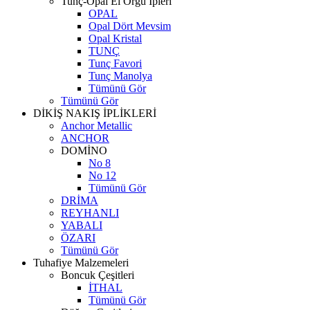
Tunç-Opal El Örgü İpleri
OPAL
Opal Dört Mevsim
Opal Kristal
TUNÇ
Tunç Favori
Tunç Manolya
Tümünü Gör
Tümünü Gör
DİKİŞ NAKIŞ İPLİKLERİ
Anchor Metallic
ANCHOR
DOMİNO
No 8
No 12
Tümünü Gör
DRİMA
REYHANLI
YABALI
ÖZARI
Tümünü Gör
Tuhafiye Malzemeleri
Boncuk Çeşitleri
İTHAL
Tümünü Gör