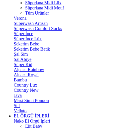
Süperlana Midi Lüx
Süperlana Midi Motif
Tüm Ürünler
Verona
Süperwash Artisan
Süperwash Comfort Socks
Süper İnce
Süper İnce Lüx
Şekerim Bebe
Şekerim Bebe Batik
Şal Sim
Şal Abiye
Süper Kid
Alpaca Rainbow
Alpaca Royal
Bambu
Country Lux
Country New
Java
Maxi Simli Ponpon
Stil
Velluto
EL ÖRGÜ İPLERİ
Nako El Örgü İpleri
Elit Baby