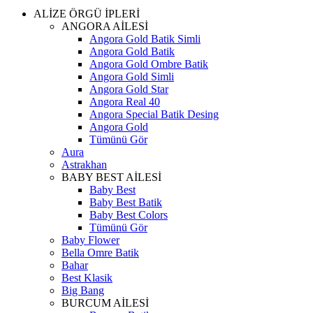
ALİZE ÖRGÜ İPLERİ
ANGORA AİLESİ
Angora Gold Batik Simli
Angora Gold Batik
Angora Gold Ombre Batik
Angora Gold Simli
Angora Gold Star
Angora Real 40
Angora Special Batik Desing
Angora Gold
Tümünü Gör
Aura
Astrakhan
BABY BEST AİLESİ
Baby Best
Baby Best Batik
Baby Best Colors
Tümünü Gör
Baby Flower
Bella Omre Batik
Bahar
Best Klasik
Big Bang
BURCUM AİLESİ