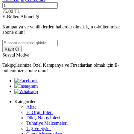
75,00
TL
7
E-Bülten Aboneliği
Kampanya ve yeniliklerden haberdar olmak için e-bültenimize
abone olun!
Kayıt Ol
Sosyal Medya
Takipçilerimize Özel Kampanya ve Fırsatlardan olmak için E-
bültenimize abone olun!
Kategoriler
Alize
El Örgü İpleri
Dikiş Nakış İpleri
Tuhafiye Malzemeleri
Tığ Ve Şişler
Çanta Aksesuarları