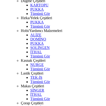
Düğme Çeşitleri
KARTOPU
PUKKA
Tümünü Gör
Hırka/Yelek Çeşitleri
PUKKA
Tümünü Gör
Hobi/Yardımcı Malzemeleri
ALİZE
DOMİNO
PUKKA
SOLİNGEN
İTHAL
Tümünü Gör
Kasnak Çeşitleri
NURGE
Tümünü Gör
Lastik Çeşitleri
TEK-İŞ
Tümünü Gör
Makas Çeşitleri
SİNGER
İTHAL
Tümünü Gör
Çorap Çeşitleri