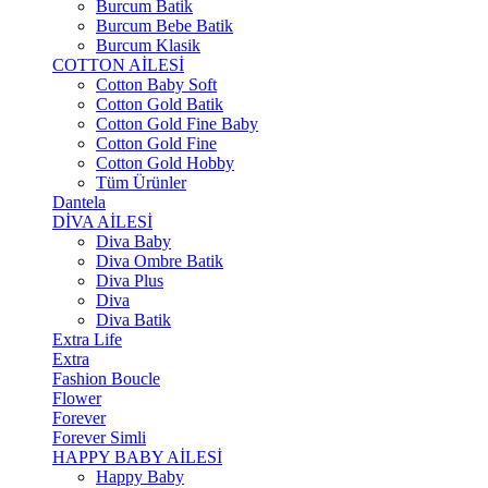
Burcum Batik
Burcum Bebe Batik
Burcum Klasik
COTTON AİLESİ
Cotton Baby Soft
Cotton Gold Batik
Cotton Gold Fine Baby
Cotton Gold Fine
Cotton Gold Hobby
Tüm Ürünler
Dantela
DİVA AİLESİ
Diva Baby
Diva Ombre Batik
Diva Plus
Diva
Diva Batik
Extra Life
Extra
Fashion Boucle
Flower
Forever
Forever Simli
HAPPY BABY AİLESİ
Happy Baby