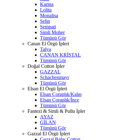
Karina
Lolita
Monalisa
Selin
Sempati
Simli Moher
Tümünü Gör
Canan El Örgü İpleri
Talya
CANAN KRİSTAL
Tümünü Gör
Doğal Cotton İpler
GAZZAL
Schachenmayr
Tümünü Gör
Elsan El Örgü İpleri
Elsan Çoraplık/Kalın
Elsan Çoraplık/İnce
Tümünü Gör
Fantezi & Simli & Pullu İpler
AYAZ
GİLAN
Tümünü Gör
Gazzal El Örgü İpleri
Gazzal Baby Cotton