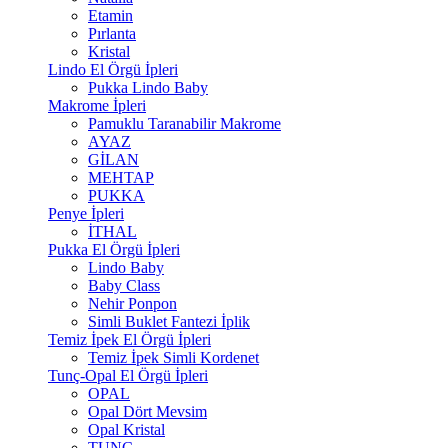
Etamin
Pırlanta
Kristal
Lindo El Örgü İpleri
Pukka Lindo Baby
Makrome İpleri
Pamuklu Taranabilir Makrome
AYAZ
GİLAN
MEHTAP
PUKKA
Penye İpleri
İTHAL
Pukka El Örgü İpleri
Lindo Baby
Baby Class
Nehir Ponpon
Simli Buklet Fantezi İplik
Temiz İpek El Örgü İpleri
Temiz İpek Simli Kordenet
Tunç-Opal El Örgü İpleri
OPAL
Opal Dört Mevsim
Opal Kristal
TUNÇ