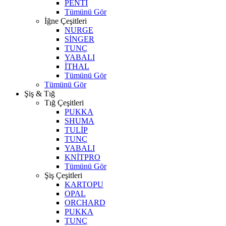
PENTİ
Tümünü Gör
İğne Çeşitleri
NURGE
SİNGER
TUNÇ
YABALI
İTHAL
Tümünü Gör
Tümünü Gör
Şiş & Tığ
Tığ Çeşitleri
PUKKA
SHUMA
TULİP
TUNÇ
YABALI
KNİTPRO
Tümünü Gör
Şiş Çeşitleri
KARTOPU
OPAL
ORCHARD
PUKKA
TUNÇ