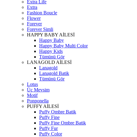
Extra Life
Extra
Fashion Boucle
Flower
Forever
Forever Simli
HAPPY BABY AİLESİ
Happy Baby
Happy Baby Multi Color
Happy Kids
Tümünü Gör
LANAGOLD AİLESİ
Lanagold
Lanagold Batik
Tümünü Gör
Lotus
Üç Mevsim
Motif
Ponponella
PUFFY AİLESİ
Puffy Ombre Batik
Puffy Fine
Puffy Fine Ombre Batik
Puffy Fur
Puffy Color