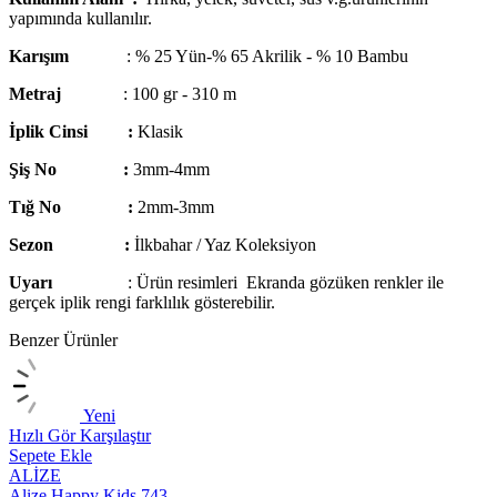
yapımında kullanılır.
Karışım
:
% 25 Yün-
% 65 Akrilik - % 10 Bambu
Metraj
: 100 gr - 310 m
İplik Cinsi :
Klasik
Şiş No :
3mm-4mm
Tığ No :
2mm-3mm
Sezon :
İlkbahar / Yaz Koleksiyon
Uyarı
: Ürün resimleri Ekranda gözüken renkler ile
gerçek iplik rengi farklılık gösterebilir.
Benzer Ürünler
Yeni
Hızlı Gör
Karşılaştır
H
Sepete Ekle
S
ALİZE
Alize Happy Kids 743
A