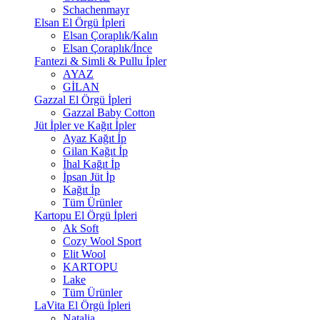
Schachenmayr
Elsan El Örgü İpleri
Elsan Çoraplık/Kalın
Elsan Çoraplık/İnce
Fantezi & Simli & Pullu İpler
AYAZ
GİLAN
Gazzal El Örgü İpleri
Gazzal Baby Cotton
Jüt İpler ve Kağıt İpler
Ayaz Kağıt İp
Gilan Kağıt İp
İhal Kağıt İp
İpsan Jüt İp
Kağıt İp
Tüm Ürünler
Kartopu El Örgü İpleri
Ak Soft
Cozy Wool Sport
Elit Wool
KARTOPU
Lake
Tüm Ürünler
LaVita El Örgü İpleri
Natalia