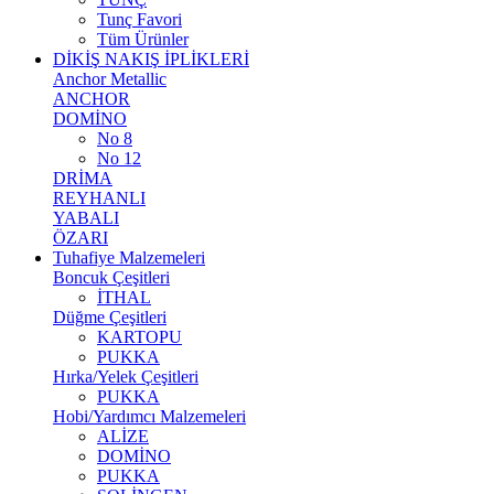
Tunç Favori
Tüm Ürünler
DİKİŞ NAKIŞ İPLİKLERİ
Anchor Metallic
ANCHOR
DOMİNO
No 8
No 12
DRİMA
REYHANLI
YABALI
ÖZARI
Tuhafiye Malzemeleri
Boncuk Çeşitleri
İTHAL
Düğme Çeşitleri
KARTOPU
PUKKA
Hırka/Yelek Çeşitleri
PUKKA
Hobi/Yardımcı Malzemeleri
ALİZE
DOMİNO
PUKKA